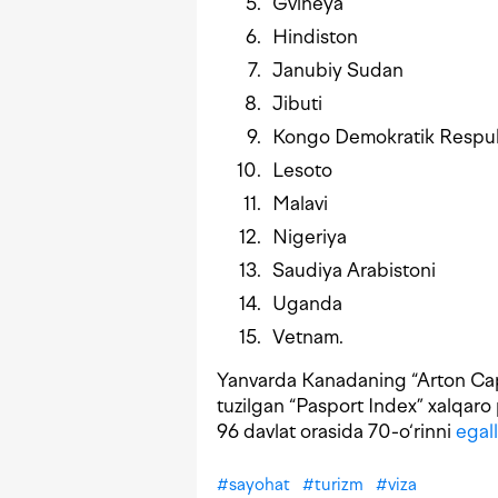
Gvineya
Hindiston
Janubiy Sudan
Jibuti
Kongo Demokratik Respub
Lesoto
Malavi
Nigeriya
Saudiya Arabistoni
Uganda
Vetnam.
Yanvarda Kanadaning “Arton Cap
tuzilgan “Pasport Index” xalqar
96 davlat orasida 70-o‘rinni
egal
#
sayohat
#
turizm
#
viza