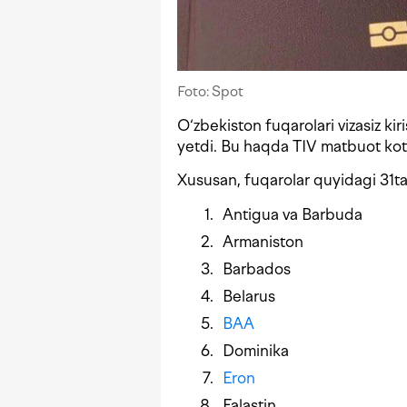
Foto: Spot
O‘zbekiston fuqarolari vizasiz ki
yetdi. Bu haqda TIV matbuot ko
Xususan, fuqarolar quyidagi 31t
Antigua va Barbuda
Armaniston
Barbados
Belarus
BAA
Dominika
Eron
Falastin