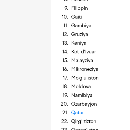
Filippin
Gaiti
Gambiya
Gruziya
Keniya
Kot-d'Ivuar
Malayziya
Mikroneziya
Mo‘g‘uliston
Moldova
Namibiya
Ozarbayjon
Qatar
Qirg‘izizton
Qozog‘iston