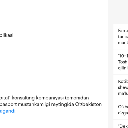
Farru
likasi
tani
mant
“10−1
Tosh
qilin
Kotib
shev
ma’lu
ital” konsalting kompaniyasi tomonidan
o pasport mustahkamligi reytingida O‘zbekiston
O‘zb
lagandi
.
o‘zga
“Dekr