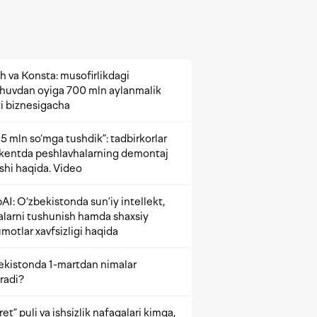
h va Konsta: musofirlikdagi
shuvdan oyiga 700 mln aylanmalik
i biznesigacha
5 mln so‘mga tushdik”: tadbirkorlar
kentda peshlavhalarning demontaj
ishi haqida. Video
AI: O‘zbekistonda sun’iy intellekt,
alarni tushunish hamda shaxsiy
motlar xavfsizligi haqida
ekistonda 1-martdan nimalar
radi?
et” puli va ishsizlik nafaqalari kimga,