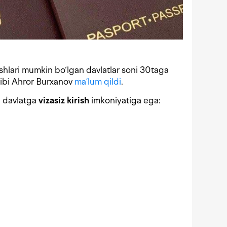
rishlari mumkin bo‘lgan davlatlar soni 30taga
tibi Ahror Burxanov
ma’lum qildi
.
a davlatga
vizasiz kirish
imkoniyatiga ega: