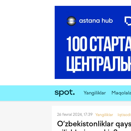
Yangiliklar
Maqolal
26 fevral 2024, 17:39
Yangiliklar
Iqtisod
O‘zbekistonliklar qays