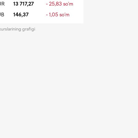
UR
13 717,27
- 25,83 so‘m
UB
146,37
- 1,05 so‘m
kurslarining grafigi