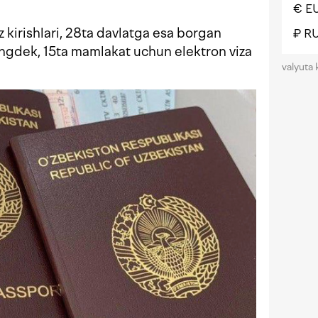
€ E
z kirishlari, 28ta davlatga esa borgan
₽ R
uningdek, 15ta mamlakat uchun elektron viza
valyuta 