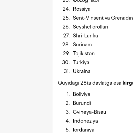
Rossiya
Sent-Vinsent va Grenadin 
Seyshel orollari
Shri-Lanka
Surinam
Tojikiston
Turkiya
Ukraina
Quyidagi 28ta davlatga esa
kirg
Boliviya
Burundi
Gvineya-Bisau
Indoneziya
Iordaniya