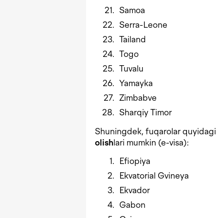
Samoa
Serra-Leone
Tailand
Togo
Tuvalu
Yamayka
Zimbabve
Sharqiy Timor
Shuningdek, fuqarolar quyidagi 
olish
lari mumkin (e-visa):
Efiopiya
Ekvatorial Gvineya
Ekvador
Gabon