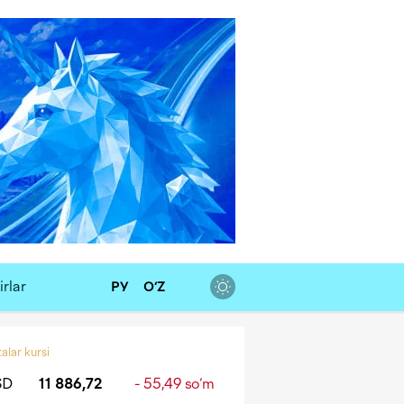
rlar
РУ
O‘Z
alar kursi
SD
11 886,72
- 55,49 so‘m