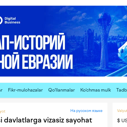
ar
Fikr-mulohazalar
Qo‘llanmalar
Ko‘chmas mulk
Tadbi
На русском языке
Valyut
iyot
i davlatlarga vizasiz sayohat
$ U