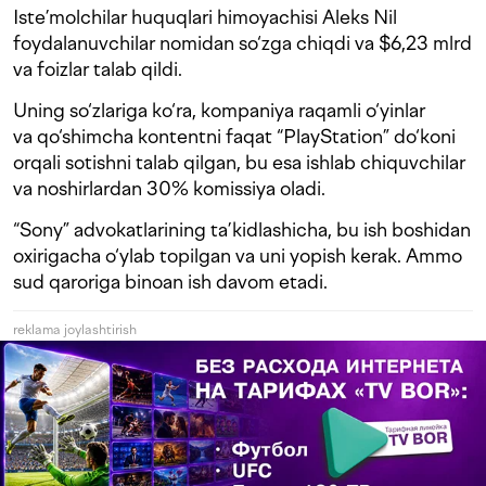
Iste’molchilar huquqlari himoyachisi Aleks Nil
foydalanuvchilar nomidan so‘zga chiqdi va $6,23 mlrd
va foizlar talab qildi.
Uning so‘zlariga ko‘ra, kompaniya raqamli o‘yinlar
va qo‘shimcha kontentni faqat “PlayStation” do‘koni
orqali sotishni talab qilgan, bu esa ishlab chiquvchilar
va noshirlardan 30% komissiya oladi.
“Sony” advokatlarining ta’kidlashicha, bu ish boshidan
oxirigacha o‘ylab topilgan va uni yopish kerak. Ammo
sud qaroriga binoan ish davom etadi.
reklama joylashtirish