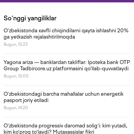
So‘nggi yangiliklar
O‘zbekistonda xavfli chiqindilarni qayta ishlashni 20%
ga yetkazish rejalashtirilmoqda
Bugun, 15:23
Yagona ariza — banklardan takliflar: Ipoteka bank OTP
Group Tadbircore.uz platformasini qo‘llab-quvvatlaydi
Bugun, 15:00
O‘zbekistondagi barcha mahallalar uchun energetik
pasport joriy etiladi
Bugun, 14:20
O‘zbekistonda progressiv daromad solig‘i: kim yutadi,
kim ko‘proq to‘laydi? Mutaxassislar fikri