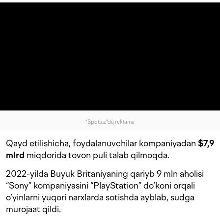
"Spot.uz"da reklama
Qayd etilishicha, foydalanuvchilar kompaniyadan
$7,9
mlrd
miqdorida tovon puli talab qilmoqda.
2022-yilda Buyuk Britaniyaning qariyb 9 mln aholisi
“Sony” kompaniyasini “PlayStation” do‘koni orqali
o‘yinlarni yuqori narxlarda sotishda ayblab, sudga
murojaat qildi.