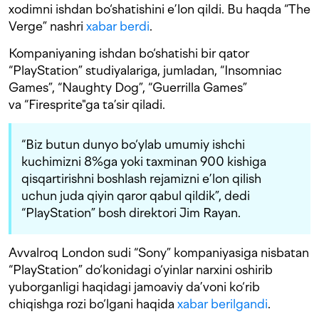
xodimni ishdan bo‘shatishini e’lon qildi. Bu haqda “The
Verge” nashri
xabar berdi
.
Kompaniyaning ishdan bo‘shatishi bir qator
“PlayStation” studiyalariga, jumladan, “Insomniac
Games”, “Naughty Dog”, “Guerrilla Games”
va “Firesprite"ga ta’sir qiladi.
“Biz butun dunyo bo‘ylab umumiy ishchi
kuchimizni 8%ga yoki taxminan 900 kishiga
qisqartirishni boshlash rejamizni e’lon qilish
uchun juda qiyin qaror qabul qildik”, dedi
“PlayStation” bosh direktori Jim Rayan.
Avvalroq London sudi “Sony” kompaniyasiga nisbatan
“PlayStation” do‘konidagi o‘yinlar narxini oshirib
yuborganligi haqidagi jamoaviy da’voni ko‘rib
chiqishga rozi bo‘lgani haqida
xabar berilgandi
.