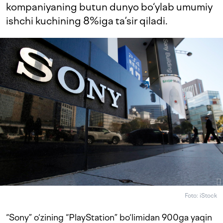
kompaniyaning butun dunyo bo‘ylab umumiy
ishchi kuchining 8%iga ta’sir qiladi.
Foto: iStock
“Sony” o‘zining “PlayStation” bo‘limidan 900ga yaqin