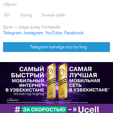
«Spot»
671
Yozing
Tavsiya qilish
Spot — sizga qulay formatda:
Telegram
,
Instagram
,
YouTube
,
Facebook
Telegram kanalga a'zo bo‘ling