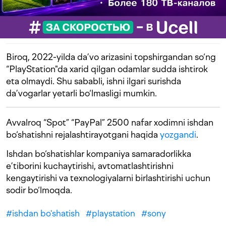
Biroq, 2022-yilda da’vo arizasini topshirgandan so‘ng
“PlayStation"da xarid qilgan odamlar sudda ishtirok
eta olmaydi. Shu sababli, ishni ilgari surishda
da’vogarlar yetarli bo‘lmasligi mumkin.
Avvalroq “Spot” “PayPal” 2500 nafar xodimni ishdan
bo‘shatishni rejalashtirayotgani haqida
yozgandi
.
Ishdan bo‘shatishlar kompaniya samaradorlikka
e’tiborini kuchaytirishi, avtomatlashtirishni
kengaytirishi va texnologiyalarni birlashtirishi uchun
sodir bo‘lmoqda.
#
ishdan bo'shatish
#
playstation
#
sony