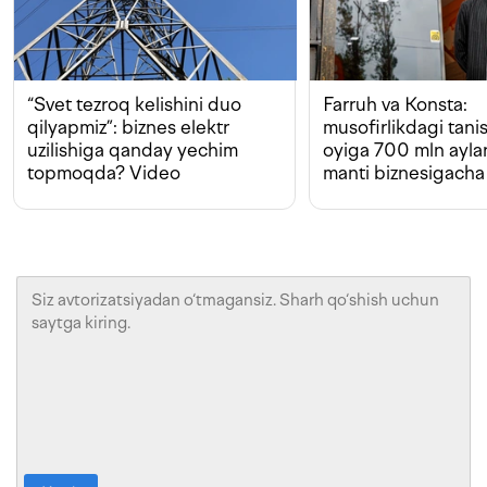
“Svet tezroq kelishini duo
Farruh va Konsta:
qilyapmiz”: biznes elektr
musofirlikdagi tan
uzilishiga qanday yechim
oyiga 700 mln ayla
topmoqda? Video
manti biznesigacha