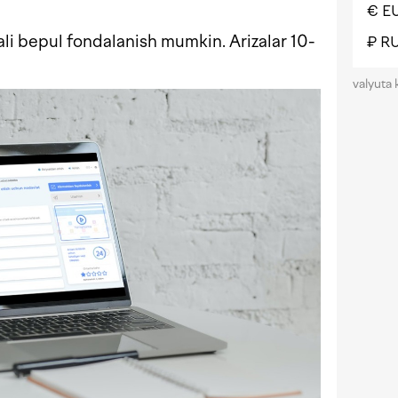
€ E
li bepul fondalanish mumkin. Arizalar 10-
₽ R
valyuta 