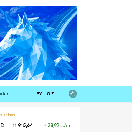
rlar
РУ
O‘Z
alar kursi
SD
11 915,64
+ 28,92 so‘m