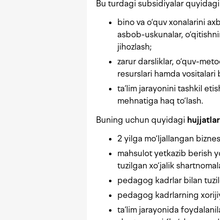
Bu turdagi subsidiyalar quyidagi
bino va o‘quv xonalarini a
asbob-uskunalar, o‘qitishni
jihozlash;
zarur darsliklar, o‘quv-me
resurslari hamda vositalari 
ta’lim jarayonini tashkil et
mehnatiga haq to‘lash.
Buning uchun quyidagi
hujjatlar
2 yilga mo‘ljallangan biznes
mahsulot yetkazib berish yok
tuzilgan xo‘jalik shartnomala
pedagog kadrlar bilan tuzi
pedagog kadrlarning xorijiy t
ta’lim jarayonida foydalani