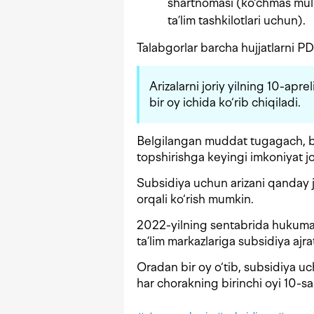
shartnomasi (ko‘chmas mulk 
ta’lim tashkilotlari uchun).
Talabgorlar barcha hujjatlarni PD
Arizalarni joriy yilning 10-apr
bir oy ichida ko‘rib chiqiladi.
Belgilangan muddat tugagach, bu
topshirishga keyingi imkoniyat jor
Subsidiya uchun arizani qanday j
orqali ko‘rish mumkin.
2022-yilning sentabrida hukumat q
ta’lim markazlariga subsidiya ajra
Oradan bir oy o‘tib, subsidiya uc
har chorakning birinchi oyi 10-sa