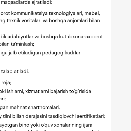
 maqsadlarda ajratiladi:
xborot kommunikatsiya texnologiyalari, mebel,
ng texnik vositalari va boshqa anjomlari bilan
todik adabiyotlar va boshqa kutubxona-axborot
bilan ta’minlash;
ishga jalb etiladigan pedagog kadrlar
talab etiladi:
 reja;
i ishlarni, xizmatlarni bajarish to‘g‘risida
ri;
lgan mehnat shartnomalari;
ilni bilish darajasini tasdiqlovchi sertifikatlari;
layotgan bino yoki o‘quv xonalarining ijara