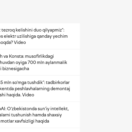
 tezroq kelishini duo qilyapmiz”:
s elektr uzilishiga qanday yechim
oqda? Video
h va Konsta: musofirlikdagi
shuvdan oyiga 700 mln aylanmalik
i biznesigacha
5 mln so‘mga tushdik”: tadbirkorlar
kentda peshlavhalarning demontaj
ishi haqida. Video
AI: O‘zbekistonda sun’iy intellekt,
alarni tushunish hamda shaxsiy
motlar xavfsizligi haqida