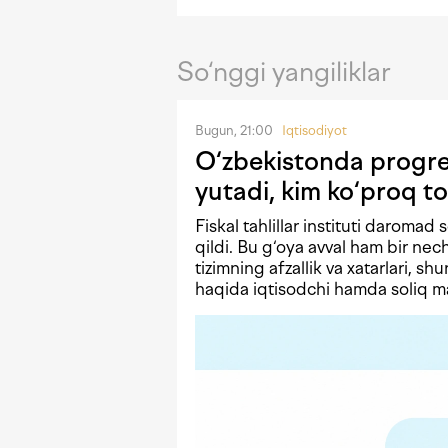
So‘nggi yangiliklar
Bugun, 21:00
Iqtisodiyot
O‘zbekistonda progres
yutadi, kim ko‘proq to
Fiskal tahlillar instituti daromad 
qildi. Bu g‘oya avval ham bir n
tizimning afzallik va xatarlari, shu
haqida iqtisodchi hamda soliq mas