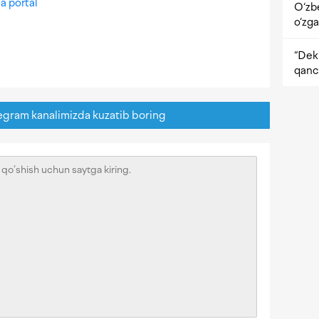
a portal
O‘zb
o‘zga
“Dekr
qanc
egram kanalimizda kuzatib boring