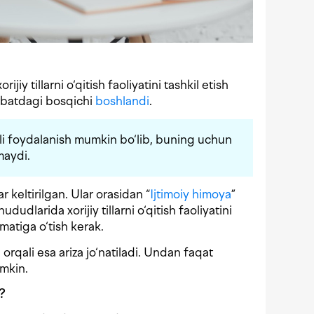
jiy tillarni o‘qitish faoliyatini tashkil etish
vbatdagi bosqichi
boshlandi
.
i foydalanish mumkin bo‘lib, buning uchun
maydi.
 keltirilgan. Ular orasidan “
Ijtimoiy himoya
”
dudlarida xorijiy tillarni o‘qitish faoliyatini
matiga o‘tish kerak.
rqali esa ariza jo‘natiladi. Undan faqat
mkin.
?