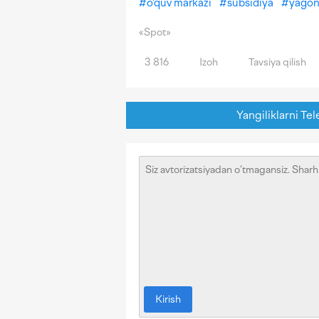
#
o'quv markazi
#
subsidiya
#
yagon
«Spot»
3 816
Izoh
Tavsiya qilish
Yangiliklarni Tel
Kirish