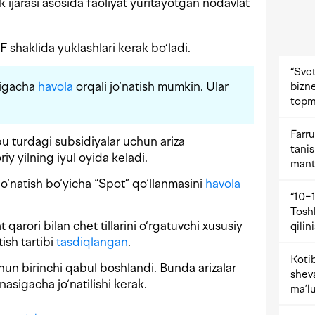
ijarasi asosida faoliyat yuritayotgan nodavlat
F shaklida yuklashlari kerak bo‘ladi.
“Svet
eligacha
havola
orqali jo‘natish mumkin. Ular
bizne
topm
Farru
 turdagi subsidiyalar uchun ariza
tani
iy yilning iyul oyida keladi.
mant
o‘natish bo‘yicha “Spot” qo‘llanmasini
havola
“10−1
Tosh
arori bilan chet tillarini o‘rgatuvchi xususiy
qilin
tish tartibi
tasdiqlangan
.
Kotib
hun birinchi qabul boshlandi. Bunda arizalar
shev
nasigacha jo‘natilishi kerak.
ma’lu