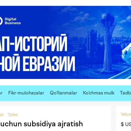
ar
Fikr-mulohazalar
Qo‘llanmalar
Ko‘chmas mulk
Tadbi
Valyut
yot
Ta'lim
uchun subsidiya ajratish
$ U