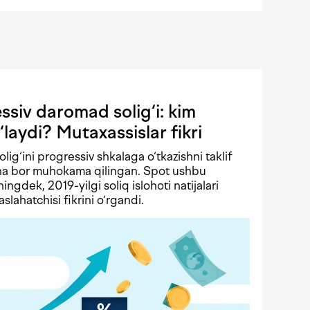
siv daromad solig‘i: kim
‘laydi? Mutaxassislar fikri
solig‘ini progressiv shkalaga o‘tkazishni taklif
echa bor muhokama qilingan. Spot ushbu
ningdek, 2019-yilgi soliq islohoti natijalari
lahatchisi fikrini o‘rgandi.