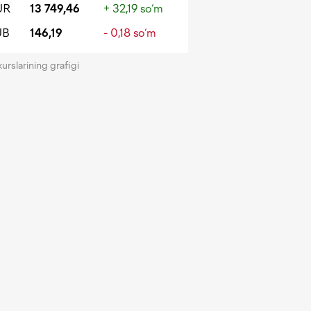
UR
13 749,46
+ 32,19 so‘m
UB
146,19
- 0,18 so‘m
kurslarining grafigi