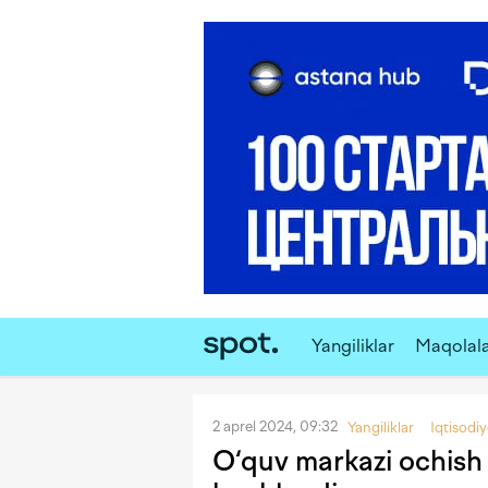
Yangiliklar
Maqolal
2 aprel 2024, 09:32
Yangiliklar
Iqtisodi
O‘quv markazi ochish 