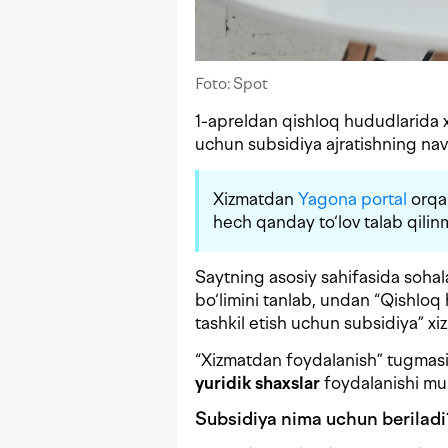
Foto: Spot
1-apreldan qishloq hududlarida xori
uchun subsidiya ajratishning na
Xizmatdan
Yagona portal
orqal
hech qanday to‘lov talab qilin
Saytning asosiy sahifasida sohalar
bo‘limini tanlab, undan “Qishloq hu
tashkil etish uchun subsidiya” xiz
“Xizmatdan foydalanish” tugmasi o
yuridik shaxslar
foydalanishi mu
Subsidiya nima uchun beriladi