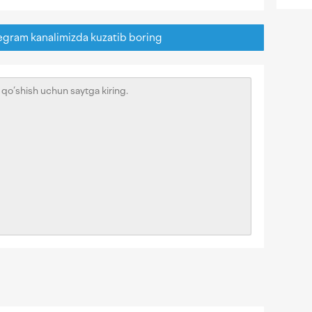
egram kanalimizda kuzatib boring