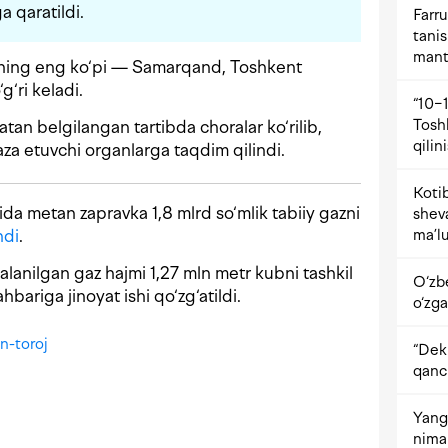
a qaratildi.
Farru
tani
mant
ining eng ko‘pi — Samarqand, Toshkent
g‘ri keladi.
“10−1
Tosh
tan belgilangan tartibda choralar ko‘rilib,
qilin
aza etuvchi organlarga taqdim qilindi.
Kotib
da metan zapravka 1,8 mlrd so‘mlik tabiiy gazni
shev
ndi
.
ma’lu
anilgan gaz hajmi 1,27 mln metr kubni tashkil
O‘zb
bariga jinoyat ishi qo‘zg‘atildi.
o‘zga
on-toroj
“Dekr
qanc
Yangi
nima 