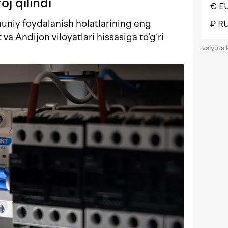
oj qilindi
€ E
uniy foydalanish holatlarining eng
₽ R
a Andijon viloyatlari hissasiga to‘g‘ri
valyuta 