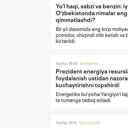
Yo‘l haqi, sabzi va benzin: i
O‘zbekistonda nimalar eng
qimmatlashdi?
Bir yil davomida eng ko‘p moliyav
pomidor, chiqindi olib ketish va 
ko‘tarildi.
Kecha, 18:43
Energetika
Prezident energiya resursl
foydalanish ustidan nazora
kuchaytirishni topshirdi
Energetika bo‘yicha Yangiyo‘l taj
ta tumanga tatbiq etiladi.
Kecha, 18:14
Qonunchilik