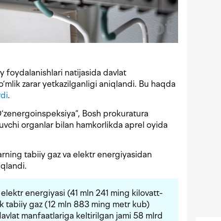
 foydalanishlari natijasida davlat
‘mlik zarar yetkazilganligi aniqlandi. Bu haqda
di
.
“O‘zenergoinspeksiya”, Bosh prokuratura
uvchi organlar bilan hamkorlikda aprel oyida
arning tabiiy gaz va elektr energiyasidan
qlandi.
elektr energiyasi (41 mln 241 ming kilovatt-
ik tabiiy gaz (12 mln 883 ming metr kub)
 davlat manfaatlariga keltirilgan jami 58 mlrd