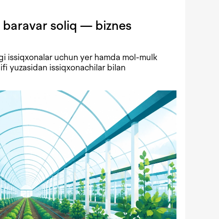
 baravar soliq — biznes
gi issiqxonalar uchun yer hamda mol-mulk
lifi yuzasidan issiqxonachilar bilan