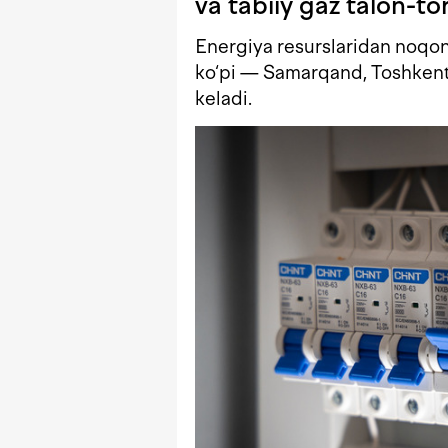
va tabiiy gaz talon-tor
Energiya resurslaridan noqon
ko‘pi — Samarqand, Toshkent v
keladi.