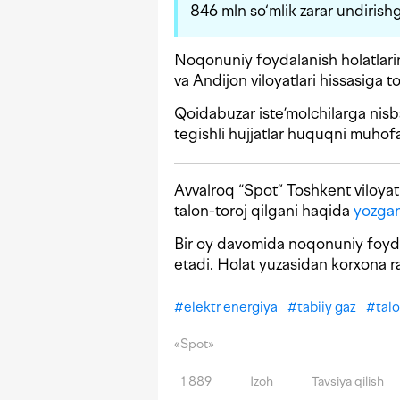
846 mln so‘mlik zarar undirishg
Noqonuniy foydalanish holatlar
va Andijon viloyatlari hissasiga to‘
Qoidabuzar iste’molchilarga nisba
tegishli hujjatlar huquqni muhof
Avvalroq “Spot” Toshkent viloyati
talon-toroj qilgani haqida
yozga
Bir oy davomida noqonuniy foydal
etadi. Holat yuzasidan korxona rah
#
elektr energiya
#
tabiiy gaz
#
tal
«Spot»
1 889
Izoh
Tavsiya qilish