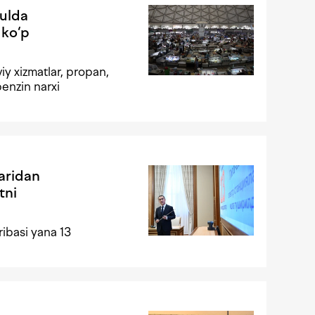
yulda
 ko‘p
iy xizmatlar, propan,
benzin narxi
aridan
tni
ribasi yana 13