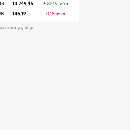
UR
13 749,46
+ 32,19 so‘m
UB
146,19
- 0,18 so‘m
kurslarining grafigi