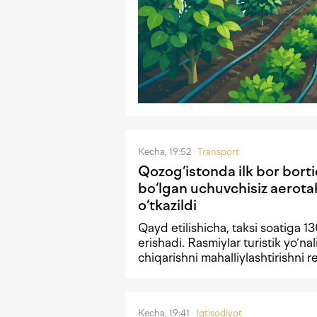
Kecha, 19:52
Transport
Qozog‘istonda ilk bor borti
bo‘lgan uchuvchisiz aerota
o‘tkazildi
Qayd etilishicha, taksi soatiga 1
erishadi. Rasmiylar turistik yo‘nal
chiqarishni mahalliylashtirishni 
Kecha, 19:41
Iqtisodiyot