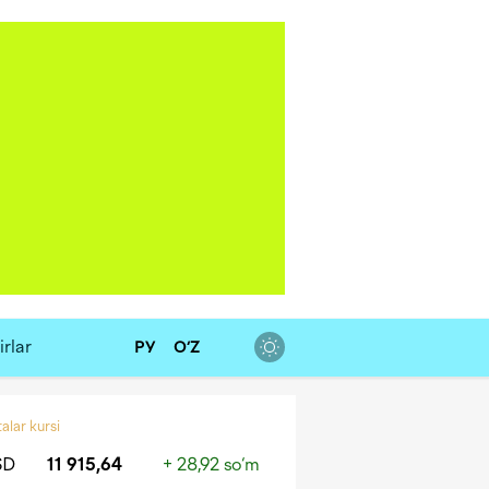
rlar
РУ
O‘Z
alar kursi
SD
11 915,64
+ 28,92 so‘m