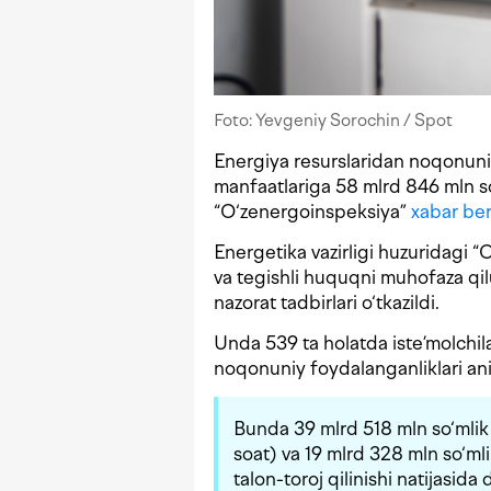
Foto: Yevgeniy Sorochin / Spot
Energiya resurslaridan noqonuniy
manfaatlariga 58 mlrd 846 mln so
“O‘zenergoinspeksiya”
xabar ber
Energetika vazirligi huzuridagi 
va tegishli huquqni muhofaza qil
nazorat tadbirlari o‘tkazildi.
Unda 539 ta holatda iste’molchil
noqonuniy foydalanganliklari ani
Bunda 39 mlrd 518 mln so‘mlik 
soat) va 19 mlrd 328 mln so‘ml
talon-toroj qilinishi natijasida