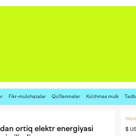
ar
Fikr-mulohazalar
Qo‘llanmalar
Ko‘chmas mulk
Tadbi
Valyut
dan ortiq elektr energiyasi
$ U