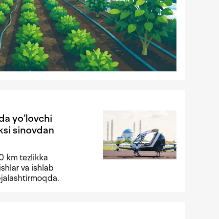
da yo‘lovchi
ksi sinovdan
30 km tezlikka
ishlar va ishlab
rejalashtirmoqda.