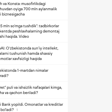
h va Konsta: musofirlikdagi
shuvdan oyiga 700 mln aylanmalik
i biznesigacha
5 mln so‘mga tushdik”: tadbirkorlar
kentda peshlavhalarning demontaj
ishi haqida. Video
AI: O‘zbekistonda sun’iy intellekt,
alarni tushunish hamda shaxsiy
motlar xavfsizligi haqida
ekistonda 1-martdan nimalar
radi?
et” puli va ishsizlik nafaqalari kimga,
ha va qachon beriladi?
 Bank yopildi. Omonatlar va kreditlar
bo‘ladi?
1