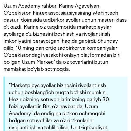
Uzum Academy rahbari Karine Agavelyan
O‘zbekiston Fintex assotsiatsiyasining WeFintech
dasturi doirasida tadbirkor ayollar uchun master-klass
o‘tkazdi. Karine o‘z taqdimotida marketpleyslar
ayollarga o‘z biznesini boshlash va rivojlantirish
imkoniyatini berayotgani haqida gapirdi. Shunday
qilib, 10 ming dan ortiq tadbirkor va kompaniyalar
O‘zbekistondagi yetakchi onlayn platformadan biri
bo‘lgan Uzum Market`da o‘z tovarlarini butun
mamlakat bo‘ylab sotmoqda.
“Marketpleys ayollar biznesini rivojlantirish
uchun boshlang‘ich nuqta bo‘lishi mumkin.
Hozir bizning sotuvchilarimizning qariyb 30
foizi ayollardir. Biz, o‘z navbatida, Uzum
Academy`da endigina do‘kon ochmoqchi
bo‘lgan sotuvchilar va o‘z do‘konlarini
rivojlantirish va tahlil qilish, Unit-iqtisodiyot,