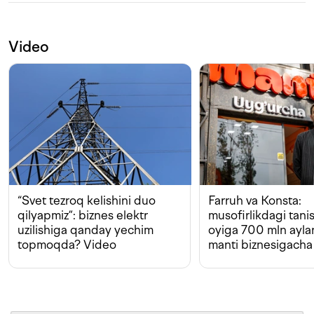
Video
“Svet tezroq kelishini duo
Farruh va Konsta:
qilyapmiz”: biznes elektr
musofirlikdagi tan
uzilishiga qanday yechim
oyiga 700 mln ayla
topmoqda? Video
manti biznesigacha