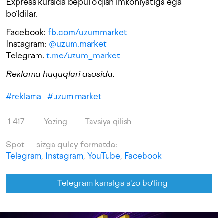
Express kursida bepul o‘qish imkoniyatiga ega
bo‘ldilar.
Facebook:
fb.com/uzummarket
Instagram:
@uzum.market
Telegram:
t.me/uzum_market
Reklama huquqlari asosida.
#
reklama
#
uzum market
1 417
Yozing
Tavsiya qilish
Spot — sizga qulay formatda:
Telegram
,
Instagram
,
YouTube
,
Facebook
Telegram kanalga a'zo bo‘ling