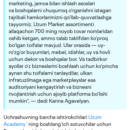
marketing, jamoa bilan ishlash asoslari
va boshqalarni chuqurroq o‘rganishni istagan
tajribali hamkorlarimizni qo‘llab-quvvatlashga
tayyormiz. Uzum Market assortimenti
allaqachon 700 ming noyob tovar nomlaridan
oshib ketgan, ammo talab taklifdan ko‘proq
bo‘lgan toifalar mavjud. Ular orasida — uy-
ro‘zg‘or buyumlari, mebel, idishlar, uy va hovli
uchun dekor va boshqalar bor. Va tadbirkor
ayollar o‘z bizneslarini boshlash uchun ko‘pincha
aynan shu toifalarni tanlaydilar, ulkan
infratuzilmaga ega marketpleyslar esa
auditoriyani kengaytirish va biznesni
rivojlantirish uchun ajoyib platforma bo‘lishi
mumkin”, — dedi Karine Agavelyan.
Uchrashuvning barcha ishtirokchilari
Uzum
Academy
`ning boshlang‘ich sotuvchilar uchun