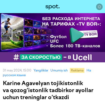
31 may 2024, 15:00
Yangiliklar
Umumiy ish
Reklama
На
русском языке
Karine Agavelyan tojikistonlik
va qozog‘istonlik tadbirkor ayollar
uchun treninglar o‘tkazdi