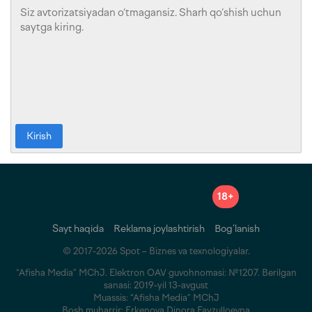
Kirish
18+
Sayt haqida
Reklama joylashtirish
Bog‘lanish
© 2017-2026 Spot – Biznes va texnologiyalar.
“Afisha Media” MChJ. Elektron OAV guvohnomasi: №1207. Berilgan
sanasi: 2019-yil 13-avgust
Muassis: “Afisha Media” MChJ
Bosh muharrir: Erkenova Dinora Fayzulloevna