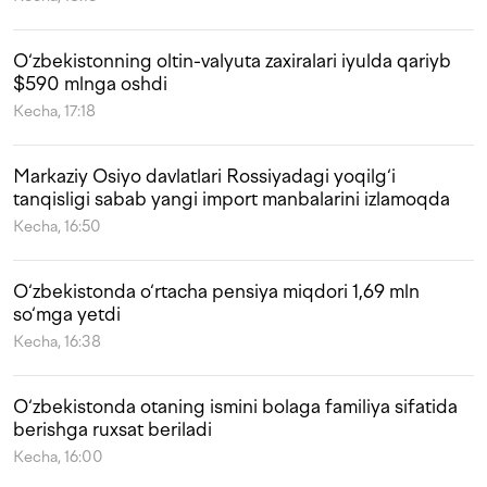
O‘zbekistonning oltin-valyuta zaxiralari iyulda qariyb
$590 mlnga oshdi
Kecha, 17:18
Markaziy Osiyo davlatlari Rossiyadagi yoqilg‘i
tanqisligi sabab yangi import manbalarini izlamoqda
Kecha, 16:50
O‘zbekistonda o‘rtacha pensiya miqdori 1,69 mln
so‘mga yetdi
Kecha, 16:38
O‘zbekistonda otaning ismini bolaga familiya sifatida
berishga ruxsat beriladi
Kecha, 16:00