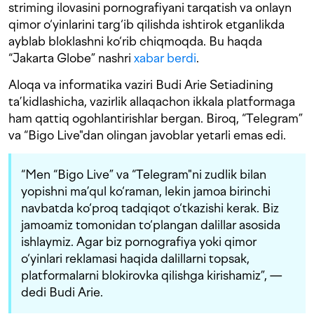
striming ilovasini pornografiyani tarqatish va onlayn
qimor o‘yinlarini targ‘ib qilishda ishtirok etganlikda
ayblab bloklashni ko‘rib chiqmoqda. Bu haqda
“Jakarta Globe” nashri
xabar berdi
.
Aloqa va informatika vaziri Budi Arie Setiadining
ta’kidlashicha, vazirlik allaqachon ikkala platformaga
ham qattiq ogohlantirishlar bergan. Biroq, “Telegram”
va “Bigo Live"dan olingan javoblar yetarli emas edi.
“Men “Bigo Live” va “Telegram"ni zudlik bilan
yopishni ma’qul ko‘raman, lekin jamoa birinchi
navbatda ko‘proq tadqiqot o‘tkazishi kerak. Biz
jamoamiz tomonidan to‘plangan dalillar asosida
ishlaymiz. Agar biz pornografiya yoki qimor
o‘yinlari reklamasi haqida dalillarni topsak,
platformalarni blokirovka qilishga kirishamiz”, —
dedi Budi Arie.