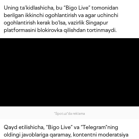
Uning ta’kidlashicha, bu “Bigo Live” tomonidan
berilgan ikkinchi ogohlantirish va agar uchinchi
ogohlantirish kerak bo‘lsa, vazirlik Singapur
platformasini blokirovka qilishdan tortinmaydi.
"Spot.uz"da reklama
Qayd etilishicha, “Bigo Live” va “Telegram"ning
oldingi javoblariga qaramay, kontentni moderatsiya