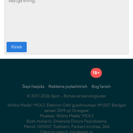
Kirish
18+
Sayt haqida
Reklama joylashtirish
Bog‘lanish
© 2017-2026 Spot – Biznes va texnologiyalar.
“Afisha Media” MChJ. Elektron OAV guvohnomasi: №1207. Berilgan
sanasi: 2019-yil 13-avgust
Muassis: “Afisha Media” MChJ
Bosh muharrir: Erkenova Dinora Fayzulloevna
Manzil: 100007, Toshkent, Parkent ko‘chasi, 26A
Elektron manzil: info@spot.uz