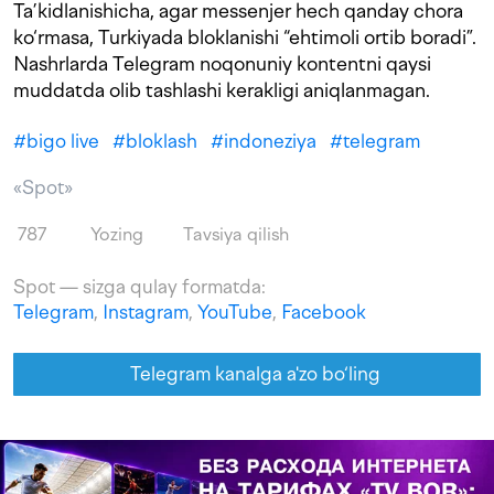
Ta’kidlanishicha, agar messenjer hech qanday chora
ko‘rmasa, Turkiyada bloklanishi “ehtimoli ortib boradi”.
Nashrlarda Telegram noqonuniy kontentni qaysi
muddatda olib tashlashi kerakligi aniqlanmagan.
#
bigo live
#
bloklash
#
indoneziya
#
telegram
«Spot»
787
Yozing
Tavsiya qilish
Spot — sizga qulay formatda:
Telegram
,
Instagram
,
YouTube
,
Facebook
Telegram kanalga a'zo bo‘ling