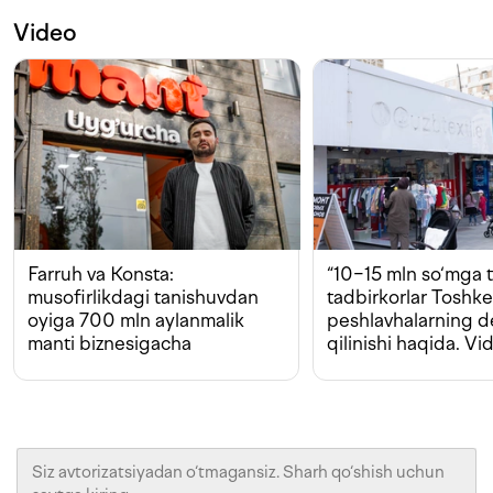
Video
Farruh va Konsta:
“10−15 mln so‘mga t
musofirlikdagi tanishuvdan
tadbirkorlar Toshk
oyiga 700 mln aylanmalik
peshlavhalarning 
manti biznesigacha
qilinishi haqida. Vi