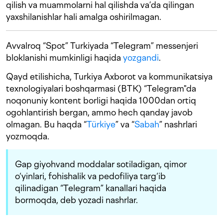
qilish va muammolarni hal qilishda va’da qilingan
yaxshilanishlar hali amalga oshirilmagan.
Avvalroq “Spot” Turkiyada “Telegram” messenjeri
bloklanishi mumkinligi haqida
yozgandi
.
Qayd etilishicha, Turkiya Axborot va kommunikatsiya
texnologiyalari boshqarmasi (BTK) “Telegram"da
noqonuniy kontent borligi haqida 1000dan ortiq
ogohlantirish bergan, ammo hech qanday javob
olmagan. Bu haqda “
Türkiye
” va “
Sabah
” nashrlari
yozmoqda.
Gap giyohvand moddalar sotiladigan, qimor
o‘yinlari, fohishalik va pedofiliya targ‘ib
qilinadigan “Telegram” kanallari haqida
bormoqda, deb yozadi nashrlar.