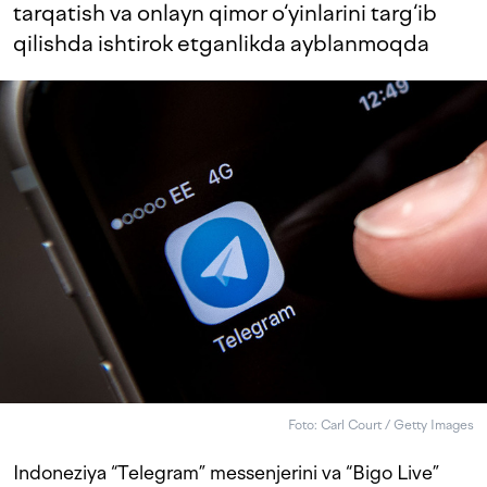
tarqatish va onlayn qimor o‘yinlarini targ‘ib
qilishda ishtirok etganlikda ayblanmoqda
Foto: Carl Court / Getty Images
Indoneziya “Telegram” messenjerini va “Bigo Live”