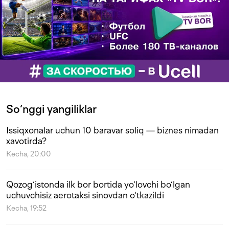
So‘nggi yangiliklar
Issiqxonalar uchun 10 baravar soliq — biznes nimadan
xavotirda?
Kecha, 20:00
Qozog‘istonda ilk bor bortida yo‘lovchi bo‘lgan
uchuvchisiz aerotaksi sinovdan o‘tkazildi
Kecha, 19:52