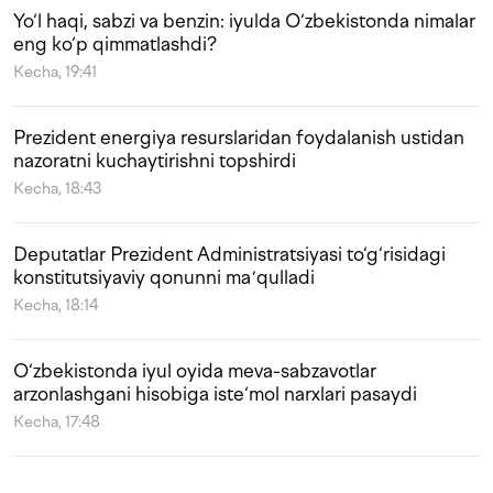
Yo‘l haqi, sabzi va benzin: iyulda O‘zbekistonda nimalar
eng ko‘p qimmatlashdi?
Kecha, 19:41
Prezident energiya resurslaridan foydalanish ustidan
nazoratni kuchaytirishni topshirdi
Kecha, 18:43
Deputatlar Prezident Administratsiyasi to‘g‘risidagi
konstitutsiyaviy qonunni maʼqulladi
Kecha, 18:14
O‘zbekistonda iyul oyida meva-sabzavotlar
arzonlashgani hisobiga iste‘mol narxlari pasaydi
Kecha, 17:48