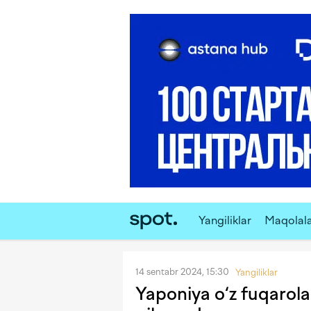
Yangiliklar
Maqolal
14 sentabr 2024, 15:30
Yangiliklar
Yaponiya o‘z fuqarolar