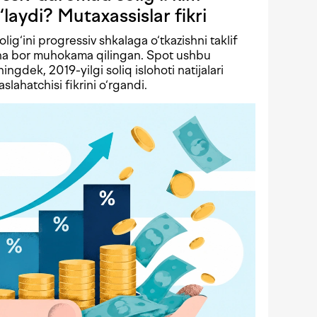
‘laydi? Mutaxassislar fikri
solig‘ini progressiv shkalaga o‘tkazishni taklif
echa bor muhokama qilingan. Spot ushbu
ningdek, 2019-yilgi soliq islohoti natijalari
lahatchisi fikrini o‘rgandi.