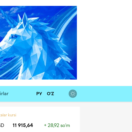
rlar
РУ
O‘Z
alar kursi
SD
11 915,64
+ 28,92 so‘m