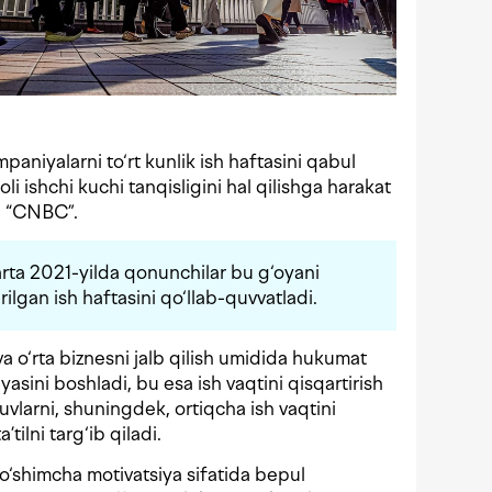
aniyalarni to‘rt kunlik ish haftasini qabul
i ishchi kuchi tanqisligini hal qilishga harakat
a
“CNBC”.
rta 2021-yilda qonunchilar bu g‘oyani
ilgan ish haftasini qo‘llab-quvvatladi.
a o‘rta biznesni jalb qilish umidida hukumat
iyasini boshladi, bu esa ish vaqtini qisqartirish
larni, shuningdek, ortiqcha ish vaqtini
’tilni targ‘ib qiladi.
‘shimcha motivatsiya sifatida bepul