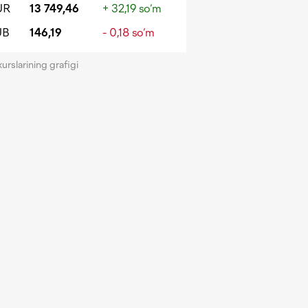
UR
13 749,46
+ 32,19 so‘m
UB
146,19
- 0,18 so‘m
kurslarining grafigi