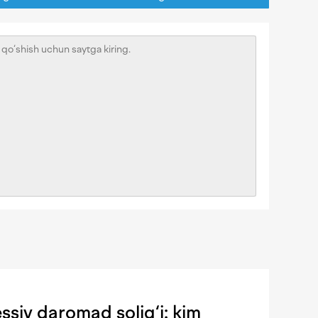
siv daromad solig‘i: kim