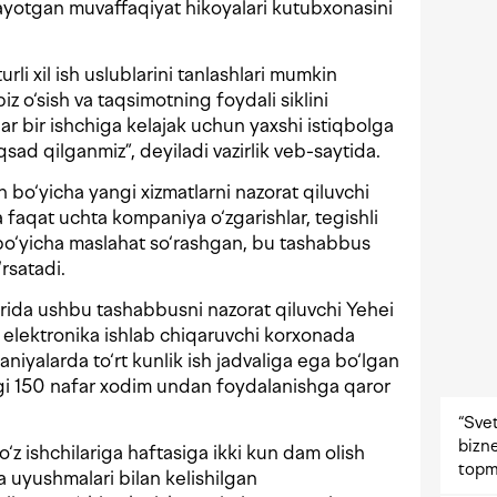
orayotgan muvaffaqiyat hikoyalari kutubxonasini
turli xil ish uslublarini tanlashlari mumkin
iz o‘sish va taqsimotning foydali siklini
ar bir ishchiga kelajak uchun yaxshi istiqbolga
ad qilganmiz”, deyiladi vazirlik veb-saytida.
h bo‘yicha yangi xizmatlarni nazorat qiluvchi
faqat uchta kompaniya o‘zgarishlar, tegishli
 bo‘yicha maslahat so‘rashgan, bu tashabbus
rsatadi.
rida ushbu tashabbusni nazorat qiluvchi Yehei
a elektronika ishlab chiqaruvchi korxonada
iyalarda to‘rt kunlik ish jadvaliga ega bo‘lgan
gi 150 nafar xodim undan foydalanishga qaror
“Svet
bizne
‘z ishchilariga haftasiga ikki kun dam olish
topm
ba uyushmalari bilan kelishilgan