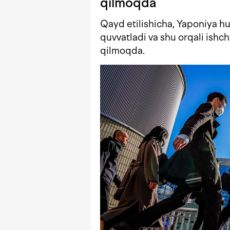
qilmoqda
Qayd etilishicha, Yaponiya huk
quvvatladi va shu orqali ishch
qilmoqda.