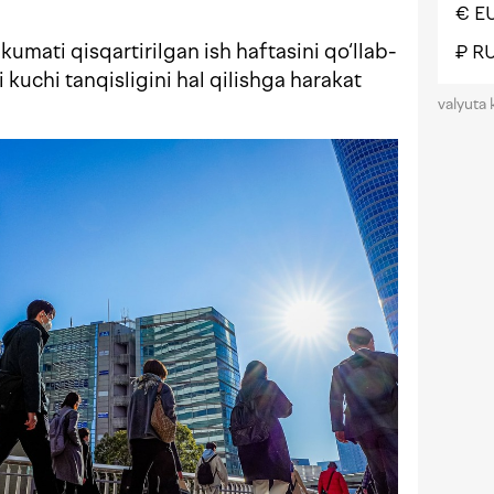
€ E
umati qisqartirilgan ish haftasini qo‘llab-
₽ R
i kuchi tanqisligini hal qilishga harakat
valyuta 