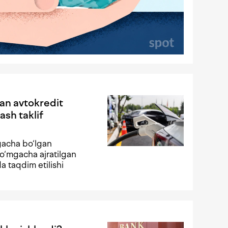
gan avtokredit
ash taklif
gacha bo‘lgan
o‘mgacha ajratilgan
da taqdim etilishi