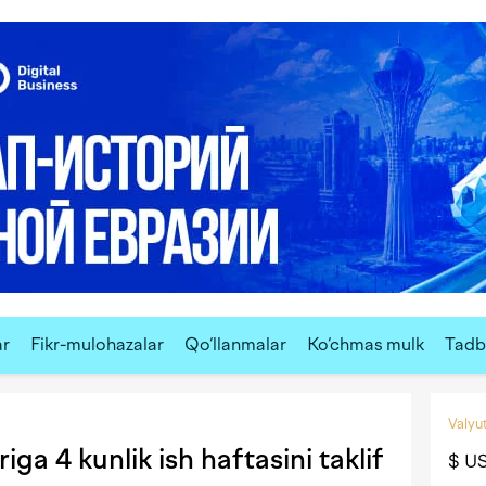
ar
Fikr-mulohazalar
Qo‘llanmalar
Ko‘chmas mulk
Tadbi
Valyut
iga 4 kunlik ish haftasini taklif
$ U