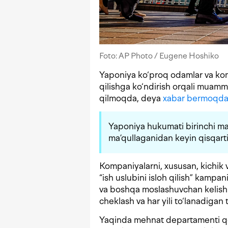
Foto: AP Photo / Eugene Hoshiko
Yaponiya ko‘proq odamlar va komp
qilishga ko‘ndirish orqali muammol
qilmoqda, deya
xabar bermoqd
Yaponiya hukumati birinchi ma
ma’qullaganidan keyin qisqartir
Kompaniyalarni, xususan, kichik v
“ish uslubini isloh qilish” kampan
va boshqa moslashuvchan kelishuv
cheklash va har yili to‘lanadigan ta
Yaqinda mehnat departamenti qo