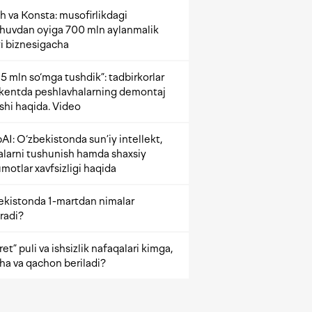
h va Konsta: musofirlikdagi
shuvdan oyiga 700 mln aylanmalik
i biznesigacha
5 mln so‘mga tushdik”: tadbirkorlar
kentda peshlavhalarning demontaj
ishi haqida. Video
AI: O‘zbekistonda sun’iy intellekt,
alarni tushunish hamda shaxsiy
motlar xavfsizligi haqida
ekistonda 1-martdan nimalar
radi?
et” puli va ishsizlik nafaqalari kimga,
ha va qachon beriladi?