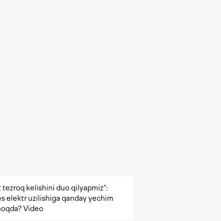
 tezroq kelishini duo qilyapmiz”:
s elektr uzilishiga qanday yechim
oqda? Video