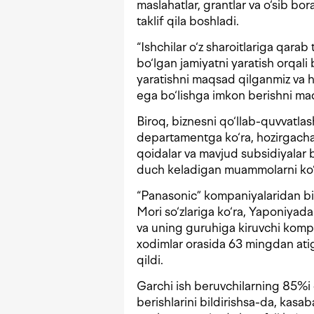
maslahatlar, grantlar va o‘sib b
taklif qila boshladi.
“Ishchilar o‘z sharoitlariga qarab 
bo‘lgan jamiyatni yaratish orqali b
yaratishni maqsad qilganmiz va h
ega bo‘lishga imkon berishni maqs
Biroq, biznesni qo‘llab-quvvatlas
departamentga ko‘ra, hozirgacha 
qoidalar va mavjud subsidiyalar
duch keladigan muammolarni ko‘
“Panasonic” kompaniyalaridan bi
Mori so‘zlariga ko‘ra, Yaponiyad
va uning guruhiga kiruvchi kompan
xodimlar orasida 63 mingdan ati
qildi.
Garchi ish beruvchilarning 85%i o
berishlarini bildirishsa-da, kasa