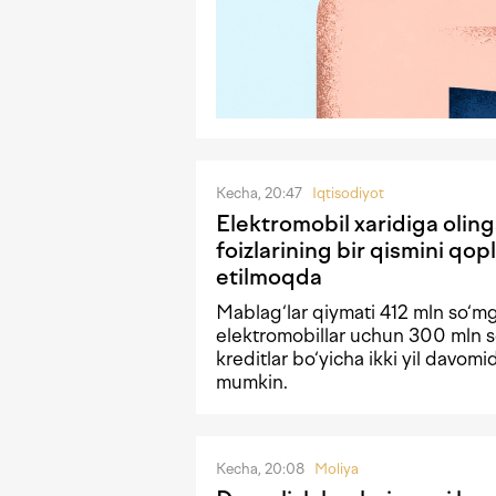
Kecha, 20:47
Iqtisodiyot
Elektromobil xaridiga olin
foizlarining bir qismini qopl
etilmoqda
Mablag‘lar qiymati 412 mln so‘m
elektromobillar uchun 300 mln s
kreditlar bo‘yicha ikki yil davomi
mumkin.
Kecha, 20:08
Moliya