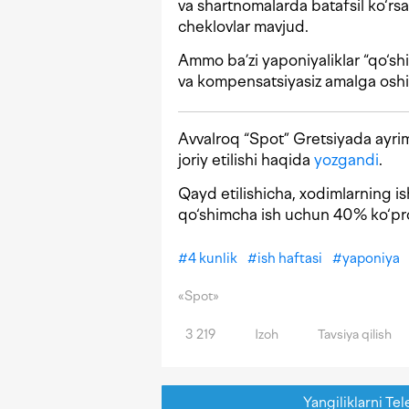
va shartnomalarda batafsil ko‘rs
cheklovlar mavjud.
Ammo ba’zi yaponiyaliklar “qo‘shi
va kompensatsiyasiz amalga oshir
Avvalroq “Spot” Gretsiyada ayrim 
joriy etilishi haqida
yozgandi
.
Qayd etilishicha, xodimlarning ish 
qo‘shimcha ish uchun 40% ko‘pro
#
4 kunlik
#
ish haftasi
#
yaponiya
«Spot»
3 219
Izoh
Tavsiya qilish
Yangiliklarni Tel