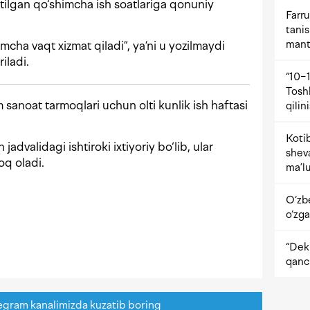
atilgan qo‘shimcha ish soatlariga qonuniy
Farru
tani
mant
mcha vaqt xizmat qiladi”, ya’ni u yozilmaydi
iladi.
“10−1
Tosh
sanoat tarmoqlari uchun olti kunlik ish haftasi
qilin
Kotib
jadvalidagi ishtiroki ixtiyoriy bo‘lib, ular
shev
q oladi.
ma’lu
O‘zb
o‘zga
“Dekr
qanc
egram kanalimizda kuzatib boring