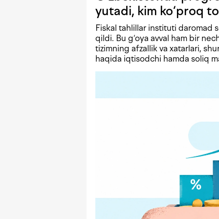
yutadi, kim ko‘proq to
Fiskal tahlillar instituti daromad 
qildi. Bu g‘oya avval ham bir n
tizimning afzallik va xatarlari, shu
haqida iqtisodchi hamda soliq mas