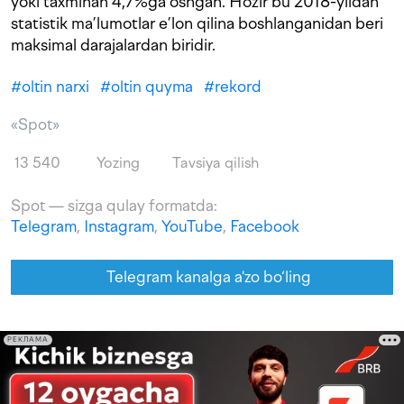
yoki taxminan 4,7%ga oshgan. Hozir bu 2018-yildan
statistik ma’lumotlar e’lon qilina boshlanganidan beri
maksimal darajalardan biridir.
#
oltin narxi
#
oltin quyma
#
rekord
«Spot»
13 540
Yozing
Tavsiya qilish
Spot — sizga qulay formatda:
Telegram
,
Instagram
,
YouTube
,
Facebook
Telegram kanalga a'zo bo‘ling
РЕКЛАМА