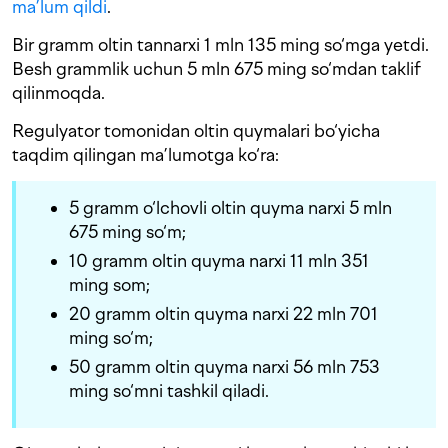
ma’lum qildi
.
Bir gramm oltin tannarxi 1 mln 135 ming so‘mga yetdi.
Besh grammlik uchun 5 mln 675 ming so‘mdan taklif
qilinmoqda.
Regulyator tomonidan oltin quymalari bo‘yicha
taqdim qilingan ma’lumotga ko‘ra:
5 gramm o‘lchovli oltin quyma narxi 5 mln
675 ming so‘m;
10 gramm oltin quyma narxi 11 mln 351
ming som;
20 gramm oltin quyma narxi 22 mln 701
ming so‘m;
50 gramm oltin quyma narxi 56 mln 753
ming so‘mni tashkil qiladi.