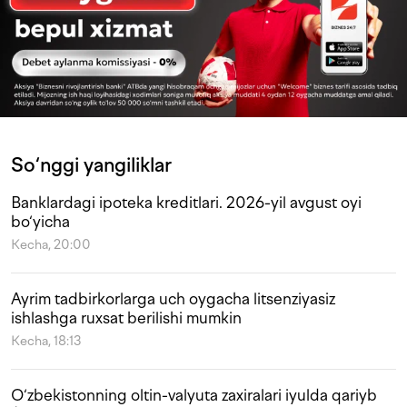
So‘nggi yangiliklar
Banklardagi ipoteka kreditlari. 2026-yil avgust oyi
bo‘yicha
Kecha, 20:00
Ayrim tadbirkorlarga uch oygacha litsenziyasiz
ishlashga ruxsat berilishi mumkin
Kecha, 18:13
O‘zbekistonning oltin-valyuta zaxiralari iyulda qariyb