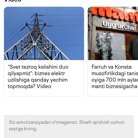
“Svet tezroq kelishini duo
Farruh va Konsta:
qilyapmiz”: biznes elektr
musofirlikdagi tan
uzilishiga qanday yechim
oyiga 700 mln ayla
topmoqda? Video
manti biznesigacha