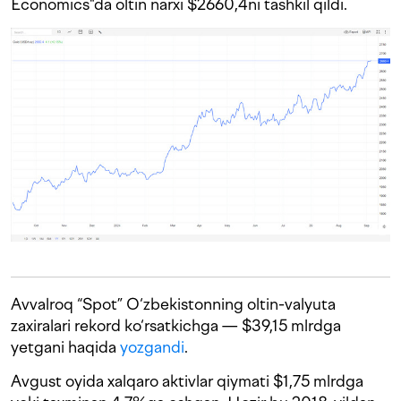
Economics"da oltin narxi $2660,4ni tashkil qildi.
Avvalroq “Spot” O‘zbekistonning oltin-valyuta
zaxiralari rekord ko‘rsatkichga — $39,15 mlrdga
yetgani haqida
yozgandi
.
Avgust oyida xalqaro aktivlar qiymati $1,75 mlrdga