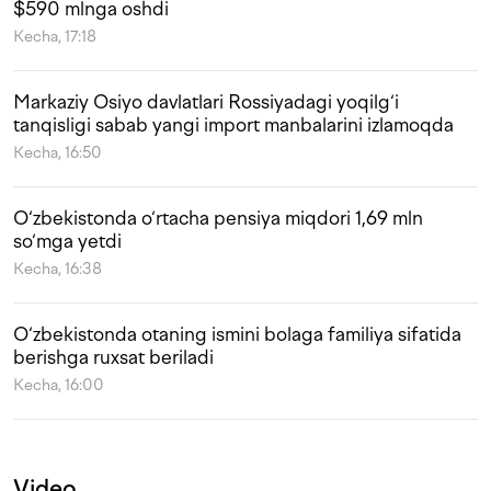
$590 mlnga oshdi
Kecha, 17:18
Markaziy Osiyo davlatlari Rossiyadagi yoqilg‘i
tanqisligi sabab yangi import manbalarini izlamoqda
Kecha, 16:50
O‘zbekistonda o‘rtacha pensiya miqdori 1,69 mln
so‘mga yetdi
Kecha, 16:38
O‘zbekistonda otaning ismini bolaga familiya sifatida
berishga ruxsat beriladi
Kecha, 16:00
Video