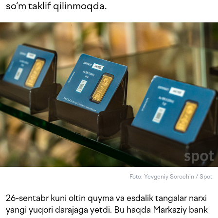
so‘m taklif qilinmoqda.
Foto: Yevgeniy Sorochin / Spot
26-sentabr kuni oltin quyma va esdalik tangalar narxi
yangi yuqori darajaga yetdi. Bu haqda Markaziy bank