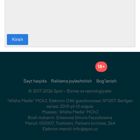
Kirish
18+
Sayt haqida
Reklama joylashtirish
Bog‘lanish
© 2017-2026 Spot – Biznes va texnologiyalar.
“Afisha Media” MChJ. Elektron OAV guvohnomasi: №1207. Berilgan
sanasi: 2019-yil 13-avgust
Muassis: “Afisha Media” MChJ
Bosh muharrir: Erkenova Dinora Fayzulloevna
Manzil: 100007, Toshkent, Parkent ko‘chasi, 26A
Elektron manzil: info@spot.uz