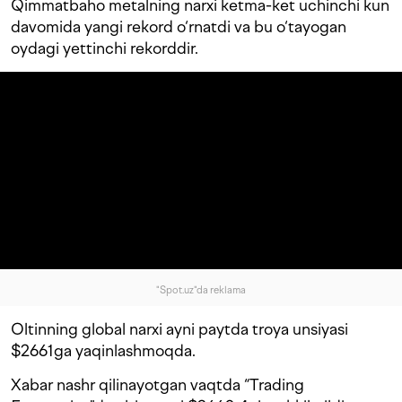
Qimmatbaho metalning narxi ketma-ket uchinchi kun
davomida yangi rekord o‘rnatdi va bu o‘tayogan
oydagi yettinchi rekorddir.
"Spot.uz"da reklama
Oltinning global narxi ayni paytda troya unsiyasi
$2661ga yaqinlashmoqda.
Xabar nashr qilinayotgan vaqtda “Trading