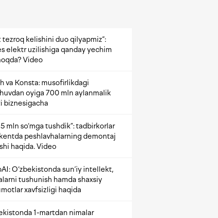
 tezroq kelishini duo qilyapmiz”:
s elektr uzilishiga qanday yechim
oqda? Video
h va Konsta: musofirlikdagi
shuvdan oyiga 700 mln aylanmalik
i biznesigacha
5 mln so‘mga tushdik”: tadbirkorlar
kentda peshlavhalarning demontaj
ishi haqida. Video
AI: O‘zbekistonda sun’iy intellekt,
alarni tushunish hamda shaxsiy
motlar xavfsizligi haqida
ekistonda 1-martdan nimalar