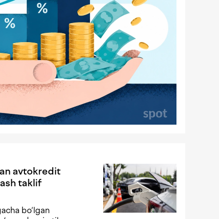
gan avtokredit
ash taklif
gacha bo‘lgan