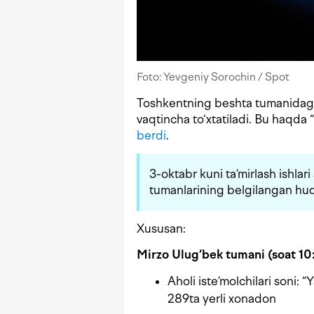
Foto: Yevgeniy Sorochin / Spot
Toshkentning beshta tumanidagi 
vaqtincha to‘xtatiladi. Bu haqd
berdi
.
3-oktabr kuni ta’mirlash ishla
tumanlarining belgilangan hudu
Xususan:
Mirzo Ulug‘bek tumani (soat 1
Aholi iste’molchilari soni
289ta yerli xonadon