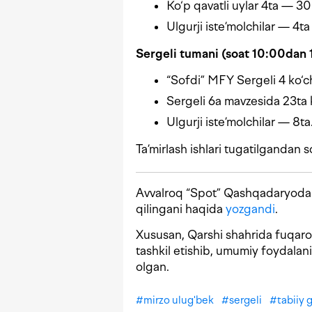
Ko‘p qavatli uylar 4ta — 
Ulgurji iste’molchilar — 4ta
Sergeli tumani (soat 10:00dan
“Sofdi” MFY Sergeli 4 ko‘c
Sergeli 6a mavzesida 23ta 
Ulgurji iste’molchilar — 8ta
Ta’mirlash ishlari tugatilgandan so
Avvalroq “Spot” Qashqadaryoda qa
qilingani haqida
yozgandi
.
Xususan, Qarshi shahrida fuqaro
tashkil etishib, umumiy foydalan
olgan.
#
mirzo ulug'bek
#
sergeli
#
tabiiy 