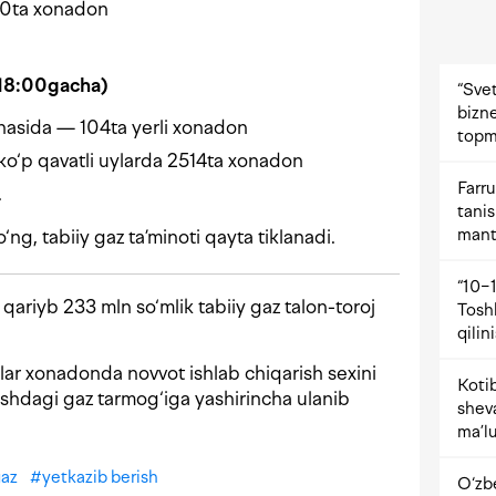
300ta xonadon
 18:00gacha)
“Svet
bizne
hasida — 104ta yerli xonadon
topm
ko‘p qavatli uylarda 2514ta xonadon
Farru
.
tani
mant
‘ng, tabiiy gaz ta’minoti qayta tiklanadi.
“10−1
riyb 233 mln so‘mlik tabiiy gaz talon-toroj
Tosh
qilin
lar xonadonda novvot ishlab chiqarish sexini
Kotib
ishdagi gaz tarmog‘iga yashirincha ulanib
shev
ma’lu
gaz
#
yetkazib berish
O‘zb