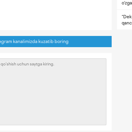
o‘zga
“Dekr
qanc
egram kanalimizda kuzatib boring