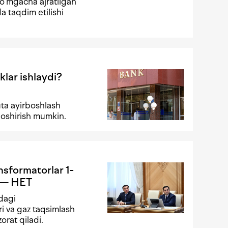
o‘mgacha ajratilgan
da taqdim etilishi
klar ishlaydi?
ta ayirboshlash
 oshirish mumkin.
ansformatorlar 1-
i — HET
adagi
ri va gaz taqsimlash
orat qiladi.