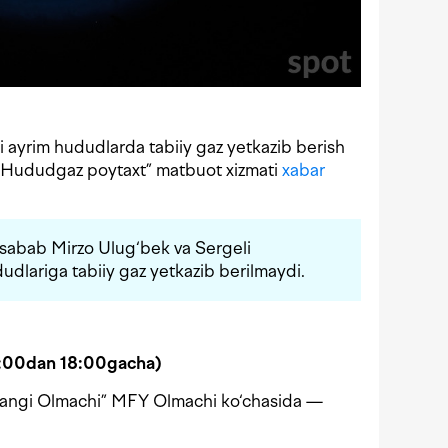
ayrim hududlarda tabiiy gaz yetkazib berish
a “Hududgaz poytaxt” matbuot xizmati
xabar
ri sabab Mirzo Ulug‘bek va Sergeli
dlariga tabiiy gaz yetkazib berilmaydi.
0:00dan 18:00gacha)
: “Yangi Olmachi” MFY Olmachi ko‘chasida —