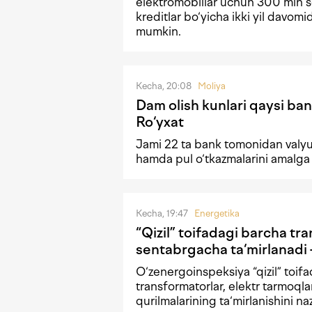
elektromobillar uchun 300 mln s
kreditlar bo‘yicha ikki yil davomi
mumkin.
Kecha, 20:08
Moliya
Dam olish kunlari qaysi ban
Ro‘yxat
Jami 22 ta bank tomonidan valyu
hamda pul o‘tkazmalarini amalga
Kecha, 19:47
Energetika
“Qizil” toifadagi barcha tr
sentabrgacha ta‘mirlanad
O‘zenergoinspeksiya “qizil” toif
transformatorlar, elektr tarmoqla
qurilmalarining ta‘mirlanishini naz