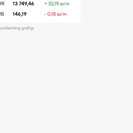
UR
13 749,46
+ 32,19 so‘m
UB
146,19
- 0,18 so‘m
kurslarining grafigi