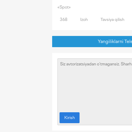
«Spot»
368
Izoh
Tavsiya qilish
Yangiliklarni Tel
Kirish