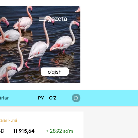
rlar
РУ
O‘Z
alar kursi
SD
11 915,64
+ 28,92 so‘m