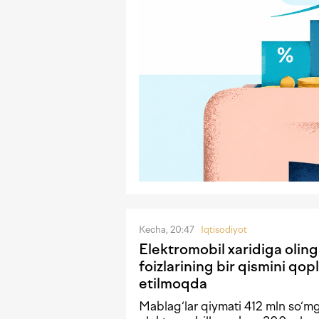
Kecha, 20:47
Iqtisodiyot
Elektromobil xaridiga olin
foizlarining bir qismini qopl
etilmoqda
Mablag‘lar qiymati 412 mln so‘m