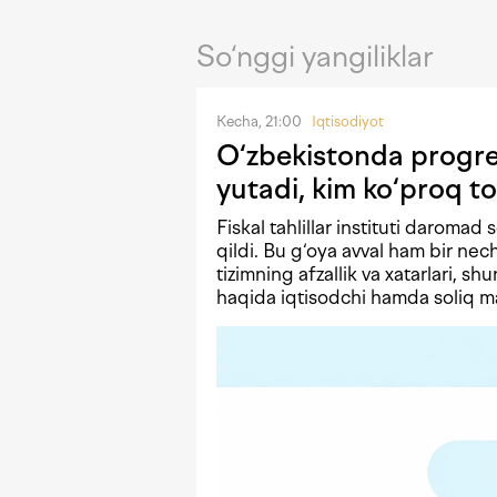
So‘nggi yangiliklar
Kecha, 21:00
Iqtisodiyot
O‘zbekistonda progres
yutadi, kim ko‘proq to
Fiskal tahlillar instituti daromad 
qildi. Bu g‘oya avval ham bir n
tizimning afzallik va xatarlari, shu
haqida iqtisodchi hamda soliq mas