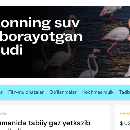
ar
Fikr-mulohazalar
Qo‘llanmalar
Ko‘chmas mulk
Tadbi
Valyut
tika
umanida tabiiy gaz yetkazib
$ U