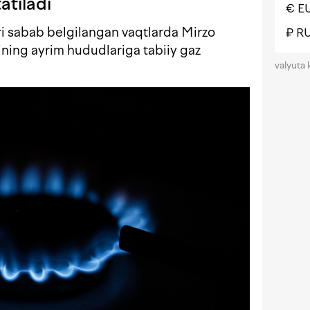
atiladi
€ E
ari sabab belgilangan vaqtlarda Mirzo
₽ R
ining ayrim hududlariga tabiiy gaz
valyuta 