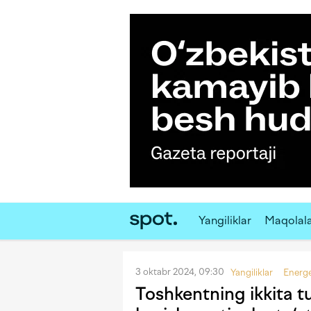
Yangiliklar
Maqolal
3 oktabr 2024, 09:30
Yangiliklar
Energe
Toshkentning ikkita t