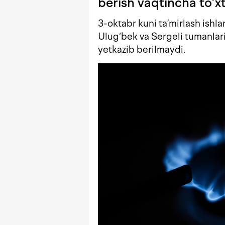
berish vaqtincha to‘xt
3-oktabr kuni ta’mirlash ishl
Ulug‘bek va Sergeli tumanlar
yetkazib berilmaydi.