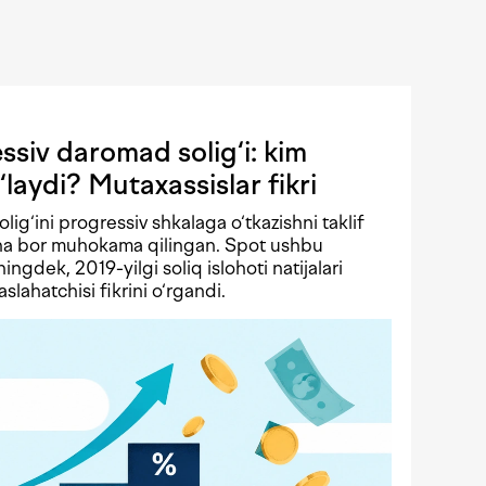
siv daromad solig‘i: kim
‘laydi? Mutaxassislar fikri
solig‘ini progressiv shkalaga o‘tkazishni taklif
echa bor muhokama qilingan. Spot ushbu
ningdek, 2019-yilgi soliq islohoti natijalari
lahatchisi fikrini o‘rgandi.