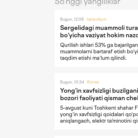
So‘nggi yangiliklar
Bugun, 12:08
Iqtisodiyot
Sergelidagi muammoli tura
bo‘yicha vaziyat hokim nazo
Qurilish ishlari 53% ga bajarilgan
muammolarni bartaraf etish bo‘yi
taqdim etishi ma‘lum qilindi.
Bugun, 10:34
Biznes
Yong‘in xavfsizligi buzilgan
bozori faoliyati qisman che
5-avgust kuni Toshkent shahar 
yong‘in xavfsizligi qoidalari qo‘p
aniqlangach, elektr ta’minotini q