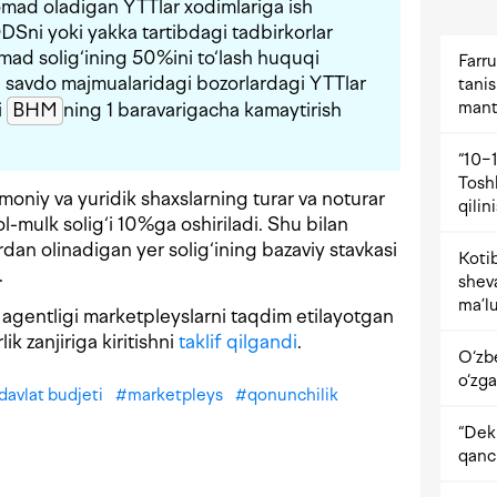
mad oladigan YTTlar xodimlariga ish
Sni yoki yakka tartibdagi tadbirkorlar
mad solig‘ining 50%ini to‘lash huquqi
Farru
a savdo majmualaridagi bozorlardagi YTTlar
tani
mant
i
BHM
ning 1 baravarigacha kamaytirish
“10−1
Tosh
smoniy va yuridik shaxslarning turar va noturar
qilin
-mulk solig‘i 10%ga oshiriladi. Shu bilan
ardan olinadigan yer solig‘ining bazaviy stavkasi
Kotib
.
shev
ma’lu
iy agentligi marketpleyslarni taqdim etilayotgan
ik zanjiriga kiritishni
taklif qilgandi
.
O‘zb
o‘zga
davlat budjeti
#
marketpleys
#
qonunchilik
“Dekr
qanc