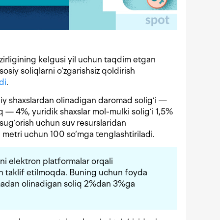
zirligining kelgusi yil uchun taqdim etgan
osiy soliqlarni o‘zgarishsiz qoldirish
di
.
niy shaxslardan olinadigan daromad solig‘i —
 — 4%, yuridik shaxslar mol-mulki solig‘i 1,5%
ni sug‘orish uchun suv resurslaridan
 metri uchun 100 so‘mga tenglashtiriladi.
rni elektron platformalar orqali
ish taklif etilmoqda. Buning uchun foyda
madan olinadigan soliq 2%dan 3%ga