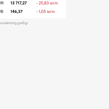
UR
13 717,27
- 25,83 so‘m
UB
146,37
- 1,05 so‘m
kurslarining grafigi