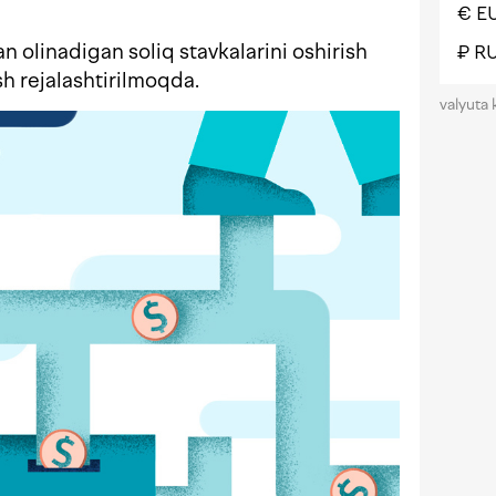
€ E
 olinadigan soliq stavkalarini oshirish
₽ R
sh rejalashtirilmoqda.
valyuta 