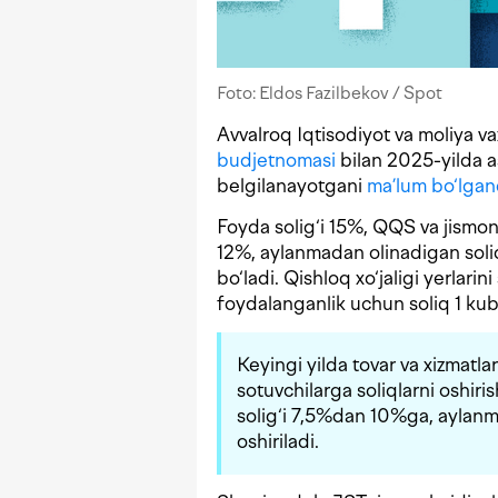
Foto: Eldos Fazilbekov / Spot
Avvalroq Iqtisodiyot va moliya va
budjetnomasi
bilan 2025-yilda as
belgilanayotgani
ma’lum bo‘lgan
Foyda solig‘i 15%, QQS va jismo
12%, aylanmadan olinadigan soliq
bo‘ladi. Qishloq xo‘jaligi yerlari
foydalanganlik uchun soliq 1 kub
Keyingi yilda tovar va xizmatla
sotuvchilarga soliqlarni oshir
solig‘i 7,5%dan 10%ga, aylan
oshiriladi.