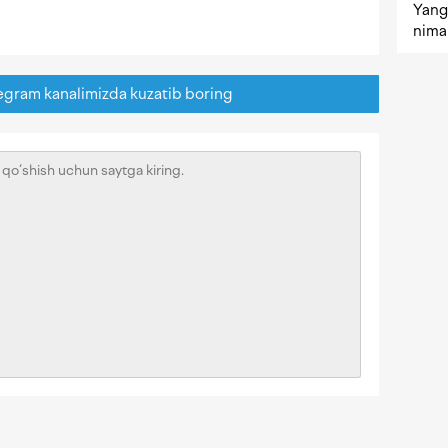
Yangi
nima 
egram kanalimizda kuzatib boring