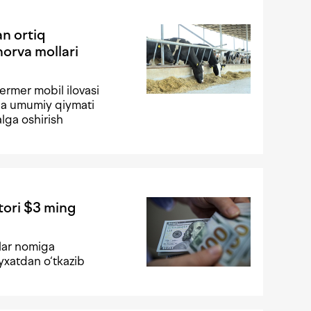
n ortiq
orva mollari
ermer mobil ilovasi
ida umumiy qiymati
lga oshirish
tori $3 ming
lar nomiga
‘yxatdan o‘tkazib