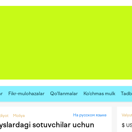
ar
Fikr-mulohazalar
Qo‘llanmalar
Ko‘chmas mulk
Tadbi
На русском языке
Valyut
diyot
Moliya
yslardagi sotuvchilar uchun
$ U