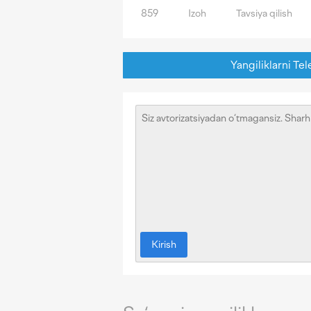
859
Izoh
Tavsiya qilish
Yangiliklarni Tel
Kirish