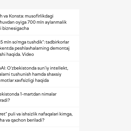
h va Konsta: musofirlikdagi
shuvdan oyiga 700 mln aylanmalik
i biznesigacha
5 mln so‘mga tushdik”: tadbirkorlar
kentda peshlavhalarning demontaj
ishi haqida. Video
AI: O‘zbekistonda sun’iy intellekt,
alarni tushunish hamda shaxsiy
motlar xavfsizligi haqida
ekistonda 1-martdan nimalar
radi?
et” puli va ishsizlik nafaqalari kimga,
ha va qachon beriladi?