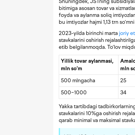
Shuningdek, JSTning subsidiyalar
bitimiga asosan tovar va xizmatl
foyda va aylanma soliq imtiyozlar
bu imtiyozlar hajmi 1,13 trn so‘mni
2023-yilda birinchi marta
joriy e
stavkalarini oshirish rejalashtir
etib belgilanmoqda. To‘lov miqdo
Yillik tovar aylanmasi,
Amald
mln so‘m
mln s
500 mlngacha
25
500−1000
34
Yakka tartibdagi tadbirkorlarnin
stavkalarini 10%ga oshirish rejal
qarab minimal va maksimal stavkal