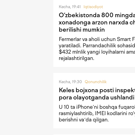
Kecha, 19:41
Iqtisodiyot
O‘zbekistonda 800 mingda
xonadonga arzon narxda ch
berilishi mumkin
Fermerlar va aholi uchun Smart F
yaratiladi. Parrandachilik sohas
$432 mlnlik yangi loyihalarni ama
rejalashtirilgan.
Kecha, 19:30
Qonunchilik
Keles bojxona posti inspek
pora olayotganda ushlandi
U 10 ta iPhone‘ni boshqa fuqaro
rasmiylashtirib, IMEI kodlarini ro
berishni vaʼda qilgan.