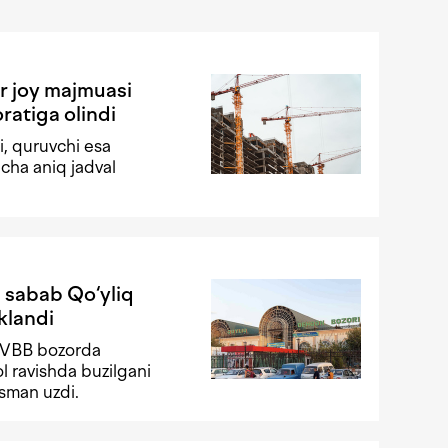
r joy majmuasi
ratiga olindi
i, quruvchi esa
cha aniq jadval
i sabab Qo‘yliq
klandi
FVBB bozorda
ol ravishda buzilgani
isman uzdi.