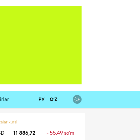
rlar
РУ
O‘Z
alar kursi
SD
11 886,72
- 55,49 so‘m