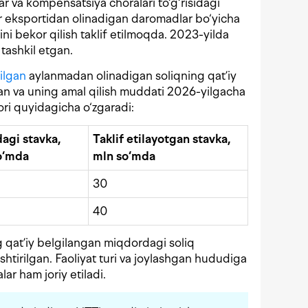
 va kompensatsiya choralari to‘g‘risidagi
ar eksportidan olinadigan daromadlar bo‘yicha
ini bekor qilish taklif etilmoqda. 2023-yilda
 tashkil etgan.
tilgan
aylanmadan olinadigan soliqning qat’iy
ilgan va uning amal qilish muddati 2026-yilgacha
ri quyidagicha o‘zgaradi:
agi stavka,
Taklif etilayotgan stavka,
o‘mda
mln so‘mda
30
40
g qat’iy belgilangan miqdordagi soliq
ashtirilgan. Faoliyat turi va joylashgan hududiga
ar ham joriy etiladi.