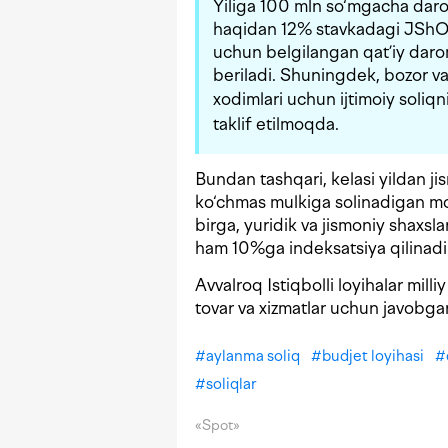
Yiliga 100 mln so‘mgacha daro
haqidan 12% stavkadagi JShOD
uchun belgilangan qat’iy daro
beriladi. Shuningdek, bozor v
xodimlari uchun ijtimoiy soliqn
taklif etilmoqda.
Bundan tashqari, kelasi yildan ji
ko‘chmas mulkiga solinadigan mol
birga, yuridik va jismoniy shaxsl
ham 10%ga indeksatsiya qilinadi
Avvalroq Istiqbolli loyihalar mill
tovar va xizmatlar uchun javobgarl
#
aylanma soliq
#
budjet loyihasi
#
#
soliqlar
«Spot»