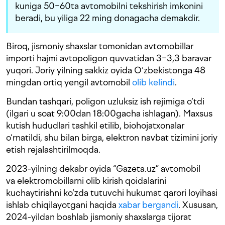
kuniga 50−60ta avtomobilni tekshirish imkonini
beradi, bu yiliga 22 ming donagacha demakdir.
Biroq, jismoniy shaxslar tomonidan avtomobillar
importi hajmi avtopoligon quvvatidan 3−3,3 baravar
yuqori. Joriy yilning sakkiz oyida O‘zbekistonga 48
mingdan ortiq yengil avtomobil
olib kelindi
.
Bundan tashqari, poligon uzluksiz ish rejimiga o‘tdi
(ilgari u soat 9:00dan 18:00gacha ishlagan). Maxsus
kutish hududlari tashkil etilib, biohojatxonalar
o‘rnatildi, shu bilan birga, elektron navbat tizimini joriy
etish rejalashtirilmoqda.
2023-yilning dekabr oyida “Gazeta.uz” avtomobil
va elektromobillarni olib kirish qoidalarini
kuchaytirishni ko‘zda tutuvchi hukumat qarori loyihasi
ishlab chiqilayotgani haqida
xabar bergandi
. Xususan,
2024-yildan boshlab jismoniy shaxslarga tijorat