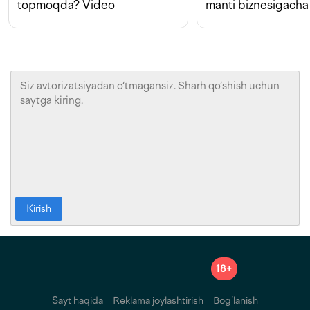
topmoqda? Video
manti biznesigacha
Kirish
18+
Sayt haqida
Reklama joylashtirish
Bog‘lanish