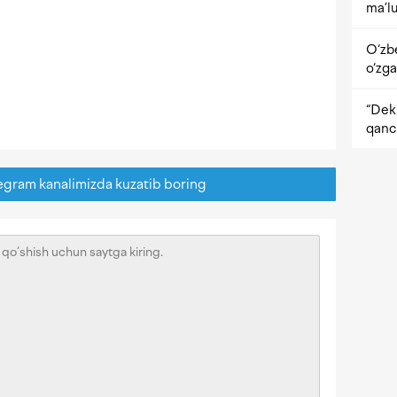
ma’lu
O‘zb
o‘zga
“Dekr
qanc
egram kanalimizda kuzatib boring