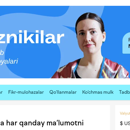
ar
Fikr-mulohazalar
Qo‘llanmalar
Ko‘chmas mulk
Tadbi
Valyut
a har qanday ma’lumotni
$ U