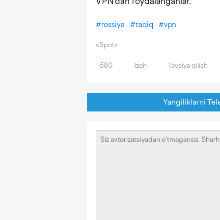
VPN’dan foydalanganlar.
#
rossiya
#
taqiq
#
vpn
«Spot»
580
Izoh
Tavsiya qilish
Yangiliklarni Tel