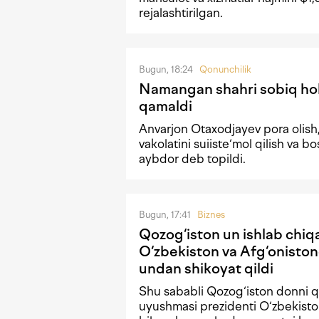
rejalashtirilgan.
Bugun, 18:24
Qonunchilik
Namangan shahri sobiq hoki
qamaldi
Anvarjon Otaxodjayev pora olish,
vakolatini suiiste‘mol qilish va b
aybdor deb topildi.
Bugun, 17:41
Biznes
Qozog‘iston un ishlab chiqa
O‘zbekiston va Afg‘oniston
undan shikoyat qildi
Shu sababli Qozog‘iston donni qa
uyushmasi prezidenti O‘zbekisto