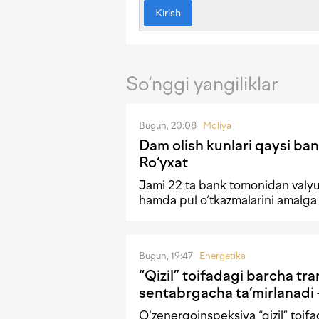
Kirish
So‘nggi yangiliklar
Bugun, 20:08
Moliya
Dam olish kunlari qaysi ban
Ro‘yxat
Jami 22 ta bank tomonidan valyu
hamda pul o‘tkazmalarini amalga
Bugun, 19:47
Energetika
“Qizil” toifadagi barcha tr
sentabrgacha ta‘mirlanad
O‘zenergoinspeksiya “qizil” toif