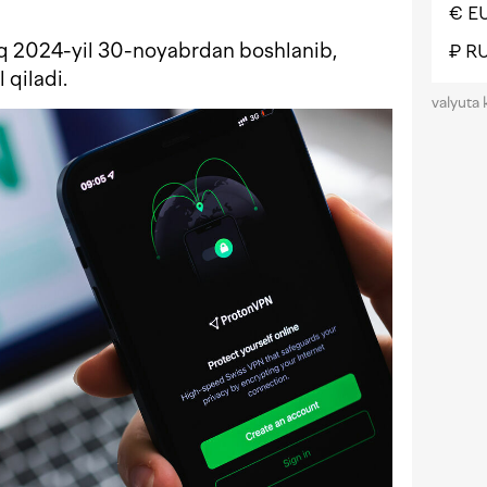
€ E
iq 2024-yil 30-noyabrdan boshlanib,
₽ R
 qiladi.
valyuta 