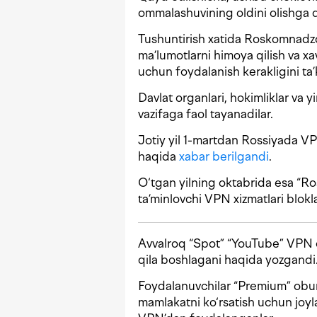
ommalashuvining oldini olishga q
Tushuntirish xatida Roskomnadz
ma’lumotlarni himoya qilish va xa
uchun foydalanish kerakligini ta’
Davlat organlari, hokimliklar va 
vazifaga faol tayanadilar.
Jotiy yil 1-martdan Rossiyada VPN
haqida
xabar berilgandi
.
O‘tgan yilning oktabrida esa “Ro
ta’minlovchi VPN xizmatlari blok
Avvalroq “Spot” “YouTube” VPN 
qila boshlagani haqida yozgandi
Foydalanuvchilar “Premium” obun
mamlakatni ko‘rsatish uchun joyl