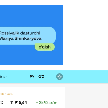
rlar
РУ
O‘Z
alar kursi
SD
11 915,64
+ 28,92 so‘m