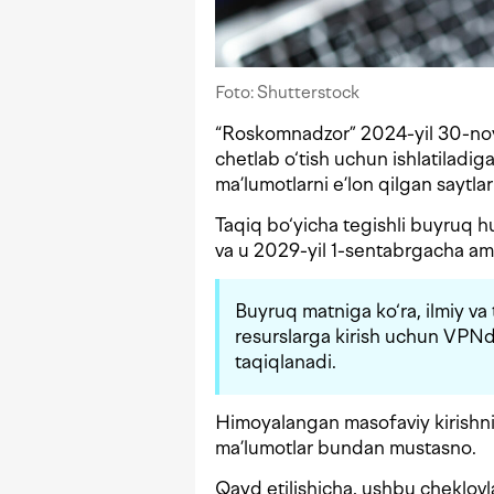
Foto: Shutterstock
“Roskomnadzor” 2024-yil 30-noy
chetlab o‘tish uchun ishlatiladiga
ma’lumotlarni e’lon qilgan saytla
Taqiq bo‘yicha tegishli buyruq hu
va u 2029-yil 1-sentabrgacha ama
Buyruq matniga ko‘ra, ilmiy va
resurslarga kirish uchun VPNd
taqiqlanadi.
Himoyalangan masofaviy kirishni
ma’lumotlar bundan mustasno.
Qayd etilishicha, ushbu cheklovla