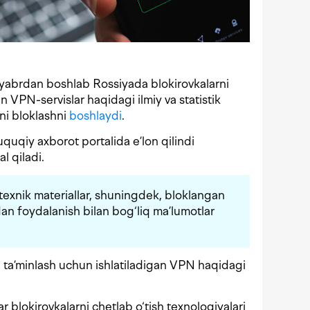
abrdan boshlab Rossiyada blokirovkalarni
n VPN-servislar haqidagi ilmiy va statistik
rni bloklashni
boshlaydi
.
quqiy axborot portalida e’lon qilindi
l qiladi.
 texnik materiallar, shuningdek, bloklangan
an foydalanish bilan bog‘liq ma’lumotlar
 ta’minlash uchun ishlatiladigan VPN haqidagi
r blokirovkalarni chetlab o‘tish texnologiyalari