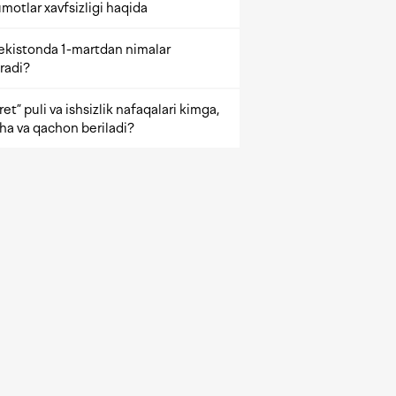
motlar xavfsizligi haqida
ekistonda 1-martdan nimalar
radi?
et” puli va ishsizlik nafaqalari kimga,
ha va qachon beriladi?