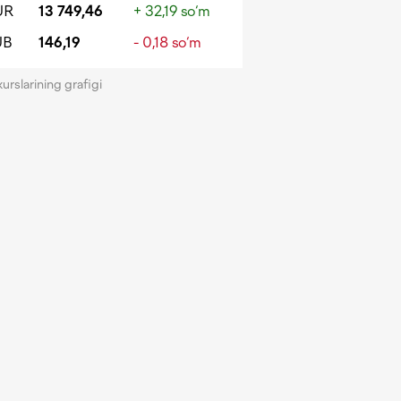
UR
13 749,46
+ 32,19 so‘m
UB
146,19
- 0,18 so‘m
kurslarining grafigi