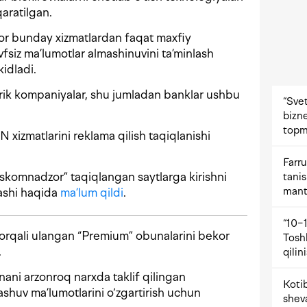
aratilgan.
or bunday xizmatlardan faqat maxfiy
vfsiz ma’lumotlar almashinuvini ta’minlash
kidladi.
yirik kompaniyalar, shu jumladan banklar ushbu
“Svet
bizne
topm
 xizmatlarini reklama qilish taqiqlanishi
Farru
skomnadzor” taqiqlangan saytlarga kirishni
tani
mant
lashi haqida
ma’lum qildi
.
“10−1
orqali ulangan “Premium” obunalarini bekor
Tosh
.
qilin
ani arzonroq narxda taklif qilingan
Kotib
ashuv ma’lumotlarini o‘zgartirish uchun
shev