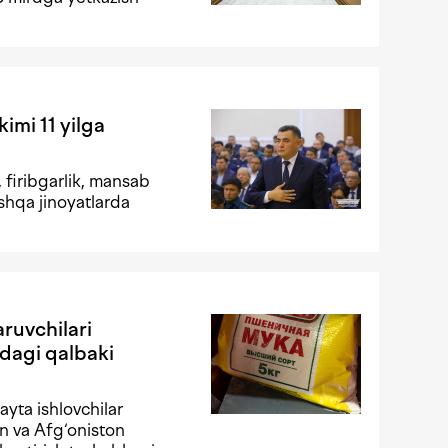
mi 11 yilga
 firibgarlik, mansab
oshqa jinoyatlarda
ruvchilari
dagi qalbaki
yta ishlovchilar
n va Afg‘oniston