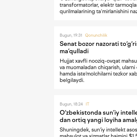
transformatorlar, elektr tarmoqla
qurilmalarining ta‘mirlanishini naz
Bugun, 19:31
Qonunchilik
Senat bozor nazorati to‘g‘r
ma’qulladi
Hujjat xavfli nooziq-ovqat mahsul
va muomaladan chiqarish, ularni 
hamda iste’molchilarni tezkor xaba
belgilaydi.
Bugun, 18:24
IT
O‘zbekistonda sun’iy intel
dan ortiq yangi loyiha amal
Shuningdek, sun’iy intellekt asos
mahsulot va xizmatlar hajmini $1