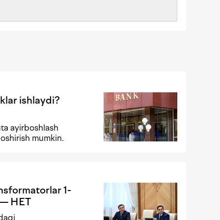
klar ishlaydi?
ta ayirboshlash
 oshirish mumkin.
ansformatorlar 1-
i — HET
adagi