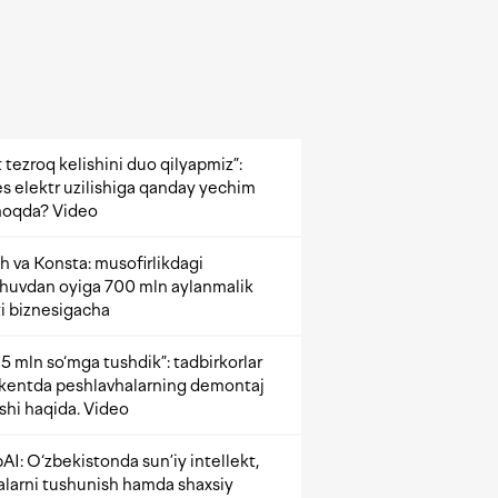
 tezroq kelishini duo qilyapmiz”:
s elektr uzilishiga qanday yechim
oqda? Video
h va Konsta: musofirlikdagi
shuvdan oyiga 700 mln aylanmalik
i biznesigacha
5 mln so‘mga tushdik”: tadbirkorlar
kentda peshlavhalarning demontaj
ishi haqida. Video
AI: O‘zbekistonda sun’iy intellekt,
alarni tushunish hamda shaxsiy