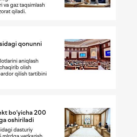
ri va gaz taqsimlash
orat qiladi.
isidagi qonunni
otlarini aniqlash
chaqirib olish
rdor qilish tartibini
lekt bo‘yicha 200
ga oshiriladi
idagi dasturiy
,5 mlrdga yetkazish