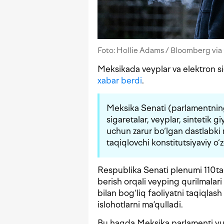
Foto: Hollie Adams / Bloomberg via
Meksikada veyplar va elektron s
xabar berdi
.
Meksika Senati (parlamentnin
sigaretalar, veyplar, sintetik 
uchun zarur bo‘lgan dastlabki
taqiqlovchi konstitutsiyaviy o‘z
Respublika Senati plenumi 110ta a
berish orqali veyping qurilmala
bilan bog‘liq faoliyatni taqiqlash
islohotlarni ma’qulladi.
Bu haqda Meksika parlamenti yuq