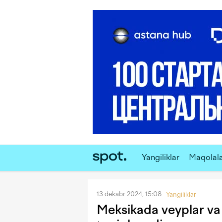
Yangiliklar
Maqolal
13 dekabr 2024, 15:08
Yangiliklar
Meksikada veyplar va 