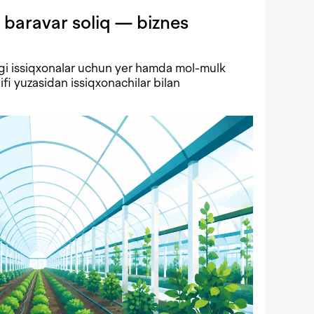
 baravar soliq — biznes
gi issiqxonalar uchun yer hamda mol-mulk
lifi yuzasidan issiqxonachilar bilan