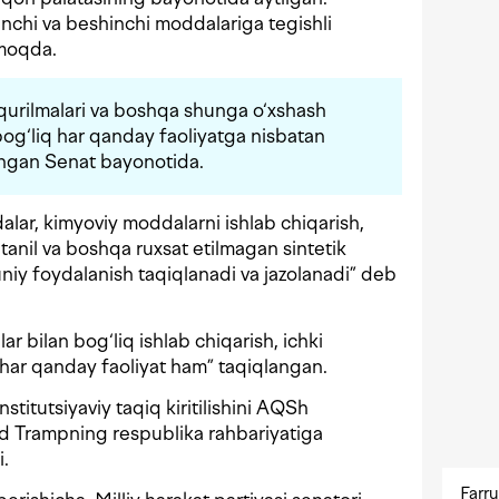
inchi va beshinchi moddalariga tegishli
ilmoqda.
 qurilmalari va boshqa shunga o‘xshash
 bog‘liq har qanday faoliyatga nisbatan
dlangan Senat bayonotida.
lar, kimyoviy moddalarni ishlab chiqarish,
fentanil va boshqa ruxsat etilmagan sintetik
y foydalanish taqiqlanadi va jazolanadi” deb
r bilan bog‘liq ishlab chiqarish, ichki
 har qanday faoliyat ham” taqiqlangan.
stitutsiyaviy taqiq kiritilishini AQSh
d Trampning respublika rahbariyatiga
i.
Farru