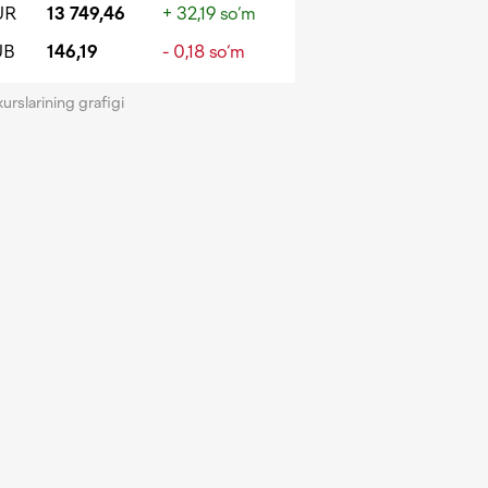
UR
13 749,46
+ 32,19 so‘m
UB
146,19
- 0,18 so‘m
kurslarining grafigi