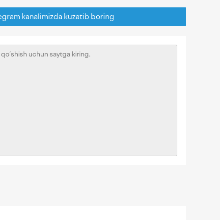
egram kanalimizda kuzatib boring