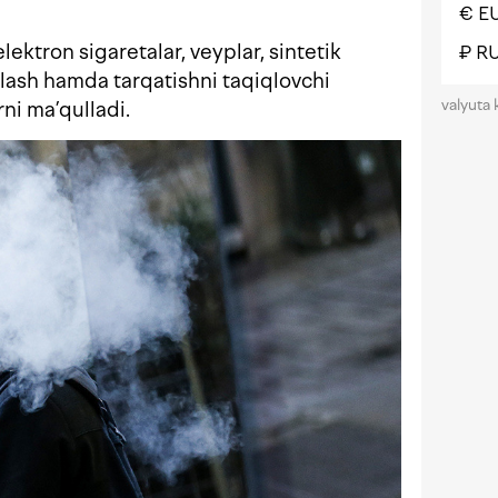
€ E
ktron sigaretalar, veyplar, sintetik
₽ R
ash hamda tarqatishni taqiqlovchi
valyuta 
rni ma’qulladi.