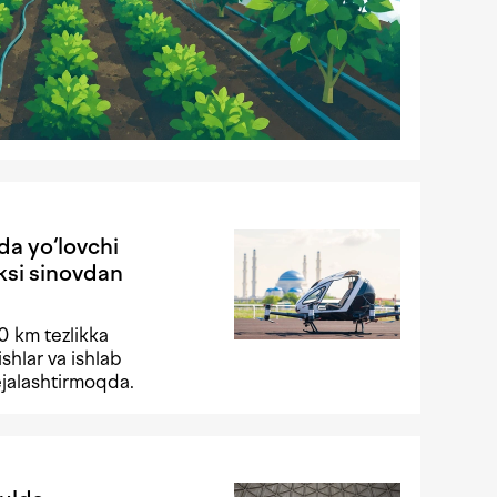
da yo‘lovchi
ksi sinovdan
30 km tezlikka
ishlar va ishlab
rejalashtirmoqda.