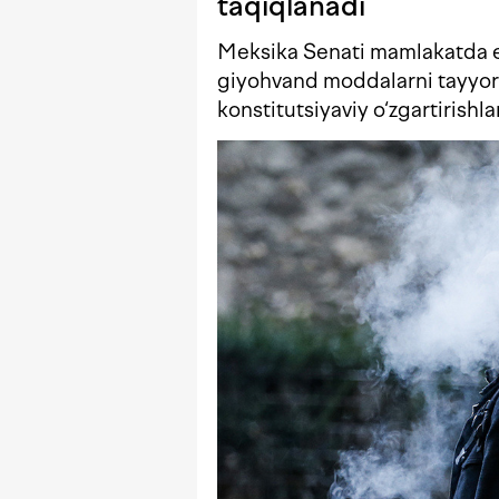
taqiqlanadi
Meksika Senati mamlakatda ele
giyohvand moddalarni tayyorl
konstitutsiyaviy o‘zgartirishla