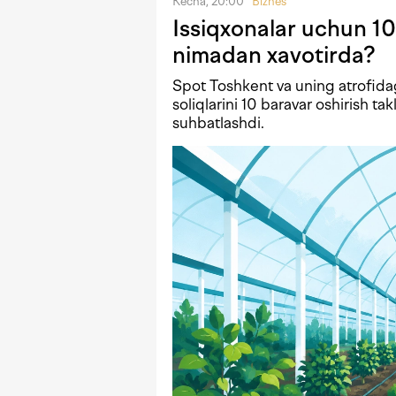
Kecha, 20:00
Biznes
Issiqxonalar uchun 10
nimadan xavotirda?
Spot Toshkent va uning atrofida
soliqlarini 10 baravar oshirish tak
suhbatlashdi.