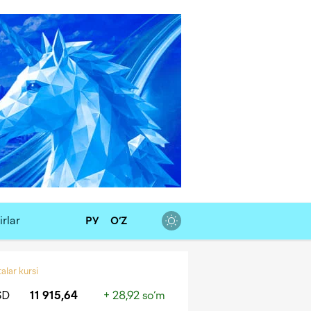
rlar
РУ
O‘Z
alar kursi
SD
11 915,64
+ 28,92 so‘m