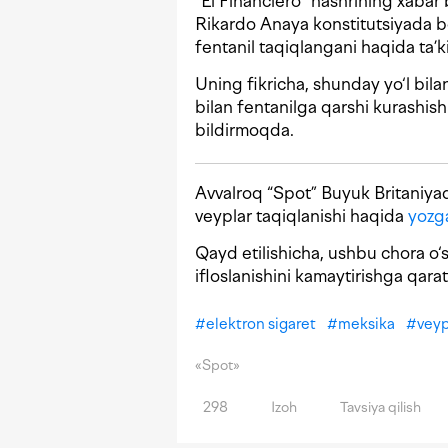
“El Financiero” nashrining xabar b
Rikardo Anaya konstitutsiyada 
fentanil taqiqlangani haqida ta’k
Uning fikricha, shunday yo‘l bil
bilan fentanilga qarshi kurashish
bildirmoqda.
Avvalroq “Spot” Buyuk Britaniyad
veyplar taqiqlanishi haqida
yozg
Qayd etilishicha, ushbu chora o‘s
ifloslanishini kamaytirishga qarat
#
elektron sigaret
#
meksika
#
vey
«Spot»
298
Izoh
Tavsiya qilish