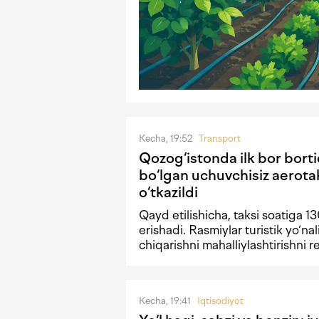
Kecha, 19:52
Transport
Qozog‘istonda ilk bor borti
bo‘lgan uchuvchisiz aerota
o‘tkazildi
Qayd etilishicha, taksi soatiga 1
erishadi. Rasmiylar turistik yo‘nal
chiqarishni mahalliylashtirishni 
Kecha, 19:41
Iqtisodiyot