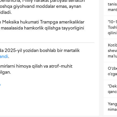
erishicha, Milliy harakat partiyasi senatori
tani
boshqa giyohvand moddalar emas, aynan
mant
idladi.
an Meksika hukumati Trampga amerikaliklar
“10−1
Tosh
 masalasida hamkorlik qilishga tayyorligini
qilin
Kotib
a 2025-yil yozidan boshlab bir martalik
shev
andi
.
ma’lu
mirlarni himoya qilish va atrof-muhit
O‘zb
ilgan.
o‘zga
p
“Dekr
qanc
Yangi
nima 