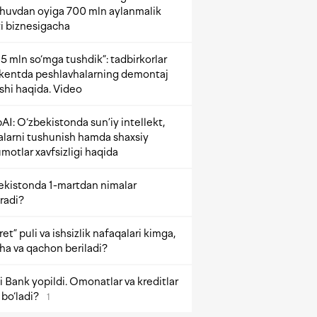
shuvdan oyiga 700 mln aylanmalik
i biznesigacha
5 mln so‘mga tushdik”: tadbirkorlar
kentda peshlavhalarning demontaj
ishi haqida. Video
AI: O‘zbekistonda sun’iy intellekt,
alarni tushunish hamda shaxsiy
motlar xavfsizligi haqida
ekistonda 1-martdan nimalar
radi?
et” puli va ishsizlik nafaqalari kimga,
ha va qachon beriladi?
 Bank yopildi. Omonatlar va kreditlar
bo‘ladi?
1