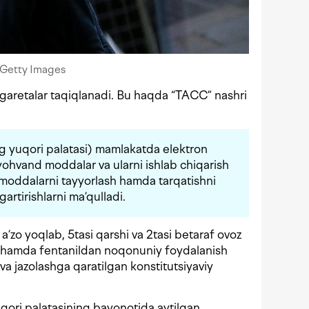
 Getty Images
igaretalar taqiqlanadi. Bu haqda “TACC” nashri
g yuqori palatasi) mamlakatda elektron
giyohvand moddalar va ularni ishlab chiqarish
 moddalarni tayyorlash hamda tarqatishni
gartirishlarni ma’qulladi.
’zo yoqlab, 5tasi qarshi va 2tasi betaraf ovoz
ri hamda fentanildan noqonuniy foydalanish
 va jazolashga qaratilgan konstitutsiyaviy
ori palatasining bayonotida aytilgan.