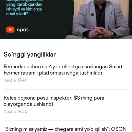
So‘nggi yangiliklar
Fermerlar uchun sun‘iy intellektga asoslangan Smart
Fermer raqamli platformasi ishga tushiriladi
Kecha, 19:41
Keles bojxona posti inspektori $3 ming pora
olayotganda ushlandi
Kecha, 19:30
“Bizning missiyamiz — chegaralarni yo‘q qilish”: OSON