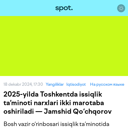
18 dekabr 2024, 17:30
Yangiliklar
Iqtisodiyot
На русском языке
2025-yilda Toshkentda issiqlik
ta’minoti narxlari ikki marotaba
oshiriladi — Jamshid Qo‘chqorov
Bosh vazir o‘rinbosari issiqlik ta’minotida