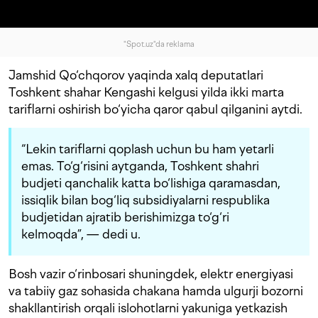
"Spot.uz"da reklama
Jamshid Qo‘chqorov yaqinda xalq deputatlari
Toshkent shahar Kengashi kelgusi yilda ikki marta
tariflarni oshirish bo‘yicha qaror qabul qilganini aytdi.
“Lekin tariflarni qoplash uchun bu ham yetarli
emas. To‘g‘risini aytganda, Toshkent shahri
budjeti qanchalik katta bo‘lishiga qaramasdan,
issiqlik bilan bog‘liq subsidiyalarni respublika
budjetidan ajratib berishimizga to‘g‘ri
kelmoqda”, — dedi u.
Bosh vazir o‘rinbosari shuningdek, elektr energiyasi
va tabiiy gaz sohasida chakana hamda ulgurji bozorni
shakllantirish orqali islohotlarni yakuniga yetkazish