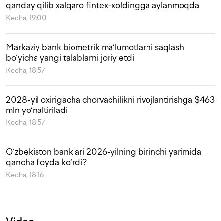
qanday qilib xalqaro fintex-xoldingga aylanmoqda
Kecha, 19:00
Markaziy bank biometrik ma‘lumotlarni saqlash
bo‘yicha yangi talablarni joriy etdi
Kecha, 18:57
2028-yil oxirigacha chorvachilikni rivojlantirishga $463
mln yo‘naltiriladi
Kecha, 18:57
O‘zbekiston banklari 2026-yilning birinchi yarimida
qancha foyda ko‘rdi?
Kecha, 18:16