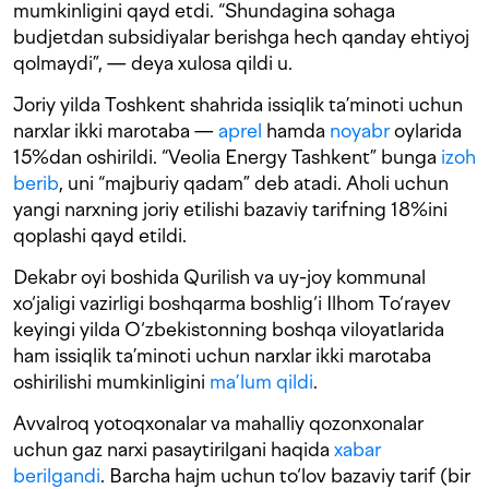
mumkinligini qayd etdi. “Shundagina sohaga
budjetdan subsidiyalar berishga hech qanday ehtiyoj
qolmaydi”, — deya xulosa qildi u.
Joriy yilda Toshkent shahrida issiqlik ta’minoti uchun
narxlar ikki marotaba —
aprel
hamda
noyabr
oylarida
15%dan oshirildi. “Veolia Energy Tashkent” bunga
izoh
berib
, uni “majburiy qadam” deb atadi. Aholi uchun
yangi narxning joriy etilishi bazaviy tarifning 18%ini
qoplashi qayd etildi.
Dekabr oyi boshida Qurilish va uy-joy kommunal
xo‘jaligi vazirligi boshqarma boshlig‘i Ilhom To‘rayev
keyingi yilda O‘zbekistonning boshqa viloyatlarida
ham issiqlik ta’minoti uchun narxlar ikki marotaba
oshirilishi mumkinligini
ma’lum qildi
.
Avvalroq yotoqxonalar va mahalliy qozonxonalar
uchun gaz narxi pasaytirilgani haqida
xabar
berilgandi
. Barcha hajm uchun to‘lov bazaviy tarif (bir