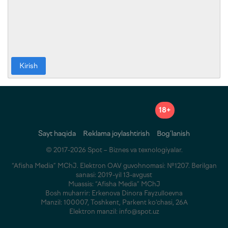
Kirish
18+
Sayt haqida
Reklama joylashtirish
Bog‘lanish
© 2017-2026 Spot – Biznes va texnologiyalar.
“Afisha Media” MChJ. Elektron OAV guvohnomasi: №1207. Berilgan
sanasi: 2019-yil 13-avgust
Muassis: “Afisha Media” MChJ
Bosh muharrir: Erkenova Dinora Fayzulloevna
Manzil: 100007, Toshkent, Parkent ko‘chasi, 26A
Elektron manzil: info@spot.uz