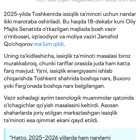
Foto: Meike Engels / imagebroker.com / Global Look Press
2025-yilda Toshkentda issiqlik ta’minoti uchun narxlar
ikki marotaba oshiriladi. Bu haqda 18-dekabr kuni Oliy
Majlis Senatida o‘tkazilgan majlisda bosh vazir
o‘rinbosari, iqtisodiyot va moliya vaziri Jamshid
Qo‘chqorov
ma’lum qildi
.
Uning ta’kidlashicha, issiqlik ta’minoti masalasi biroz
murakkabroq, chunki tariflar orasida juda ham katta
farq mavjud. Ya’ni, issiqlik energiyasini ishlab
chiqarishda Toshkent shahrida boshqa narx, Buxoro
yoki Farg‘onada boshqa narx belgilangan.
Vazir sohadagi ayrim texnologik muammolar qatorida
o‘lchagichlar qo‘yish masalasini keltirdi. Asosan
shaharlarda joriy etilgan markazlashgan issiqlik
ta’minoti esa qimmat ekani qayd etildi.
“Hatto, 2025−2026 yillarda ham narxlarni