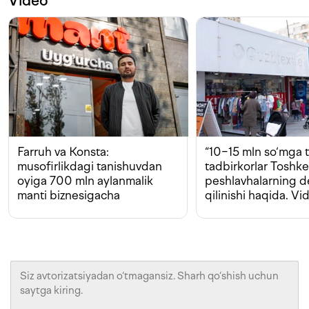
Video
Farruh va Konsta:
“10−15 mln so‘mga t
musofirlikdagi tanishuvdan
tadbirkorlar Toshk
oyiga 700 mln aylanmalik
peshlavhalarning 
manti biznesigacha
qilinishi haqida. Vi