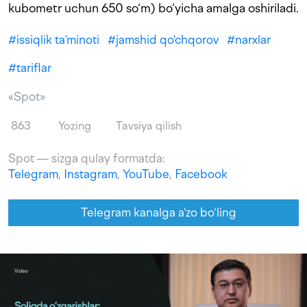
kubometr uchun 650 so‘m) bo‘yicha amalga oshiriladi.
#
issiqlik ta’minoti
#
jamshid qo'chqorov
#
narxlar
#
tariflar
«Spot»
863
Yozing
Tavsiya qilish
Spot — sizga qulay formatda:
Telegram
,
Instagram
,
YouTube
,
Facebook
Telegram kanalga a'zo bo‘ling