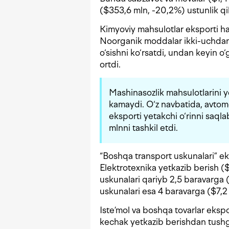
($353,6 mln, -20,2%) ustunlik qil
Kimyoviy mahsulotlar eksporti h
Noorganik moddalar ikki-uchdan
o‘sishni ko‘rsatdi, undan keyin o
ortdi.
Mashinasozlik mahsulotlarini 
kamaydi. O‘z navbatida, avtomo
eksporti yetakchi o‘rinni saql
mlnni tashkil etdi.
“Boshqa transport uskunalari” e
Elektrotexnika yetkazib berish (
uskunalari qariyb 2,5 baravarga (
uskunalari esa 4 baravarga ($7,2
Iste’mol va boshqa tovarlar eksp
kechak yetkazib berishdan tushg