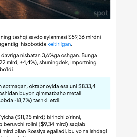
onning tashqi savdo aylanmasi $59,36 mlrdni
 agentligi hisobotida
keltirilgan
.
os davriga nisbatan 3,6%ga oshgan. Bunga
24,22 mlrd, +4,4%), shuningdek, importning
bo‘ldi.
n sotmagan, oktabr oyida esa uni $833,4
l boshidan buyon qimmatbaho metall
sobda -18,7%) tashkil etdi.
icha ($11,25 mlrd) birinchi o‘rinni,
b beruvchi rolini ($9,34 mlrd) saqlab
 mlrd bilan Rossiya egalladi, bu yo‘nalishdagi