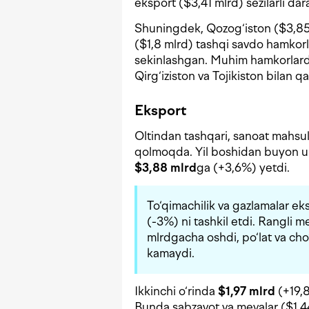
eksport ($3,41 mlrd) sezilarli dar
Shuningdek, Qozog‘iston ($3,85 
($1,8 mlrd) tashqi savdo hamkorla
sekinlashgan. Muhim hamkorlardan
Qirg‘iziston va Tojikiston bilan qa
Eksport
Oltindan tashqari, sanoat mahsulo
qolmoqda. Yil boshidan buyon u
$3,88 mlrd
ga (+3,6%) yetdi.
To‘qimachilik va gazlamalar e
(-3%) ni tashkil etdi. Rangli 
mlrdgacha oshdi, po‘lat va ch
kamaydi.
Ikkinchi o‘rinda
$1,97 mlrd
(+19,8
Bunda sabzavot va mevalar ($1,4