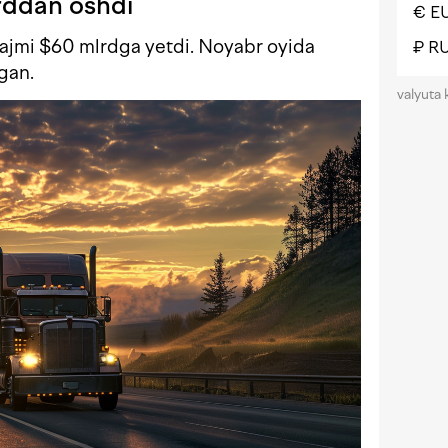
lrddan oshdi
€ E
ajmi $60 mlrdga yetdi. Noyabr oyida
₽ R
gan.
valyuta 