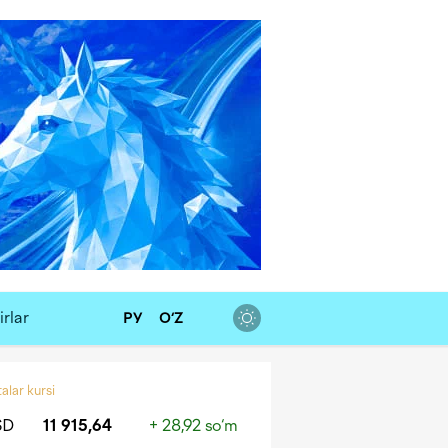
rlar
РУ
O‘Z
alar kursi
SD
11 915,64
+ 28,92 so‘m