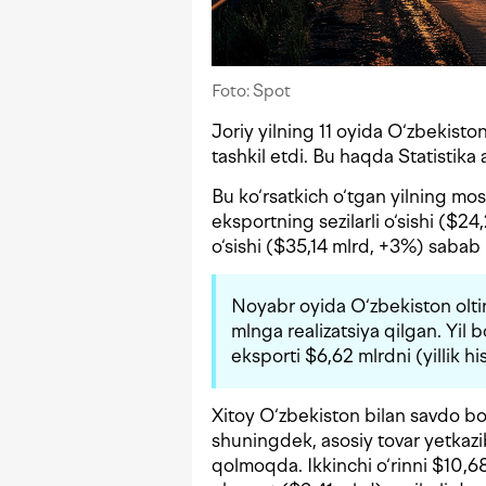
Foto: Spot
Joriy yilning 11 oyida O‘zbekist
tashkil etdi. Bu haqda Statistika
Bu ko‘rsatkich o‘tgan yilning m
eksportning sezilarli o‘sishi ($
o‘sishi ($35,14 mlrd, +3%) sabab 
Noyabr oyida O‘zbekiston olti
mlnga realizatsiya qilgan. Yi
eksporti $6,62 mlrdni (yillik hi
Xitoy O‘zbekiston bilan savdo bo‘y
shuningdek, asosiy tovar yetkazi
qolmoqda. Ikkinchi o‘rinni $10,68