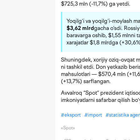
$725,3 mln (-11,7%) ga yetdi.
Yoqilg‘i va yoqilg‘i-moylash m
$3,62 mlrd
gacha o‘sdi. Rossi
baravarga oshib, $1,55 mlnni t
xarajatlar $1,8 mlrdga (+30,6%
Shuningdek, xorijiy oziq-ovqat m
ni tashkil etdi. Don yetkazib be
mahsulotlari — $570,4 mln (+11,
(+13,7%) sarflangan.
Avvalroq “Spot” prezident iqtisodi
imkoniyatlarni safarbar qilish b
#
eksport
#
import
#
statistika agen
«Spot»