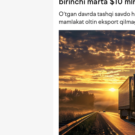
birinchi marta $10 m
O‘tgan davrda tashqi savdo h
mamlakat oltin eksport qilma