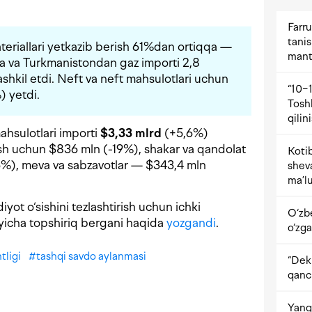
Farru
tani
ateriallari yetkazib berish 61%dan ortiqqa —
mant
ya va Turkmanistondan gaz importi 2,8
ashkil etdi. Neft va neft mahsulotlari uchun
“10−1
) yetdi.
Tosh
qilin
ahsulotlari importi
$3,33 mlrd
(+5,6%)
rish uchun $836 mln (-19%), shakar va qandolat
Kotib
6%), meva va sabzavotlar — $343,4 mln
shev
ma’lu
yot o‘sishini tezlashtirish uchun ichki
O‘zb
o‘yicha topshiriq bergani haqida
yozgandi
.
o‘zga
tligi
#
tashqi savdo aylanmasi
“Dekr
qanc
Yangi