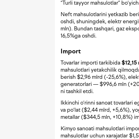
“Turli tayyor mahsulotlar” bo‘yic
Neft mahsulotlarini yetkazib ber
oshdi, shuningdek, elektr energiy
mln). Bundan tashqari, gaz ekspo
16,5%ga oshdi.
Import
Tovarlar importi tarkibida
$12,15
mahsulotlari yetakchilik qilmoqd
berish $2,96 mlrd (-25,6%), elek
generatorlari — $996,6 mln (+20
ni tashkil etdi.
Ikkinchi o‘rinni sanoat tovarlari 
va po‘lat ($2,44 mlrd, +5,6%), yo
metallar ($344,5 mln, +10,8%) im
Kimyo sanoati mahsulotlari imp
mahsulotlar uchun xarajatlar $1,