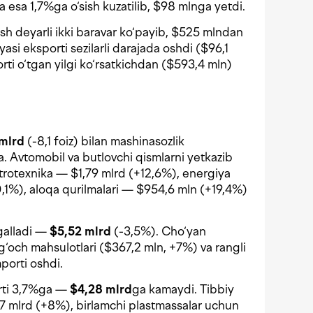
ha esa 1,7%ga o‘sish kuzatilib, $98 mlnga yetdi.
ish deyarli ikki baravar ko‘payib, $525 mlndan
asi eksporti sezilarli darajada oshdi ($96,1
rti o‘tgan yilgi ko‘rsatkichdan ($593,4 mln)
 mlrd
(-8,1 foiz) bilan mashinasozlik
a. Avtomobil va butlovchi qismlarni yetkazib
trotexnika — $1,79 mlrd (+12,6%), energiya
,1%), aloqa qurilmalari — $954,6 mln (+19,4%)
egalladi —
$5,52 mlrd
(-3,5%). Cho‘yan
g‘och mahsulotlari ($367,2 mln, +7%) va rangli
porti oshdi.
orti 3,7%ga —
$4,28 mlrd
ga kamaydi. Tibbiy
57 mlrd (+8%), birlamchi plastmassalar uchun