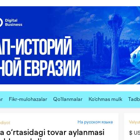
ar
Fikr-mulohazalar
Qo‘llanmalar
Ko‘chmas mulk
Tadbi
На русском языке
Valyut
odiyot
a o‘rtasidagi tovar aylanmasi
$ U