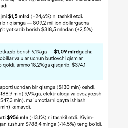
adi.
ajmi
$1,5 mlrd
(+24,6%) ni tashkil etdi.
 bir qismga — 809,2 million dollargacha
‘g‘it yetkazib berish $318,5 mlndan (+2,5%)
yetkazib berish 9,1%ga —
$1,09 mlrd
gacha
billar va ular uchun butlovchi qismlar
ab qoldi, ammo 18,2%ga qisqarib, $374,1
ksporti uchdan bir qismga ($130 mln) oshdi.
$188,9 mln) 9,9%ga, elektr aloqa va ovoz yozish
$47,3 mln), ma’lumotlarni qayta ishlash
 mln) kamaydi.
orti
$956 mln
(-13,1%) ni tashkil etdi. Kiyim-
an tushum $788,4 mlnga (-14,5%) teng bo‘ldi.