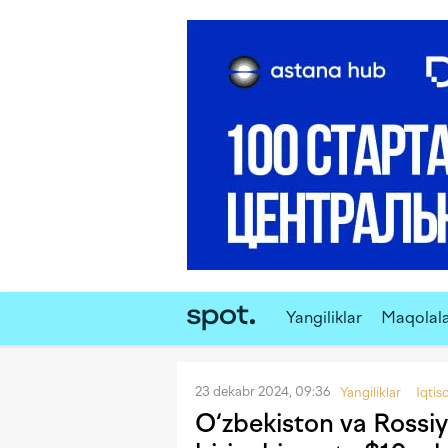
Yangiliklar
Maqolal
23 dekabr 2024, 09:36
Yangiliklar
Iqtis
O‘zbekiston va Rossiy