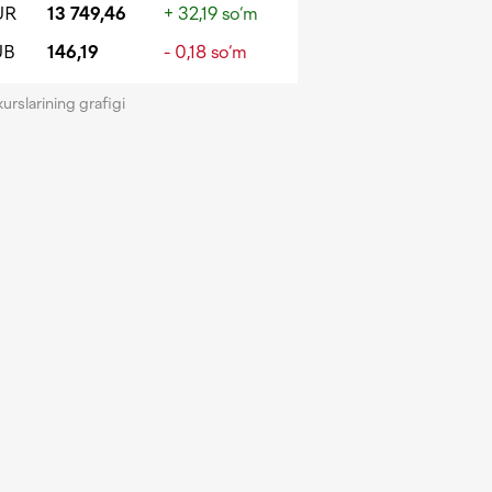
UR
13 749,46
+ 32,19 so‘m
UB
146,19
- 0,18 so‘m
kurslarining grafigi