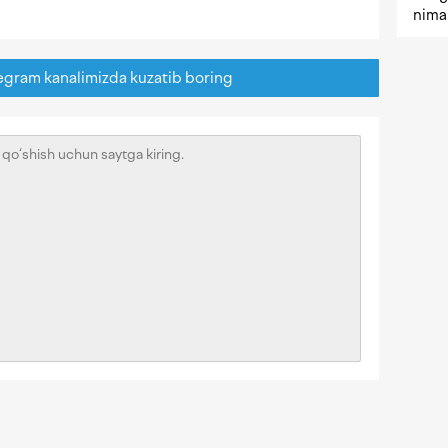
nima 
egram kanalimizda kuzatib boring