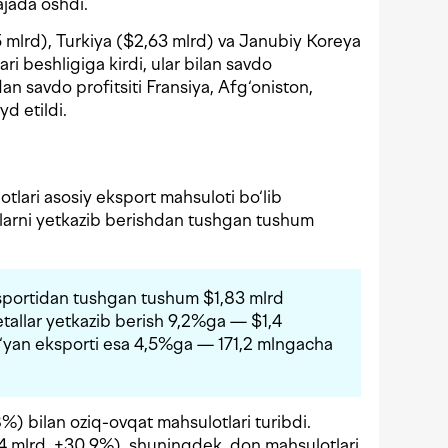
ajada oshdi.
mlrd), Turkiya ($2,63 mlrd) va Janubiy Koreya
ri beshligiga kirdi, ular bilan savdo
 savdo profitsiti Fransiya, Afg‘oniston,
yd etildi.
tlari asosiy eksport mahsuloti bo‘lib
larni yetkazib berishdan tushgan tushum
ksportidan tushgan tushum $1,83 mlrd
metallar yetkazib berish 9,2%ga — $1,4
o‘yan eksporti esa 4,5%ga — 171,2 mlngacha
%) bilan oziq-ovqat mahsulotlari turibdi.
4 mlrd, +30,9%), shuningdek, don mahsulotlari