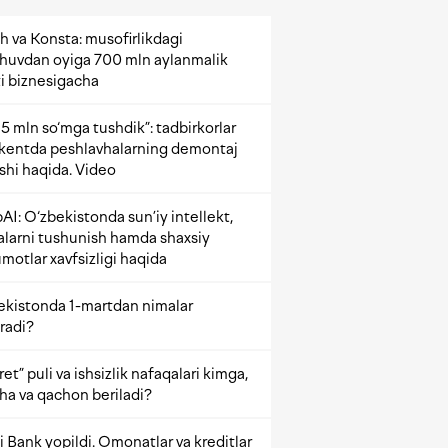
h va Konsta: musofirlikdagi
shuvdan oyiga 700 mln aylanmalik
i biznesigacha
5 mln so‘mga tushdik”: tadbirkorlar
kentda peshlavhalarning demontaj
ishi haqida. Video
AI: O‘zbekistonda sun’iy intellekt,
alarni tushunish hamda shaxsiy
motlar xavfsizligi haqida
ekistonda 1-martdan nimalar
radi?
et” puli va ishsizlik nafaqalari kimga,
ha va qachon beriladi?
 Bank yopildi. Omonatlar va kreditlar