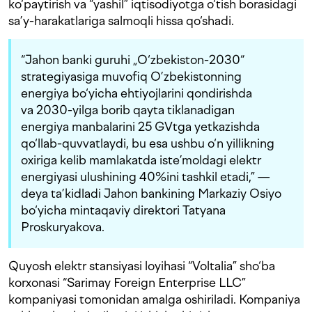
ko‘paytirish va “yashil” iqtisodiyotga o‘tish borasidagi
sa’y-harakatlariga salmoqli hissa qo‘shadi.
“Jahon banki guruhi „O‘zbekiston-2030“
strategiyasiga muvofiq O’zbekistonning
energiya bo‘yicha ehtiyojlarini qondirishda
va 2030-yilga borib qayta tiklanadigan
energiya manbalarini 25 GVtga yetkazishda
qo‘llab-quvvatlaydi, bu esa ushbu o‘n yillikning
oxiriga kelib mamlakatda iste’moldagi elektr
energiyasi ulushining 40%ini tashkil etadi,” —
deya ta’kidladi Jahon bankining Markaziy Osiyo
bo‘yicha mintaqaviy direktori Tatyana
Proskuryakova.
Quyosh elektr stansiyasi loyihasi “Voltalia” sho‘ba
korxonasi “Sarimay Foreign Enterprise LLC”
kompaniyasi tomonidan amalga oshiriladi. Kompaniya