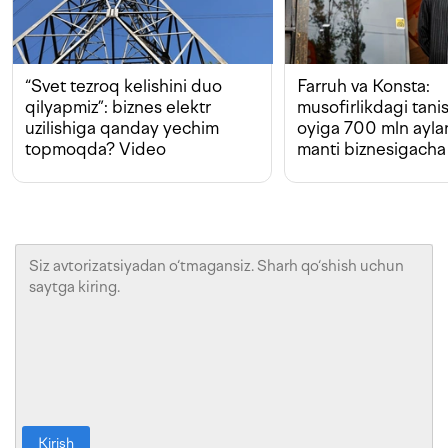
“Svet tezroq kelishini duo
Farruh va Konsta:
qilyapmiz”: biznes elektr
musofirlikdagi tan
uzilishiga qanday yechim
oyiga 700 mln ayla
topmoqda? Video
manti biznesigacha
Kirish