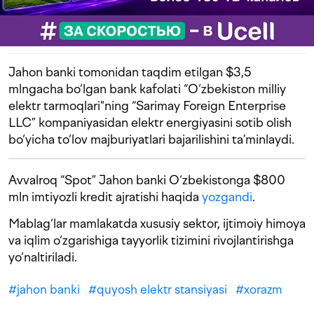
Jahon banki tomonidan taqdim etilgan $3,5
mlngacha bo‘lgan bank kafolati “O‘zbekiston milliy
elektr tarmoqlari"ning “Sarimay Foreign Enterprise
LLC” kompaniyasidan elektr energiyasini sotib olish
bo‘yicha to‘lov majburiyatlari bajarilishini ta’minlaydi.
Avvalroq “Spot” Jahon banki O‘zbekistonga $800
mln imtiyozli kredit ajratishi haqida
yozgandi
.
Mablag‘lar mamlakatda xususiy sektor, ijtimoiy himoya
va iqlim o‘zgarishiga tayyorlik tizimini rivojlantirishga
yo‘naltiriladi.
#
jahon banki
#
quyosh elektr stansiyasi
#
xorazm