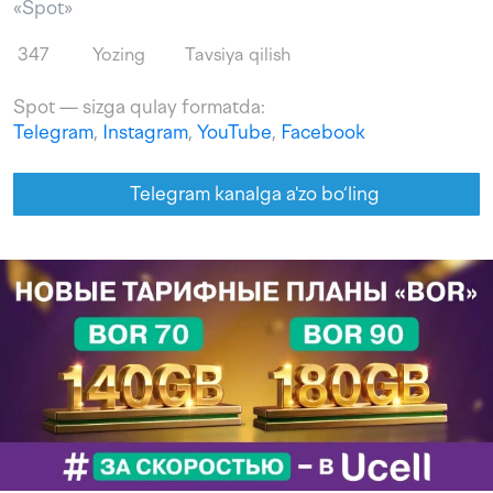
«Spot»
347
Yozing
Tavsiya qilish
Spot — sizga qulay formatda:
Telegram
,
Instagram
,
YouTube
,
Facebook
Telegram kanalga a'zo bo‘ling