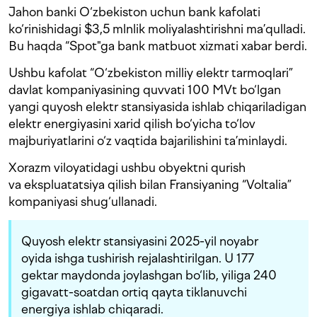
Jahon banki O‘zbekiston uchun bank kafolati
ko‘rinishidagi $3,5 mlnlik moliyalashtirishni ma’qulladi.
Bu haqda “Spot"ga bank matbuot xizmati xabar berdi.
Ushbu kafolat “O‘zbekiston milliy elektr tarmoqlari”
davlat kompaniyasining quvvati 100 MVt bo‘lgan
yangi quyosh elektr stansiyasida ishlab chiqariladigan
elektr energiyasini xarid qilish bo‘yicha to‘lov
majburiyatlarini o‘z vaqtida bajarilishini ta’minlaydi.
Xorazm viloyatidagi ushbu obyektni qurish
va ekspluatatsiya qilish bilan Fransiyaning “Voltalia”
kompaniyasi shug‘ullanadi.
Quyosh elektr stansiyasini 2025-yil noyabr
oyida ishga tushirish rejalashtirilgan. U 177
gektar maydonda joylashgan bo‘lib, yiliga 240
gigavatt-soatdan ortiq qayta tiklanuvchi
energiya ishlab chiqaradi.