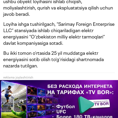
ushbu obyekt loyihasini ishlab chiqish,
moliyalashtirish, qurish va ekspluatatsiya qilish uchun
javob beradi.
Loyiha ishga tushirilgach, “Sarimay Foreign Enterprise
LLC” stansiyada ishlab chiqariladigan elektr
energiyasini “O‘zbekiston milliy elektr tarmoqlari”
davlat kompaniyasiga sotadi.
Bu ikki tomon o‘rtasida 25 yil muddatga elektr
energiyasini sotib olish to‘g‘risidagi shartnomada
nazarda tutilgan.
reklama joylashtirish