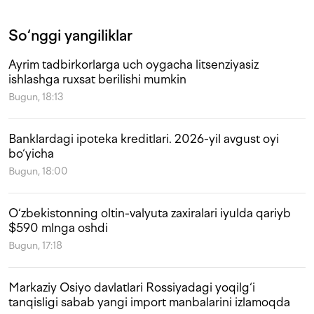
So‘nggi yangiliklar
Ayrim tadbirkorlarga uch oygacha litsenziyasiz
ishlashga ruxsat berilishi mumkin
Bugun, 18:13
Banklardagi ipoteka kreditlari. 2026-yil avgust oyi
bo‘yicha
Bugun, 18:00
O‘zbekistonning oltin-valyuta zaxiralari iyulda qariyb
$590 mlnga oshdi
Bugun, 17:18
Markaziy Osiyo davlatlari Rossiyadagi yoqilg‘i
tanqisligi sabab yangi import manbalarini izlamoqda