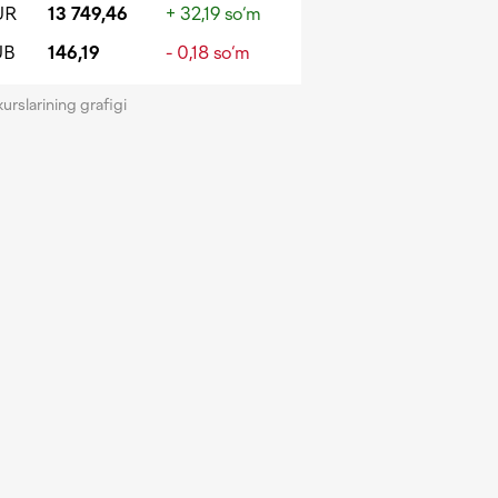
UR
13 749,46
+ 32,19 so‘m
UB
146,19
- 0,18 so‘m
kurslarining grafigi