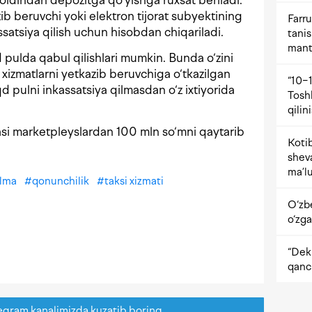
oldindan depozitga qo‘yishga ruxsat beriladi.
zib beruvchi yoki elektron tijorat subyektining
Farru
satsiya qilish uchun hisobdan chiqariladi.
tani
mant
 pulda qabul qilishlari mumkin. Bunda o‘zini
a xizmatlarni yetkazib beruvchiga o‘tkazilgan
“10−1
pulni inkassatsiya qilmasdan o‘z ixtiyorida
Tosh
qilin
si marketpleyslardan 100 mln so‘mni qaytarib
Kotib
shev
ma’lu
ilma
#
qonunchilik
#
taksi xizmati
O‘zb
o‘zga
“Dekr
qanc
egram kanalimizda kuzatib boring