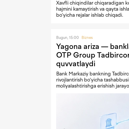
Xavfli chiqindilar chiqaradigan k
hajmini kamaytirish va qayta ishl
bo‘yicha rejalar ishlab chiqadi.
Bugun, 15:00
Biznes
Yagona ariza — bankla
OTP Group Tadbircore
quvvatlaydi
Bank Markaziy bankning Tadbirco
rivojlantirish bo‘yicha tashabbus
moliyalashtirishga erishish jaray