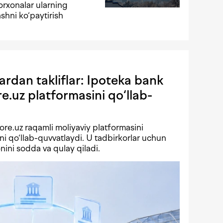
orxonalar ularning
ashni ko‘paytirish
rdan takliflar: Ipoteka bank
.uz platformasini qo‘llab-
re.uz raqamli moliyaviy platformasini
ini qo‘llab-quvvatlaydi. U tadbirkorlar uchun
onini sodda va qulay qiladi.