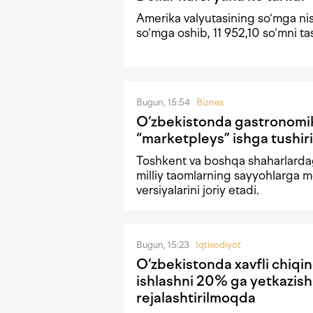
Amerika valyutasining so‘mga ni
so‘mga oshib, 11 952,10 so‘mni tas
Bugun, 15:54
Biznes
O‘zbekistonda gastronomi
“marketpleys” ishga tushiri
Toshkent va boshqa shaharlardag
milliy taomlarning sayyohlarga m
versiyalarini joriy etadi.
Bugun, 15:23
Iqtisodiyot
O‘zbekistonda xavfli chiqin
ishlashni 20% ga yetkazish
rejalashtirilmoqda