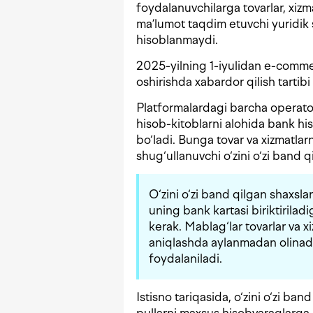
foydalanuvchilarga tovarlar, xizm
ma’lumot taqdim etuvchi yuridik s
hisoblanmaydi.
2025-yilning 1-iyulidan e-comme
oshirishda xabardor qilish tartibi 
Platformalardagi barcha operatorl
hisob-kitoblarni alohida bank his
bo‘ladi. Bunga tovar va xizmatlarn
shug‘ullanuvchi o‘zini o‘zi band q
O‘zini o‘zi band qilgan shaxsl
uning bank kartasi biriktirilad
kerak. Mablag‘lar tovarlar va 
aniqlashda aylanmadan olinadi
foydalaniladi.
Istisno tariqasida, o‘zini o‘zi ba