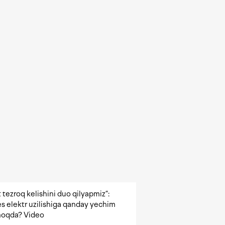
 tezroq kelishini duo qilyapmiz”:
s elektr uzilishiga qanday yechim
oqda? Video