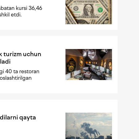
sbatan kursi 36,46
hkil etdi.
k turizm uchun
ladi
i 40 ta restoran
oslashtirilgan
dilarni qayta