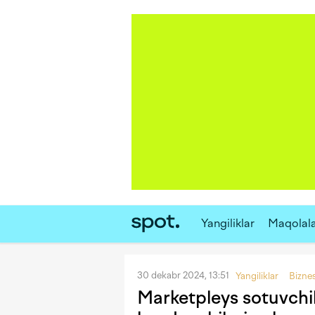
Yangiliklar
Maqolal
30 dekabr 2024, 13:51
Yangiliklar
Bizne
Marketpleys sotuvchila