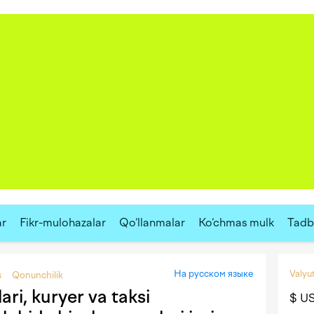
ar
Fikr-mulohazalar
Qo‘llanmalar
Ko‘chmas mulk
Tadbi
На русском языке
Valyut
s
Qonunchilik
ri, kuryer va taksi
$ U