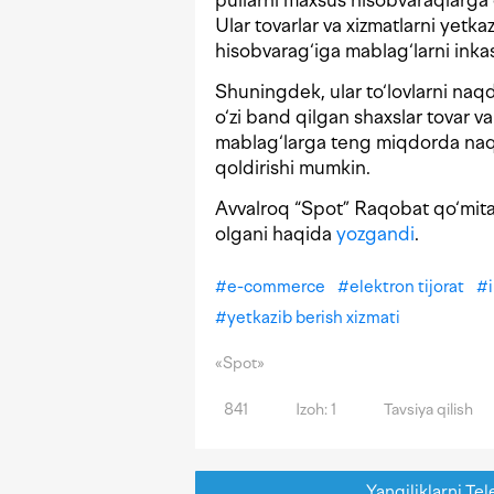
pullarni maxsus hisobvaraqlarga 
Ular tovarlar va xizmatlarni yetka
hisobvarag‘iga mablag‘larni inkas
Shuningdek, ular to‘lovlarni naqd
o‘zi band qilgan shaxslar tovar v
mablag‘larga teng miqdorda naqd 
qoldirishi mumkin.
Avvalroq “Spot” Raqobat qo‘mita
olgani haqida
yozgandi
.
#
e-commerce
#
elektron tijorat
#
#
yetkazib berish xizmati
«Spot»
841
Izoh: 1
Tavsiya qilish
Yangiliklarni Tel