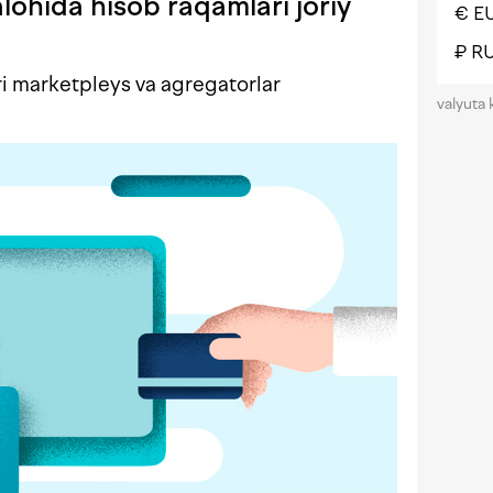
lohida hisob raqamlari joriy
€ E
₽ R
ri marketpleys va agregatorlar
valyuta 