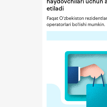
haydovchilari uchun a
etiladi
Faqat O‘zbekiston rezidentla
operatorlari bo‘lishi mumkin.