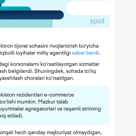
on tijorat sohasini rivojlantirish bo‘yicha
qbolli loyihalar milliy agentligi
xabar berdi
.
agi korxonalarni ko‘rsatilayotgan xizmatlar
flash belgilandi. Shuningdek, sohada to‘liq
yaxshilash choralari ko‘rsatilgan.
ekiston rezidentlari e-commerce
 bo‘lishi mumkin. Mazkur talab
yurtmalar agregatorlari va raqamli striming
iq etiladi.
r orqali hech qanday majburiyat olmaydigan,