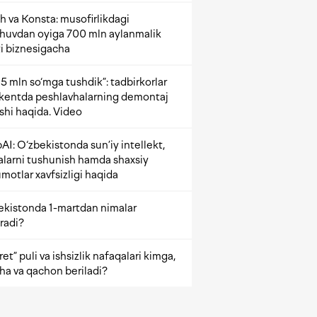
h va Konsta: musofirlikdagi
shuvdan oyiga 700 mln aylanmalik
i biznesigacha
5 mln so‘mga tushdik”: tadbirkorlar
kentda peshlavhalarning demontaj
ishi haqida. Video
AI: O‘zbekistonda sun’iy intellekt,
alarni tushunish hamda shaxsiy
motlar xavfsizligi haqida
ekistonda 1-martdan nimalar
radi?
et” puli va ishsizlik nafaqalari kimga,
ha va qachon beriladi?