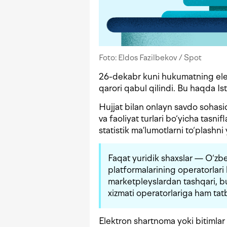
Foto: Eldos Fazilbekov / Spot
26-dekabr kuni hukumatning elektr
qarori qabul qilindi. Bu haqda Isti
Hujjat bilan onlayn savdo sohasid
va faoliyat turlari bo‘yicha tasni
statistik ma’lumotlarni to‘plashni 
Faqat yuridik shaxslar — O‘zb
platformalarining operatorlari
marketpleyslardan tashqari, bu
xizmati operatorlariga ham tatb
Elektron shartnoma yoki bitimla