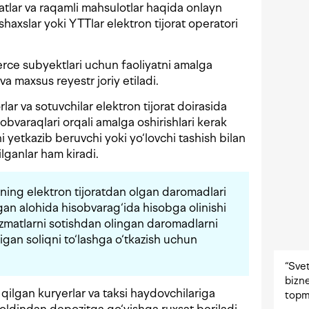
atlar va raqamli mahsulotlar haqida onlayn
haxslar yoki YTTlar elektron tijorat operatori
rce subyektlari uchun faoliyatni amalga
va maxsus reyestr joriy etiladi.
ar va sotuvchilar elektron tijorat doirasida
obvaraqlari orqali amalga oshirishlari kerak
i yetkazib beruvchi yoki yo‘lovchi tashish bilan
ilganlar ham kiradi.
arning elektron tijoratdan olgan daromadlari
igan alohida hisobvarag‘ida hisobga olinishi
xizmatlarni sotishdan olingan daromadlarni
gan soliqni to‘lashga o‘tkazish uchun
“Svet
bizne
nd qilgan kuryerlar va taksi haydovchilariga
topm