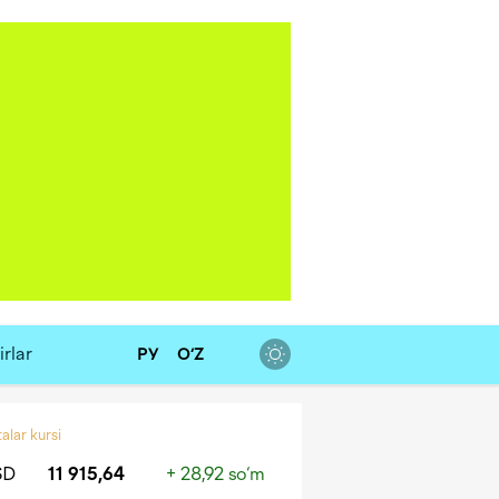
rlar
РУ
O‘Z
alar kursi
SD
11 915,64
+ 28,92 so‘m