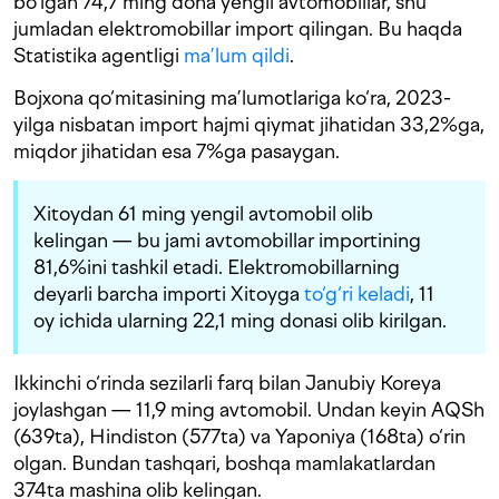
bo‘lgan 74,7 ming dona yengil avtomobillar, shu
jumladan elektromobillar import qilingan. Bu haqda
Statistika agentligi
ma’lum qildi
.
Bojxona qo‘mitasining ma’lumotlariga ko‘ra, 2023-
yilga nisbatan import hajmi qiymat jihatidan 33,2%ga,
miqdor jihatidan esa 7%ga pasaygan.
Xitoydan 61 ming yengil avtomobil olib
kelingan — bu jami avtomobillar importining
81,6%ini tashkil etadi. Elektromobillarning
deyarli barcha importi Xitoyga
to‘g‘ri keladi
, 11
oy ichida ularning 22,1 ming donasi olib kirilgan.
Ikkinchi o‘rinda sezilarli farq bilan Janubiy Koreya
joylashgan — 11,9 ming avtomobil. Undan keyin AQSh
(639ta), Hindiston (577ta) va Yaponiya (168ta) o‘rin
olgan. Bundan tashqari, boshqa mamlakatlardan
374ta mashina olib kelingan.