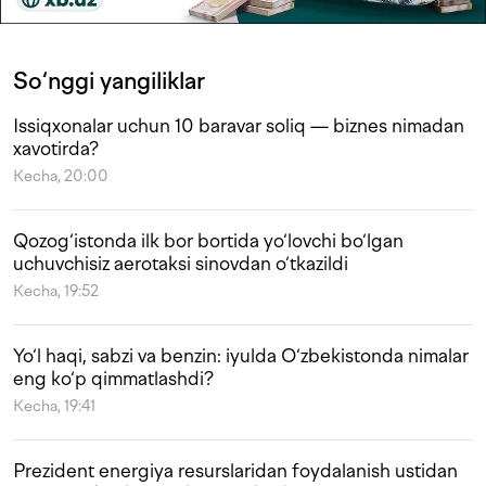
So‘nggi yangiliklar
Issiqxonalar uchun 10 baravar soliq — biznes nimadan
xavotirda?
Kecha, 20:00
Qozog‘istonda ilk bor bortida yo‘lovchi bo‘lgan
uchuvchisiz aerotaksi sinovdan o‘tkazildi
Kecha, 19:52
Yo‘l haqi, sabzi va benzin: iyulda O‘zbekistonda nimalar
eng ko‘p qimmatlashdi?
Kecha, 19:41
Prezident energiya resurslaridan foydalanish ustidan