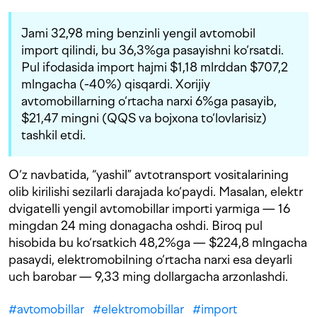
Jami 32,98 ming benzinli yengil avtomobil
import qilindi, bu 36,3%ga pasayishni ko‘rsatdi.
Pul ifodasida import hajmi $1,18 mlrddan $707,2
mlngacha (-40%) qisqardi. Xorijiy
avtomobillarning o‘rtacha narxi 6%ga pasayib,
$21,47 mingni (QQS va bojxona to‘lovlarisiz)
tashkil etdi.
O‘z navbatida, “yashil” avtotransport vositalarining
olib kirilishi sezilarli darajada ko‘paydi. Masalan, elektr
dvigatelli yengil avtomobillar importi yarmiga — 16
mingdan 24 ming donagacha oshdi. Biroq pul
hisobida bu ko‘rsatkich 48,2%ga — $224,8 mlngacha
pasaydi, elektromobilning o‘rtacha narxi esa deyarli
uch barobar — 9,33 ming dollargacha arzonlashdi.
#
avtomobillar
#
elektromobillar
#
import