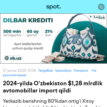
27 yanvar 2025, 13:08
Yangiliklar
Iqtisodiyot
Transport
На
русском языке
2024-yilda O‘zbekiston $1,28 mlrdlik
avtomobillar import qildi
Yetkazib berishning 80%dan ortig‘i Xitoy