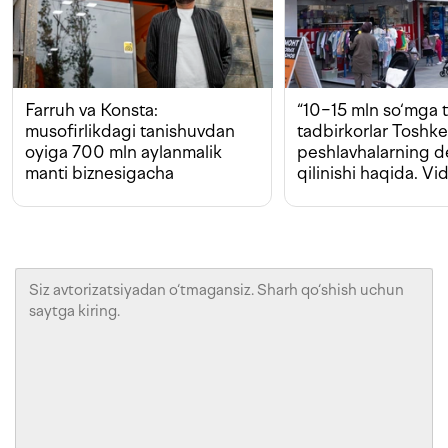
Farruh va Konsta:
“10−15 mln so‘mga t
musofirlikdagi tanishuvdan
tadbirkorlar Toshk
oyiga 700 mln aylanmalik
peshlavhalarning 
manti biznesigacha
qilinishi haqida. Vi