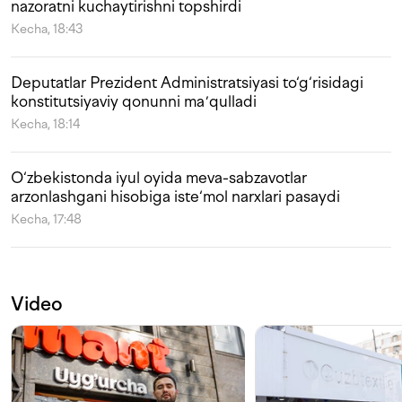
nazoratni kuchaytirishni topshirdi
Kecha, 18:43
Deputatlar Prezident Administratsiyasi to‘g‘risidagi
konstitutsiyaviy qonunni maʼqulladi
Kecha, 18:14
O‘zbekistonda iyul oyida meva-sabzavotlar
arzonlashgani hisobiga iste‘mol narxlari pasaydi
Kecha, 17:48
Video