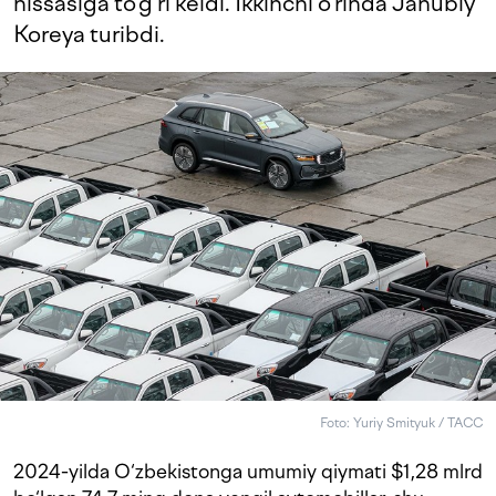
hissasiga to‘g‘ri keldi. Ikkinchi o‘rinda Janubiy
Koreya turibdi.
Foto: Yuriy Smityuk / TACC
2024-yilda O‘zbekistonga umumiy qiymati $1,28 mlrd