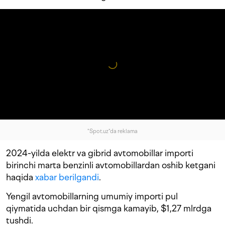
"Spot.uz"da reklama
2024-yilda elektr va gibrid avtomobillar importi
birinchi marta benzinli avtomobillardan oshib ketgani
haqida
xabar berilgandi
.
Yengil avtomobillarning umumiy importi pul
qiymatida uchdan bir qismga kamayib, $1,27 mlrdga
tushdi.