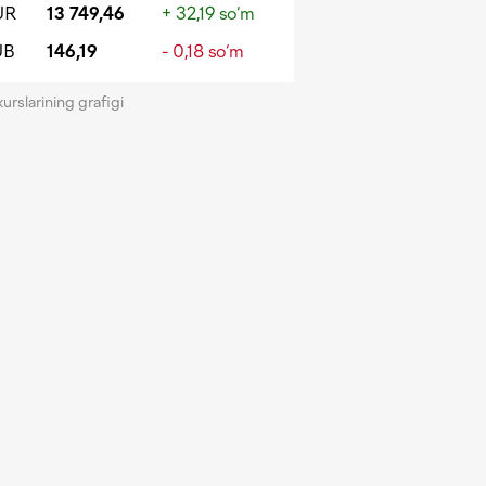
UR
13 749,46
+ 32,19 so‘m
UB
146,19
- 0,18 so‘m
kurslarining grafigi