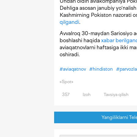
Undan oldin aviakompaniya Pokis
Dehliga asosan janubiy yo‘nalish 
Kashmirning Pokiston nazorati os
qilgandi
.
Avvalroq 30-maydan Sariosiyo ae
boshlashi haqida
xabar berilgan
aviaqatnovlarni haftasiga ikki m
oshiradi.
#
aviaqatnov
#
hindiston
#
parvozla
«Spot»
357
Izoh
Tavsiya qilish
Yangiliklarni Tel