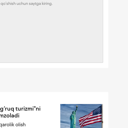
‘ruq turizmi"ni
imzoladi
arolik olish