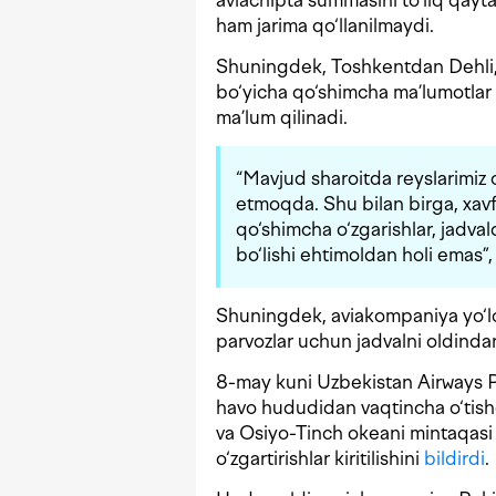
aviachipta summasini to‘liq qayta
ham jarima qo‘llanilmaydi.
Shuningdek, Toshkentdan Dehli,
bo‘yicha qo‘shimcha ma’lumotlar 
ma’lum qilinadi.
“Mavjud sharoitda reyslarimiz 
etmoqda. Shu bilan birga, xavf
qo‘shimcha o‘zgarishlar, jadva
bo‘lishi ehtimoldan holi emas”,
Shuningdek, aviakompaniya yo‘lov
parvozlar uchun jadvalni oldinda
8-may kuni Uzbekistan Airways P
havo hududidan vaqtincha o‘tish
va Osiyo-Tinch okeani mintaqasi y
o‘zgartirishlar kiritilishini
bildirdi
.