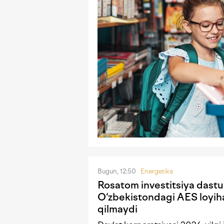
Bugun, 12:50
Energetika
Rosatom investitsiya dastu
O‘zbekistondagi AES loyiha
qilmaydi