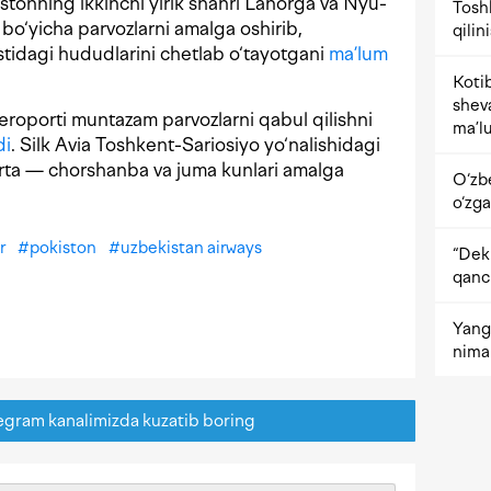
tonning ikkinchi yirik shahri Lahorga va Nyu-
Tosh
bo‘yicha parvozlarni amalga oshirib,
qilin
tidagi hududlarini chetlab o‘tayotgani
ma’lum
Kotib
shev
roporti muntazam parvozlarni qabul qilishni
ma’lu
di
. Silk Avia Toshkent-Sariosiyo yo‘nalishidagi
arta — chorshanba va juma kunlari amalga
O‘zb
o‘zga
r
#
pokiston
#
uzbekistan airways
“Dekr
qanc
Yangi
nima 
egram kanalimizda kuzatib boring