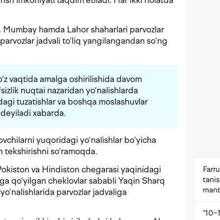
rish imkoniyati taqdim etiladi. Har ikki holatda
 Mumbay hamda Lahor shaharlari parvozlar
parvozlar jadvali to‘liq yangilangandan so‘ng
o‘z vaqtida amalga oshirilishida davom
sizlik nuqtai nazaridan yo‘nalishlarda
ldagi tuzatishlar va boshqa moslashuvlar
 deyiladi xabarda.
chilarni yuqoridagi yo‘nalishlar bo‘yicha
n tekshirishni so‘ramoqda.
okiston va Hindiston chegarasi yaqinidagi
Farru
tani
ga qo‘yilgan cheklovlar sababli Yaqin Sharq
mant
o‘nalishlarida parvozlar jadvaliga
“10−1