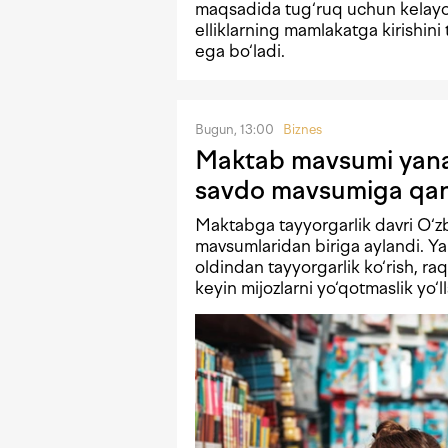
maqsadida tug‘ruq uchun kelay
elliklarning mamlakatga kirishin
ega bo‘ladi.
Bugun, 13:00
Biznes
Maktab mavsumi yana
savdo mavsumiga qand
Maktabga tayyorgarlik davri O‘z
mavsumlaridan biriga aylandi. Ya
oldindan tayyorgarlik ko‘rish, ra
keyin mijozlarni yo‘qotmaslik yo‘ll