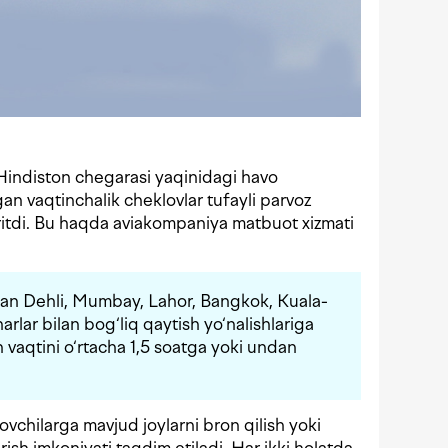
Hindiston chegarasi yaqinidagi havo
n vaqtinchalik cheklovlar tufayli parvoz
kiritdi. Bu haqda aviakompaniya matbuot xizmati
dan Dehli, Mumbay, Lahor, Bangkok, Kuala-
lar bilan bog‘liq qaytish yo‘nalishlariga
sh vaqtini o‘rtacha 1,5 soatga yoki undan
ovchilarga mavjud joylarni bron qilish yoki