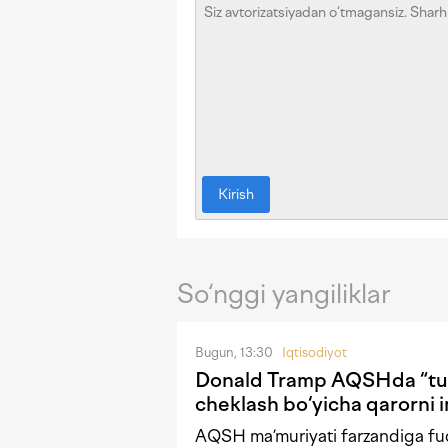
Kirish
So‘nggi yangiliklar
Bugun, 13:30
Iqtisodiyot
Donald Tramp AQSHda “tug
cheklash bo‘yicha qarorni 
AQSH ma’muriyati farzandiga fuq