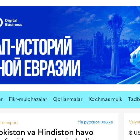
ar
Fikr-mulohazalar
Qo‘llanmalar
Ko‘chmas mulk
Tadbi
На русском языке
Valyut
Transport
okiston va Hindiston havo
$ U