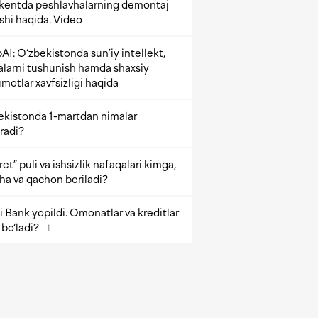
kentda peshlavhalarning demontaj
ishi haqida. Video
AI: O‘zbekistonda sun’iy intellekt,
alarni tushunish hamda shaxsiy
motlar xavfsizligi haqida
ekistonda 1-martdan nimalar
radi?
et” puli va ishsizlik nafaqalari kimga,
ha va qachon beriladi?
 Bank yopildi. Omonatlar va kreditlar
bo‘ladi?
1