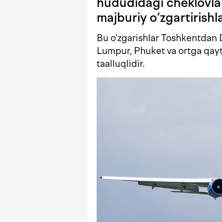
hududidagi cheklovlar
majburiy o‘zgartirishla
Bu o‘zgarishlar Toshkentdan 
Lumpur, Phuket va ortga qayti
taalluqlidir.