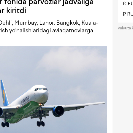
 fonida parvozlar jadvaliga
€ E
r kiritdi
₽ R
Dehli, Mumbay, Lahor, Bangkok, Kuala-
valyuta 
sh yo‘nalishlaridagi aviaqatnovlarga