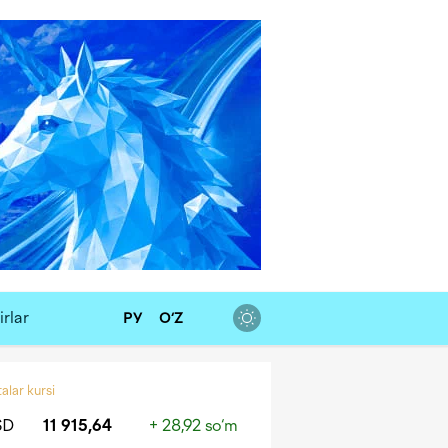
rlar
РУ
O‘Z
alar kursi
SD
11 915,64
+ 28,92 so‘m