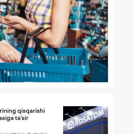
rining qisqarishi
siga ta’sir