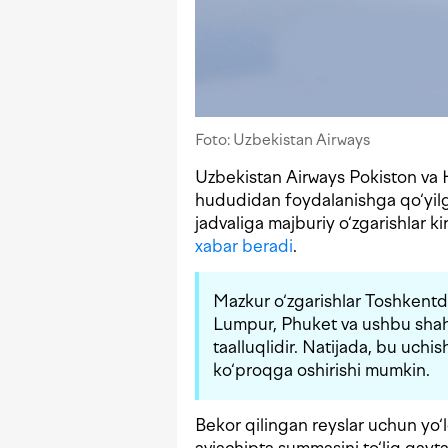
Foto: Uzbekistan Airways
Uzbekistan Airways Pokiston va 
hududidan foydalanishga qo‘yilga
jadvaliga majburiy o‘zgarishlar 
xabar beradi
.
Mazkur o‘zgarishlar Toshkent
Lumpur, Phuket va ushbu shahar
taalluqlidir. Natijada, bu uchi
ko‘proqga oshirishi mumkin.
Bekor qilingan reyslar uchun yo‘l