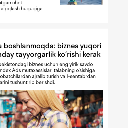
otgan chet
i taqiqlash huquqiga
 boshlanmoqda: biznes yuqori
ay tayyorgarlik ko‘rishi kerak
bekistondagi biznes uchun eng yirik savdo
ndex Ads mutaxassislari talabning o‘sishiga
qobatchilardan ajralib turish va 1-sentabrdan
arini tushuntirib berishdi.