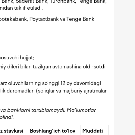
e Bank, Saderat Bank, Turonbank, Tenge Bank,
an taklif etiladi.
 Ipotekabank, Poytaxtbank va Tenge Bank
bosuvchi hujjat;
iy dileri bilan tuzilgan avtomashina oldi-sotdi
qarz oluvchilarning so‘nggi 12 oy davomidagi
lik daromadlari (soliqlar va majburiy ajratmalar
n va banklarni tartiblamaydi.
Ma’lumotlar
lindi.
iz stavkasi
Boshlang‘ich to‘lov
Muddati