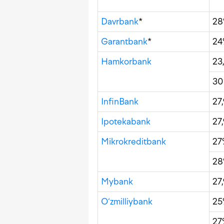
Davrbank
*
2
Garantbank
*
24
Hamkorbank
23
3
InfinBank
27
Ipotekabank
27
Mikrokreditbank
27
2
Mybank
27
O‘zmilliybank
2
27