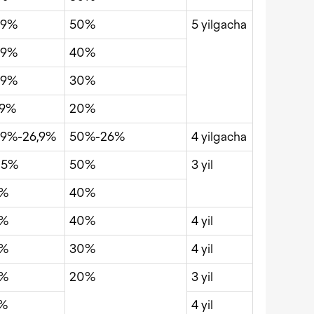
,9%
50%
5 yilgacha
,9%
40%
,9%
30%
,9%
20%
,9%-26,9%
50%-26%
4 yilgacha
,5%
50%
3 yil
3%
40%
4%
40%
4 yil
5%
30%
4 yil
6%
20%
3 yil
%
4 yil