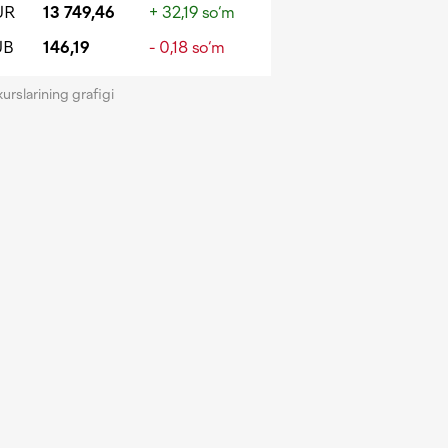
UR
13 749,46
+ 32,19 so‘m
UB
146,19
- 0,18 so‘m
kurslarining grafigi