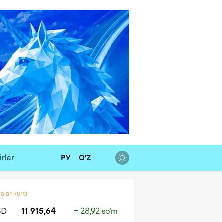
rlar
РУ
O‘Z
alar kursi
SD
11 915,64
+ 28,92 so‘m