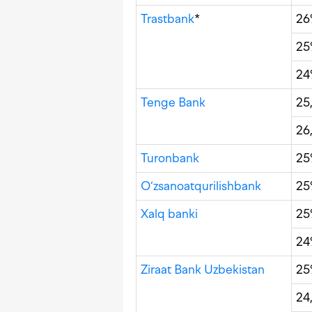
Trastbank
*
2
2
2
Tenge Bank
25
26
Turonbank
2
O‘zsanoatqurilishbank
2
Xalq banki
2
2
Ziraat Bank Uzbekistan
25
24