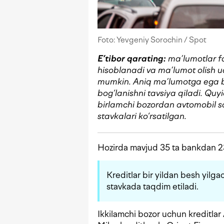
Foto: Yevgeniy Sorochin / Spot
E’tibor qarating:
ma’lumotlar f
hisoblanadi
va ma’lumot olish 
mumkin. Aniq ma’lumotga ega bo‘
bog‘lanishni tavsiya qiladi.
Quyi
birlamchi bozordan avtomobil sot
stavkalari ko‘rsatilgan.
Hozirda mavjud 35 ta bankdan 23
Kreditlar bir yildan besh yil
stavkada taqdim etiladi.
Ikkilamchi bozor uchun kreditlar