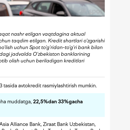
aqat nashr etilgan vaqtdagina aktual
uchun taqdim etilgan
. Kredit shartlari o‘zgarishi
lish uchun Spot to‘g‘ridan-to‘g‘ri bank bilan
dagi jadvalda O‘zbekiston banklarining
ib olish uchun beriladigan kreditlari
 tasida avtokredit rasmiylashtirish mumkin.
gacha muddatga,
22,5
%dan 33%gacha
 Asia Alliance Bank, Ziraat Bank Uzbekistan,