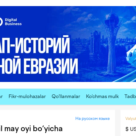
ar
Fikr-mulohazalar
Qo‘llanmalar
Ko‘chmas mulk
Tadbi
На русском языке
Valyut
l may oyi bo‘yicha
$ U