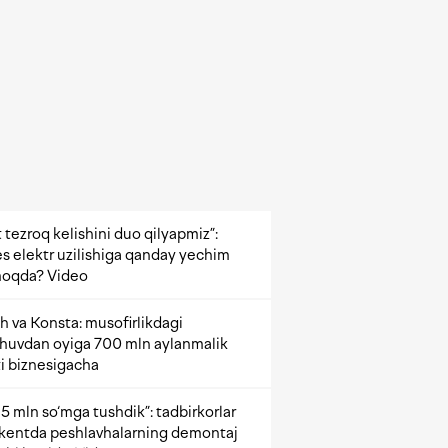
 tezroq kelishini duo qilyapmiz”:
s elektr uzilishiga qanday yechim
oqda? Video
h va Konsta: musofirlikdagi
shuvdan oyiga 700 mln aylanmalik
i biznesigacha
5 mln so‘mga tushdik”: tadbirkorlar
kentda peshlavhalarning demontaj