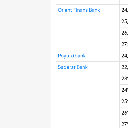
Orient Finans Bank
24
25
26
27
Poytaxtbank
24
Saderat Bank
22
2
2
2
2
27