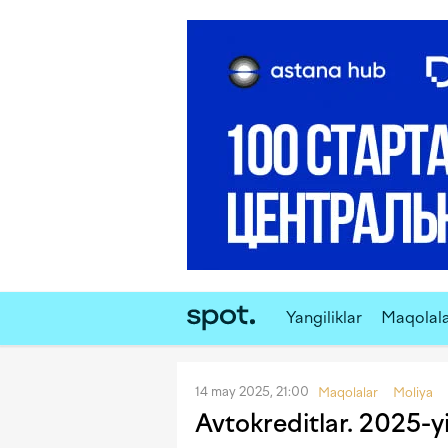
Yangiliklar
Maqolal
14 may 2025, 21:00
Maqolalar
Moliya
Avtokreditlar. 2025-yi