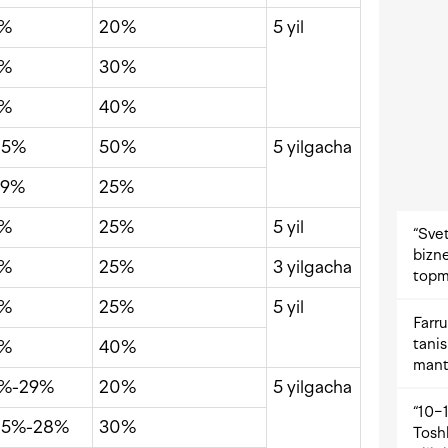
6%
20%
5 yil
5%
30%
4%
40%
,5%
50%
5 yilgacha
,9%
25%
5%
25%
5 yil
“Svet
bizne
5%
25%
3 yilgacha
topm
5%
25%
5 yil
Farru
tani
4%
40%
mant
%-29%
20%
5 yilgacha
“10−1
,5%-28%
30%
Tosh