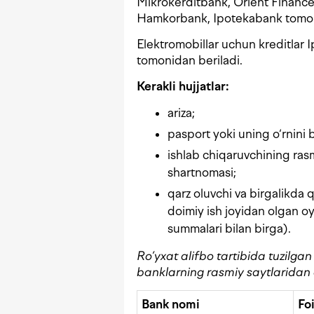
Mikrokerditbank, Orient Financ
Hamkorbank, Ipotekabank tomonid
Elektromobillar uchun kreditlar
tomonidan beriladi.
Kerakli hujjatlar:
ariza;
pasport yoki uning o‘rnini 
ishlab chiqaruvchining rasm
shartnomasi;
qarz oluvchi va birgalikda 
doimiy ish joyidan olgan oy
summalari bilan birga).
Ro‘yxat alifbo tartibida tuzilga
banklarning rasmiy saytlaridan o
Bank nomi
Fo