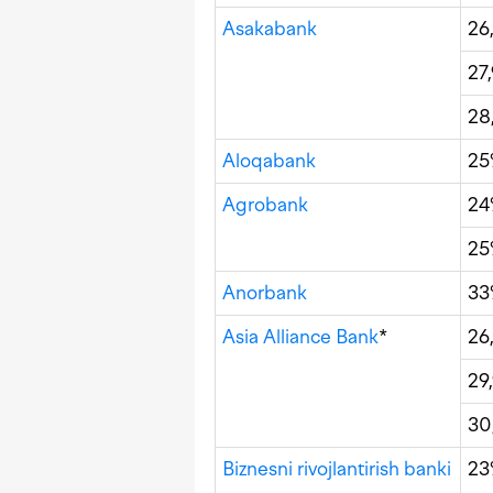
Asakabank
26
27
28
Aloqabank
25
Agrobank
2
2
Anorbank
3
Asia Alliance Bank
*
26
29
30
Biznesni rivojlantirish banki
23