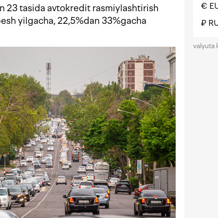
€ E
 23 tasida avtokredit rasmiylashtirish
n besh yilgacha, 22,5%dan 33%gacha
₽ R
valyuta 