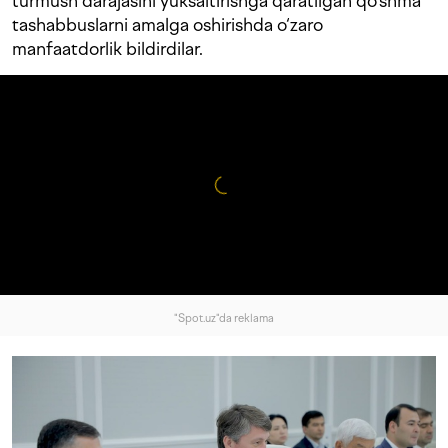
turmush darajasini yuksaltirishga qaratilgan qo‘shma
tashabbuslarni amalga oshirishda o‘zaro
manfaatdorlik bildirdilar.
"Spot.uz"da reklama