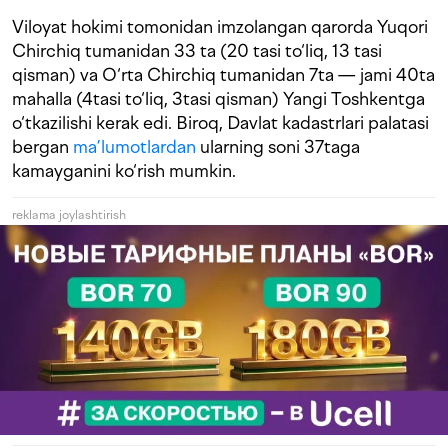
Viloyat hokimi tomonidan imzolangan qarorda Yuqori
Chirchiq tumanidan 33 ta (20 tasi to‘liq, 13 tasi
qisman) va O‘rta Chirchiq tumanidan 7ta — jami 40ta
mahalla (4tasi to‘liq, 3tasi qisman) Yangi Toshkentga
o‘tkazilishi kerak edi. Biroq, Davlat kadastrlari palatasi
bergan
ma’lumotlardan
ularning soni 37taga
kamayganini ko‘rish mumkin.
reklama joylashtirish