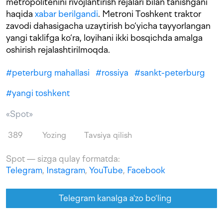
metropolitenini rivojlantirish rejalari bilan tanishgani
haqida
xabar berilgandi
. Metroni Toshkent traktor
zavodi dahasigacha uzaytirish bo‘yicha tayyorlangan
yangi taklifga ko‘ra, loyihani ikki bosqichda amalga
oshirish rejalashtirilmoqda.
#
peterburg mahallasi
#
rossiya
#
sankt-peterburg
#
yangi toshkent
«Spot»
389
Yozing
Tavsiya qilish
Spot — sizga qulay formatda:
Telegram
,
Instagram
,
YouTube
,
Facebook
Telegram kanalga a'zo bo‘ling