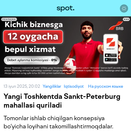
РЕКЛАМА
13 iyun 2025, 20:02
Yangiliklar
Iqtisodiyot
На русском языке
Yangi Toshkentda Sankt-Peterburg
mahallasi quriladi
Tomonlar ishlab chiqilgan konsepsiya
bo‘yicha loyihani takomillashtirmoqdalar.