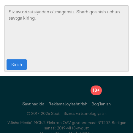
Kirish
18+
Sayt haqida
Reklama joylashtirish
Bog‘lanish
© 2017-2026 Spot – Biznes va texnologiyalar.
“Afisha Media” MChJ. Elektron OAV guvohnomasi: №1207. Berilgan
sanasi: 2019-yil 13-avgust