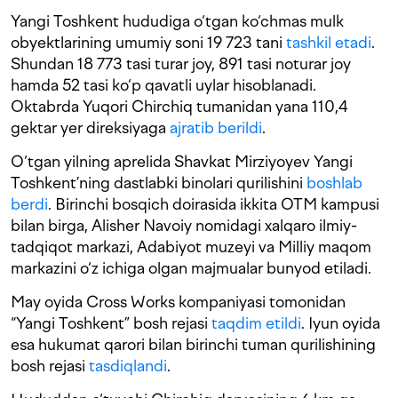
Yangi Toshkent hududiga o‘tgan ko‘chmas mulk
obyektlarining umumiy soni 19 723 tani
tashkil etadi
.
Shundan 18 773 tasi turar joy, 891 tasi noturar joy
hamda 52 tasi ko‘p qavatli uylar hisoblanadi.
Oktabrda Yuqori Chirchiq tumanidan yana 110,4
gektar yer direksiyaga
ajratib berildi
.
O‘tgan yilning aprelida Shavkat Mirziyoyev Yangi
Toshkent’ning dastlabki binolari qurilishini
boshlab
berdi
. Birinchi bosqich doirasida ikkita OTM kampusi
bilan birga, Alisher Navoiy nomidagi xalqaro ilmiy-
tadqiqot markazi, Adabiyot muzeyi va Milliy maqom
markazini o‘z ichiga olgan majmualar bunyod etiladi.
May oyida Cross Works kompaniyasi tomonidan
“Yangi Toshkent” bosh rejasi
taqdim etildi
. Iyun oyida
esa hukumat qarori bilan birinchi tuman qurilishining
bosh rejasi
tasdiqlandi
.