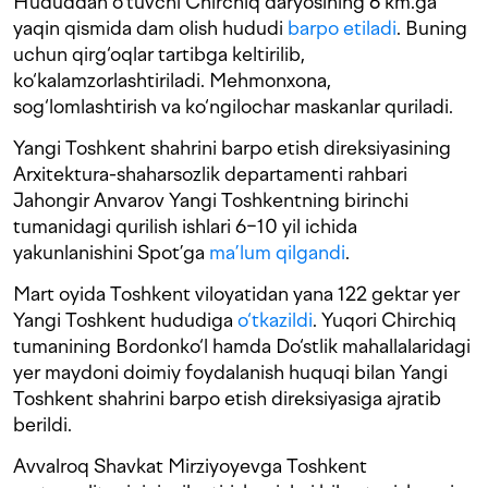
Hududdan o‘tuvchi Chirchiq daryosining 6 km.ga
yaqin qismida dam olish hududi
barpo etiladi
. Buning
uchun qirg‘oqlar tartibga keltirilib,
ko‘kalamzorlashtiriladi. Mehmonxona,
sog‘lomlashtirish va ko‘ngilochar maskanlar quriladi.
Yangi Toshkent shahrini barpo etish direksiyasining
Arxitektura-shaharsozlik departamenti rahbari
Jahongir Anvarov Yangi Toshkentning birinchi
tumanidagi qurilish ishlari 6−10 yil ichida
yakunlanishini Spot’ga
ma’lum qilgandi
.
Mart oyida Toshkent viloyatidan yana 122 gektar yer
Yangi Toshkent hududiga
o‘tkazildi
. Yuqori Chirchiq
tumanining Bordonko‘l hamda Do‘stlik mahallalaridagi
yer maydoni doimiy foydalanish huquqi bilan Yangi
Toshkent shahrini barpo etish direksiyasiga ajratib
berildi.
Avvalroq Shavkat Mirziyoyevga Toshkent