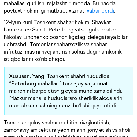
mahallasi qurilishi rejalashtirilmoqda. Bu haqda
poytaxt hokimligi matbuot xizmati
xabar berdi
.
12-iyun kuni Toshkent shahar hokimi Shavkat
Umurzakov Sankt-Peterburg vitse-gubernatori
Nikolay Linchenko boshchiligidagi delegatsiya bilan
uchrashdi. Tomonlar shaharsozlik va shahar
infratuzilmasini rivojlantirish sohasidagi hamkorlik
istiqbollarini ko‘rib chiqdi.
Xususan, Yangi Toshkent shahri hududida
“Peterburg mahallasi” turar-joy va jamoat
makonini barpo etish g‘oyasi muhokama qilindi.
Mazkur mahalla hududlararo sheriklik aloqalarini
mustahkamlashning ramzi bo‘lishi qayd etildi.
Tomonlar qulay shahar muhitini rivojlantirish,
zamonaviy arxitektura yechimlarini joriy etish va aholi