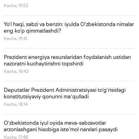
Kecha, 19:52
Yo‘l haqi, sabzi va benzin: iyulda O‘zbekistonda nimalar
eng ko‘p qimmatlashdi?
Kecha, 19:41
Prezident energiya resurslaridan foydalanish ustidan
nazoratni kuchaytirishni topshirdi
Kecha, 18:43
Deputatlar Prezident Administratsiyasi to‘g‘risidagi
konstitutsiyaviy qonunni maʼqulladi
Kecha, 18:14
O‘zbekistonda iyul oyida meva-sabzavotlar
arzonlashgani hisobiga iste‘mol narxlari pasaydi
Kecha, 17:48