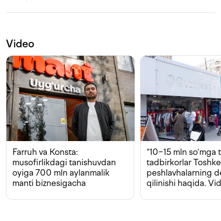
Video
Farruh va Konsta:
“10−15 mln so‘mga t
musofirlikdagi tanishuvdan
tadbirkorlar Toshk
oyiga 700 mln aylanmalik
peshlavhalarning 
manti biznesigacha
qilinishi haqida. Vi