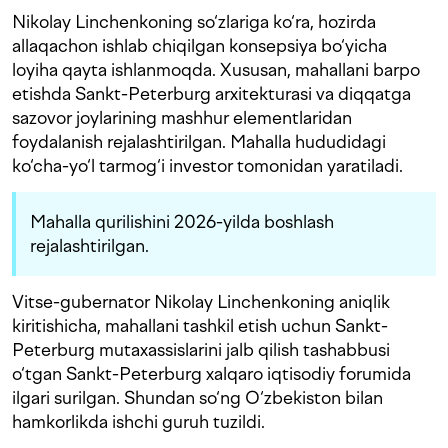
Nikolay Linchenkoning so‘zlariga ko‘ra, hozirda
allaqachon ishlab chiqilgan konsepsiya bo‘yicha
loyiha qayta ishlanmoqda. Xususan, mahallani barpo
etishda Sankt-Peterburg arxitekturasi va diqqatga
sazovor joylarining mashhur elementlaridan
foydalanish rejalashtirilgan. Mahalla hududidagi
ko‘cha-yo‘l tarmog‘i investor tomonidan yaratiladi.
Mahalla qurilishini 2026-yilda boshlash
rejalashtirilgan.
Vitse-gubernator Nikolay Linchenkoning aniqlik
kiritishicha, mahallani tashkil etish uchun Sankt-
Peterburg mutaxassislarini jalb qilish tashabbusi
o‘tgan Sankt-Peterburg xalqaro iqtisodiy forumida
ilgari surilgan. Shundan so‘ng O‘zbekiston bilan
hamkorlikda ishchi guruh tuzildi.