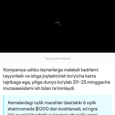
"Spot.uz"da reklama
Kompaniya ushbu laynerlarga malakali kadrlarni
tayyorlash va ishga joylashtirish bo‘yicha katta
tajribaga ega, yiliga dunyo bo‘ylab 20−25 minggacha
mutaxassislarni ish bilan ta’minlaydi.
Kemalardagi oylik maoshlar dastlabki 6 oylik
shartnomada $1200 dan boshlanadi, so‘ngra
ikki oy ta’til beriladi va keyingi olti oylik yangi