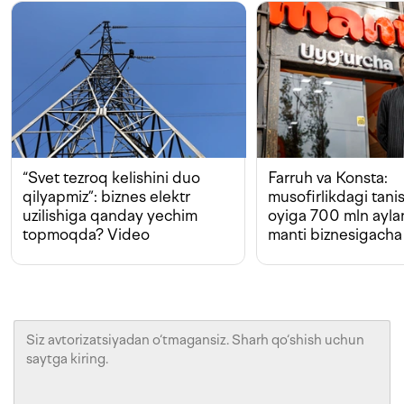
“Svet tezroq kelishini duo
Farruh va Konsta:
qilyapmiz”: biznes elektr
musofirlikdagi tan
uzilishiga qanday yechim
oyiga 700 mln ayla
topmoqda? Video
manti biznesigacha