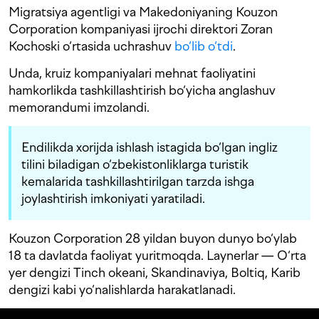
Migratsiya agentligi va Makedoniyaning Kouzon
Corporation kompaniyasi ijrochi direktori Zoran
Kochoski o‘rtasida uchrashuv
bo‘lib o‘tdi
.
Unda, kruiz kompaniyalari mehnat faoliyatini
hamkorlikda tashkillashtirish bo‘yicha anglashuv
memorandumi imzolandi.
Endilikda xorijda ishlash istagida bo‘lgan ingliz
tilini biladigan o‘zbekistonliklarga turistik
kemalarida tashkillashtirilgan tarzda ishga
joylashtirish imkoniyati yaratiladi.
Kouzon Corporation 28 yildan buyon dunyo bo‘ylab
18 ta davlatda faoliyat yuritmoqda. Laynerlar — O‘rta
yer dengizi Tinch okeani, Skandinaviya, Boltiq, Karib
dengizi kabi yo‘nalishlarda harakatlanadi.