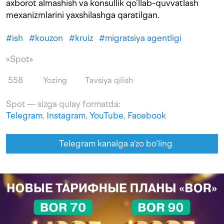
axborot almashish va konsullik qo‘llab-quvvatlash
mexanizmlarini yaxshilashga qaratilgan.
#
ish
#
kouzon
#
kruiz
#
migratsiya agentligi
«Spot»
558
Yozing
Tavsiya qilish
Spot — sizga qulay formatda:
Telegram
,
Instagram
,
YouTube
,
Facebook
Telegram kanalga a'zo bo‘ling