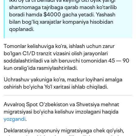
shartnomaga tajribaga qarab maosh ko‘tarilib
boradi hamda $4000 gacha yetadi. Yashash
bilan bog‘liq xarajatlar kompaniya hisobidan
qoplanadi.
Tomonlar kelishuviga ko‘ra, ishlash uchun zarur
bo‘lgan C1/D tranzit vizasini olish jarayonlari
soddalashtiriladi va ish beruvchi tomonidan 45 — 90
kun oralig‘ida rasmiylashtiriladi.
Uchrashuv yakuniga ko‘ra, mazkur loyihani amalga
oshirish bo‘yicha Yo‘l xaritasi ishlab chiqiladi.
Avvalroq Spot O‘zbekiston va Shvetsiya mehnat
migratsiyasi bo‘yicha kelishuv imzolagani haqida
yozgandi
.
Deklaratsiya noqonuniy migratsiyaga chek qo‘yish,