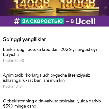
So‘nggi yangiliklar
Banklardagi ipoteka kreditlari. 2026-yil avgust oyi
bo‘yicha
Kecha, 20:00
Ayrim tadbirkorlarga uch oygacha litsenziyasiz
ishlashga ruxsat berilishi mumkin
Kecha, 18:13
O‘zbekistonning oltin-valyuta zaxiralari iyulda qariyb
$590 mlnga oshdi