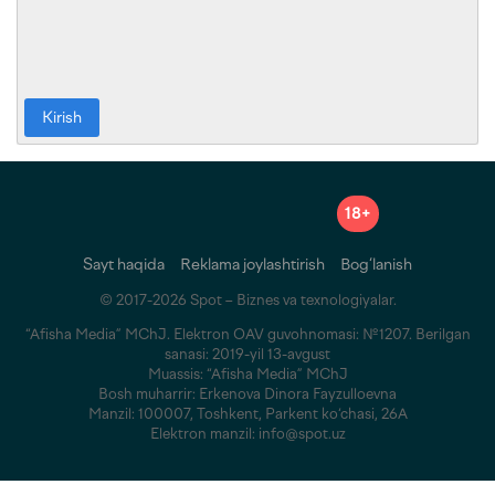
Kirish
18+
Sayt haqida
Reklama joylashtirish
Bog‘lanish
© 2017-2026 Spot – Biznes va texnologiyalar.
“Afisha Media” MChJ. Elektron OAV guvohnomasi: №1207. Berilgan
sanasi: 2019-yil 13-avgust
Muassis: “Afisha Media” MChJ
Bosh muharrir: Erkenova Dinora Fayzulloevna
Manzil: 100007, Toshkent, Parkent ko‘chasi, 26A
Elektron manzil: info@spot.uz