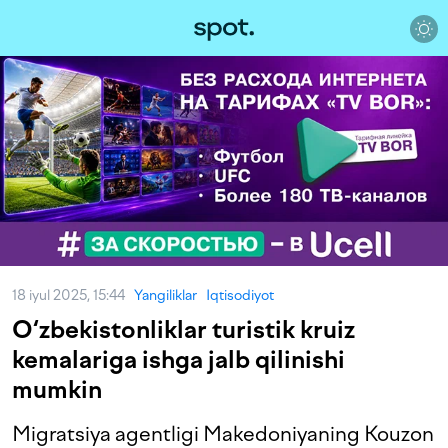
18 iyul 2025, 15:44
Yangiliklar
Iqtisodiyot
O‘zbekistonliklar turistik kruiz
kemalariga ishga jalb qilinishi
mumkin
Migratsiya agentligi Makedoniyaning Kouzon