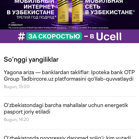
So‘nggi yangiliklar
Yagona ariza — banklardan takliflar: Ipoteka bank OTP
Group Tadbircore.uz platformasini qo‘llab-quvvatlaydi
Bugun, 15:00
O‘zbekistondagi barcha mahallalar uchun energetik
pasport joriy etiladi
Bugun, 14:20
O‘zbekistonda progressiv daromad solig‘i: kim yutadi,