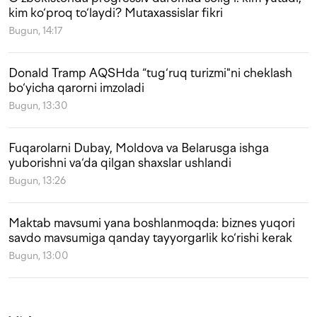
kim ko‘proq to‘laydi? Mutaxassislar fikri
Bugun, 14:17
Donald Tramp AQSHda “tug‘ruq turizmi"ni cheklash
bo‘yicha qarorni imzoladi
Bugun, 13:30
Fuqarolarni Dubay, Moldova va Belarusga ishga
yuborishni va‘da qilgan shaxslar ushlandi
Bugun, 13:26
Maktab mavsumi yana boshlanmoqda: biznes yuqori
savdo mavsumiga qanday tayyorgarlik ko‘rishi kerak
Bugun, 13:00