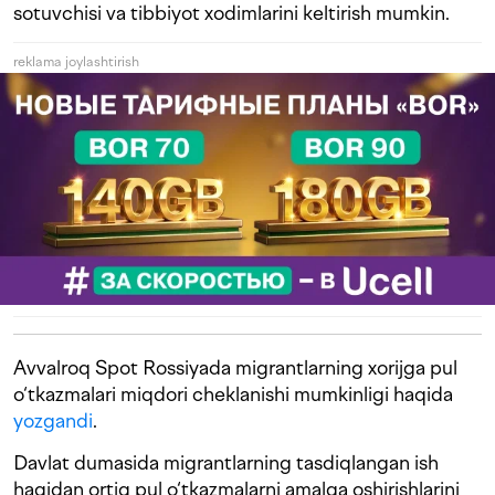
sotuvchisi va tibbiyot xodimlarini keltirish mumkin.
reklama joylashtirish
Avvalroq Spot Rossiyada migrantlarning xorijga pul
o‘tkazmalari miqdori cheklanishi mumkinligi haqida
yozgandi
.
Davlat dumasida migrantlarning tasdiqlangan ish
haqidan ortiq pul o‘tkazmalarni amalga oshirishlarini