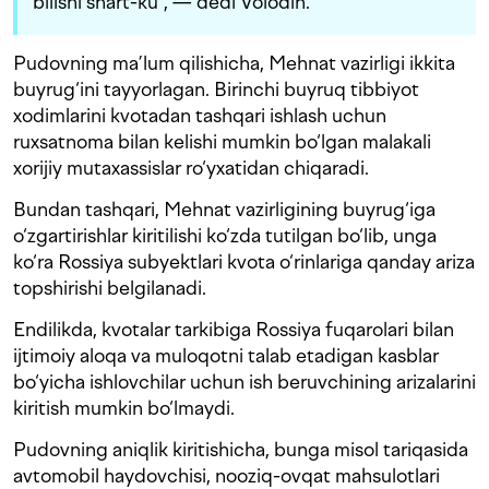
bilishi shart-ku”, — dedi Volodin.
Pudovning ma’lum qilishicha, Mehnat vazirligi ikkita
buyrug‘ini tayyorlagan. Birinchi buyruq tibbiyot
xodimlarini kvotadan tashqari ishlash uchun
ruxsatnoma bilan kelishi mumkin bo‘lgan malakali
xorijiy mutaxassislar ro‘yxatidan chiqaradi.
Bundan tashqari, Mehnat vazirligining buyrug‘iga
o‘zgartirishlar kiritilishi ko‘zda tutilgan bo‘lib, unga
ko‘ra Rossiya subyektlari kvota o‘rinlariga qanday ariza
topshirishi belgilanadi.
Endilikda, kvotalar tarkibiga Rossiya fuqarolari bilan
ijtimoiy aloqa va muloqotni talab etadigan kasblar
bo‘yicha ishlovchilar uchun ish beruvchining arizalarini
kiritish mumkin bo‘lmaydi.
Pudovning aniqlik kiritishicha, bunga misol tariqasida
avtomobil haydovchisi, nooziq-ovqat mahsulotlari