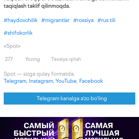
taqiqlash taklif qilinmoqda.
#
haydovchilik
#
migrantlar
#
rossiya
#
rus tili
#
shifokorlik
«Spot»
277
Yozing
Tavsiya qilish
Spot — sizga qulay formatda:
Telegram
,
Instagram
,
YouTube
,
Facebook
Telegram kanalga a'zo bo‘ling