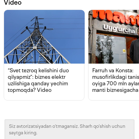
Video
“Svet tezroq kelishini duo
Farruh va Konsta:
qilyapmiz”: biznes elektr
musofirlikdagi tan
uzilishiga qanday yechim
oyiga 700 mln ayla
topmoqda? Video
manti biznesigacha