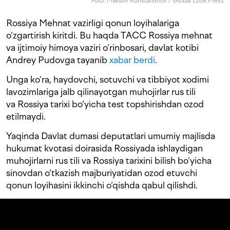
Foto: Maksim Konstantinov / Global Look Press
Rossiya Mehnat vazirligi qonun loyihalariga
o‘zgartirish kiritdi. Bu haqda TACC Rossiya mehnat
va ijtimoiy himoya vaziri o‘rinbosari, davlat kotibi
Andrey Pudovga tayanib
xabar berdi
.
Unga ko‘ra, haydovchi, sotuvchi va tibbiyot xodimi
lavozimlariga jalb qilinayotgan muhojirlar rus tili
va Rossiya tarixi bo‘yicha test topshirishdan ozod
etilmaydi.
Yaqinda Davlat dumasi deputatlari umumiy majlisda
hukumat kvotasi doirasida Rossiyada ishlaydigan
muhojirlarni rus tili va Rossiya tarixini bilish bo‘yicha
sinovdan o‘tkazish majburiyatidan ozod etuvchi
qonun loyihasini ikkinchi o‘qishda qabul qilishdi.