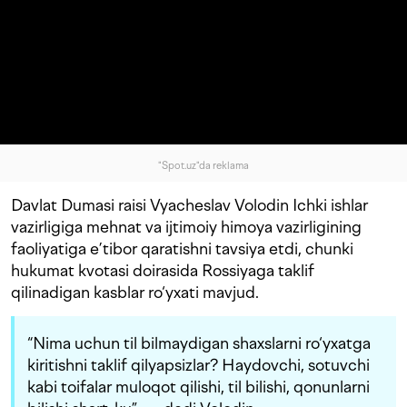
"Spot.uz"da reklama
Davlat Dumasi raisi Vyacheslav Volodin Ichki ishlar
vazirligiga mehnat va ijtimoiy himoya vazirligining
faoliyatiga e’tibor qaratishni tavsiya etdi, chunki
hukumat kvotasi doirasida Rossiyaga taklif
qilinadigan kasblar ro‘yxati mavjud.
“Nima uchun til bilmaydigan shaxslarni ro‘yxatga
kiritishni taklif qilyapsizlar? Haydovchi, sotuvchi
kabi toifalar muloqot qilishi, til bilishi, qonunlarni