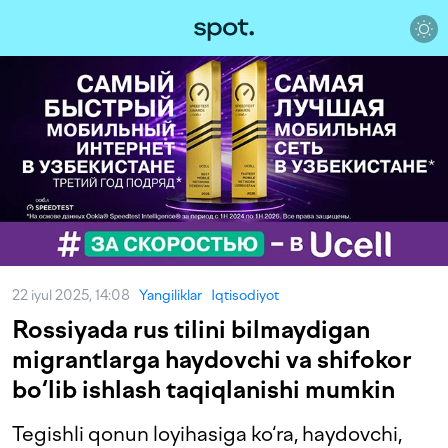
22 iyul 2025, 14:08
Yangiliklar
Iqtisodiyot
Rossiyada rus tilini bilmaydigan
migrantlarga haydovchi va shifokor
bo‘lib ishlash taqiqlanishi mumkin
Tegishli qonun loyihasiga ko‘ra, haydovchi,