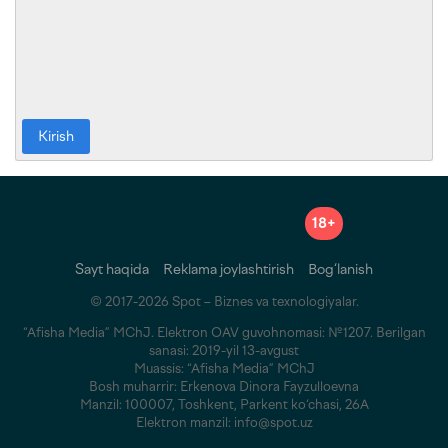
Kirish
18+
Sayt haqida
Reklama joylashtirish
Bog‘lanish
© 2017-2026 Spot – Biznes va texnologiyalar.
“Afisha Media” MChJ. Elektron OAV guvohnomasi: №1207. Berilgan
sanasi: 2019-yil 13-avgust
Muassis: “Afisha Media” MChJ
Bosh muharrir: Erkenova Dinora Fayzulloevna
Manzil: 100007, Toshkent, Parkent ko‘chasi, 26A
Elektron manzil: info@spot.uz