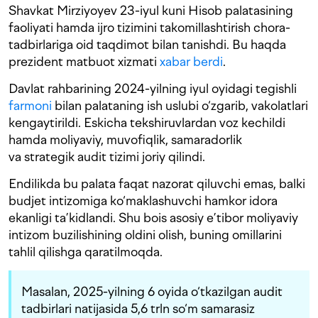
Shavkat Mirziyoyev 23-iyul kuni Hisob palatasining
faoliyati hamda ijro tizimini takomillashtirish chora-
tadbirlariga oid taqdimot bilan tanishdi. Bu haqda
prezident matbuot xizmati
xabar berdi
.
Davlat rahbarining 2024-yilning iyul oyidagi tegishli
farmoni
bilan palataning ish uslubi o‘zgarib, vakolatlari
kengaytirildi. Eskicha tekshiruvlardan voz kechildi
hamda moliyaviy, muvofiqlik, samaradorlik
va strategik audit tizimi joriy qilindi.
Endilikda bu palata faqat nazorat qiluvchi emas, balki
budjet intizomiga ko‘maklashuvchi hamkor idora
ekanligi ta’kidlandi. Shu bois asosiy e’tibor moliyaviy
intizom buzilishining oldini olish, buning omillarini
tahlil qilishga qaratilmoqda.
Masalan, 2025-yilning 6 oyida o‘tkazilgan audit
tadbirlari natijasida 5,6 trln so‘m samarasiz