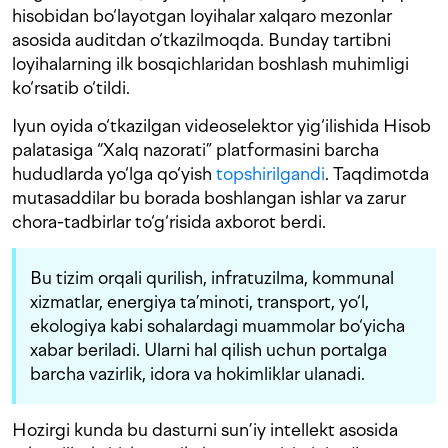
hisobidan bo‘layotgan loyihalar xalqaro mezonlar
asosida auditdan o‘tkazilmoqda. Bunday tartibni
loyihalarning ilk bosqichlaridan boshlash muhimligi
ko‘rsatib o‘tildi.
Iyun oyida o‘tkazilgan videoselektor yig‘ilishida Hisob
palatasiga “Xalq nazorati” platformasini barcha
hududlarda yo‘lga qo‘yish
topshirilgandi
. Taqdimotda
mutasaddilar bu borada boshlangan ishlar va zarur
chora-tadbirlar to‘g‘risida axborot berdi.
Bu tizim orqali qurilish, infratuzilma, kommunal
xizmatlar, energiya ta’minoti, transport, yo‘l,
ekologiya kabi sohalardagi muammolar bo‘yicha
xabar beriladi. Ularni hal qilish uchun portalga
barcha vazirlik, idora va hokimliklar ulanadi.
Hozirgi kunda bu dasturni sun’iy intellekt asosida