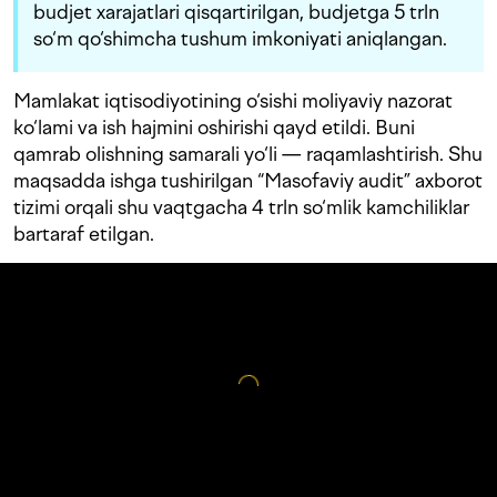
budjet xarajatlari qisqartirilgan, budjetga 5 trln
so‘m qo‘shimcha tushum imkoniyati aniqlangan.
Mamlakat iqtisodiyotining o‘sishi moliyaviy nazorat
ko‘lami va ish hajmini oshirishi qayd etildi. Buni
qamrab olishning samarali yo‘li — raqamlashtirish. Shu
maqsadda ishga tushirilgan “Masofaviy audit” axborot
tizimi orqali shu vaqtgacha 4 trln so‘mlik kamchiliklar
bartaraf etilgan.