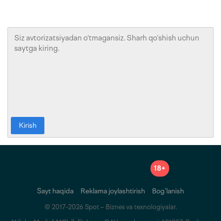
Kirish
18+
Sayt haqida
Reklama joylashtirish
Bog‘lanish
© 2017-2026 Spot – Biznes va texnologiyalar.