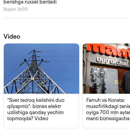
berishga ruxsat beriladi
Bugun, 16:00
Video
“Svet tezroq kelishini duo
Farruh va Konsta:
qilyapmiz”: biznes elektr
musofirlikdagi tan
uzilishiga qanday yechim
oyiga 700 mln ayla
topmoqda? Video
manti biznesigacha