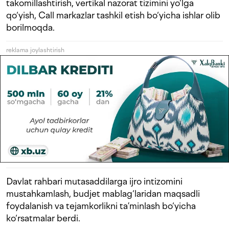
takomillashtirish, vertikal nazorat tizimini yo‘lga
qo‘yish, Call markazlar tashkil etish bo‘yicha ishlar olib
borilmoqda.
reklama joylashtirish
Davlat rahbari mutasaddilarga ijro intizomini
mustahkamlash, budjet mablag‘laridan maqsadli
foydalanish va tejamkorlikni ta’minlash bo‘yicha
ko‘rsatmalar berdi.