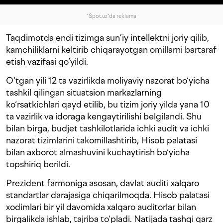
"Spot.uz"da reklama
Taqdimotda endi tizimga sun’iy intellektni joriy qilib,
kamchiliklarni keltirib chiqarayotgan omillarni bartaraf
etish vazifasi qo‘yildi.
O‘tgan yili 12 ta vazirlikda moliyaviy nazorat bo‘yicha
tashkil qilingan situatsion markazlarning
ko‘rsatkichlari qayd etilib, bu tizim joriy yilda yana 10
ta vazirlik va idoraga kengaytirilishi belgilandi. Shu
bilan birga, budjet tashkilotlarida ichki audit va ichki
nazorat tizimlarini takomillashtirib, Hisob palatasi
bilan axborot almashuvini kuchaytirish bo‘yicha
topshiriq berildi.
Prezident farmoniga asosan, davlat auditi xalqaro
standartlar darajasiga chiqarilmoqda. Hisob palatasi
xodimlari bir yil davomida xalqaro auditorlar bilan
birgalikda ishlab, tajriba to‘pladi. Natijada tashqi qarz