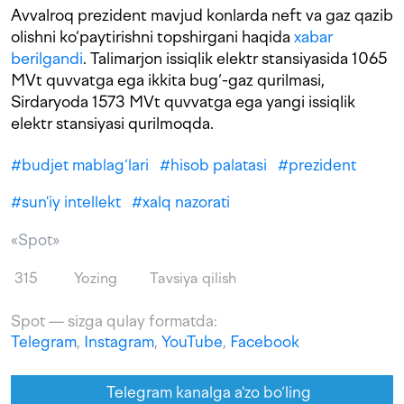
Avvalroq prezident mavjud konlarda neft va gaz qazib
olishni ko‘paytirishni topshirgani haqida
xabar
berilgandi
. Talimarjon issiqlik elektr stansiyasida 1065
MVt quvvatga ega ikkita bug‘-gaz qurilmasi,
Sirdaryoda 1573 MVt quvvatga ega yangi issiqlik
elektr stansiyasi qurilmoqda.
#
budjet mablag‘lari
#
hisob palatasi
#
prezident
#
sun'iy intellekt
#
xalq nazorati
«Spot»
315
Yozing
Tavsiya qilish
Spot — sizga qulay formatda:
Telegram
,
Instagram
,
YouTube
,
Facebook
Telegram kanalga a'zo bo‘ling