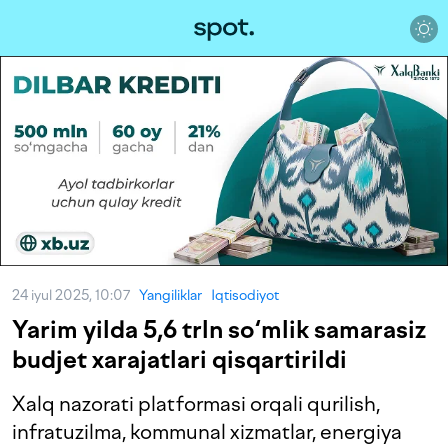
24 iyul 2025, 10:07
Yangiliklar
Iqtisodiyot
Yarim yilda 5,6 trln so‘mlik samarasiz
budjet xarajatlari qisqartirildi
Xalq nazorati platformasi orqali qurilish,
infratuzilma, kommunal xizmatlar, energiya