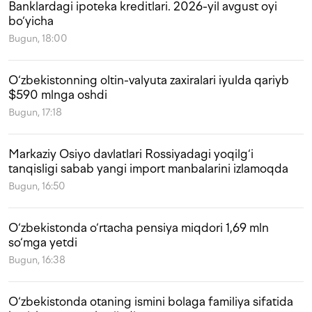
Banklardagi ipoteka kreditlari. 2026-yil avgust oyi
bo‘yicha
Bugun, 18:00
O‘zbekistonning oltin-valyuta zaxiralari iyulda qariyb
$590 mlnga oshdi
Bugun, 17:18
Markaziy Osiyo davlatlari Rossiyadagi yoqilg‘i
tanqisligi sabab yangi import manbalarini izlamoqda
Bugun, 16:50
O‘zbekistonda o‘rtacha pensiya miqdori 1,69 mln
so‘mga yetdi
Bugun, 16:38
O‘zbekistonda otaning ismini bolaga familiya sifatida