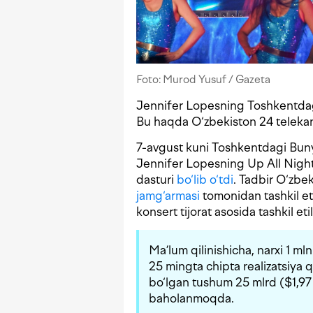
Foto: Murod Yusuf / Gazeta
Jennifer Lopesning Toshkentdagi
Bu haqda O‘zbekiston 24 telekan
7-avgust kuni Toshkentdagi Bu
Jennifer Lopesning Up All Night
dasturi
bo‘lib o‘tdi
. Tadbir O‘zbek
jamg‘armasi
tomonidan tashkil eti
konsert tijorat asosida tashkil eti
Ma’lum qilinishicha, narxi 1 m
25 mingta chipta realizatsiya 
bo‘lgan tushum 25 mlrd ($1,97
baholanmoqda.