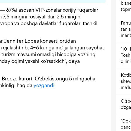
bizne
topm
 — 67%i asosan VIP-zonalar xorijiy fuqarolar
7,5 mingini rossiyaliklar, 2,5 mingini
Farru
vropa va boshqa davlatlar fuqarolari tashkil
tani
mant
lar Jennifer Lopes konserti ortidan
 rejalashtirib, 4−6 kunga mo‘ljallangan sayohat
“10−1
ir turizm mavsumi emasligi hisobiga yozning
Tosh
nday oqimi yaxshi ko‘rsatkich”, deya
qilin
Kotib
 Breeze kurorti O‘zbekistonga 5 mlngacha
shev
umkinligi haqida
yozgandi
.
ma’lu
O‘zb
o‘zga
“Dekr
qanc