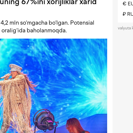
uning 67%ini xorijliklar xarid
€ E
₽ R
 4,2 mln so‘mgacha bo‘lgan. Potensial
valyuta 
 oralig‘ida baholanmoqda.