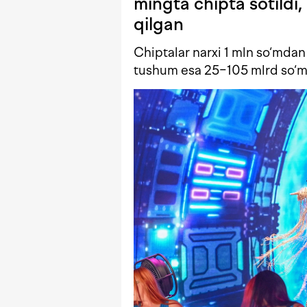
mingta chipta sotildi, 
qilgan
Chiptalar narxi 1 mln so‘mdan
tushum esa 25−105 mlrd so‘m