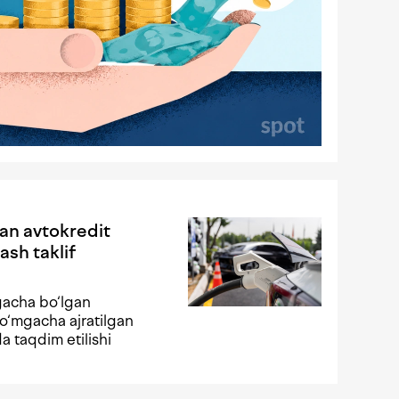
gan avtokredit
ash taklif
gacha bo‘lgan
o‘mgacha ajratilgan
da taqdim etilishi