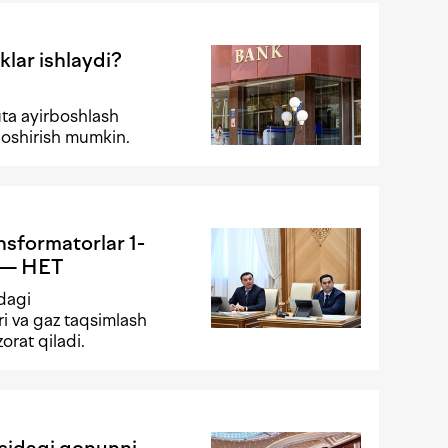
klar ishlaydi?
ta ayirboshlash
 oshirish mumkin.
ansformatorlar 1-
i — HET
adagi
ri va gaz taqsimlash
orat qiladi.
isidagi qonunni