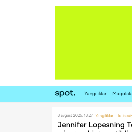
Yangiliklar
Maqolal
8 avgust 2025, 18:27
Yangiliklar
Iqtisodi
Jennifer Lopesning T