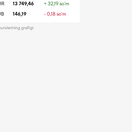
UR
13 749,46
+ 32,19 so‘m
UB
146,19
- 0,18 so‘m
kurslarining grafigi