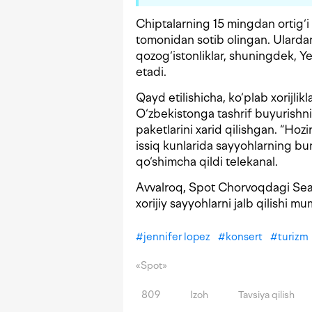
Chiptalarning 15 mingdan ortig‘i
tomonidan sotib olingan. Ulardan 
qozog‘istonliklar, shuningdek, Ye
etadi.
Qayd etilishicha, ko‘plab xorijlik
O‘zbekistonga tashrif buyurishni
paketlarini xarid qilishgan. “Hoz
issiq kunlarida sayyohlarning bu
qo‘shimcha qildi telekanal.
Avvalroq, Spot Chorvoqdagi Sea
xorijiy sayyohlarni jalb qilishi m
#
jennifer lopez
#
konsert
#
turizm
«Spot»
809
Izoh
Tavsiya qilish