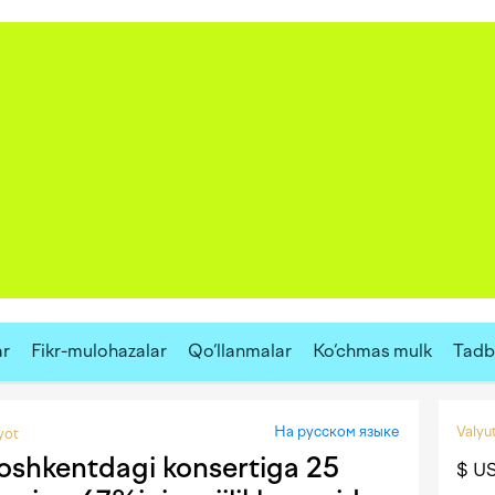
ar
Fikr-mulohazalar
Qo‘llanmalar
Ko‘chmas mulk
Tadbi
На русском языке
Valyut
yot
oshkentdagi konsertiga 25
$ U