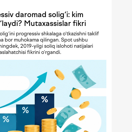
siv daromad solig‘i: kim
‘laydi? Mutaxassislar fikri
solig‘ini progressiv shkalaga o‘tkazishni taklif
echa bor muhokama qilingan. Spot ushbu
ningdek, 2019-yilgi soliq islohoti natijalari
lahatchisi fikrini o‘rgandi.