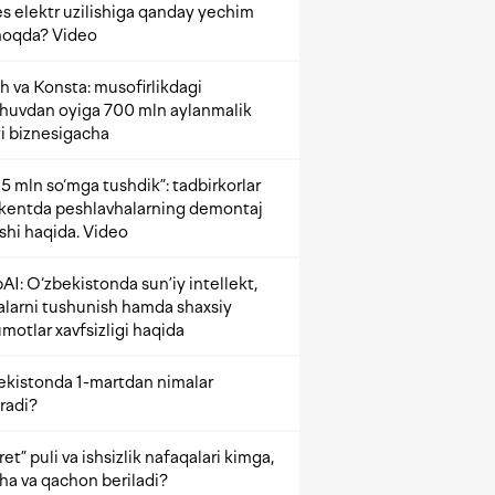
s elektr uzilishiga qanday yechim
oqda? Video
h va Konsta: musofirlikdagi
shuvdan oyiga 700 mln aylanmalik
i biznesigacha
5 mln so‘mga tushdik”: tadbirkorlar
kentda peshlavhalarning demontaj
ishi haqida. Video
AI: O‘zbekistonda sun’iy intellekt,
alarni tushunish hamda shaxsiy
motlar xavfsizligi haqida
ekistonda 1-martdan nimalar
radi?
et” puli va ishsizlik nafaqalari kimga,
ha va qachon beriladi?