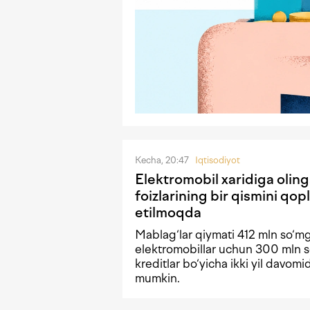
Kecha, 20:47
Iqtisodiyot
Elektromobil xaridiga olin
foizlarining bir qismini qopl
etilmoqda
Mablag‘lar qiymati 412 mln so‘m
elektromobillar uchun 300 mln s
kreditlar bo‘yicha ikki yil davomi
mumkin.