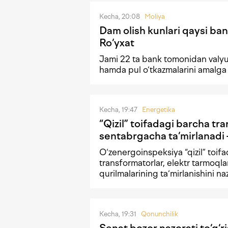
Kecha, 20:08
Moliya
Dam olish kunlari qaysi ban
Ro‘yxat
Jami 22 ta bank tomonidan valyu
hamda pul o‘tkazmalarini amalga
Kecha, 19:47
Energetika
“Qizil” toifadagi barcha tr
sentabrgacha ta‘mirlanad
O‘zenergoinspeksiya “qizil” toif
transformatorlar, elektr tarmoqla
qurilmalarining ta‘mirlanishini naz
Kecha, 19:31
Qonunchilik
Senat bozor nazorati to‘g‘r