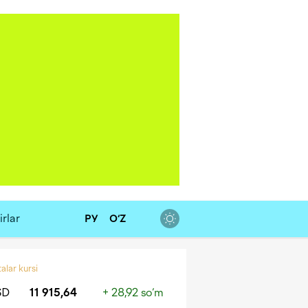
rlar
РУ
O‘Z
alar kursi
SD
11 915,64
+ 28,92 so‘m