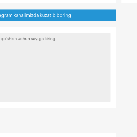
egram kanalimizda kuzatib boring