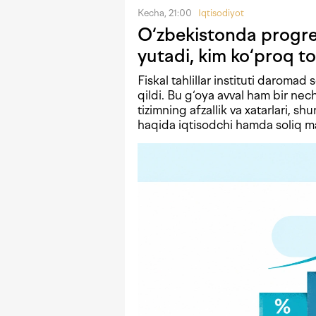
Kecha, 21:00
Iqtisodiyot
O‘zbekistonda progres
yutadi, kim ko‘proq to
Fiskal tahlillar instituti daromad 
qildi. Bu g‘oya avval ham bir n
tizimning afzallik va xatarlari, shu
haqida iqtisodchi hamda soliq mas