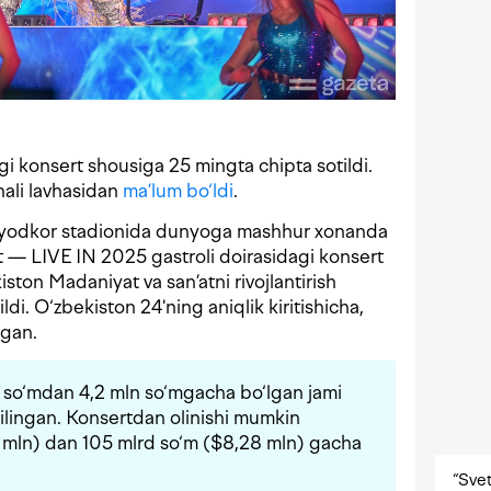
 konsert shousiga 25 mingta chipta sotildi.
ali lavhasidan
ma’lum bo‘ldi
.
nyodkor stadionida dunyoga mashhur xonanda
 — LIVE IN 2025 gastroli doirasidagi konsert
iston Madaniyat va san’atni rivojlantirish
ldi. O‘zbekiston 24'ning aniqlik kiritishicha,
lgan.
ln so‘mdan 4,2 mln so‘mgacha bo‘lgan jami
qilingan. Konsertdan olinishi mumkin
 mln) dan 105 mlrd so‘m ($8,28 mln) gacha
“Svet