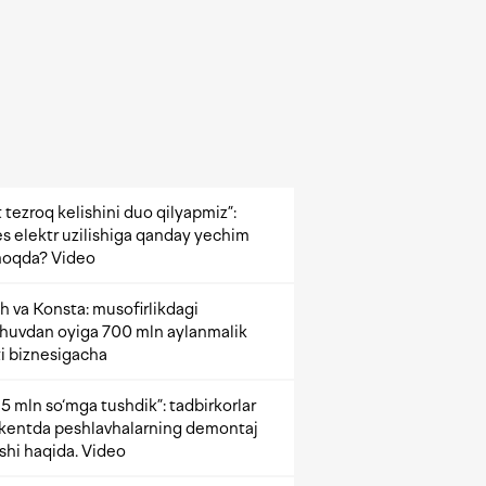
 tezroq kelishini duo qilyapmiz”:
s elektr uzilishiga qanday yechim
oqda? Video
h va Konsta: musofirlikdagi
shuvdan oyiga 700 mln aylanmalik
i biznesigacha
5 mln so‘mga tushdik”: tadbirkorlar
kentda peshlavhalarning demontaj
ishi haqida. Video