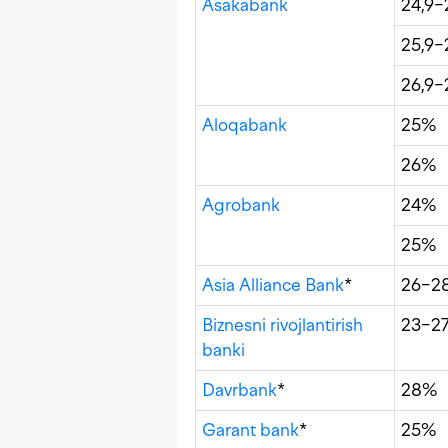
Asakabank
24,9−
25,9−
26,9−
Aloqabank
25%
26%
Agrobank
24%
25%
Asia Alliance Bank
*
26−2
Biznesni rivojlantirish
23−2
banki
Davrbank
*
28%
Garant bank
*
25%