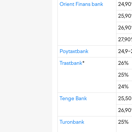
Orient Finans bank
24,9
25,9
26,9
27,9
Poytaxtbank
24,9−
Trastbank
*
26%
25%
24%
Tenge Bank
25,5
26,9
Turonbank
25%