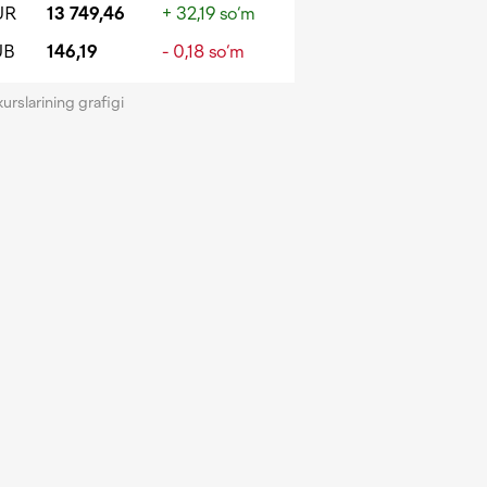
UR
13 749,46
+ 32,19 so‘m
UB
146,19
- 0,18 so‘m
kurslarining grafigi