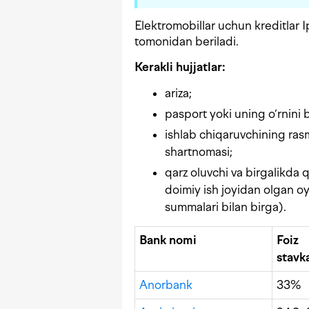
Elektromobillar uchun kreditlar
tomonidan beriladi.
Kerakli hujjatlar:
ariza;
pasport yoki uning o‘rnini 
ishlab chiqaruvchining rasm
shartnomasi;
qarz oluvchi va birgalikda 
doimiy ish joyidan olgan oy
summalari bilan birga).
Bank nomi
Foiz
stavk
Anorbank
33%