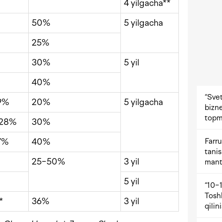
4 yilgacha**
50%
5 yilgacha
25%
30%
5 yil
40%
“Svet
9%
20%
5 yilgacha
bizne
topm
−28%
30%
Farru
7%
40%
tani
25−50%
3 yil
mant
5 yil
“10−1
Tosh
*
36%
3 yil
qilin