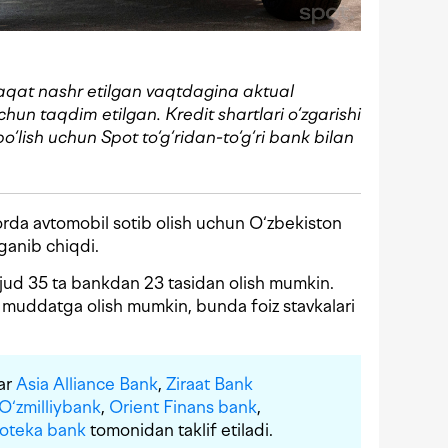
aqat nashr etilgan vaqtdagina aktual
uchun taqdim etilgan
. Kredit shartlari o‘zgarishi
lish uchun Spot to‘g‘ridan-to‘g‘ri bank bilan
orda avtomobil sotib olish uchun O‘zbekiston
rganib chiqdi.
ud 35 ta bankdan 23 tasidan olish mumkin.
a muddatga olish mumkin, bunda foiz stavkalari
lar
Asia Alliance Bank
,
Ziraat Bank
O‘zmilliybank
,
Orient Finans bank
,
poteka bank
tomonidan taklif etiladi.