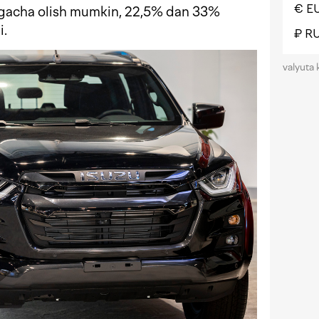
€ E
yilgacha olish mumkin, 22,5% dan 33%
i.
₽ R
valyuta 