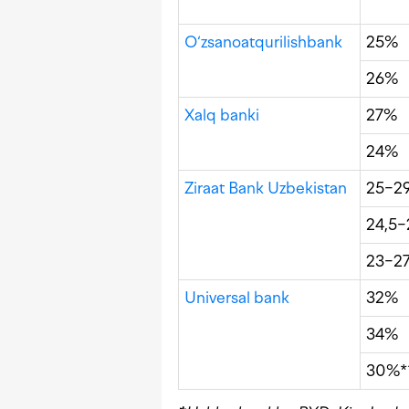
O‘zsanoatqurilishbank
25%
26%
Xalq banki
27%
24%
Ziraat Bank Uzbekistan
25−2
24,5
23−2
Universal bank
32%
34%
30%*