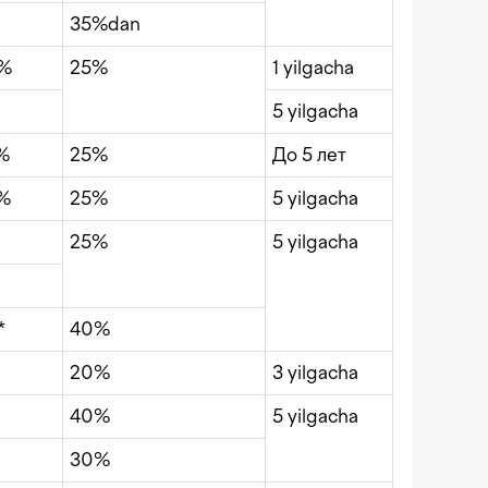
35%dan
9%
25%
1 yilgacha
5 yilgacha
%
25%
До 5 лет
9%
25%
5 yilgacha
25%
5 yilgacha
*
40%
20%
3 yilgacha
40%
5 yilgacha
30%