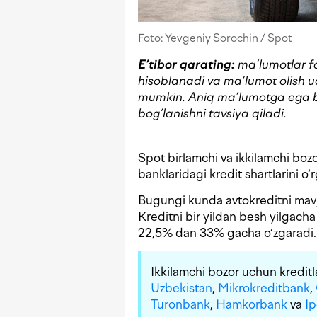
Foto: Yevgeniy Sorochin / Spot
E’tibor qarating:
ma’lumotlar f
hisoblanadi
va ma’lumot olish 
mumkin. Aniq ma’lumotga ega bo‘
bog‘lanishni tavsiya qiladi.
Spot birlamchi va ikkilamchi boz
banklaridagi kredit shartlarini o‘
Bugungi kunda avtokreditni mavj
Kreditni bir yildan besh yilgach
22,5% dan 33% gacha o‘zgaradi.
Ikkilamchi bozor uchun kredit
Uzbekistan
,
Mikrokreditbank
,
Turonbank
,
Hamkorbank
va
I