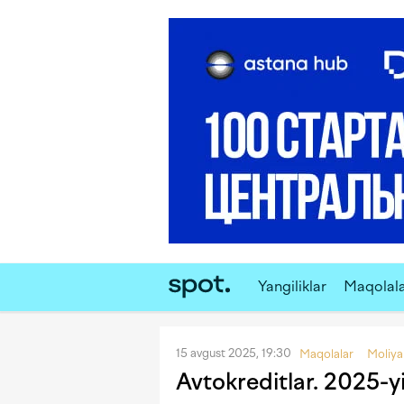
Yangiliklar
Maqolal
15 avgust 2025, 19:30
Maqolalar
Moliya
Avtokreditlar. 2025-yi