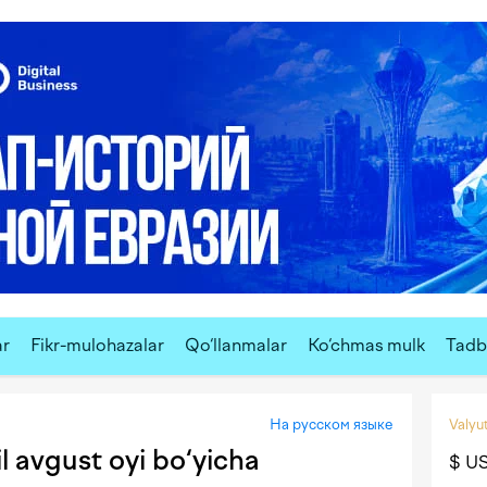
ar
Fikr-mulohazalar
Qo‘llanmalar
Ko‘chmas mulk
Tadbi
На русском языке
Valyut
l avgust oyi bo‘yicha
$ U