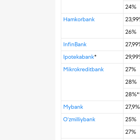
24%
Hamkorbank
23,9
26%
InfinBank
27,99
Ipotekabank
*
29,9
Mikrokreditbank
27%
28%
28%*
Mybank
27,9%
O‘zmilliybank
25%
27%