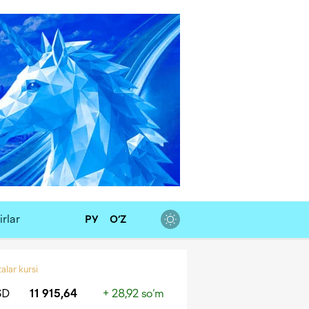
rlar
РУ
O‘Z
alar kursi
SD
11 915,64
+ 28,92 so‘m