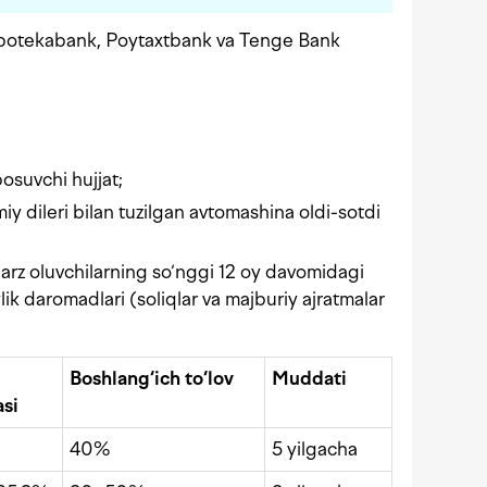
 Ipotekabank, Poytaxtbank va Tenge Bank
bosuvchi hujjat;
iy dileri bilan tuzilgan avtomashina oldi-sotdi
qarz oluvchilarning so‘nggi 12 oy davomidagi
lik daromadlari (soliqlar va majburiy ajratmalar
Boshlang‘ich to‘lov
Muddati
asi
40%
5 yilgacha