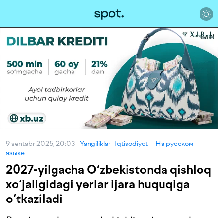
9 sentabr 2025, 20:03
Yangiliklar
Iqtisodiyot
На русском
языке
2027-yilgacha O‘zbekistonda qishloq
xo‘jaligidagi yerlar ijara huquqiga
o‘tkaziladi