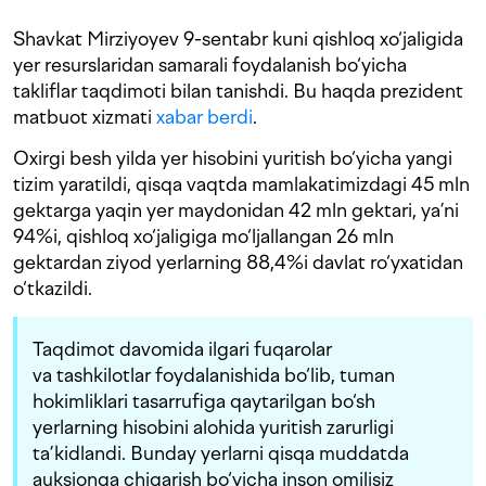
Shavkat Mirziyoyev 9-sentabr kuni qishloq xo‘jaligida
yer resurslaridan samarali foydalanish bo‘yicha
takliflar taqdimoti bilan tanishdi. Bu haqda prezident
matbuot xizmati
xabar berdi
.
Oxirgi besh yilda yer hisobini yuritish bo‘yicha yangi
tizim yaratildi, qisqa vaqtda mamlakatimizdagi 45 mln
gektarga yaqin yer maydonidan 42 mln gektari, ya’ni
94%i, qishloq xo‘jaligiga mo‘ljallangan 26 mln
gektardan ziyod yerlarning 88,4%i davlat ro‘yxatidan
o‘tkazildi.
Taqdimot davomida ilgari fuqarolar
va tashkilotlar foydalanishida bo‘lib, tuman
hokimliklari tasarrufiga qaytarilgan bo‘sh
yerlarning hisobini alohida yuritish zarurligi
ta’kidlandi. Bunday yerlarni qisqa muddatda
auksionga chiqarish bo‘yicha inson omilisiz