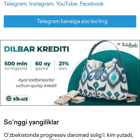
Telegram
,
Instagram
,
YouTube
,
Facebook
Telegram kanalga a'zo bo‘ling
So‘nggi yangiliklar
O‘zbekistonda progressiv daromad solig‘i: kim yutadi,