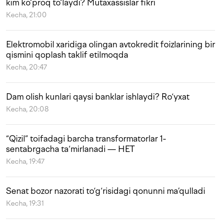
kim ko‘proq to‘laydi? Mutaxassislar fikri
Kecha, 21:00
Elektromobil xaridiga olingan avtokredit foizlarining bir
qismini qoplash taklif etilmoqda
Kecha, 20:47
Dam olish kunlari qaysi banklar ishlaydi? Ro‘yxat
Kecha, 20:08
“Qizil” toifadagi barcha transformatorlar 1-
sentabrgacha ta‘mirlanadi — HET
Kecha, 19:47
Senat bozor nazorati to‘g‘risidagi qonunni ma’qulladi
Kecha, 19:31