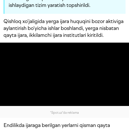
ishlaydigan tizim yaratish topshirildi.
Qishloq xo‘jaligida yerga ijara huquqini bozor aktiviga
aylantirish bo‘yicha ishlar boshlandi, yerga nisbatan
qayta ijara, ikkilamchi ijara institutlari kiritildi.
"Spot.uz"da reklama
Endilikda ijaraga berilgan yerlarni qisman qayta