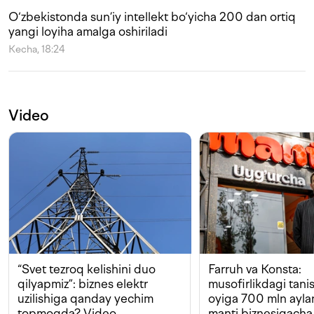
O‘zbekistonda sun’iy intellekt bo‘yicha 200 dan ortiq
yangi loyiha amalga oshiriladi
Kecha, 18:24
Video
“Svet tezroq kelishini duo
Farruh va Konsta:
qilyapmiz”: biznes elektr
musofirlikdagi tan
uzilishiga qanday yechim
oyiga 700 mln ayla
topmoqda? Video
manti biznesigacha