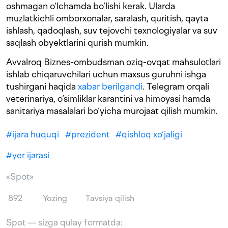
oshmagan o‘lchamda bo‘lishi kerak. Ularda
muzlatkichli omborxonalar, saralash, quritish, qayta
ishlash, qadoqlash, suv tejovchi texnologiyalar va suv
saqlash obyektlarini qurish mumkin.
Avvalroq Biznes-ombudsman oziq-ovqat mahsulotlari
ishlab chiqaruvchilari uchun maxsus guruhni ishga
tushirgani haqida
xabar berilgandi
. Telegram orqali
veterinariya, o‘simliklar karantini va himoyasi hamda
sanitariya masalalari bo‘yicha murojaat qilish mumkin.
#
ijara huquqi
#
prezident
#
qishloq xo‘jaligi
#
yer ijarasi
«Spot»
892
Yozing
Tavsiya qilish
Spot — sizga qulay formatda: