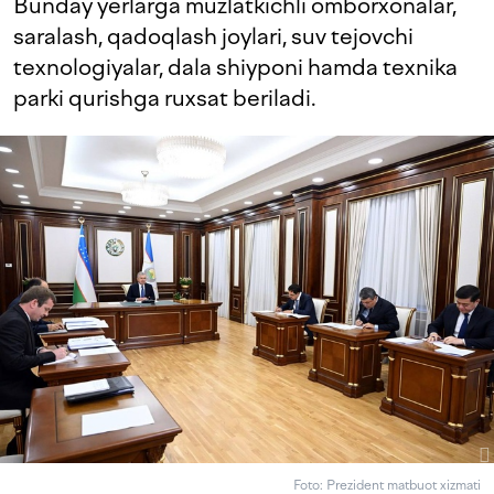
Bunday yerlarga muzlatkichli omborxonalar,
saralash, qadoqlash joylari, suv tejovchi
texnologiyalar, dala shiyponi hamda texnika
parki qurishga ruxsat beriladi.
Foto: Prezident matbuot xizmati