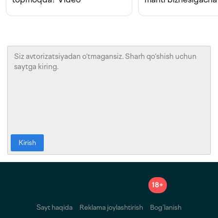
Kirish
18+
Sayt haqida
Reklama joylashtirish
Bog‘lanish