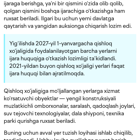
ijaraga berishga, ya’ni bir qismini o‘zida olib qolib,
qolgan qismini boshqa ijarachiga o‘tkazishga ham
ruxsat beriladi. Ilgari bu uchun yerni davlatga
qaytarish va yangidan auksionga chiqarish lozim edi.
Yig‘ilishda 2027-yil 1-yanvargacha qishloq
xo‘jaligida foydalanilayotgan barcha yerlarni
ijara huquqiga o‘tkazish lozimligi ta’kidlandi.
2021-yildan buyon qishloq xo‘jaligi yerlari faqat
ijara huquqi bilan ajratilmoqda.
Qishloq xo‘jaligiga mo‘ljallangan yerlarga xizmat
ko‘rsatuvchi obyektlar — yengil konstruksiyali
muzlatkichli omborxonalar, saralash, qadoqlash joylari,
suv tejovchi texnologiyalar, dala shiyponi, texnika
parki qurishga ruxsat beriladi.
Buning uchun avval yer tuzish loyihasi ishlab chiqilib,