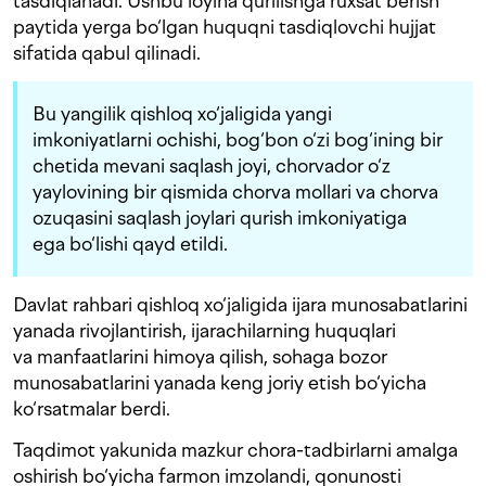
tasdiqlanadi. Ushbu loyiha qurilishga ruxsat berish
paytida yerga bo‘lgan huquqni tasdiqlovchi hujjat
sifatida qabul qilinadi.
Bu yangilik qishloq xo‘jaligida yangi
imkoniyatlarni ochishi, bog‘bon o‘zi bog‘ining bir
chetida mevani saqlash joyi, chorvador o‘z
yaylovining bir qismida chorva mollari va chorva
ozuqasini saqlash joylari qurish imkoniyatiga
ega bo‘lishi qayd etildi.
Davlat rahbari qishloq xo‘jaligida ijara munosabatlarini
yanada rivojlantirish, ijarachilarning huquqlari
va manfaatlarini himoya qilish, sohaga bozor
munosabatlarini yanada keng joriy etish bo‘yicha
ko‘rsatmalar berdi.
Taqdimot yakunida mazkur chora-tadbirlarni amalga
oshirish bo‘yicha farmon imzolandi, qonunosti