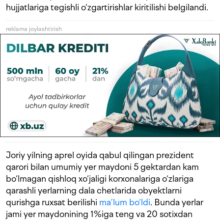
hujjatlariga tegishli o‘zgartirishlar kiritilishi belgilandi.
reklama joylashtirish
Joriy yilning aprel oyida qabul qilingan prezident
qarori bilan umumiy yer maydoni 5 gektardan kam
bo‘lmagan qishloq xo‘jaligi korxonalariga o‘zlariga
qarashli yerlarning dala chetlarida obyektlarni
qurishga ruxsat berilishi
ma’lum bo‘ldi
. Bunda yerlar
jami yer maydonining 1%iga teng va 20 sotixdan