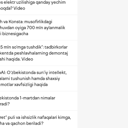
s elektr uzilishiga qanday yechim
oqda? Video
h va Konsta: musofirlikdagi
shuvdan oyiga 700 mln aylanmalik
i biznesigacha
5 mln so‘mga tushdik”: tadbirkorlar
kentda peshlavhalarning demontaj
ishi haqida. Video
AI: O‘zbekistonda sun’iy intellekt,
alarni tushunish hamda shaxsiy
motlar xavfsizligi haqida
ekistonda 1-martdan nimalar
radi?
et” puli va ishsizlik nafaqalari kimga,
ha va qachon beriladi?