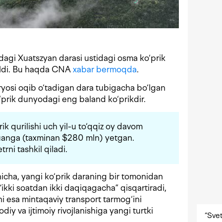
dagi Xuatszyan darasi ustidagi osma ko‘prik
hildi. Bu haqda CNA
xabar bermoqda
.
yosi oqib o‘tadigan dara tubigacha bo‘lgan
‘prik dunyodagi eng baland ko‘prikdir.
ik qurilishi uch yil-u to‘qqiz oy davom
yuanga (taxminan $280 mln) yetgan.
rni tashkil qiladi.
hicha, yangi ko‘prik daraning bir tomonidan
“ikki soatdan ikki daqiqagacha” qisqartiradi,
hi esa mintaqaviy transport tarmog‘ini
diy va ijtimoiy rivojlanishiga yangi turtki
“Svet