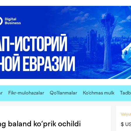
ar
Fikr-mulohazalar
Qo‘llanmalar
Ko‘chmas mulk
Tadbi
Valyut
 baland ko‘prik ochildi
$ U