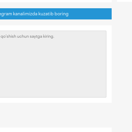
egram kanalimizda kuzatib boring