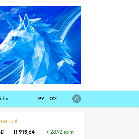
rlar
РУ
O‘Z
alar kursi
SD
11 915,64
+ 28,92 so‘m