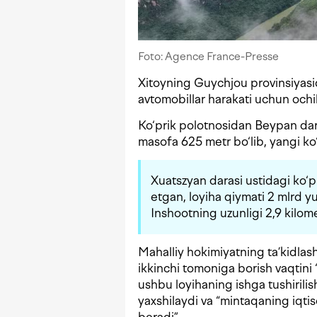
Foto: Agence France-Presse
Xitoyning Guychjou provinsiyasi
avtomobillar harakati uchun oc
Ko‘prik polotnosidan Beypan dar
masofa 625 metr bo‘lib, yangi ko
Xuatszyan darasi ustidagi ko‘pr
etgan, loyiha qiymati 2 mlrd 
Inshootning uzunligi 2,9 kilomet
Mahalliy hokimiyatning ta’kidlas
ikkinchi tomoniga borish vaqtini 
ushbu loyihaning ishga tushirilis
yaxshilaydi va “mintaqaning iqtiso