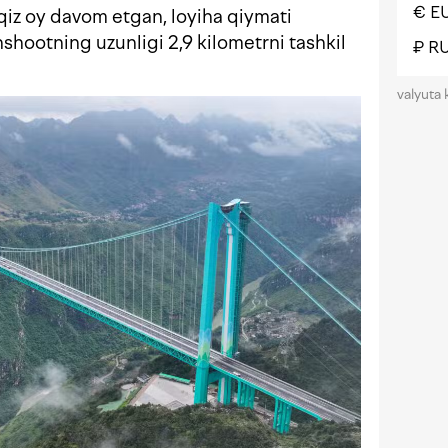
€ E
‘qqiz oy davom etgan, loyiha qiymati
hootning uzunligi 2,9 kilometrni tashkil
₽ R
valyuta 