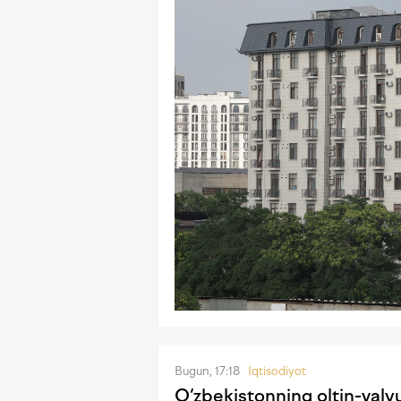
Bugun, 17:18
Iqtisodiyot
O‘zbekistonning oltin-valyu