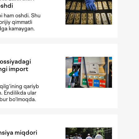
oshdi
ibi ham oshdi. Shu
rijiy qimmatli
lrdga kamaygan.
Rossiyadagi
angi import
oqilg‘ining qariyb
 Endilikda ular
jbur bo‘lmoqda.
nsiya miqdori