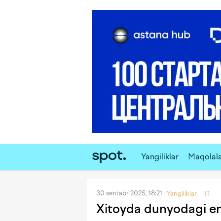
Yangiliklar
Maqolal
30 sentabr 2025, 18:21
Yangiliklar
IT
Xitoyda dunyodagi eng