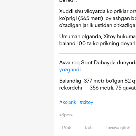
beradi”.
Xuddi shu viloyatda ko‘priklar o
ko‘prigi (565 metr) joylashgan bo
o‘tadigan jarlik ustidan o‘tkazilga
Umuman olganda, Xitoy hukumati 
baland 100 ta ko‘prikning deyarl
Avvalroq Spot Dubayda dunyoda
yozgandi
.
Balandligi 377 metr bo‘lgan 82 
rekordchi — 356 metrli, 75 qavatl
#
ko'prik
#
xitoy
«Spot»
1 958
Izoh
Tavsiya qilish