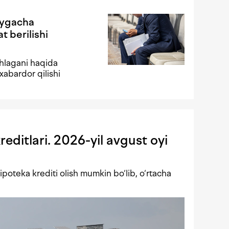
oygacha
t berilishi
shlagani haqida
xabardor qilishi
editlari. 2026-yil avgust oyi
poteka krediti olish mumkin bo‘lib, o‘rtacha