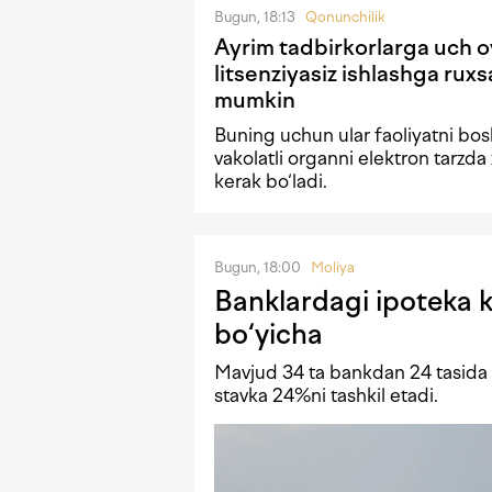
Bugun, 18:13
Qonunchilik
Ayrim tadbirkorlarga uch 
litsenziyasiz ishlashga ruxsa
mumkin
Buning uchun ular faoliyatni bo
vakolatli organni elektron tarzda 
kerak bo‘ladi.
Bugun, 18:00
Moliya
Banklardagi ipoteka kr
bo‘yicha
Mavjud 34 ta bankdan 24 tasida i
stavka 24%ni tashkil etadi.