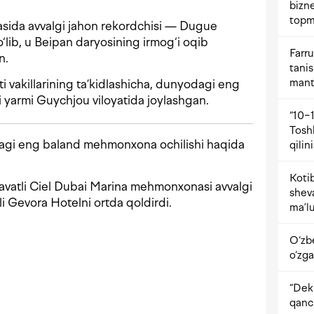
bizne
topm
rasida avvalgi jahon rekordchisi — Dugue
‘lib, u Beipan daryosining irmog‘i oqib
Farru
n.
tani
mant
vakillarining ta’kidlashicha, dunyodagi eng
i yarmi Guychjou viloyatida joylashgan.
“10−1
Tosh
gi eng baland mehmonxona ochilishi haqida
qilin
Kotib
qavatli Ciel Dubai Marina mehmonxonasi avvalgi
shev
i Gevora Hotelni ortda qoldirdi.
ma’lu
O‘zb
o‘zga
“Dekr
qanc