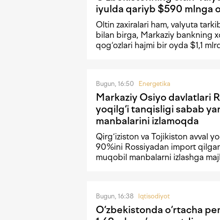
iyulda qariyb $590 mlnga 
Oltin zaxiralari ham, valyuta tark
bilan birga, Markaziy bankning xo
qog‘ozlari hajmi bir oyda $1,1 m
Bugun, 16:50
Energetika
Markaziy Osiyo davlatlari 
yoqilg‘i tanqisligi sabab y
manbalarini izlamoqda
Qirg‘iziston va Tojikiston avval y
90%ini Rossiyadan import qilgan.
muqobil manbalarni izlashga ma
Bugun, 16:38
Iqtisodiyot
O‘zbekistonda o‘rtacha pe