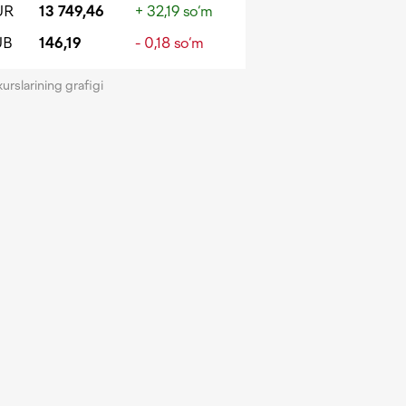
UR
13 749,46
+ 32,19 so‘m
UB
146,19
- 0,18 so‘m
kurslarining grafigi