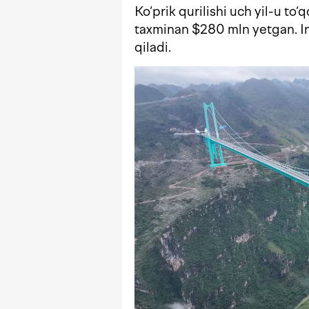
Ko‘prik qurilishi uch yil-u to
taxminan $280 mln yetgan. Ins
qiladi.