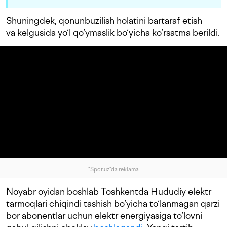
Shuningdek, qonunbuzilish holatini bartaraf etish
va kelgusida yo‘l qo‘ymaslik bo‘yicha ko‘rsatma berildi.
"Spot.uz"da reklama
Noyabr oyidan boshlab Toshkentda Hududiy elektr
tarmoqlari chiqindi tashish bo‘yicha to‘lanmagan qarzi
bor abonentlar uchun elektr energiyasiga to‘lovni