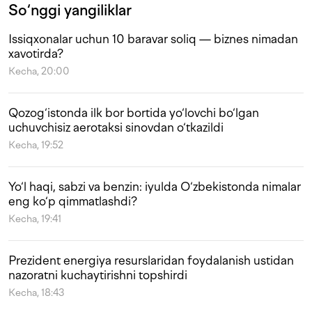
So‘nggi yangiliklar
Issiqxonalar uchun 10 baravar soliq — biznes nimadan
xavotirda?
Kecha, 20:00
Qozog‘istonda ilk bor bortida yo‘lovchi bo‘lgan
uchuvchisiz aerotaksi sinovdan o‘tkazildi
Kecha, 19:52
Yo‘l haqi, sabzi va benzin: iyulda O‘zbekistonda nimalar
eng ko‘p qimmatlashdi?
Kecha, 19:41
Prezident energiya resurslaridan foydalanish ustidan
nazoratni kuchaytirishni topshirdi
Kecha, 18:43