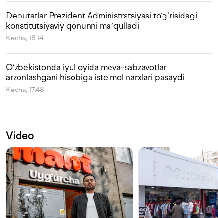
Deputatlar Prezident Administratsiyasi to‘g‘risidagi
konstitutsiyaviy qonunni maʼqulladi
Kecha, 18:14
O‘zbekistonda iyul oyida meva-sabzavotlar
arzonlashgani hisobiga iste‘mol narxlari pasaydi
Kecha, 17:48
Video