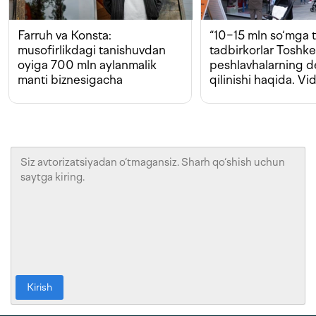
Farruh va Konsta:
“10−15 mln so‘mga t
musofirlikdagi tanishuvdan
tadbirkorlar Toshk
oyiga 700 mln aylanmalik
peshlavhalarning 
manti biznesigacha
qilinishi haqida. Vi
Kirish