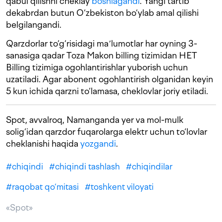
qabul qilishni cheklay
boshlagandi
. Yangi tartib
dekabrdan butun O‘zbekiston bo‘ylab amal qilishi
belgilangandi.
Qarzdorlar to‘g‘risidagi maʼlumotlar har oyning 3-
sanasiga qadar Toza Makon billing tizimidan HET
Billing tizimiga ogohlantirishlar yuborish uchun
uzatiladi. Agar abonent ogohlantirish olganidan keyin
5 kun ichida qarzni to‘lamasa, cheklovlar joriy etiladi.
Spot, avvalroq, Namanganda yer va mol-mulk
solig‘idan qarzdor fuqarolarga elektr uchun to‘lovlar
cheklanishi haqida
yozgandi
.
#
chiqindi
#
chiqindi tashlash
#
chiqindilar
#
raqobat qo‘mitasi
#
toshkent viloyati
«Spot»