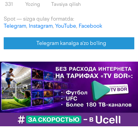
331
Yozing
Tavsiya qilish
Spot — sizga qulay formatda:
Telegram
,
Instagram
,
YouTube
,
Facebook
Telegram kanalga a'zo bo‘ling