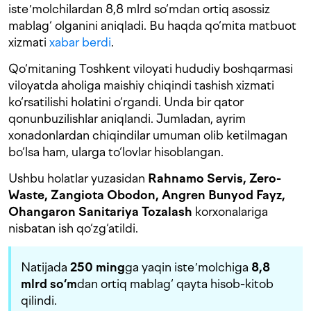
isteʼmolchilardan 8,8 mlrd so‘mdan ortiq asossiz
mablag‘ olganini aniqladi. Bu haqda qo‘mita matbuot
xizmati
xabar berdi
.
Qo‘mitaning Toshkent viloyati hududiy boshqarmasi
viloyatda aholiga maishiy chiqindi tashish xizmati
ko‘rsatilishi holatini o‘rgandi. Unda bir qator
qonunbuzilishlar aniqlandi. Jumladan, ayrim
xonadonlardan chiqindilar umuman olib ketilmagan
bo‘lsa ham, ularga to‘lovlar hisoblangan.
Ushbu holatlar yuzasidan
Rahnamo Servis, Zero-
Waste, Zangiota Obodon, Angren Bunyod Fayz,
Ohangaron Sanitariya Tozalash
korxonalariga
nisbatan ish qo‘zg‘atildi.
Natijada
250 ming
ga yaqin isteʼmolchiga
8,8
mlrd so‘m
dan ortiq mablag‘ qayta hisob-kitob
qilindi.