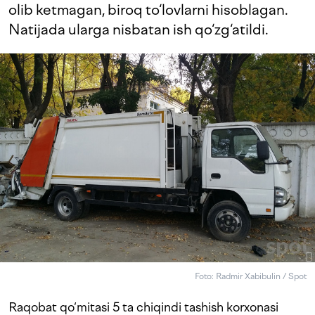
olib ketmagan, biroq to‘lovlarni hisoblagan.
Natijada ularga nisbatan ish qo‘zg‘atildi.
Foto: Radmir Xabibulin / Spot
Raqobat qo‘mitasi 5 ta chiqindi tashish korxonasi