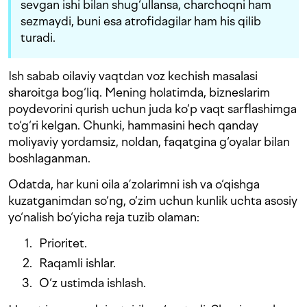
sevgan ishi bilan shug‘ullansa, charchoqni ham
sezmaydi, buni esa atrofidagilar ham his qilib
turadi.
Ish sabab oilaviy vaqtdan voz kechish masalasi
sharoitga bog‘liq. Mening holatimda, bizneslarim
poydevorini qurish uchun juda ko‘p vaqt sarflashimga
to‘g‘ri kelgan. Chunki, hammasini hech qanday
moliyaviy yordamsiz, noldan, faqatgina g‘oyalar bilan
boshlaganman.
Odatda, har kuni oila a’zolarimni ish va o‘qishga
kuzatganimdan so‘ng, o‘zim uchun kunlik uchta asosiy
yo‘nalish bo‘yicha reja tuzib olaman:
Prioritet.
Raqamli ishlar.
O‘z ustimda ishlash.