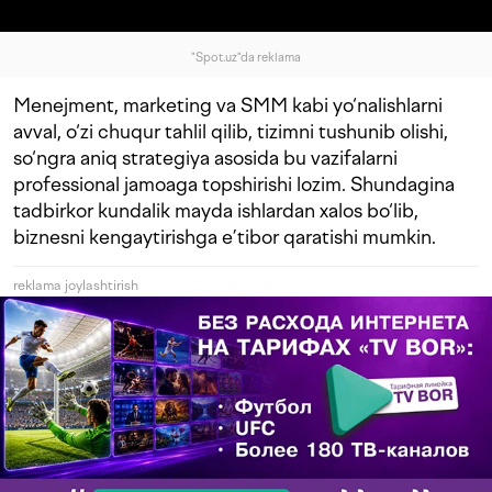
"Spot.uz"da reklama
Menejment, marketing va SMM kabi yo‘nalishlarni
avval, o‘zi chuqur tahlil qilib, tizimni tushunib olishi,
so‘ngra aniq strategiya asosida bu vazifalarni
professional jamoaga topshirishi lozim. Shundagina
tadbirkor kundalik mayda ishlardan xalos bo‘lib,
biznesni kengaytirishga e’tibor qaratishi mumkin.
reklama joylashtirish