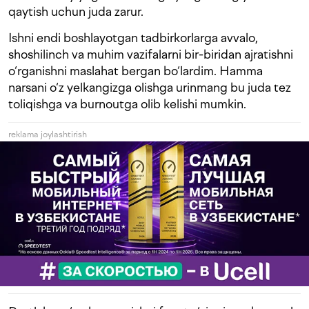
qaytish uchun juda zarur.
Ishni endi boshlayotgan tadbirkorlarga avvalo,
shoshilinch va muhim vazifalarni bir-biridan ajratishni
o‘rganishni maslahat bergan bo‘lardim. Hamma
narsani o‘z yelkangizga olishga urinmang bu juda tez
toliqishga va burnoutga olib kelishi mumkin.
reklama joylashtirish