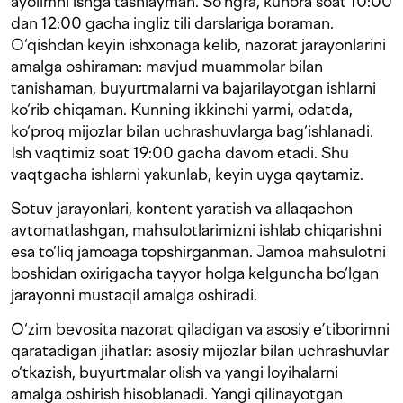
ayolimni ishga tashlayman. So‘ngra, kunora soat 10:00
dan 12:00 gacha ingliz tili darslariga boraman.
O‘qishdan keyin ishxonaga kelib, nazorat jarayonlarini
amalga oshiraman: mavjud muammolar bilan
tanishaman, buyurtmalarni va bajarilayotgan ishlarni
ko‘rib chiqaman. Kunning ikkinchi yarmi, odatda,
ko‘proq mijozlar bilan uchrashuvlarga bag‘ishlanadi.
Ish vaqtimiz soat 19:00 gacha davom etadi. Shu
vaqtgacha ishlarni yakunlab, keyin uyga qaytamiz.
Sotuv jarayonlari, kontent yaratish va allaqachon
avtomatlashgan, mahsulotlarimizni ishlab chiqarishni
esa to‘liq jamoaga topshirganman. Jamoa mahsulotni
boshidan oxirigacha tayyor holga kelguncha bo‘lgan
jarayonni mustaqil amalga oshiradi.
O‘zim bevosita nazorat qiladigan va asosiy e’tiborimni
qaratadigan jihatlar: asosiy mijozlar bilan uchrashuvlar
o‘tkazish, buyurtmalar olish va yangi loyihalarni
amalga oshirish hisoblanadi. Yangi qilinayotgan