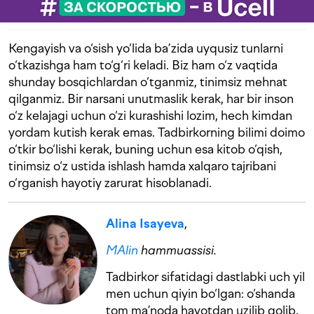
Kengayish va o‘sish yo‘lida ba’zida uyqusiz tunlarni
o‘tkazishga ham to‘g‘ri keladi. Biz ham o‘z vaqtida
shunday bosqichlardan o‘tganmiz, tinimsiz mehnat
qilganmiz. Bir narsani unutmaslik kerak, har bir inson
o‘z kelajagi uchun o‘zi kurashishi lozim, hech kimdan
yordam kutish kerak emas. Tadbirkorning bilimi doimo
o‘tkir bo‘lishi kerak, buning uchun esa kitob o‘qish,
tinimsiz o‘z ustida ishlash hamda xalqaro tajribani
o‘rganish hayotiy zarurat hisoblanadi.
Alina Isayeva
,
MAlin
hammuassisi.
Tadbirkor sifatidagi dastlabki uch yil
men uchun qiyin bo‘lgan: o‘shanda
tom ma’noda hayotdan uzilib qolib,