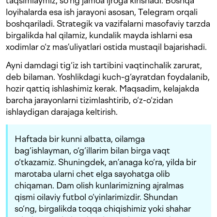
taqsimlaymiz, so‘ng jamoa ijroga kirishadi. Boshqa
loyihalarda esa ish jarayoni asosan, Telegram orqali
boshqariladi. Strategik va vazifalarni masofaviy tarzda
birgalikda hal qilamiz, kundalik mayda ishlarni esa
xodimlar o‘z mas’uliyatlari ostida mustaqil bajarishadi.
Ayni damdagi tig‘iz ish tartibini vaqtinchalik zarurat,
deb bilaman. Yoshlikdagi kuch-g‘ayratdan foydalanib,
hozir qattiq ishlashimiz kerak. Maqsadim, kelajakda
barcha jarayonlarni tizimlashtirib, o‘z-o‘zidan
ishlaydigan darajaga keltirish.
Haftada bir kunni albatta, oilamga
bag‘ishlayman, o‘g‘illarim bilan birga vaqt
o‘tkazamiz. Shuningdek, an’anaga ko‘ra, yilda bir
marotaba ularni chet elga sayohatga olib
chiqaman. Dam olish kunlarimizning ajralmas
qismi oilaviy futbol o‘yinlarimizdir. Shundan
so‘ng, birgalikda toqqa chiqishimiz yoki shahar