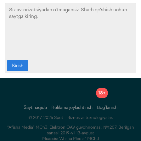
Kirish
18+
Sayt haqida
Reklama joylashtirish
Bog‘lanish
© 2017-2026 Spot – Biznes va texnologiyalar.
“Afisha Media” MChJ. Elektron OAV guvohnomasi: №1207. Berilgan
sanasi: 2019-yil 13-avgust
Muassis: “Afisha Media” MChJ