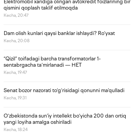
Elektromobil xaridiga olingan avtokredit foizlarining bir
qismini qoplash taklif etilmoqda
Kecha, 20:47
Dam olish kunlari qaysi banklar ishlaydi? Ro‘yxat
Kecha, 20:08
“Qizil” toifadagi barcha transformatorlar 1-
sentabrgacha ta‘mirlanadi — HET
Kecha, 19:47
Senat bozor nazorati to‘g‘risidagi qonunni ma’qulladi
Kecha, 19:31
O‘zbekistonda sun’iy intellekt bo‘yicha 200 dan ortiq
yangi loyiha amalga oshiriladi
Kecha, 18:24