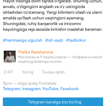
Hayot insonga doim tajriba o‘rgatadi. Shuning uchun,
avvalo, o‘zligingizni anglash va o‘z ustingizda
ishlashdan to‘xtamang. Yangi bilimlarni izlash va ularni
amalda qo‘llash uchun vaqtingizni ayamang.
Shuningdek, ruhiy barqarorlik va intizomni
hayotingizga reja asosida kiritishni maslahat beraman.
#
hammasiga ulgurish
#
ish vaqti
#
tadbirkor
Malika Ravshanova
Men biznes va IT haqida yozaman — info@spot.uz manzili
orqali bogʻlanishingiz mumkin.
2 471
Yozing
Tavsiya qilish
Spot — sizga qulay formatda:
Telegram
,
Instagram
,
YouTube
,
Facebook
Telegram kanalga a'zo bo‘ling