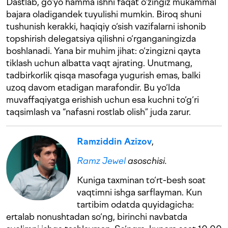
Dastlab, go‘yo hamma ishni faqat o‘zingiz mukammal
bajara oladigandek tuyulishi mumkin. Biroq shuni
tushunish kerakki, haqiqiy o‘sish vazifalarni ishonib
topshirish delegatsiya qilishni o‘rganganingizda
boshlanadi. Yana bir muhim jihat: o‘zingizni qayta
tiklash uchun albatta vaqt ajrating. Unutmang,
tadbirkorlik qisqa masofaga yugurish emas, balki
uzoq davom etadigan marafondir. Bu yo‘lda
muvaffaqiyatga erishish uchun esa kuchni to‘g‘ri
taqsimlash va “nafasni rostlab olish” juda zarur.
Ramziddin Azizov
,
Ramz Jewel
asoschisi.
Kuniga taxminan to‘rt-besh soat
vaqtimni ishga sarflayman. Kun
tartibim odatda quyidagicha:
ertalab nonushtadan so‘ng, birinchi navbatda