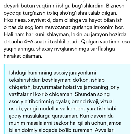
deyarli butun vaqtimni ishga bag‘ishlardim. Biznesni
oyoqqa turg‘azish to‘liq sho‘ng‘ishni talab qilgan.
Hozir esa, xayriyatki, dam olishga va hayot bilan ish
o‘rtasida sog‘lom muvozanat qurishga imkonim bor.
Hali ham har kuni ishlayman, lekin bu jarayon hozirda
o‘rtacha 4−6 soatni tashkil etadi. Qolgan vaqtimni esa
yaqinlarimga, shaxsiy rivojlanishimga sarflashga
harakat qilaman.
Ishdagi kunimning asosiy jarayonlarni
tekshirishdan boshlayman: do‘kon, ishlab
chiqarish, buyurtmalar holati va jamoaning joriy
vazifalarini ko‘rib chiqaman. Shundan so‘ng
asosiy e’tiborimni g‘oyalar, brend rivoji, vizual
uslub, yangi modellar va kontent yaratish kabi
ijodiy masalalarga qarataman. Kun davomida
muhim masalalarni tezkor hal qilish uchun jamoa
bilan doimiy aloqada bo‘lib turaman. Avvallari