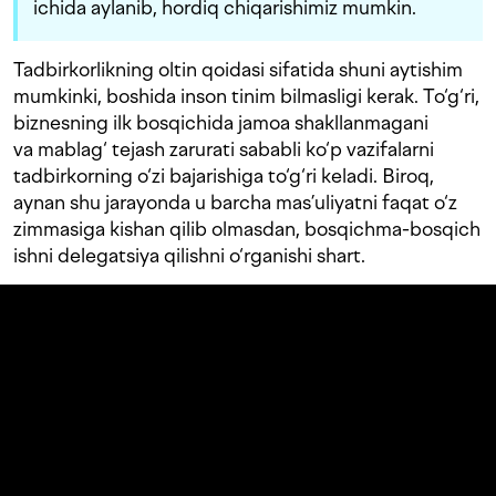
ichida aylanib, hordiq chiqarishimiz mumkin.
Tadbirkorlikning oltin qoidasi sifatida shuni aytishim
mumkinki, boshida inson tinim bilmasligi kerak. To‘g‘ri,
biznesning ilk bosqichida jamoa shakllanmagani
va mablag‘ tejash zarurati sababli ko‘p vazifalarni
tadbirkorning o‘zi bajarishiga to‘g‘ri keladi. Biroq,
aynan shu jarayonda u barcha mas’uliyatni faqat o‘z
zimmasiga kishan qilib olmasdan, bosqichma-bosqich
ishni delegatsiya qilishni o‘rganishi shart.