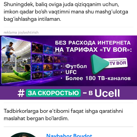
Shuningdek, baliq oviga juda qiziqqanim uchun,
imkon qadar bo‘sh vaqtimni mana shu mashg‘ulotga
bag‘ishlashga intilaman.
reklama joylashtirish
Tadbirkorlarga bor e’tiborni faqat ishga qaratishni
maslahat bergan bo‘lardim.
Navbahor Boudot
,