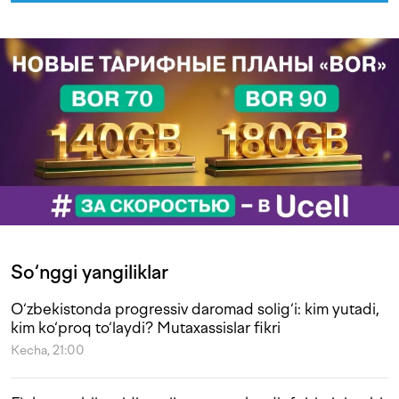
So‘nggi yangiliklar
O‘zbekistonda progressiv daromad solig‘i: kim yutadi,
kim ko‘proq to‘laydi? Mutaxassislar fikri
Kecha, 21:00