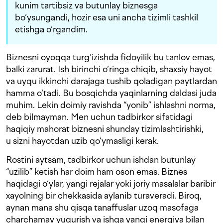
kunim tartibsiz va butunlay biznesga
bo‘ysungandi, hozir esa uni ancha tizimli tashkil
etishga o‘rgandim.
Biznesni oyoqqa turg‘izishda fidoyilik bu tanlov emas,
balki zarurat. Ish birinchi o‘ringa chiqib, shaxsiy hayot
va uyqu ikkinchi darajaga tushib qoladigan paytlardan
hamma o‘tadi. Bu bosqichda yaqinlarning daldasi juda
muhim. Lekin doimiy ravishda “yonib” ishlashni norma,
deb bilmayman. Men uchun tadbirkor sifatidagi
haqiqiy mahorat biznesni shunday tizimlashtirishki,
u sizni hayotdan uzib qo‘ymasligi kerak.
Rostini aytsam, tadbirkor uchun ishdan butunlay
“uzilib” ketish har doim ham oson emas. Biznes
haqidagi o‘ylar, yangi rejalar yoki joriy masalalar baribir
xayolning bir chekkasida aylanib turaveradi. Biroq,
aynan mana shu qisqa tanaffuslar uzoq masofaga
charchamay yugurish va ishga yangi energiya bilan