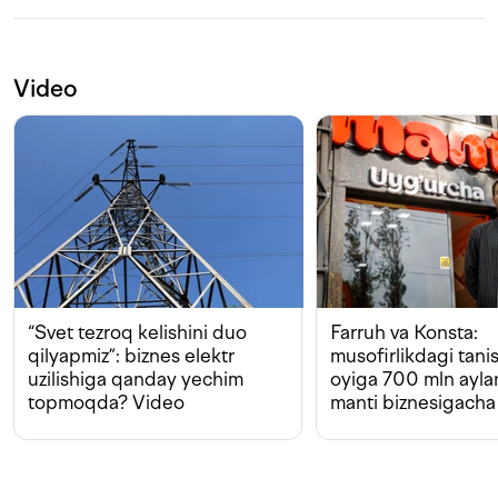
Video
“Svet tezroq kelishini duo
Farruh va Konsta:
qilyapmiz”: biznes elektr
musofirlikdagi tan
uzilishiga qanday yechim
oyiga 700 mln ayla
topmoqda? Video
manti biznesigacha