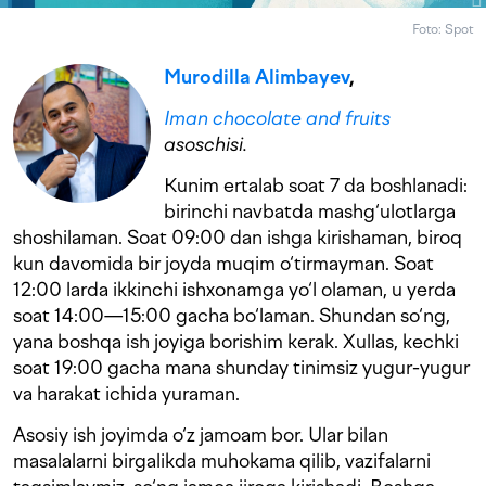
Foto: Spot
Murodilla Alimbayev
,
Iman chocolate and fruits
asoschisi.
Kunim ertalab soat 7 da boshlanadi:
birinchi navbatda mashg‘ulotlarga
shoshilaman. Soat 09:00 dan ishga kirishaman, biroq
kun davomida bir joyda muqim o‘tirmayman. Soat
12:00 larda ikkinchi ishxonamga yo‘l olaman, u yerda
soat
14:00—15:00
gacha bo‘laman. Shundan so‘ng,
yana boshqa ish joyiga borishim kerak. Xullas, kechki
soat 19:00 gacha mana shunday tinimsiz yugur-yugur
va harakat ichida yuraman.
Asosiy ish joyimda o‘z jamoam bor. Ular bilan
masalalarni birgalikda muhokama qilib, vazifalarni