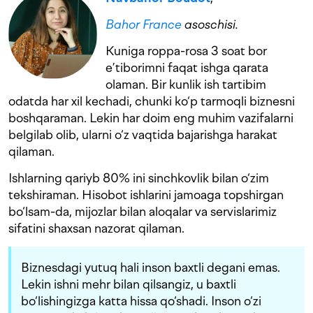
Bahor France
asoschisi.
Kuniga roppa-rosa 3 soat bor
e’tiborimni faqat ishga qarata
olaman. Bir kunlik ish tartibim
odatda har xil kechadi, chunki ko‘p tarmoqli biznesni
boshqaraman. Lekin har doim eng muhim vazifalarni
belgilab olib, ularni o‘z vaqtida bajarishga harakat
qilaman.
Ishlarning qariyb 80% ini sinchkovlik bilan o‘zim
tekshiraman. Hisobot ishlarini jamoaga topshirgan
bo‘lsam-da, mijozlar bilan aloqalar va servislarimiz
sifatini shaxsan nazorat qilaman.
Biznesdagi yutuq hali inson baxtli degani emas.
Lekin ishni mehr bilan qilsangiz, u baxtli
bo‘lishingizga katta hissa qo‘shadi. Inson o‘zi