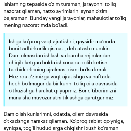
ishlarning tepasida o‘zim turaman, jarayonni to‘liq
nazorat qilaman, hatto ayrimlarini aynan o‘zim
bajaraman. Bunday yangi jarayonlar, mahsulotlar to‘liq
mening nazoratimda bo‘ladi.
Ishga ko‘proq vaqt ajratishni, qaysidir ma’noda
buni tadbirkorlik qismati, deb atash mumkin.
Dam olmasdan ishlash va barcha rejimlardan
chiqib ketgan holda ishxonada qolib ketish
tadbirkorlikning ajralmas qismi bo‘lsa kerak.
Hozirda o‘zimizga vaqt ajratishga va haftada
hech bo‘lmaganda bir kunni to‘liq oila davrasida
o‘tkazishga harakat qilyapmiz. Bor e’tiborimizni
mana shu muvozanatni tiklashga qaratganmiz.
Dam olish kunlarimni, odatda, oilam davrasida
o‘tkazishga harakat qilaman. Ko‘proq tabiat qo‘yniga,
ayniqsa, tog‘li hududlarga chiqishni xush ko‘raman.