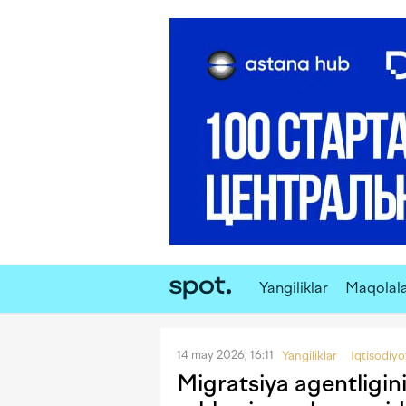
Yangiliklar
Maqolal
14 may 2026, 16:11
Yangiliklar
Iqtisodiyo
Migratsiya agentligi