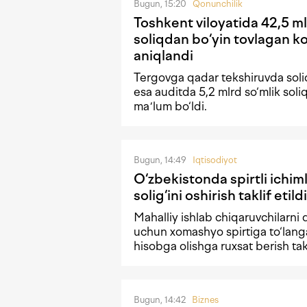
Bugun, 15:20
Qonunchilik
Toshkent viloyatida 42,5 ml
soliqdan bo‘yin tovlagan k
aniqlandi
Tergovga qadar tekshiruvda soli
esa auditda 5,2 mlrd so‘mlik sol
maʼlum bo‘ldi.
Bugun, 14:49
Iqtisodiyot
O‘zbekistonda spirtli ichiml
solig‘ini oshirish taklif etildi
Mahalliy ishlab chiqaruvchilarni 
uchun xomashyo spirtiga to‘langan
hisobga olishga ruxsat berish tak
Bugun, 14:42
Biznes