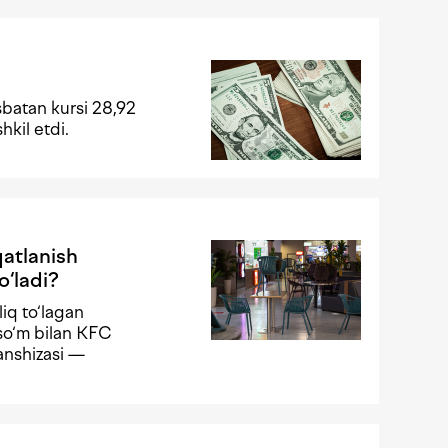
sbatan kursi 28,92
hkil etdi.
qatlanish
o‘ladi?
iq to‘lagan
 so‘m bilan KFC
anshizasi —