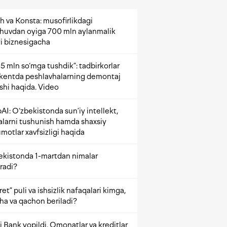
h va Konsta: musofirlikdagi
shuvdan oyiga 700 mln aylanmalik
i biznesigacha
5 mln so‘mga tushdik”: tadbirkorlar
kentda peshlavhalarning demontaj
ishi haqida. Video
AI: O‘zbekistonda sun’iy intellekt,
alarni tushunish hamda shaxsiy
motlar xavfsizligi haqida
ekistonda 1-martdan nimalar
radi?
et” puli va ishsizlik nafaqalari kimga,
ha va qachon beriladi?
 Bank yopildi. Omonatlar va kreditlar