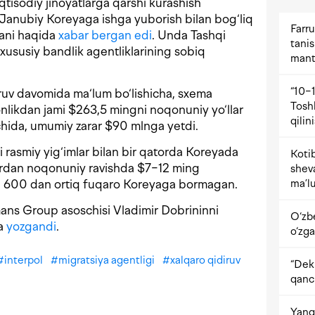
tisodiy jinoyatlarga qarshi kurashish
 Janubiy Koreyaga ishga yuborish bilan bog‘liq
Farru
gani haqida
xabar bergan edi
. Unda Tashqi
tani
 xususiy bandlik agentliklarining sobiq
mant
“10−1
ruv davomida ma‘lum bo‘lishicha, sxema
Tosh
tonlikdan jami $263,5 mingni noqonuniy yo‘llar
qilin
chida, umumiy zarar $90 mlnga yetdi.
i rasmiy yig‘imlar bilan bir qatorda Koreyada
Kotib
lardan noqonuniy ravishda $7−12 ming
shev
ma’lu
gan 600 dan ortiq fuqaro Koreyaga bormagan.
ans Group asoschisi Vladimir Dobrininni
O‘zb
da
yozgandi
.
o‘zga
#
interpol
#
migratsiya agentligi
#
xalqaro qidiruv
“Dekr
qanc
Yangi