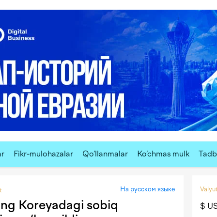
ar
Fikr-mulohazalar
Qo‘llanmalar
Ko‘chmas mulk
Tadbi
На русском языке
Valyut
t
ning Koreyadagi sobiq
$ U