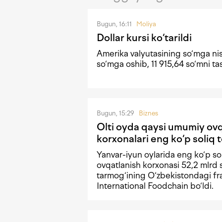
Bugun, 16:11
Moliya
Dollar kursi ko‘tarildi
Amerika valyutasining so‘mga ni
so‘mga oshib, 11 915,64 so‘mni tas
Bugun, 15:29
Biznes
Olti oyda qaysi umumiy ov
korxonalari eng ko‘p soliq t
Yanvar-iyun oylarida eng ko‘p sol
ovqatlanish korxonasi 52,2 mlrd
tarmog‘ining O‘zbekistondagi fr
International Foodchain bo‘ldi.