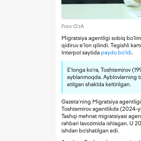
Foto: O‘zA
Migratsiya agentligi sobiq bo‘li
qidiruv e‘lon qilindi. Tegishli kar
Interpol saytida
paydo bo‘ldi
.
E‘longa ko‘ra, Toshtemirov (199
ayblanmoqda. Ayblovlarning t
etilgan shaklda keltirilgan.
Gazeta‘ning Migratsiya agentlig
Toshtemirov agentlikda (2024-yil
Tashqi mehnat migratsiyasi agen
rahbari lavozimida ishlagan. U 2
ishdan bo‘shatilgan edi.