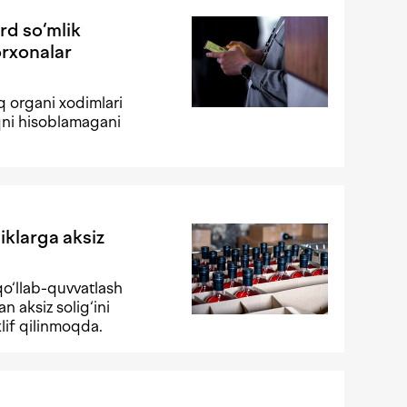
rd so‘mlik
orxonalar
q organi xodimlari
iqni hisoblamagani
iklarga aksiz
qo‘llab-quvvatlash
 aksiz solig‘ini
lif qilinmoqda.