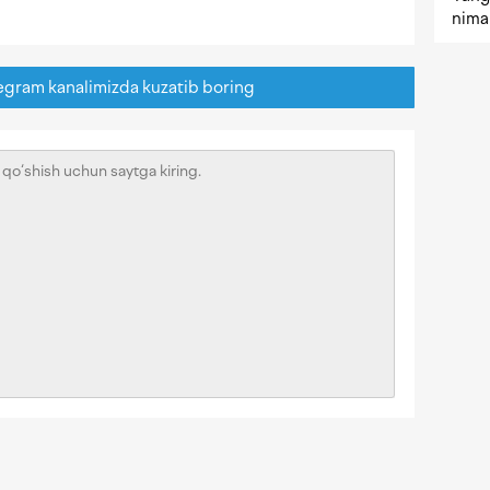
nima 
egram kanalimizda kuzatib boring