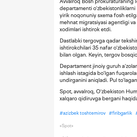
Avvalroq Bosh prokuraturaning Iq
departamenti o‘zbekistonliklarni
yirik noqonuniy sxema fosh etil
mehnat migratsiyasi agentligi va
xodimlari ishtirok etdi.
Dastlabki tergovga qadar tekshi
ishtirokchilari 35 nafar o‘zbekis
bilan olgan. Keyin, tergov bosqi
Departament jinoiy guruh a‘zolar
ishlash istagida bo‘lgan fuqaro
undirganini aniqladi. Pul to‘la
Spot, avvalroq, O‘zbekiston Hum
xalqaro qidiruvga bergani haqi
#
azizbek toshtemirov
#
firibgarlik
«Spot»