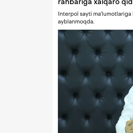
rahbariga xalqaro qidi
Interpol sayti ma‘lumotlariga 
ayblanmoqda.