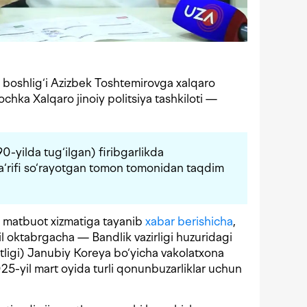
m boshlig‘i Azizbek Toshtemirovga xalqaro
tochka Xalqaro jinoiy politsiya tashkiloti —
0-yilda tug‘ilgan) firibgarlikda
a‘rifi so‘rayotgan tomon tomonidan taqdim
i matbuot xizmatiga tayanib
xabar berishicha
,
 oktabrgacha — Bandlik vazirligi huzuridagi
tligi) Janubiy Koreya bo‘yicha vakolatxona
025-yil mart oyida turli qonunbuzarliklar uchun