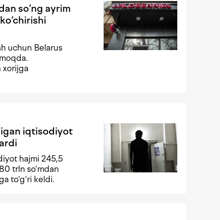
dan so‘ng ayrim
ko‘chirishi
sh uchun Belarus
qmoqda.
 xorijga
igan iqtisodiyot
ardi
diyot hajmi 245,5
 80 trln so‘mdan
ga to‘g‘ri keldi.