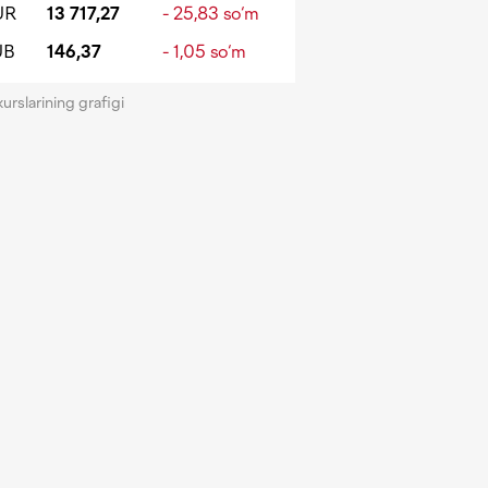
UR
13 717,27
- 25,83 so‘m
UB
146,37
- 1,05 so‘m
kurslarining grafigi