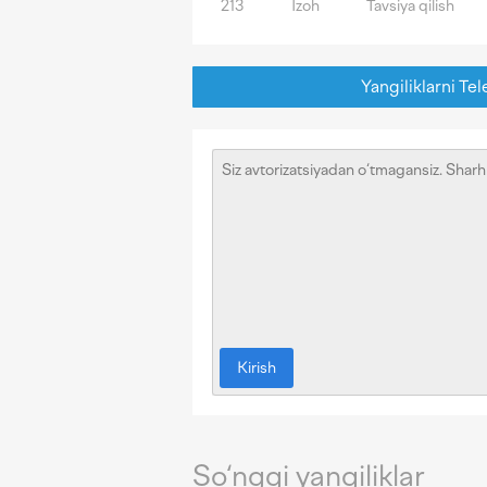
213
Izoh
Tavsiya qilish
Yangiliklarni Tel
Kirish
So‘nggi yangiliklar