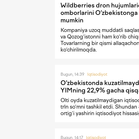
Wildberries dron hujumlari
omborlarini O‘zbekistonga 
mumkin
Kompaniya uzoq muddatli saqla
va Qozog‘istonni ham ko‘rib chi
Tovarlarning bir qismi allaqachon
ko‘chirilmoqda.
Bugun, 14:39
Iqtisodiyot
O‘zbekistonda kuzatilmayd
YIMning 22,9% gacha qisq
Olti oyda kuzatilmaydigan iqtiso
trln so‘mni tashkil etdi. Shundan
ortig‘i yashirin iqtisodiyot hissasi
Bugun, 14:17
Iqtisodiyot