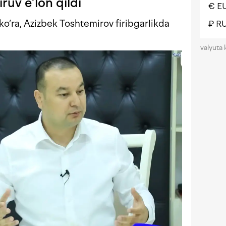
ruv e‘lon qildi
€ E
ko‘ra, Azizbek Toshtemirov firibgarlikda
₽ R
valyuta 