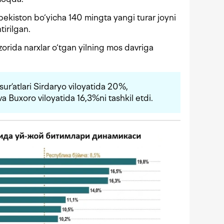
ekiston bo‘yicha 140 mingta yangi turar joyni
tirilgan.
rida narxlar o‘tgan yilning mos davriga
sur’atlari Sirdaryo viloyatida 20%,
a Buxoro viloyatida 16,3%ni tashkil etdi.