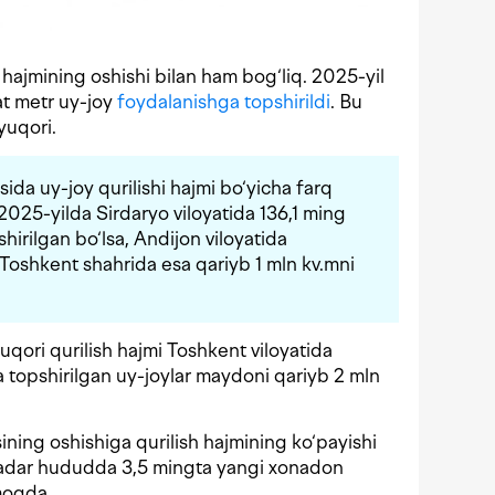
h hajmining oshishi bilan ham bog‘liq. 2025-yil
at metr uy-joy
foydalanishga topshirildi
. Bu
yuqori.
sida uy-joy qurilishi hajmi bo‘yicha farq
025-yilda Sirdaryo viloyatida 136,1 ming
hirilgan bo‘lsa, Andijon viloyatida
, Toshkent shahrida esa qariyb 1 mln kv.mni
uqori qurilish hajmi Toshkent viloyatida
a topshirilgan uy-joylar maydoni qariyb 2 mln
ining oshishiga qurilish hajmining ko‘payishi
a qadar hududda 3,5 mingta yangi xonadon
lmoqda.