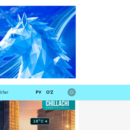
rlar
РУ
O‘Z
alar kursi
SD
11 886,72
- 55,49 so‘m