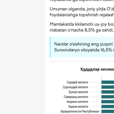
Umuman olganda, joriy yilda O‘zb
foydalanishga topshirish rejalash
Mamlakatda kkilamchi uy-joy bozo
nisbatan o‘rtacha 8,5% ga oshdi.
Narxlar o‘sishining eng yuqori 
Surxondaryo viloyatida 16,5% v