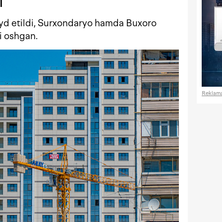
M
€ E
ayd etildi, Surxondaryo hamda Buxoro
₽ R
li oshgan.
valyuta 
Reklam