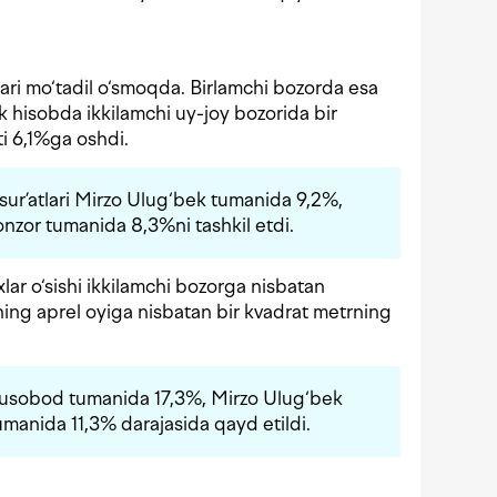
lari mo‘tadil o‘smoqda. Birlamchi bozorda esa
llik hisobda ikkilamchi uy-joy bozorida bir
i 6,1%ga oshdi.
 sur’atlari Mirzo Ulug‘bek tumanida 9,2%,
zor tumanida 8,3%ni tashkil etdi.
lar o‘sishi ikkilamchi bozorga nisbatan
ing aprel oyiga nisbatan bir kvadrat metrning
Yunusobod tumanida 17,3%, Mirzo Ulug‘bek
manida 11,3% darajasida qayd etildi.