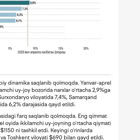
obiy dinamika saqlanib qolmoqda. Yanvar-aprel
ilamchi uy-joy bozorida narxlar o‘rtacha 2,9%ga
ri Surxondaryo viloyatida 7,4%, Samarqand
ida 6,2% darajasida qayd etildi.
asidagi farq saqlanib qolmoqda. Eng qimmat
el oyida ikkilamchi uy-joyning o‘rtacha qiymati
1150 ni tashkil etdi. Keyingi o‘rinlarda
a Toshkent viloyati $690 bilan qayd etildi.