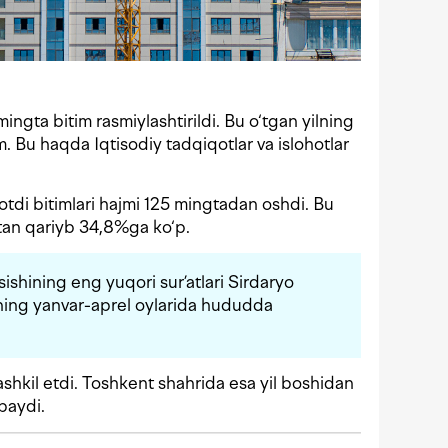
ingta bitim rasmiylashtirildi. Bu o‘tgan yilning
. Bu haqda Iqtisodiy tadqiqotlar va islohotlar
otdi bitimlari hajmi 125 mingtadan oshdi. Bu
atan qariyb 34,8%ga ko‘p.
ishining eng yuqori sur’atlari Sirdaryo
yilning yanvar-aprel oylarida hududda
ashkil etdi. Toshkent shahrida esa yil boshidan
paydi.