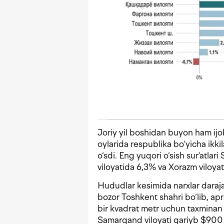
Joriy yil boshidan buyon ham ij
oylarida respublika bo‘yicha ikk
o‘sdi. Eng yuqori o‘sish sur’atla
viloyatida 6,3% va Xorazm viloyat
Hududlar kesimida narxlar daraj
bozor Toshkent shahri bo‘lib, apr
bir kvadrat metr uchun taxminan $
Samarqand viloyati qariyb $900 v