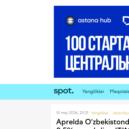
Yangiliklar
Maqolal
15 may 2026, 20:21
Yangiliklar
Iqtisodiy
Aprelda O‘zbekistonda