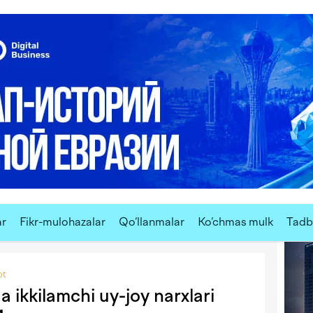
ar
Fikr-mulohazalar
Qo‘llanmalar
Ko‘chmas mulk
Tadbi
Valyut
ot
 ikkilamchi uy-joy narxlari
$ U