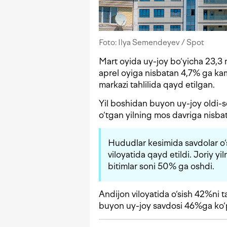
Foto: Ilya Semendeyev / Spot
Mart oyida uy-joy bo‘yicha 23,3 m
aprel oyiga nisbatan 4,7% ga kam
markazi tahlilida qayd etilgan.
Yil boshidan buyon uy-joy oldi-s
o‘tgan yilning mos davriga nisb
Hududlar kesimida savdolar o‘s
viloyatida qayd etildi. Joriy 
bitimlar soni 50% ga oshdi.
Andijon viloyatida o‘sish 42%ni t
buyon uy-joy savdosi 46%ga ko‘