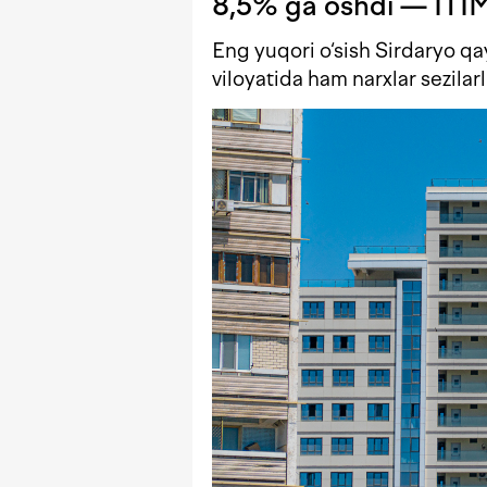
8,5% ga oshdi — ITI
Eng yuqori o‘sish Sirdaryo q
viloyatida ham narxlar sezilar