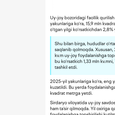
Uy-joy bozoridagi faollik qurilis
yakunlariga ko‘ra, 15,9 mln kvadr
o‘tgan yilgi ko‘rsatkichdan 2,8% 
Shu bilan birga, hududlar o‘rta
saqlanib qolmoqda. Xususan, 2
kv.m uy-joy foydalanishga tops
bu ko‘rsatkich 1,33 mln kv.mni
tashkil etdi.
2025-yil yakunlariga ko‘ra, eng y
kuzatildi. Bu yerda foydalanishg
kvadrat metrga yetdi.
Sirdaryo viloyatida uy-joy savdos
ham ta’sir qilmoqda. Yil oxirig
foydalanishga topshirilishi kuti