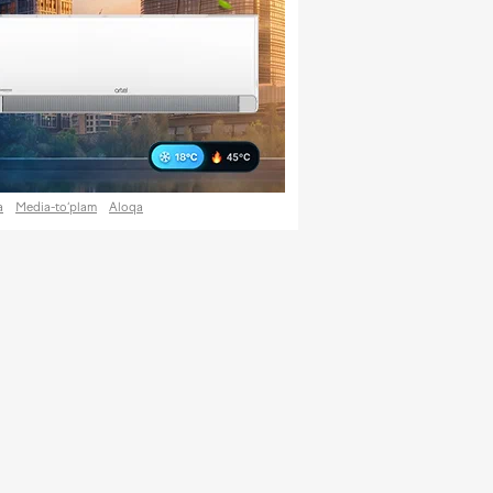
UR
13 717,27
- 25,83 so‘m
UB
146,37
- 1,05 so‘m
kurslarining grafigi
a
Media-to‘plam
Aloqa