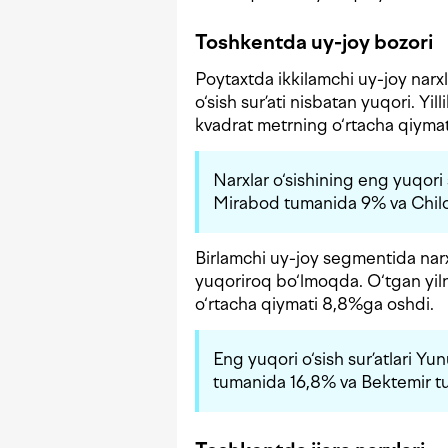
Toshkentda uy-joy bozori
Poytaxtda ikkilamchi uy-joy narx
o‘sish sur’ati nisbatan yuqori. Yi
kvadrat metrning o‘rtacha qiymat
Narxlar o‘sishining eng yuqori
Mirabod tumanida 9% va Chilon
Birlamchi uy-joy segmentida narx
yuqoriroq bo‘lmoqda. O‘tgan yiln
o‘rtacha qiymati 8,8%ga oshdi.
Eng yuqori o‘sish sur’atlari 
tumanida 16,8% va Bektemir tu