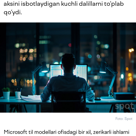
aksini isbotlaydigan kuchli dalillarni to‘plab
qo‘ydi.
Foto: Spot
Microsoft til modellari ofisdagi bir xil, zerikarli ishlarni