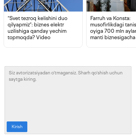
“Svet tezroq kelishini duo
Farruh va Konsta:
qilyapmiz”: biznes elektr
musofirlikdagi tan
uzilishiga qanday yechim
oyiga 700 mln ayla
topmoqda? Video
manti biznesigacha
Kirish