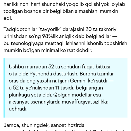
har ikkinchi harf shunchaki yo‘qolib qolishi yoki o‘ylab
topilgan boshqa bir belgi bilan almashishi mumkin
edi.
Tadqiqotchilar “tayyorlik” darajasini 20 ta takroriy
urinishdan so‘ng 98%lik aniqlik deb belgiladilar —
bu texnologiyaga mustaqil ishlashni ishonib topshirish
mumkin bo‘lgan minimal ko‘rsatkichdir.
Ushbu marradan 52 ta sohadan faqat bittasi
o‘ta oldi: Pythonda dasturlash. Barcha tizimlar
orasida eng yaxshi natijani Gemini ko‘rsatdi —
u 52 ta yo‘nalishdan 11 tasida belgilangan
plankaga yeta oldi. Qolgan modellar esa
aksariyat ssenariylarda muvaffaqiyatsizlikka
uchradi.
Jamoa, shuningdek, sanoat hozirda