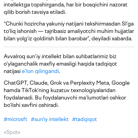
intellektga topshirganda, har bir bosqichini nazorat
qilib borish tavsiya etiladi.
“Chunki hozircha yakuniy natijani tekshirmasdan SI’ga
to‘liq ishonish — tajribasiz amaliyotchi muhim hujjatlar
bilan yolg‘iz qoldirish bilan barobar”, deyiladi xabarda.
Avvalroq sun’iy intellekt bilan suhbatlarimiz biz
o‘ylaganchalik maxfiy emasligi haqida tadqiqot
natijasi
e’lon qilingandi
.
ChatGPT, Claude, Grok va Perplexity Meta, Google
hamda TikTok’ning kuzatuv texnologiyalaridan
foydalanadi. Bu foydalanuvchi ma’lumotlari oshkor
bo‘lishi xavfini oshiradi.
#
microsft
#
sun'iy intellekt
#
tadqiqot
«Spot»