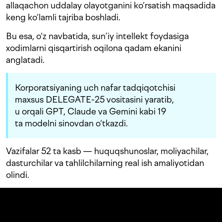
allaqachon uddalay olayotganini ko‘rsatish maqsadida
keng ko‘lamli tajriba boshladi.
Bu esa, o‘z navbatida, sun’iy intellekt foydasiga
xodimlarni qisqartirish oqilona qadam ekanini
anglatadi.
Korporatsiyaning uch nafar tadqiqotchisi
maxsus DELEGATE-25 vositasini yaratib,
u orqali GPT, Claude va Gemini kabi 19
ta modelni sinovdan o‘tkazdi.
Vazifalar 52 ta kasb — huquqshunoslar, moliyachilar,
dasturchilar va tahlilchilarning real ish amaliyotidan
olindi.