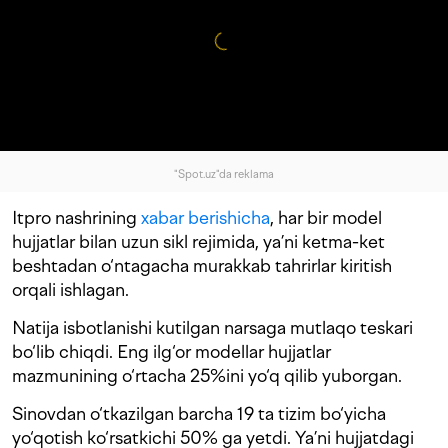
"Spot.uz"da reklama
Itpro nashrining
xabar berishicha
, har bir model
hujjatlar bilan uzun sikl rejimida, ya’ni ketma-ket
beshtadan o‘ntagacha murakkab tahrirlar kiritish
orqali ishlagan.
Natija isbotlanishi kutilgan narsaga mutlaqo teskari
bo‘lib chiqdi. Eng ilg‘or modellar hujjatlar
mazmunining o‘rtacha 25%ini yo‘q qilib yuborgan.
Sinovdan o‘tkazilgan barcha 19 ta tizim bo‘yicha
yo‘qotish ko‘rsatkichi 50% ga yetdi. Ya’ni hujjatdagi