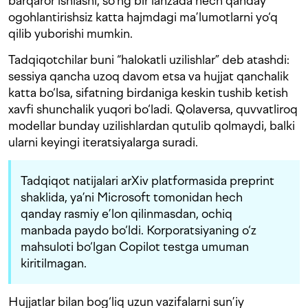
barqaror ishlashi, so‘ng bir lahzada hech qanday
ogohlantirishsiz katta hajmdagi ma’lumotlarni yo‘q
qilib yuborishi mumkin.
Tadqiqotchilar buni “halokatli uzilishlar” deb atashdi:
sessiya qancha uzoq davom etsa va hujjat qanchalik
katta bo‘lsa, sifatning birdaniga keskin tushib ketish
xavfi shunchalik yuqori bo‘ladi. Qolaversa, quvvatliroq
modellar bunday uzilishlardan qutulib qolmaydi, balki
ularni keyingi iteratsiyalarga suradi.
Tadqiqot natijalari arXiv platformasida preprint
shaklida, ya’ni Microsoft tomonidan hech
qanday rasmiy e’lon qilinmasdan, ochiq
manbada paydo bo‘ldi. Korporatsiyaning o‘z
mahsuloti bo‘lgan Copilot testga umuman
kiritilmagan.
Hujjatlar bilan bog‘liq uzun vazifalarni sun’iy