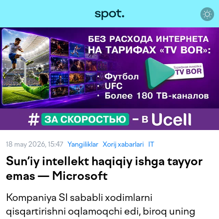
18 may 2026, 15:47
Yangiliklar
Xorij xabarlari
IT
Sun’iy intellekt haqiqiy ishga tayyor
emas — Microsoft
Kompaniya SI sababli xodimlarni
qisqartirishni oqlamoqchi edi, biroq uning