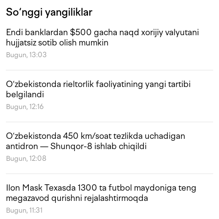
So‘nggi yangiliklar
Endi banklardan $500 gacha naqd xorijiy valyutani
hujjatsiz sotib olish mumkin
Bugun, 13:03
O‘zbekistonda rieltorlik faoliyatining yangi tartibi
belgilandi
Bugun, 12:16
O‘zbekistonda 450 km/soat tezlikda uchadigan
antidron — Shunqor-8 ishlab chiqildi
Bugun, 12:08
Ilon Mask Texasda 1300 ta futbol maydoniga teng
megazavod qurishni rejalashtirmoqda
Bugun, 11:31