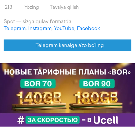
213
Yozing
Tavsiya qilish
Spot — sizga qulay formatda:
Telegram
,
Instagram
,
YouTube
,
Facebook
Telegram kanalga a'zo bo‘ling