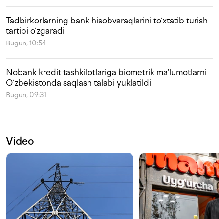
Tadbirkorlarning bank hisobvaraqlarini to‘xtatib turish
tartibi o‘zgaradi
Bugun, 10:54
Nobank kredit tashkilotlariga biometrik ma’lumotlarni
O‘zbekistonda saqlash talabi yuklatildi
Bugun, 09:31
Video