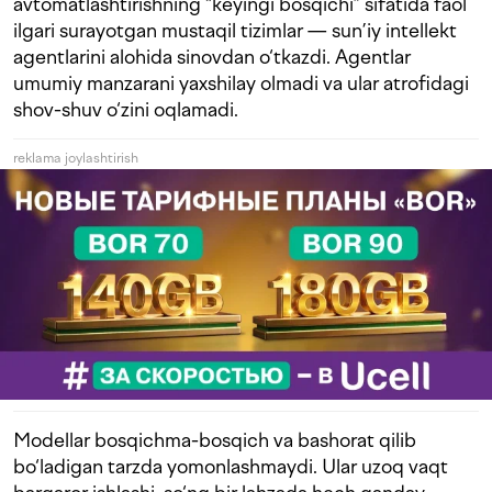
avtomatlashtirishning “keyingi bosqichi” sifatida faol
ilgari surayotgan mustaqil tizimlar — sun’iy intellekt
agentlarini alohida sinovdan o‘tkazdi. Agentlar
umumiy manzarani yaxshilay olmadi va ular atrofidagi
shov-shuv o‘zini oqlamadi.
reklama joylashtirish
Modellar bosqichma-bosqich va bashorat qilib
bo‘ladigan tarzda yomonlashmaydi. Ular uzoq vaqt