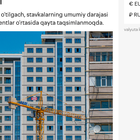
I
€ E
o‘tilgach, stavkalarning umumiy darajasi
₽ R
entlar o‘rtasida qayta taqsimlanmoqda.
valyuta 