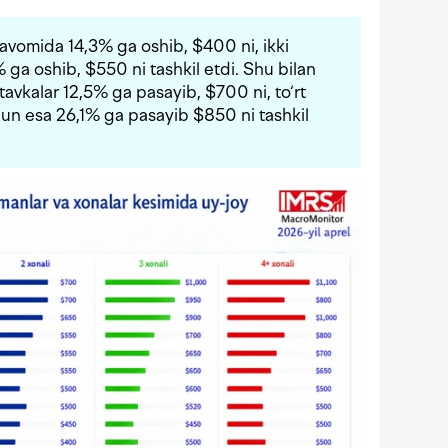
il davomida 14,3% ga oshib, $400 ni, ikki
0% ga oshib, $550 ni tashkil etdi. Shu bilan
tavkalar 12,5% ga pasayib, $700 ni, to‘rt
hun esa 26,1% ga pasayib $850 ni tashkil