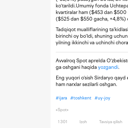
ko‘tarildi.Umumiy fonda Uchtepa 
kvartiralar ham ($453 dan $500 g
($525 dan $550 gacha, +4,8%) 
Tadqiqot mualliflarining ta’kidla
birinchi oy bo‘ldi, shuning uchu
yilning ikkinchi va uchinchi chor
Avvalroq Spot aprelda O‘zbekisto
ga oshgani haqida
yozgandi
.
Eng yuqori o‘sish Sirdaryo qayd 
ham narxlar sezilarli oshgan.
#
ijara
#
toshkent
#
uy-joy
«Spot»
1 301
Izoh
Tavsiya qilish