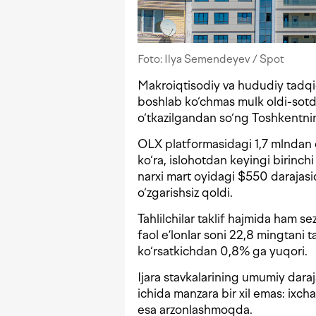
Foto: Ilya Semendeyev / Spot
Makroiqtisodiy va hududiy tadqiq
boshlab ko‘chmas mulk oldi-sotdi
o‘tkazilgandan so‘ng Toshkentnin
OLX platformasidagi 1,7 mlndan o
ko‘ra, islohotdan keyingi birinch
narxi mart oyidagi $550 darajasid
o‘zgarishsiz qoldi.
Tahlilchilar taklif hajmida ham se
faol e’lonlar soni 22,8 mingtani t
ko‘rsatkichdan 0,8% ga yuqori.
Ijara stavkalarining umumiy dara
ichida manzara bir xil emas: ixc
esa arzonlashmoqda.