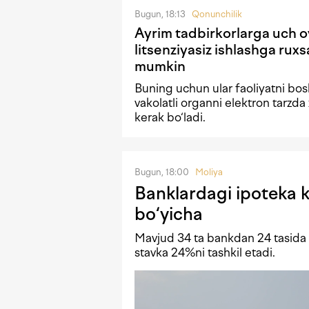
Bugun, 18:13
Qonunchilik
Ayrim tadbirkorlarga uch 
litsenziyasiz ishlashga ruxsa
mumkin
Buning uchun ular faoliyatni bo
vakolatli organni elektron tarzda 
kerak bo‘ladi.
Bugun, 18:00
Moliya
Banklardagi ipoteka kr
bo‘yicha
Mavjud 34 ta bankdan 24 tasida i
stavka 24%ni tashkil etadi.