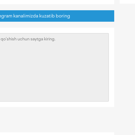
egram kanalimizda kuzatib boring