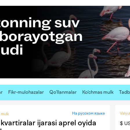
ar
Fikr-mulohazalar
Qo‘llanmalar
Ko‘chmas mulk
Tadbi
На русском языке
Valyut
 mulk
kvartiralar ijarasi aprel oyida
$ U