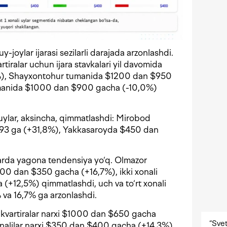
-joylar ijarasi sezilarli darajada arzonlashdi.
iralar uchun ijara stavkalari yil davomida
), Shayxontohur tumanida $1200 dan $950
manida $1000 dan $900 gacha (-10,0%)
uylar, aksincha, qimmatlashdi: Mirobod
593 ga (+31,8%), Yakkasaroyda $450 dan
arda yagona tendensiya yo‘q. Olmazor
$300 dan $350 gacha (+16,7%), ikki xonali
(+12,5%) qimmatlashdi, uch va to‘rt xonali
 va 16,7% ga arzonlashdi.
 kvartiralar narxi $1000 dan $650 gacha
“Svet
onalilar narxi $350 dan $400 gacha (+14,3%)