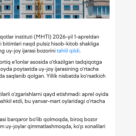
otlar instituti (MHTI) 2026-yil 1-apreldan
 bitimlari naqd pulsiz hisob-kitob shakliga
g uy-joy ijarasi bozorini
tahlil qildi
.
rtiq e’lonlar asosida o‘tkazilgan tadqiqotga
i oyda poytaxtda uy-joy ijarasining o‘rtacha
a saqlanib qolgan. Yillik nisbatda ko‘rsatkich
zilarli o‘zgarishlarni qayd etishmadi: aprel oyida
ashkil etdi, bu yanvar-mart oylaridagi o‘rtacha
jasi barqaror bo‘lib qolmoqda, biroq bozor
ham uy-joylar qimmatlashmoqda, ko‘p xonalilari