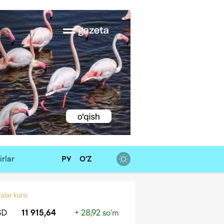
rlar
РУ
O‘Z
alar kursi
SD
11 915,64
+ 28,92 so‘m