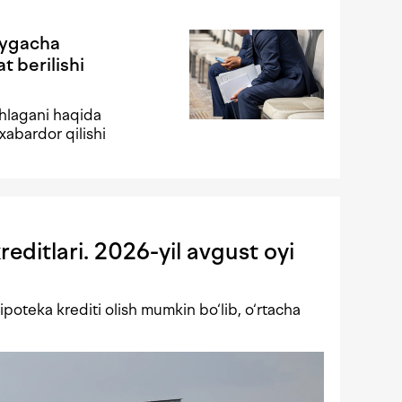
oygacha
t berilishi
shlagani haqida
xabardor qilishi
editlari. 2026-yil avgust oyi
poteka krediti olish mumkin bo‘lib, o‘rtacha