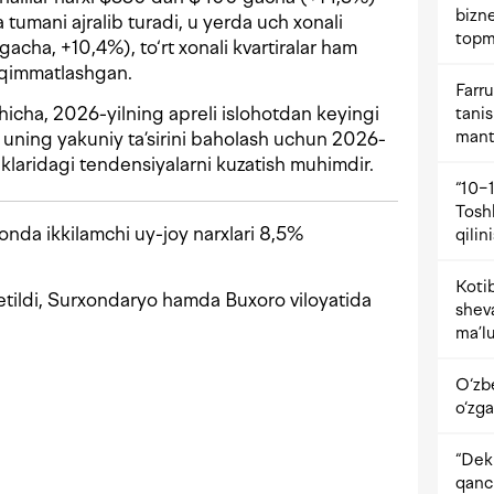
bizne
tumani ajralib turadi, u yerda uch xonali
topm
acha, +10,4%), to‘rt xonali kvartiralar ham
qimmatlashgan.
Farru
shicha, 2026-yilning apreli islohotdan keyingi
tani
mant
n uning yakuniy ta’sirini baholash uchun 2026-
aklaridagi tendensiyalarni kuzatish muhimdir.
“10−1
Tosh
nda ikkilamchi uy-joy narxlari 8,5%
qilin
Kotib
etildi, Surxondaryo hamda Buxoro viloyatida
shev
ma’lu
O‘zb
o‘zga
“Dekr
qanc