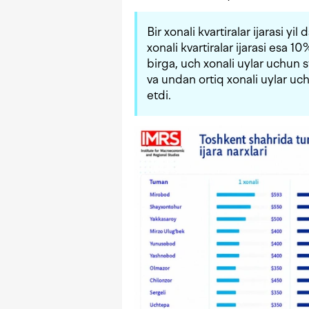
Bir xonali kvartiralar ijarasi y
xonali kvartiralar ijarasi esa 1
birga, uch xonali uylar uchun s
va undan ortiq xonali uylar uc
etdi.