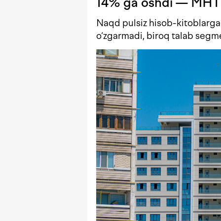
14% ga oshdi — MHT
Naqd pulsiz hisob-kitoblarga 
o‘zgarmadi, biroq talab segm