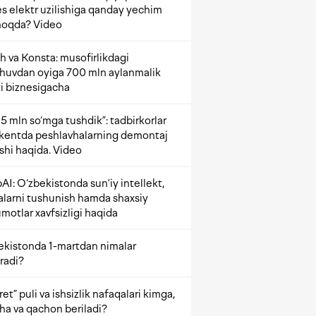
s elektr uzilishiga qanday yechim
oqda? Video
h va Konsta: musofirlikdagi
shuvdan oyiga 700 mln aylanmalik
i biznesigacha
5 mln so‘mga tushdik”: tadbirkorlar
kentda peshlavhalarning demontaj
ishi haqida. Video
AI: O‘zbekistonda sun’iy intellekt,
alarni tushunish hamda shaxsiy
motlar xavfsizligi haqida
ekistonda 1-martdan nimalar
radi?
et” puli va ishsizlik nafaqalari kimga,
ha va qachon beriladi?