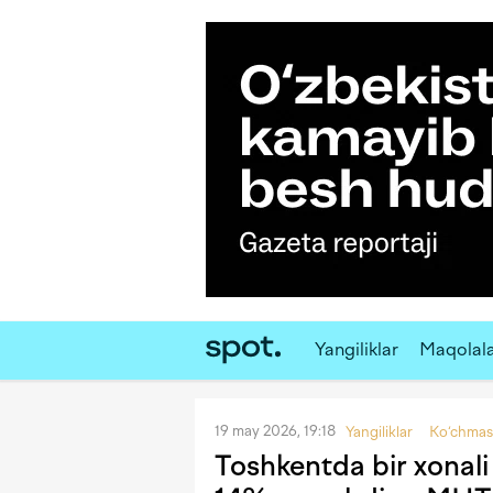
Yangiliklar
Maqolal
19 may 2026, 19:18
Yangiliklar
Ko‘chmas
Toshkentda bir xonali 