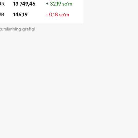
UR
13 749,46
+ 32,19 so‘m
UB
146,19
- 0,18 so‘m
kurslarining grafigi