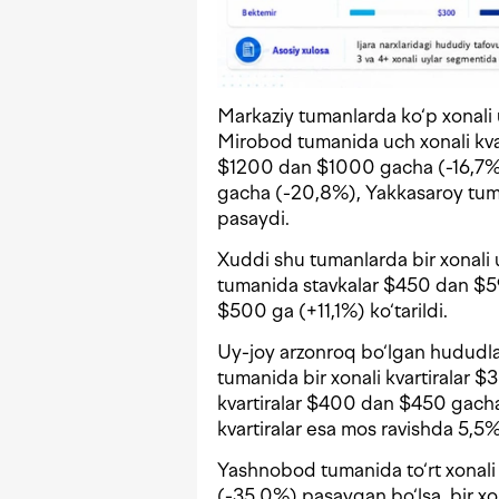
Markaziy tumanlarda ko‘p xonali uy
Mirobod tumanida uch xonali kvart
$1200 dan $1000 gacha (-16,7%
gacha (-20,8%), Yakkasaroy tu
pasaydi.
Xuddi shu tumanlarda bir xonali 
tumanida stavkalar $450 dan $
$500 ga (+11,1%) ko‘tarildi.
Uy-joy arzonroq bo‘lgan hududl
tumanida bir xonali kvartiralar 
kvartiralar $400 dan $450 gacha 
kvartiralar esa mos ravishda 5,5%
Yashnobod tumanida to‘rt xonali
(-35,0%) pasaygan bo‘lsa, bir x