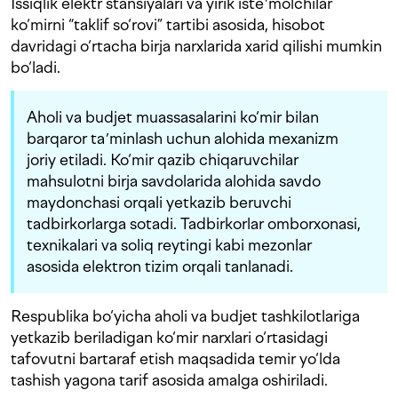
Issiqlik elektr stansiyalari va yirik isteʼmolchilar
ko‘mirni “taklif so‘rovi” tartibi asosida, hisobot
davridagi o‘rtacha birja narxlarida xarid qilishi mumkin
bo‘ladi.
Aholi va budjet muassasalarini ko‘mir bilan
barqaror taʼminlash uchun alohida mexanizm
joriy etiladi. Ko‘mir qazib chiqaruvchilar
mahsulotni birja savdolarida alohida savdo
maydonchasi orqali yetkazib beruvchi
tadbirkorlarga sotadi. Tadbirkorlar omborxonasi,
texnikalari va soliq reytingi kabi mezonlar
asosida elektron tizim orqali tanlanadi.
Respublika bo‘yicha aholi va budjet tashkilotlariga
yetkazib beriladigan ko‘mir narxlari o‘rtasidagi
tafovutni bartaraf etish maqsadida temir yo‘lda
tashish yagona tarif asosida amalga oshiriladi.