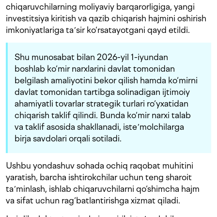
chiqaruvchilarning moliyaviy barqarorligiga, yangi
investitsiya kiritish va qazib chiqarish hajmini oshirish
imkoniyatlariga taʼsir ko‘rsatayotgani qayd etildi.
Shu munosabat bilan 2026-yil 1-iyundan
boshlab ko‘mir narxlarini davlat tomonidan
belgilash amaliyotini bekor qilish hamda ko‘mirni
davlat tomonidan tartibga solinadigan ijtimoiy
ahamiyatli tovarlar strategik turlari ro‘yxatidan
chiqarish taklif qilindi. Bunda ko‘mir narxi talab
va taklif asosida shakllanadi, isteʼmolchilarga
birja savdolari orqali sotiladi.
Ushbu yondashuv sohada ochiq raqobat muhitini
yaratish, barcha ishtirokchilar uchun teng sharoit
taʼminlash, ishlab chiqaruvchilarni qo‘shimcha hajm
va sifat uchun rag‘batlantirishga xizmat qiladi.