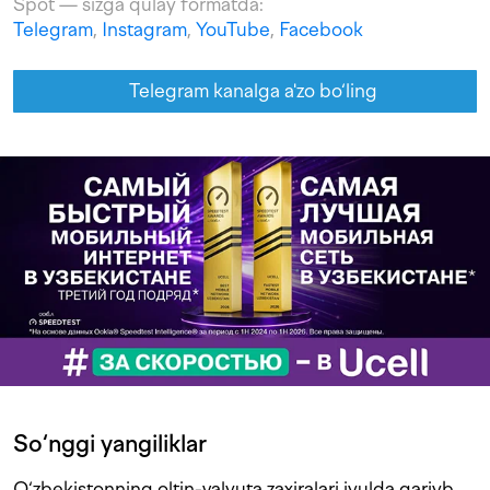
Spot — sizga qulay formatda:
Telegram
,
Instagram
,
YouTube
,
Facebook
Telegram kanalga a'zo bo‘ling
So‘nggi yangiliklar
O‘zbekistonning oltin-valyuta zaxiralari iyulda qariyb