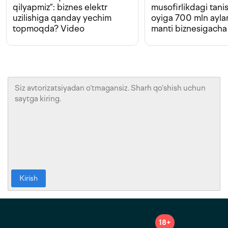
qilyapmiz”: biznes elektr
musofirlikdagi tan
uzilishiga qanday yechim
oyiga 700 mln ayla
topmoqda? Video
manti biznesigacha
Kirish
18+