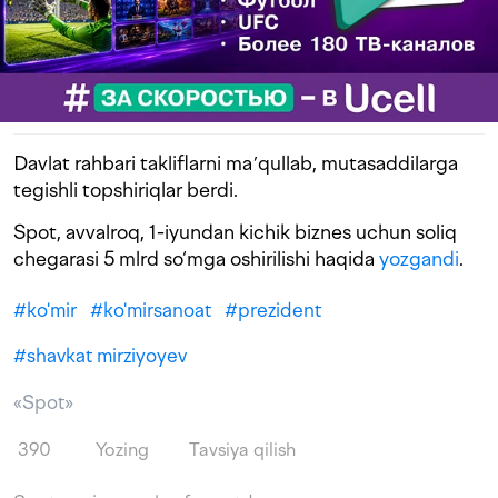
Davlat rahbari takliflarni maʼqullab, mutasaddilarga
tegishli topshiriqlar berdi.
Spot, avvalroq, 1-iyundan kichik biznes uchun soliq
chegarasi 5 mlrd so‘mga oshirilishi haqida
yozgandi
.
#
ko'mir
#
ko'mirsanoat
#
prezident
#
shavkat mirziyoyev
«Spot»
390
Yozing
Tavsiya qilish