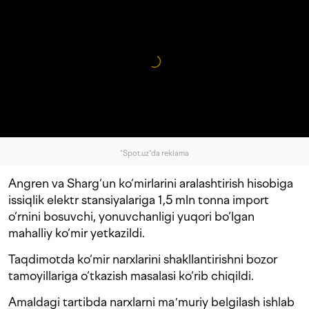
"Spot.uz"da reklama
Angren va Sharg‘un ko‘mirlarini aralashtirish hisobiga
issiqlik elektr stansiyalariga 1,5 mln tonna import
o‘rnini bosuvchi, yonuvchanligi yuqori bo‘lgan
mahalliy ko‘mir yetkazildi.
Taqdimotda ko‘mir narxlarini shakllantirishni bozor
tamoyillariga o‘tkazish masalasi ko‘rib chiqildi.
Amaldagi tartibda narxlarni maʼmuriy belgilash ishlab