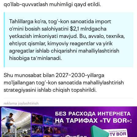
qo‘llab-quvvatlash muhimligi qayd etildi.
Tahlillarga ko‘ra, tog‘-kon sanoatida import
o‘rnini bosish salohiyatini $2,1 mlrdgacha
yetkazish imkoniyati mavjud. Bu, avvalo, texnika,
ehtiyot qismlar, kimyoviy reagentlar va yirik
agregatlar ishlab chiqarishni mahalliylashtirish
hisobiga taʼminlanadi.
Shu munosabat bilan 2027−2030-yillarga
mo‘ljallangan tog‘-kon sanoatida mahalliylashtirish
strategiyasini ishlab chiqish topshirildi.
reklama joylashtirish