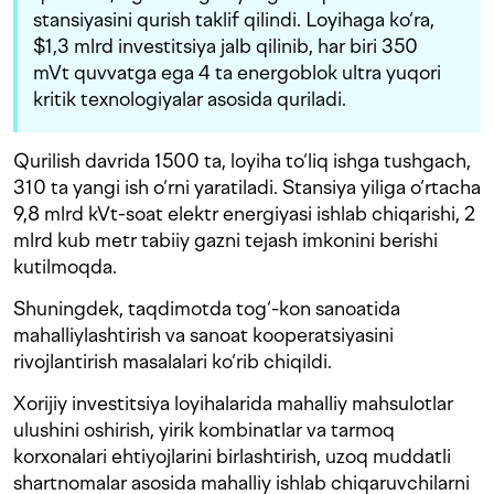
stansiyasini qurish taklif qilindi. Loyihaga ko‘ra,
$1,3 mlrd investitsiya jalb qilinib, har biri 350
mVt quvvatga ega 4 ta energoblok ultra yuqori
kritik texnologiyalar asosida quriladi.
Qurilish davrida 1500 ta, loyiha to‘liq ishga tushgach,
310 ta yangi ish o‘rni yaratiladi. Stansiya yiliga o‘rtacha
9,8 mlrd kVt-soat elektr energiyasi ishlab chiqarishi, 2
mlrd kub metr tabiiy gazni tejash imkonini berishi
kutilmoqda.
Shuningdek, taqdimotda tog‘-kon sanoatida
mahalliylashtirish va sanoat kooperatsiyasini
rivojlantirish masalalari ko‘rib chiqildi.
Xorijiy investitsiya loyihalarida mahalliy mahsulotlar
ulushini oshirish, yirik kombinatlar va tarmoq
korxonalari ehtiyojlarini birlashtirish, uzoq muddatli
shartnomalar asosida mahalliy ishlab chiqaruvchilarni