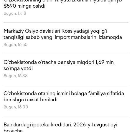
$590 mlnga oshdi
Bugun, 17:18
Markaziy Osiyo davlatlari Rossiyadagi yoqilg‘i
tanqisligi sabab yangi import manbalarini izlamoqda
Bugun, 16:50
O‘zbekistonda o‘rtacha pensiya miqdori 1,69 mln
so‘mga yetdi
Bugun, 16:38
O‘zbekistonda otaning ismini bolaga familiya sifatida
berishga ruxsat beriladi
Bugun, 16:00
Banklardagi ipoteka kreditlari. 2026-yil avgust oyi
bo‘yicha