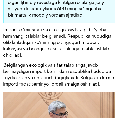
olgan Ijtimoiy reyestrga kiritilgan oilalarga joriy
yil iyun-dekabr oylarida 600 ming so‘mgacha
bir martalik moddiy yordam ajratiladi.
Import ko‘mir sifati va ekologik xavfsizligi bo‘yicha
ham yangi talablar belgilanadi. Respublika hududiga
olib kiriladigan ko‘mirning oltingugurt miqdori,
kaloriyasi va boshqa ko‘rsatkichlariga talablar ishlab
chiqiladi.
Belgilangan ekologik va sifat talablariga javob
bermaydigan import ko‘mirdan respublika hududida
foydalanish va uni sotish taqiqlanadi. Kelgusida ko‘mir
importi faqat temir yo‘l orqali amalga oshiriladi.