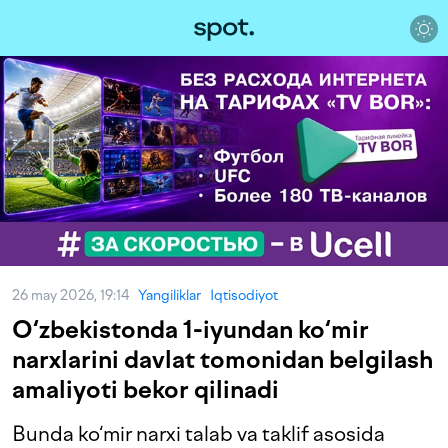
26 may 2026, 19:14
Yangiliklar
Iqtisodiyot
O‘zbekistonda 1-iyundan ko‘mir
narxlarini davlat tomonidan belgilash
amaliyoti bekor qilinadi
Bunda ko‘mir narxi talab va taklif asosida