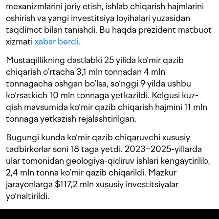
mexanizmlarini joriy etish, ishlab chiqarish hajmlarini
oshirish va yangi investitsiya loyihalari yuzasidan
taqdimot bilan tanishdi. Bu haqda prezident matbuot
xizmati
xabar berdi
.
Mustaqillikning dastlabki 25 yilida ko‘mir qazib
chiqarish o‘rtacha 3,1 mln tonnadan 4 mln
tonnagacha oshgan bo‘lsa, so‘nggi 9 yilda ushbu
ko‘rsatkich 10 mln tonnaga yetkazildi. Kelgusi kuz-
qish mavsumida ko‘mir qazib chiqarish hajmini 11 mln
tonnaga yetkazish rejalashtirilgan.
Bugungi kunda ko‘mir qazib chiqaruvchi xususiy
tadbirkorlar soni 18 taga yetdi. 2023−2025-yillarda
ular tomonidan geologiya-qidiruv ishlari kengaytirilib,
2,4 mln tonna ko‘mir qazib chiqarildi. Mazkur
jarayonlarga $117,2 mln xususiy investitsiyalar
yo‘naltirildi.