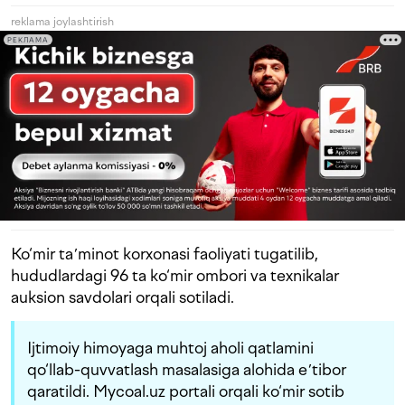
reklama joylashtirish
РЕКЛАМА
Ko‘mir taʼminot korxonasi faoliyati tugatilib,
hududlardagi 96 ta ko‘mir ombori va texnikalar
auksion savdolari orqali sotiladi.
Ijtimoiy himoyaga muhtoj aholi qatlamini
qo‘llab-quvvatlash masalasiga alohida eʼtibor
qaratildi. Mycoal.uz portali orqali ko‘mir sotib