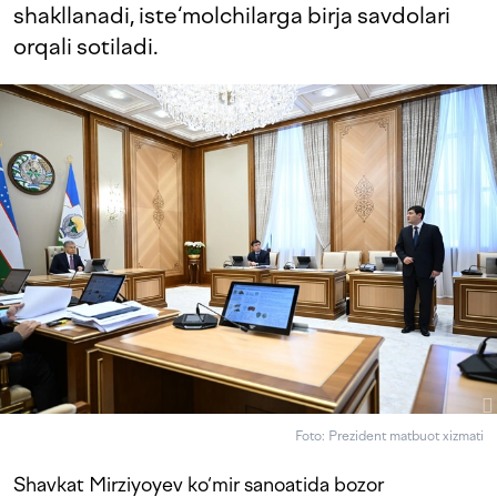
shakllanadi, iste‘molchilarga birja savdolari
orqali sotiladi.
Foto: Prezident matbuot xizmati
Shavkat Mirziyoyev ko‘mir sanoatida bozor