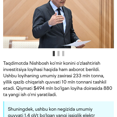
Taqdimotda Nishbosh ko‘mir konini o‘zlashtirish
investitsiya loyihasi haqida ham axborot berildi.
Ushbu loyihaning umumiy zaxirasi 233 mln tonna,
yillik qazib chiqarish quvvati 10 mln tonnani tashkil
etadi. Qiymati $494 mln bo‘lgan loyiha doirasida 880
ta yangi ish o‘rni yaratiladi.
Shuningdek, ushbu kon negizida umumiy
quvvati 1,4 gVt bo‘lgan yangi issiqlik elektr