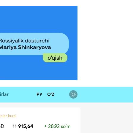
rlar
РУ
O‘Z
alar kursi
SD
11 915,64
+ 28,92 so‘m