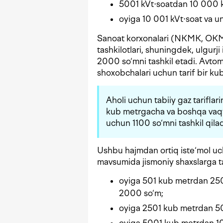
5001 kVt⋅soatdan 10 000 
oyiga 10 001 kVt⋅soat va 
Sanoat korxonalari (NKMK, OKM
tashkilotlari, shuningdek, ulgurji
2000 so‘mni tashkil etadi. Avtom
shoxobchalari uchun tarif bir k
Aholi uchun tabiiy gaz tarifla
kub metrgacha va boshqa vaq
uchun 1100 so‘mni tashkil qilad
Ushbu hajmdan ortiq iste‘mol uc
mavsumida jismoniy shaxslarga tab
oyiga 501 kub metrdan 25
2000 so‘m;
oyiga 2501 kub metrdan 