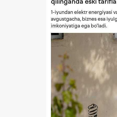
qilinganda eski tarifla
1-iyundan elektr energiyasi va 
avgustgacha, biznes esa iyulga
imkoniyatiga ega bo‘ladi.