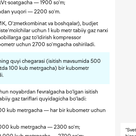
kVt⋅soatgacha — 1900 so‘m;
undan yuqori — 2200 so‘m.
K, O‘zmetkombinat va boshqalar), budjet
 iste‘molchilar uchun 1 kub metr tabiiy gaz narxi
obillarga gaz to‘ldirish kompressor
ubometr uchun 2700 so‘mgacha oshiriladi.
rining quyi chegarasi (isitish mavsumida 500
tda 100 kub metrgacha) bir kubometr
i.
hun noyabrdan fevralgacha bo‘lgan isitish
iiy gaz tariflari quyidagicha bo‘ladi:
00 kub metrgacha — har bir kubometr uchun
5000 kub metrgacha — 2300 so‘m;
“Svet