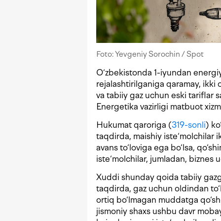
Foto: Yevgeniy Sorochin / Spot
O‘zbekistonda 1-iyundan energiya 
rejalashtirilganiga qaramay, ikki 
va tabiiy gaz uchun eski tariflar
Energetika vazirligi matbuot xizm
Hukumat qaroriga (
319-sonli
) ko
taqdirda, maishiy iste‘molchilar
avans to‘loviga ega bo‘lsa, qo‘sh
iste‘molchilar, jumladan, bizne
Xuddi shunday qoida tabiiy gazga
taqdirda, gaz uchun oldindan to‘
ortiq bo‘lmagan muddatga qo‘shi
jismoniy shaxs ushbu davr moba