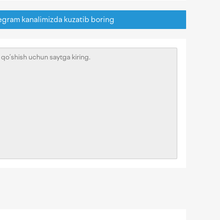
egram kanalimizda kuzatib boring