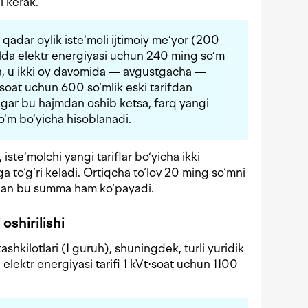
i kerak.
qadar oylik iste‘moli ijtimoiy me‘yor (200
olda elektr energiyasi uchun 240 ming so‘m
sa, u ikki oy davomida — avgustgacha —
⋅soat uchun 600 so‘mlik eski tarifdan
Agar bu hajmdan oshib ketsa, farq yangi
o‘m bo‘yicha hisoblanadi.
iste‘molchi yangi tariflar bo‘yicha ikki
 to‘g‘ri keladi. Ortiqcha to‘lov 20 ming so‘mni
 bilan bu summa ham ko‘payadi.
oshirilishi
ashkilotlari (I guruh), shuningdek, turli yuridik
 elektr energiyasi tarifi 1 kVt⋅soat uchun 1100