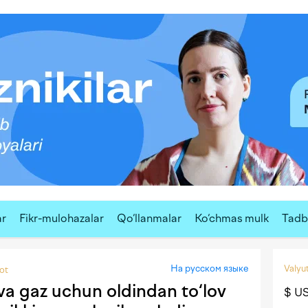
ar
Fikr-mulohazalar
Qo‘llanmalar
Ko‘chmas mulk
Tadbi
На русском языке
Valyut
yot
va gaz uchun oldindan to‘lov
$ U