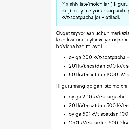
Maishiy iste‘molchilar (III gur
va ijtimoiy me‘yorlar saqlani
kVt⋅soatgacha joriy etiladi.
Ovqat tayyorlash uchun markazlas
ko‘p kvartirali uylar va yotoqxona
bo‘yicha haq to‘laydi:
oyiga 200 kVt⋅soatgacha —
201 kVt⋅soatdan 500 kVt⋅
501 kVt⋅soatdan 1000 kVt
III guruhning qolgan iste‘molchil
oyiga 200 kVt⋅soatgacha —
201 kVt⋅soatdan 500 kVt⋅
oyiga 501 kVt⋅soatdan 100
1001 kVt⋅soatdan 5000 kV