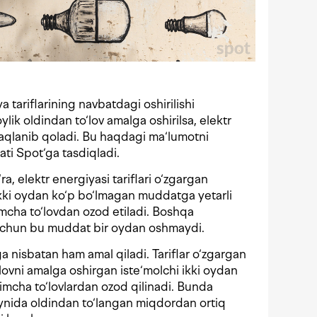
tariflarining navbatdagi oshirilishi
oylik oldindan to‘lov amalga oshirilsa, elektr
 saqlanib qoladi. Bu haqdagi ma‘lumotni
ati Spot‘ga tasdiqladi.
‘ra, elektr energiyasi tariflari o‘zgargan
 ikki oydan ko‘p bo‘lmagan muddatga yetarli
imcha to‘lovdan ozod etiladi. Boshqa
s uchun bu muddat bir oydan oshmaydi.
 nisbatan ham amal qiladi. Tariflar o‘zgargan
lovni amalga oshirgan iste‘molchi ikki oydan
mcha to‘lovlardan ozod qilinadi. Bunda
ynida oldindan to‘langan miqdordan ortiq