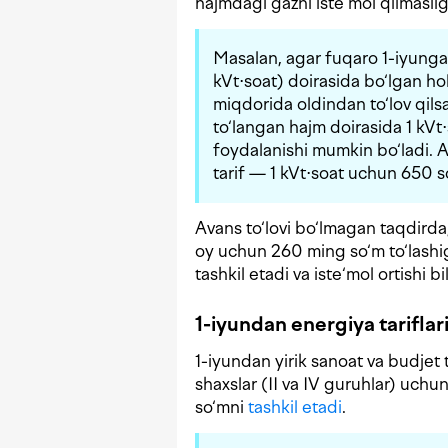
hajmdagi gazni iste‘mol qilmaslig
Masalan, agar fuqaro 1-iyunga 
kVt⋅soat) doirasida bo‘lgan h
miqdorida oldindan to‘lov qil
to‘langan hajm doirasida 1 kVt
foydalanishi mumkin bo‘ladi. 
tarif — 1 kVt⋅soat uchun 650 s
Avans to‘lovi bo‘lmagan taqdirda, 
oy uchun 260 ming so‘m to‘lashiga
tashkil etadi va iste‘mol ortishi
1-iyundan energiya tariflari 
1-iyundan yirik sanoat va budjet t
shaxslar (II va IV guruhlar) uchun
so‘mni
tashkil etadi
.