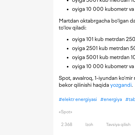
oyiga 5001 kub metrdan 1
oyiga 10 000 kubometr va
Martdan oktabrgacha bo‘lgan dav
to‘lov qiladi:
oyiga 101 kub metrdan 25
oyiga 2501 kub metrdan 
oyiga 5001 kub metrdan 1
oyiga 10 000 kubometr va
Spot, avvalroq, 1-iyundan ko‘mir 
bekor qilinishi haqida
yozgandi
.
#
elektr energiyasi
#
energiya
#
tab
«Spot»
2 368
Izoh
Tavsiya qilish