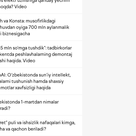
s elektr uzilishiga qanday yechim
oqda? Video
h va Konsta: musofirlikdagi
shuvdan oyiga 700 mln aylanmalik
i biznesigacha
5 mln so‘mga tushdik”: tadbirkorlar
kentda peshlavhalarning demontaj
ishi haqida. Video
AI: O‘zbekistonda sun’iy intellekt,
alarni tushunish hamda shaxsiy
motlar xavfsizligi haqida
ekistonda 1-martdan nimalar
radi?
et” puli va ishsizlik nafaqalari kimga,
ha va qachon beriladi?