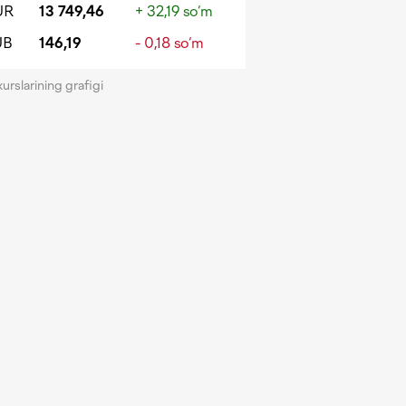
UR
13 749,46
+ 32,19 so‘m
UB
146,19
- 0,18 so‘m
kurslarining grafigi