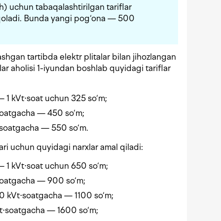
uh) uchun tabaqalashtirilgan tariflar
b qoladi. Bunda yangi pog‘ona — 500
hgan tartibda elektr plitalar bilan jihozlangan
lar aholisi 1-iyundan boshlab quyidagi tariflar
 1 kVt⋅soat uchun 325 so‘m;
soatgacha — 450 so‘m;
⋅soatgacha — 550 so‘m.
ari uchun quyidagi narxlar amal qiladi:
 1 kVt⋅soat uchun 650 so‘m;
soatgacha — 900 so‘m;
0 kVt⋅soatgacha — 1100 so‘m;
t⋅soatgacha — 1600 so‘m;