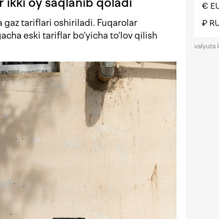
r ikki oy saqlanib qoladi
€ E
gaz tariflari oshiriladi. Fuqarolar
₽ R
cha eski tariflar bo‘yicha to‘lov qilish
valyuta 