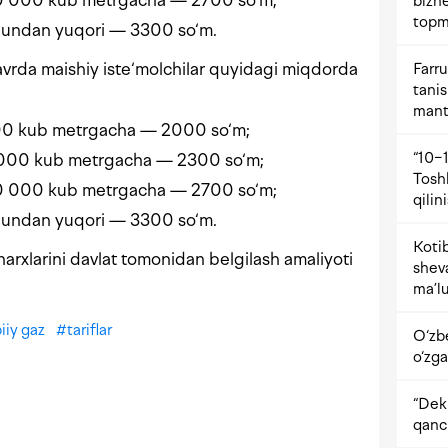
0 000 kub metrgacha — 2700 so‘m;
bizne
topm
 undan yuqori — 3300 so‘m.
rda maishiy iste‘molchilar quyidagi miqdorda
Farru
tani
mant
00 kub metrgacha — 2000 so‘m;
“10−1
5000 kub metrgacha — 2300 so‘m;
Tosh
0 000 kub metrgacha — 2700 so‘m;
qilin
 undan yuqori — 3300 so‘m.
Kotib
narxlarini davlat tomonidan belgilash amaliyoti
shev
ma’lu
iiy gaz
#
tariflar
O‘zb
o‘zga
“Dekr
qanc