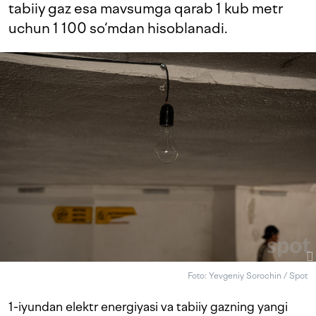
tabiiy gaz esa mavsumga qarab 1 kub metr
uchun 1 100 so‘mdan hisoblanadi.
Foto: Yevgeniy Sorochin / Spot
1-iyundan elektr energiyasi va tabiiy gazning yangi