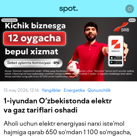
РЕКЛАМА
15 may 2026, 13:16
Yangiliklar
Energetika
Qonunchilik
1-iyundan O‘zbekistonda elektr
va gaz tariflari oshadi
Aholi uchun elektr energiyasi narxi iste’mol
hajmiga qarab 650 so‘mdan 1 100 so‘mgacha,