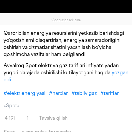
"Spot.uz"da reklama
Qaror bilan energiya resurslarini yetkazib berishdagi
yo‘qotishlarni qisqartirish, energiya samaradorligini
oshirish va xizmatlar sifatini yaxshilash bo‘yicha
qo‘shimcha vazifalar ham belgilandi.
Avvalroq Spot elektr va gaz tariflari inflyatsiyadan
yuqori darajada oshirilishi kutilayotgani haqida
yozgan
edi
.
#
elektr energiyasi
#
narxlar
#
tabiiy gaz
#
tariflar
«Spot»
4 191
1
Tavsiya qilish