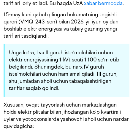
tariflari joriy etiladi. Bu haqda UzA
xabar bermoqda
.
15-may kuni qabul qilingan hukumatning tegishli
qarori (VMQ-243-son) bilan 2026-yil iyun oyidan
boshlab elektr energiyasi va tabiiy gazning yangi
tariflari tasdiqlandi.
Unga ko‘ra, I va II guruh iste’molchilari uchun
elektr energiyasining 1 kVt soati 1 100 so‘m etib
belgilandi. Shuningdek, bu narx IV guruh
iste’molchilari uchun ham amal qiladi. III guruh,
shu jumladan aholi uchun tabaqalashtirilgan
tariflar saqlab qolindi.
Xususan, ovqat tayyorlash uchun markazlashgan
holda elektr plitalar bilan jihozlangan ko‘p kvartirali
uylar va yotoqxonalarda yashovchi aholi uchun narxlar
quyidagicha: