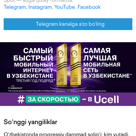
Spot — sizga qulay formatda:
Telegram
,
Instagram
,
YouTube
,
Facebook
Telegram kanalga a'zo bo‘ling
So‘nggi yangiliklar
O‘zbekistonda progressiv daromad solig‘i: kim yutadi,