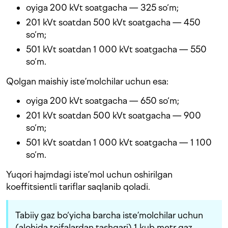
oyiga 200 kVt soatgacha — 325 so‘m;
201 kVt soatdan 500 kVt soatgacha — 450
so‘m;
501 kVt soatdan 1 000 kVt soatgacha — 550
so‘m.
Qolgan maishiy iste’molchilar uchun esa:
oyiga 200 kVt soatgacha — 650 so‘m;
201 kVt soatdan 500 kVt soatgacha — 900
so‘m;
501 kVt soatdan 1 000 kVt soatgacha — 1 100
so‘m.
Yuqori hajmdagi iste’mol uchun oshirilgan
koeffitsientli tariflar saqlanib qoladi.
Tabiiy gaz bo‘yicha barcha iste’molchilar uchun
(alohida toifalardan tashqari) 1 kub metr gaz