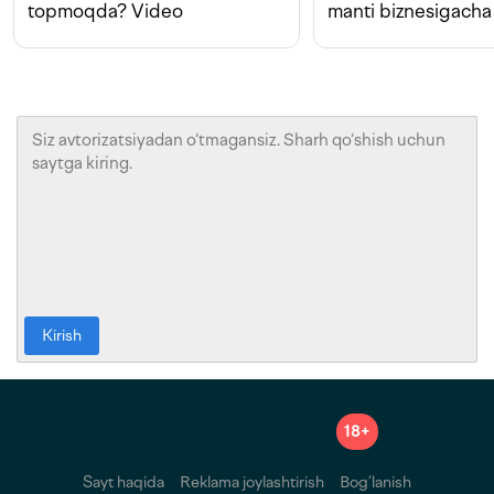
topmoqda? Video
manti biznesigacha
Kirish
18+
Sayt haqida
Reklama joylashtirish
Bog‘lanish