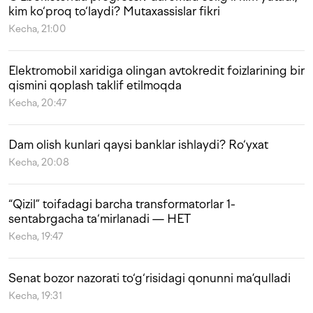
kim ko‘proq to‘laydi? Mutaxassislar fikri
Kecha, 21:00
Elektromobil xaridiga olingan avtokredit foizlarining bir
qismini qoplash taklif etilmoqda
Kecha, 20:47
Dam olish kunlari qaysi banklar ishlaydi? Ro‘yxat
Kecha, 20:08
“Qizil” toifadagi barcha transformatorlar 1-
sentabrgacha ta‘mirlanadi — HET
Kecha, 19:47
Senat bozor nazorati to‘g‘risidagi qonunni ma’qulladi
Kecha, 19:31