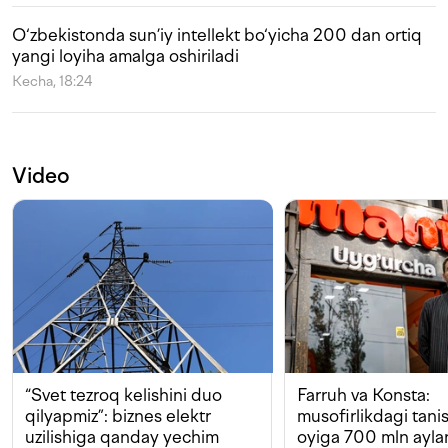
O‘zbekistonda sun’iy intellekt bo‘yicha 200 dan ortiq
yangi loyiha amalga oshiriladi
Kecha, 18:24
Video
“Svet tezroq kelishini duo
Farruh va Konsta:
qilyapmiz”: biznes elektr
musofirlikdagi tan
uzilishiga qanday yechim
oyiga 700 mln ayla