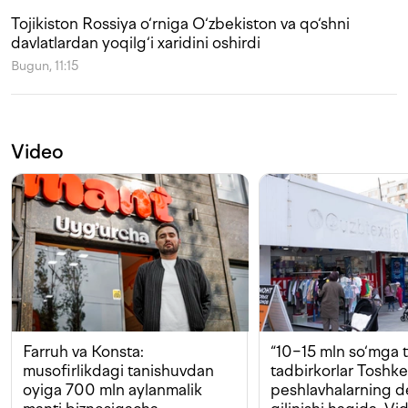
Tojikiston Rossiya o‘rniga O‘zbekiston va qo‘shni
davlatlardan yoqilg‘i xaridini oshirdi
Bugun, 11:15
Video
Farruh va Konsta:
“10−15 mln so‘mga t
musofirlikdagi tanishuvdan
tadbirkorlar Toshk
oyiga 700 mln aylanmalik
peshlavhalarning 