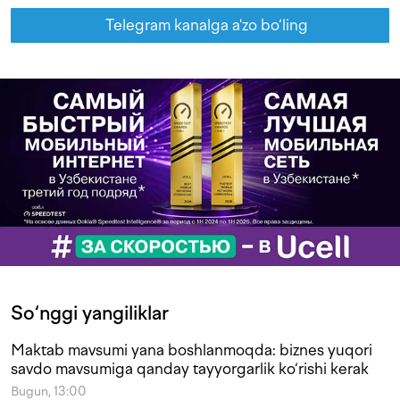
Telegram kanalga a'zo bo‘ling
So‘nggi yangiliklar
Maktab mavsumi yana boshlanmoqda: biznes yuqori
savdo mavsumiga qanday tayyorgarlik ko‘rishi kerak
Bugun, 13:00