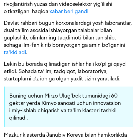
rivojlantirish yuzasidan videoselektor yig‘ilishi
o‘tkazilgani haqida
xabar berilgandi
.
Davlat rahbari bugun korxonalardagi yosh laborantlar,
dual taʼlim asosida ishlayotgan talabalar bilan
gaplashib, olimlarning taqdimoti bilan tanishib,
sohaga ilm-fan kirib borayotganiga amin bo‘lganini
taʼkidladi
.
Lekin bu borada qilinadigan ishlar hali ko‘pligi qayd
etildi. Sohada taʼlim, tadqiqot, laboratoriya,
startaplarni o‘z ichiga olgan yaxlit tizim yaratiladi.
Buning uchun Mirzo Ulug‘bek tumanidagi 60
gektar yerda Kimyo sanoati uchun innovatsion
ilmiy-ishlab chiqarish va taʼlim klasteri tashkil
qilinadi.
Mazkur klasterda Janubiy Koreya bilan hamkorlikda