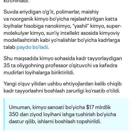
ko‘chiriladi.
Suvda eriydigan o‘g‘it, polimerlar, maishiy
va noorganik kimyo bo‘yicha rejalashtirilgan katta
loyihalar hisobiga nanokimyo, “yashil” kimyo, super-
molekulyar kimyo, sun‘iy intellekt asosida kimyoviy
modellashtirish kabi yo‘nalishlar bo‘yicha kadrlarga
talab
paydo bo‘ladi
.
Shu maqsadda kimyo sohasida kadr tayyorlaydigan
35 ta oliygohning professor o‘qituvchi va kafedra
mudirlari loyihalarga biriktirildi.
Yangi o‘quv yilidan ushbu ehtiyojlardan kelib chiqib
kadr tayyorlashni boshlash zarurligi ko‘rsatib o‘tildi.
Umuman, kimyo sanoati bo‘yicha $17 mlrdlik
350 dan ziyod loyihani ishga tushirish bo‘yicha
dastur qilib, ishlarni boshlash topshirildi.