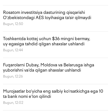
Rosatom investitsiya dasturining qisqarishi
O‘zbekistondagi AES loyihasiga ta’sir qilmaydi
Bugun, 12:50
Toshkentda kottej uchun $36 mingni bermay,
uy egasiga tahdid qilgan shaxslar ushlandi
Bugun, 12:44
Fuqarolarni Dubay, Moldova va Belarusga ishga
yuborishni va‘da qilgan shaxslar ushlandi
Bugun, 12:26
Murojaatlar bo‘yicha eng salbiy ko‘rsatkichga ega 10
ta bank nomi e‘lon qilindi
Bugun, 12:02