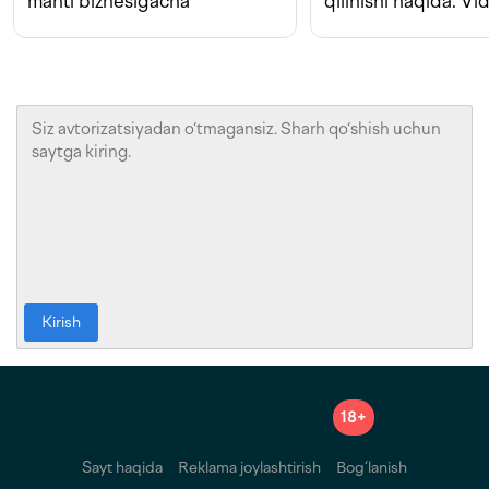
manti biznesigacha
qilinishi haqida. Vi
Kirish
18+
Sayt haqida
Reklama joylashtirish
Bog‘lanish