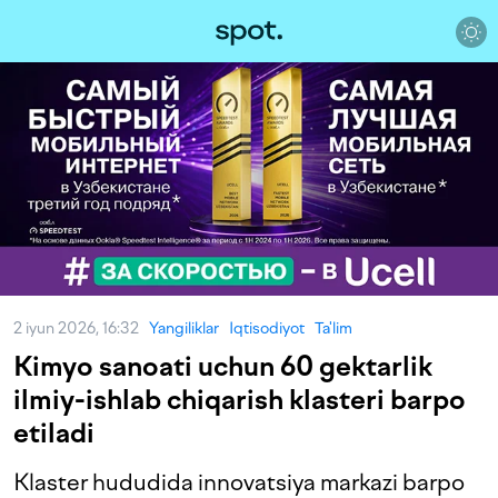
2 iyun 2026, 16:32
Yangiliklar
Iqtisodiyot
Ta'lim
Kimyo sanoati uchun 60 gektarlik
ilmiy-ishlab chiqarish klasteri barpo
etiladi
Klaster hududida innovatsiya markazi barpo