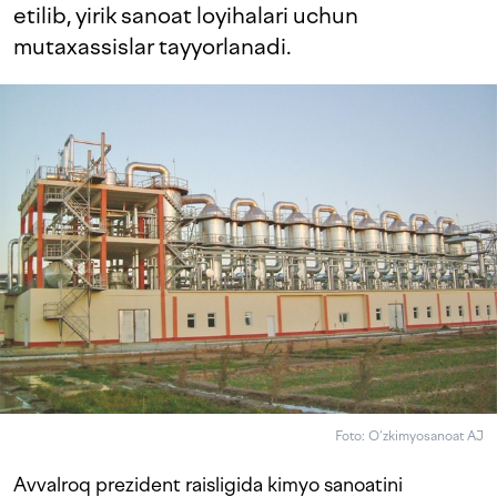
etilib, yirik sanoat loyihalari uchun
mutaxassislar tayyorlanadi.
Foto: O‘zkimyosanoat AJ
Avvalroq prezident raisligida kimyo sanoatini