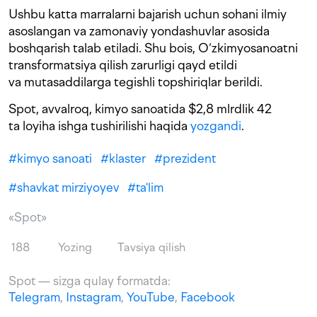
Ushbu katta marralarni bajarish uchun sohani ilmiy
asoslangan va zamonaviy yondashuvlar asosida
boshqarish talab etiladi. Shu bois, O‘zkimyosanoatni
transformatsiya qilish zarurligi qayd etildi
va mutasaddilarga tegishli topshiriqlar berildi.
Spot, avvalroq, kimyo sanoatida $2,8 mlrdlik 42
ta loyiha ishga tushirilishi haqida
yozgandi
.
#
kimyo sanoati
#
klaster
#
prezident
#
shavkat mirziyoyev
#
ta'lim
«Spot»
188
Yozing
Tavsiya qilish
Spot — sizga qulay formatda:
Telegram
,
Instagram
,
YouTube
,
Facebook