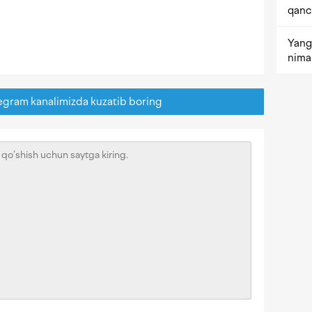
qanc
Yangi
nima 
egram kanalimizda kuzatib boring