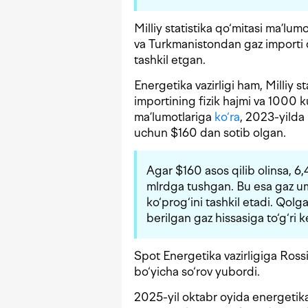
Milliy statistika qo‘mitasi ma’lum
va Turkmanistondan gaz importi q
tashkil etgan.
Energetika vazirligi ham, Milliy s
importining fizik hajmi va 1000 
ma’lumotlariga
ko‘ra
, 2023-yilda
uchun $160 dan sotib olgan.
Agar $160 asos qilib olinsa, 6
mlrdga tushgan. Bu esa gaz u
ko‘prog‘ini tashkil etadi. Qo
berilgan gaz hissasiga to‘g‘ri k
Spot Energetika vazirligiga Rossi
bo‘yicha so‘rov yubordi.
2025-yil oktabr oyida energetik