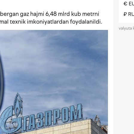
€ E
 bergan gaz hajmi 6,48 mlrd kub metrni
₽ R
imal texnik imkoniyatlardan foydalanildi.
valyuta 