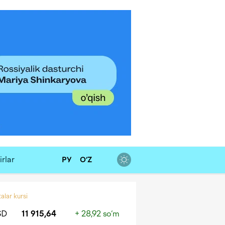
rlar
РУ
O‘Z
alar kursi
SD
11 915,64
+ 28,92 so‘m