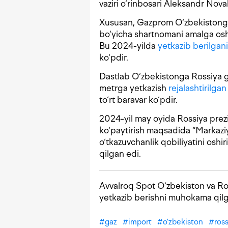
vaziri o‘rinbosari Aleksandr Nova
Xususan, Gazprom O‘zbekistonga 
bo‘yicha shartnomani amalga oshi
Bu 2024-yilda
yetkazib berilgan
ko‘pdir.
Dastlab O‘zbekistonga Rossiya ga
metrga yetkazish
rejalashtirilgan
to‘rt baravar ko‘pdir.
2024-yil may oyida Rossiya prezi
ko‘paytirish maqsadida “Markazi
o‘tkazuvchanlik qobiliyatini oshir
qilgan edi.
Avvalroq Spot O‘zbekiston va R
yetkazib berishni muhokama qil
#
gaz
#
import
#
o'zbekiston
#
ros