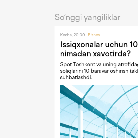
So‘nggi yangiliklar
Kecha, 20:00
Biznes
Issiqxonalar uchun 10
nimadan xavotirda?
Spot Toshkent va uning atrofida
soliqlarini 10 baravar oshirish tak
suhbatlashdi.