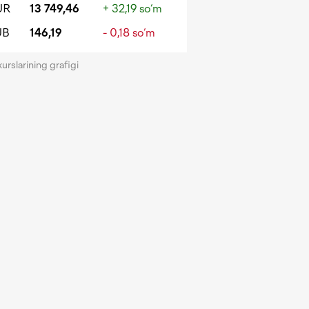
UR
13 749,46
+ 32,19 so‘m
UB
146,19
- 0,18 so‘m
kurslarining grafigi