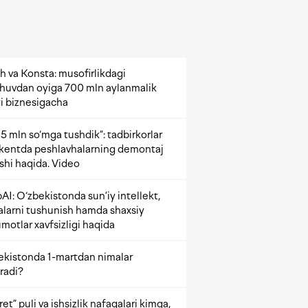
h va Konsta: musofirlikdagi
shuvdan oyiga 700 mln aylanmalik
i biznesigacha
5 mln so‘mga tushdik”: tadbirkorlar
kentda peshlavhalarning demontaj
ishi haqida. Video
AI: O‘zbekistonda sun’iy intellekt,
alarni tushunish hamda shaxsiy
motlar xavfsizligi haqida
ekistonda 1-martdan nimalar
radi?
et” puli va ishsizlik nafaqalari kimga,