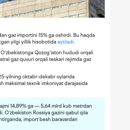
an gaz importini 15% ga oshirdi. Bu haqda
an yilgi yillik hisobotida
aytiladi
.
 O‘zbekistonga Qozog‘iston hududi orqali
ral gaz quvuri orqali teskari rejimda gaz
25-yilning oktabr-dekabr oylarida
sh maksimal texnik imkoniyat darajasida
 hajmi 14,89% ga — 5,64 mlrd kub metrdan
. O‘zbekiston Rossiya gazini qabul qila
shtirganda, import besh baravardan