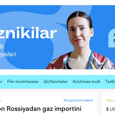
ar
Fikr-mulohazalar
Qo‘llanmalar
Ko‘chmas mulk
Tadbi
На русском языке
Valyut
a
on Rossiyadan gaz importini
$ U