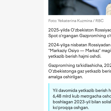
Foto: Yekaterina Kuzmina / RBC
2025-yilda O‘zbekiston Rossiyad
Spot o‘rgangan Gazprom’ning o‘tg
2024-yilga nisbatan Rossiyadan
“Markaziy Osiyo — Markaz” magist
yetkazib berish hajmi oshdi.
Gazprom’ning ta’kidlashicha, 20
O‘zbekistonga gaz yetkazib beri
amalga oshirilgan.
Yil davomida yetkazib berish
6,48 mlrd kub metrgacha oshdi
boshlagan 2023-yil bilan soli
ko‘proqqa oshgan.