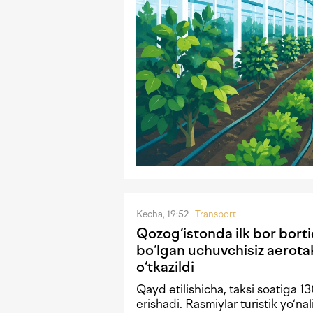
Kecha, 19:52
Transport
Qozog‘istonda ilk bor borti
bo‘lgan uchuvchisiz aerota
o‘tkazildi
Qayd etilishicha, taksi soatiga 1
erishadi. Rasmiylar turistik yo‘nal