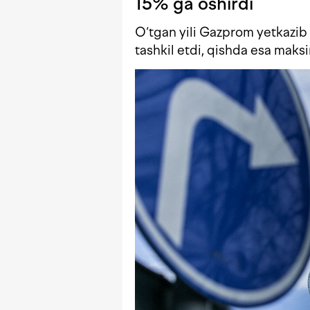
15% ga oshirdi
O‘tgan yili Gazprom yetkazib
tashkil etdi, qishda esa maks