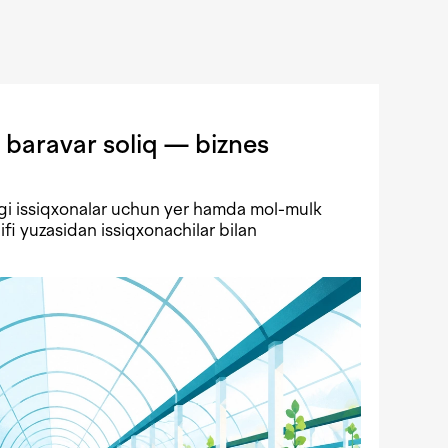
 baravar soliq — biznes
gi issiqxonalar uchun yer hamda mol-mulk
lifi yuzasidan issiqxonachilar bilan