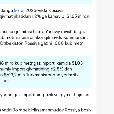
otlariga
ko‘ra
, 2025-yilda Rossiya
iymat jihatidan 1,2% ga kamayib, $1,65 mlrdni
tatistika qo‘mitasi ham an’anaviy ravishda gaz
kub metr narxini oshkor qilmaydi. Kommersant
 O‘zbekiston Rossiya gazini 1000 kub metr
,48 mlrd kub metr gaz importi kamida $1,03
mumiy import qiymatining 62,8%idan
lgan $613,2 mln Turkmanistondan yetkazib
eladi.
yadan gaz importining fizik va qiymat hajmlari
a vaziri Jo‘rabek Mirzamahmudov Rossiya bosh