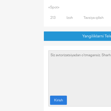
«Spot»
213
Izoh
Tavsiya qilish
Yangiliklarni Tel
Kirish