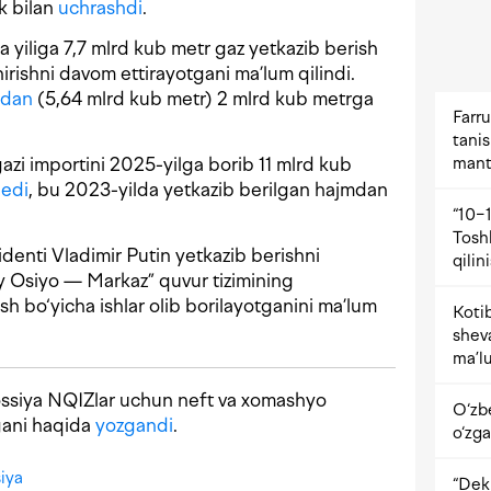
k bilan
uchrashdi
.
yiliga 7,7 mlrd kub metr gaz yetkazib berish
rishni davom ettirayotgani ma’lum qilindi.
idan
(5,64 mlrd kub metr) 2 mlrd kub metrga
Farru
tani
zi importini 2025-yilga borib 11 mlrd kub
mant
 edi
, bu 2023-yilda yetkazib berilgan hajmdan
“10−1
Tosh
denti Vladimir Putin yetkazib berishni
qilin
y Osiyo — Markaz” quvur tizimining
ish bo‘yicha ishlar olib borilayotganini ma’lum
Kotib
shev
ma’lu
ossiya NQIZlar uchun neft va xomashyo
O‘zb
gani haqida
yozgandi
.
o‘zga
siya
“Dekr