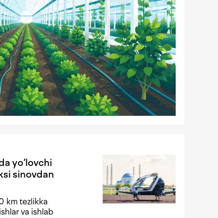
da yo‘lovchi
ksi sinovdan
30 km tezlikka
ishlar va ishlab