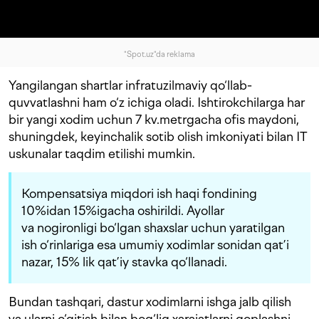
"Spot.uz"da reklama
Yangilangan shartlar infratuzilmaviy qo‘llab-
quvvatlashni ham o‘z ichiga oladi. Ishtirokchilarga har
bir yangi xodim uchun 7 kv.metrgacha ofis maydoni,
shuningdek, keyinchalik sotib olish imkoniyati bilan IT
uskunalar taqdim etilishi mumkin.
Kompensatsiya miqdori ish haqi fondining
10%idan 15%igacha oshirildi. Ayollar
va nogironligi bo‘lgan shaxslar uchun yaratilgan
ish o‘rinlariga esa umumiy xodimlar sonidan qat’i
nazar, 15% lik qat’iy stavka qo‘llanadi.
Bundan tashqari, dastur xodimlarni ishga jalb qilish
va ularni o‘qitish bilan bog‘liq xarajatlarni qoplashni