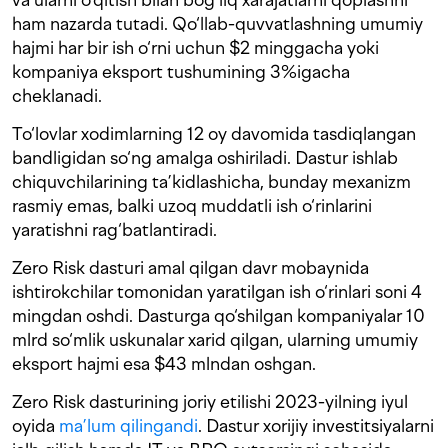
ham nazarda tutadi. Qo‘llab-quvvatlashning umumiy
hajmi har bir ish o‘rni uchun $2 minggacha yoki
kompaniya eksport tushumining 3%igacha
cheklanadi.
To‘lovlar xodimlarning 12 oy davomida tasdiqlangan
bandligidan so‘ng amalga oshiriladi. Dastur ishlab
chiquvchilarining ta’kidlashicha, bunday mexanizm
rasmiy emas, balki uzoq muddatli ish o‘rinlarini
yaratishni rag‘batlantiradi.
Zero Risk dasturi amal qilgan davr mobaynida
ishtirokchilar tomonidan yaratilgan ish o‘rinlari soni 4
mingdan oshdi. Dasturga qo‘shilgan kompaniyalar 10
mlrd so‘mlik uskunalar xarid qilgan, ularning umumiy
eksport hajmi esa $43 mlndan oshgan.
Zero Risk dasturining joriy etilishi 2023-yilning iyul
oyida
ma’lum qilingandi
. Dastur xorijiy investitsiyalarni