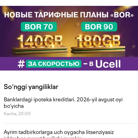
So‘nggi yangiliklar
Banklardagi ipoteka kreditlari. 2026-yil avgust oyi
bo‘yicha
Kecha, 20:00
Ayrim tadbirkorlarga uch oygacha litsenziyasiz