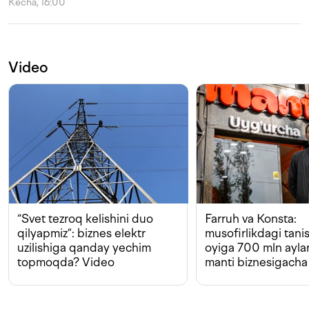
Kecha, 16:00
Video
“Svet tezroq kelishini duo
Farruh va Konsta:
qilyapmiz”: biznes elektr
musofirlikdagi tan
uzilishiga qanday yechim
oyiga 700 mln ayla
topmoqda? Video
manti biznesigacha