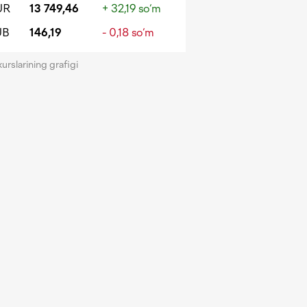
UR
13 749,46
+ 32,19 so‘m
UB
146,19
- 0,18 so‘m
kurslarining grafigi