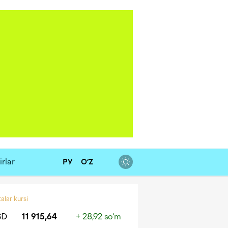
rlar
РУ
O‘Z
alar kursi
SD
11 915,64
+ 28,92 so‘m