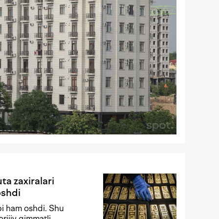
ta zaxiralari
oshdi
ibi ham oshdi. Shu
rijiy qimmatli