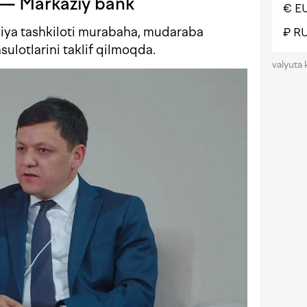
 — Markaziy bank
€ E
iya tashkiloti murabaha, mudaraba
₽ R
ulotlarini taklif qilmoqda.
valyuta 