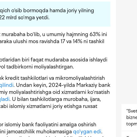
qich o‘sib bormoqda hamda joriy yilning
22 mlrd so‘mga yetdi.
murabaha bo‘lib, u umumiy hajmning 63% ini
raka ulushi mos ravishda 17 va 14% ni tashkil
tlaridan biri faqat mudaraba asosida ishlaydi
l tadbirkorni moliyalashtirgan.
kredit tashkilotlari va mikromoliyalashtirish
ilindi
. Undan keyin, 2024-yilda Markaziy bank
miy moliyalashtirishga oid xizmatlarni ko‘rsatish
qladi
. U bilan tashkilotlarga murobaha, ijara,
i islomiy xizmatlarni joriy etishga ruxsat
“Svet
bizne
topm
or islomiy bank faoliyatini amalga oshirish
hasini jamoatchilik muhokamasiga
qo‘ygan edi
.