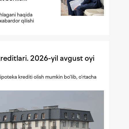
shlagani haqida
xabardor qilishi
editlari. 2026-yil avgust oyi
poteka krediti olish mumkin bo‘lib, o‘rtacha