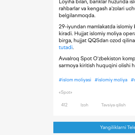
Loyiha bilan, banklar huzurida is
rahbarlar va kengash a’zolari uchu
belgilanmoqda.
29-iyundan mamlakatda islomiy b
kiradi. Hujjat islomiy moliya opera
birga, hujjat QQSdan ozod qilina
tutadi
.
Avvalroq Spot O‘zbekiston kompa
sarmoya kiritish huquqini olishi
#
islom moliyasi
#
islomiy moliya
#
«Spot»
412
Izoh
Tavsiya qilish
Yangiliklarni Tel