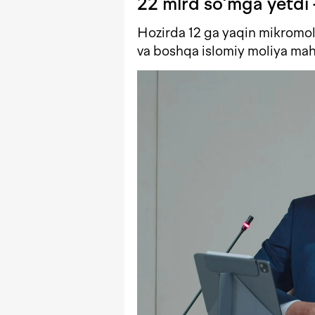
22 mlrd so‘mga yetdi
Hozirda 12 ga yaqin mikromol
va boshqa islomiy moliya mahs