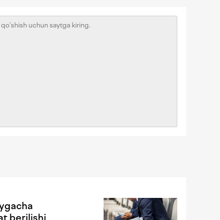
oygacha
t berilishi