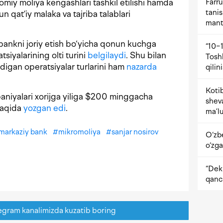
Farru
lomiy moliya kengashlari tashkil etilishi hamda
tani
n qat’iy malaka va tajriba talablari
mant
ankni joriy etish bo‘yicha qonun kuchga
“10−1
tsiyalarining olti turini
belgilaydi
. Shu bilan
Tosh
digan operatsiyalar turlarini ham
nazarda
qilin
Kotib
niyalari xorijga yiliga $200 minggacha
shev
 haqida
yozgan edi
.
ma’lu
markaziy bank
#
mikromoliya
#
sanjar nosirov
O‘zb
o‘zga
“Dekr
qanc
egram kanalimizda kuzatib boring