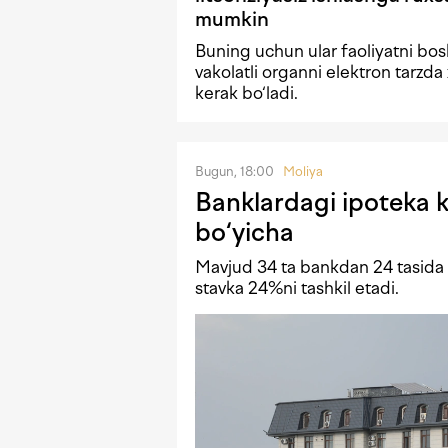
mumkin
Buning uchun ular faoliyatni bo
vakolatli organni elektron tarzda 
kerak bo‘ladi.
Bugun, 18:00
Moliya
Banklardagi ipoteka kr
bo‘yicha
Mavjud 34 ta bankdan 24 tasida i
stavka 24%ni tashkil etadi.