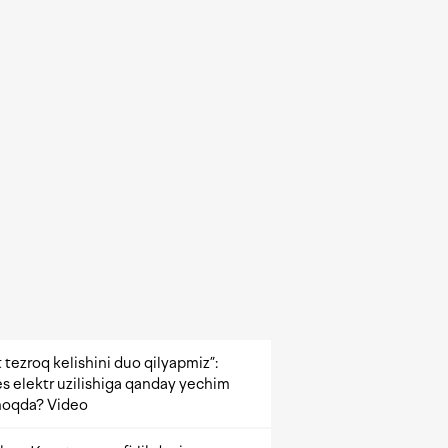
 tezroq kelishini duo qilyapmiz”:
s elektr uzilishiga qanday yechim
oqda? Video