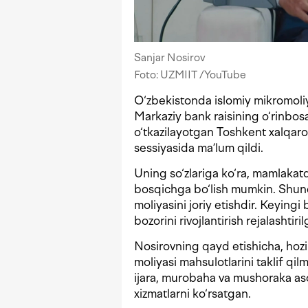
Sanjar Nosirov
Foto: UZMIIT /YouTube
O‘zbekistonda islomiy mikromoliya
Markaziy bank raisining o‘rinbos
o‘tkazilayotgan Toshkent xalqaro
sessiyasida ma’lum qildi.
Uning so‘zlariga ko‘ra, mamlakatda
bosqichga bo‘lish mumkin. Shunda
moliyasini joriy etishdir. Keying
bozorini rivojlantirish rejalashtiri
Nosirovning qayd etishicha, hozi
moliyasi mahsulotlarini taklif q
ijara, murobaha va mushoraka aso
xizmatlarni ko‘rsatgan.