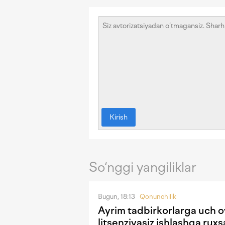
Kirish
So‘nggi yangiliklar
Bugun, 18:13
Qonunchilik
Ayrim tadbirkorlarga uch 
litsenziyasiz ishlashga ruxsa