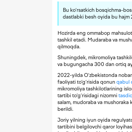
Bu ko‘rsatkich bosqichma-bos
dastlabki besh oyida bu hajm 
Hozirda eng ommabop mahsulot 
tashkil etadi. Mudaraba va musha
qilmoqda.
Shuningdek, mikromoliya tashkilo
va bugungacha 300 dan ortiq ayo
2022-yilda O‘zbekistonda nobank 
faoliyati to‘g‘risida qonun
qabul q
mikromoliya tashkilotlarining islo
tartibi to‘g‘risidagi nizomni
tasdi
salam, mudoraba va mushoraka kab
berildi.
Joriy yilning iyun oyida regulyat
tartibini belgilovchi qaror loyi