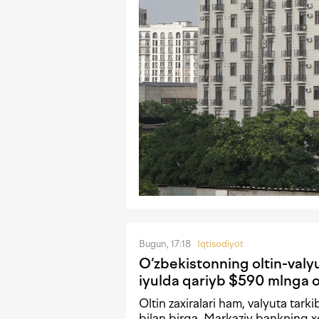
Bugun, 17:18
Iqtisodiyot
O‘zbekistonning oltin-valyu
iyulda qariyb $590 mlnga 
Oltin zaxiralari ham, valyuta tark
bilan birga, Markaziy bankning xo