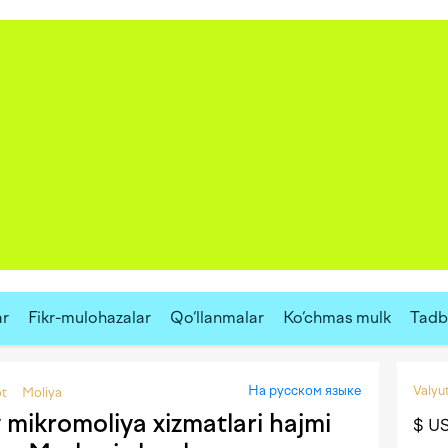
ar
Fikr-mulohazalar
Qo‘llanmalar
Ko‘chmas mulk
Tadbi
На русском языке
Valyut
ot
Moliya
 mikromoliya xizmatlari hajmi
$ U