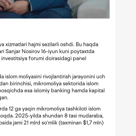
 xizmatlari hajmi sezilarli oshdi. Bu haqda
ari Sanjar Nosirov 16-iyun kuni poytaxtda
 investitsiya forumi doirasidagi panel
 islom moliyasini rivojlantirish jarayonini uch
n birinchisi, mikromoliya sektorida islom
i bosqichda esa islomiy banking hamda kapital
lgan.
rda 12 ga yaqin mikromoliya tashkiloti islom
ilmoqda. 2025-yilda shundan 8 tasi mudaraba,
sida jami 21 mlrd so‘mlik (taxminan $1,7 mln)