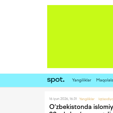
Yangiliklar
Maqolal
16 iyun 2026, 16:31
Yangiliklar
Iqtisodiy
O‘zbekistonda islomiy