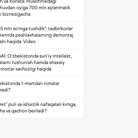
h va Konsta: musofirlikdagi
shuvdan oyiga 700 mln aylanmalik
i biznesigacha
5 mln so‘mga tushdik”: tadbirkorlar
kentda peshlavhalarning demontaj
ishi haqida. Video
AI: O‘zbekistonda sun’iy intellekt,
alarni tushunish hamda shaxsiy
motlar xavfsizligi haqida
ekistonda 1-martdan nimalar
radi?
et” puli va ishsizlik nafaqalari kimga,
ha va qachon beriladi?