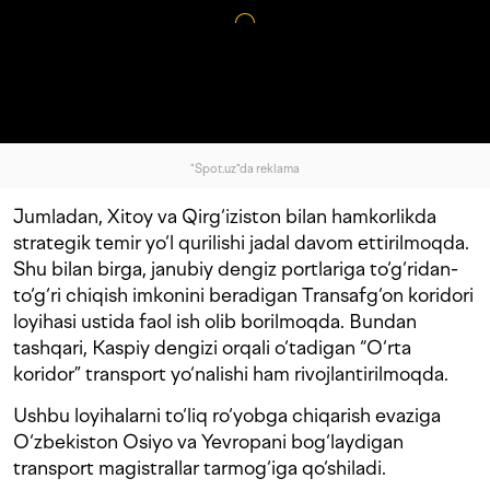
"Spot.uz"da reklama
Jumladan, Xitoy va Qirg‘iziston bilan hamkorlikda
strategik temir yo‘l qurilishi jadal davom ettirilmoqda.
Shu bilan birga, janubiy dengiz portlariga to‘g‘ridan-
to‘g‘ri chiqish imkonini beradigan Transafg‘on koridori
loyihasi ustida faol ish olib borilmoqda. Bundan
tashqari, Kaspiy dengizi orqali o‘tadigan “O‘rta
koridor” transport yo‘nalishi ham rivojlantirilmoqda.
Ushbu loyihalarni to‘liq ro‘yobga chiqarish evaziga
O‘zbekiston Osiyo va Yevropani bog‘laydigan
transport magistrallar tarmog‘iga qo‘shiladi.