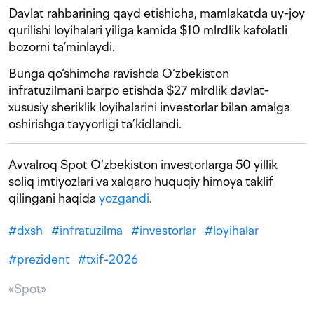
Davlat rahbarining qayd etishicha, mamlakatda uy-joy
qurilishi loyihalari yiliga kamida $10 mlrdlik kafolatli
bozorni ta’minlaydi.
Bunga qo‘shimcha ravishda O‘zbekiston
infratuzilmani barpo etishda $27 mlrdlik davlat-
xususiy sheriklik loyihalarini investorlar bilan amalga
oshirishga tayyorligi ta’kidlandi.
Avvalroq Spot O‘zbekiston investorlarga 50 yillik
soliq imtiyozlari va xalqaro huquqiy himoya taklif
qilingani haqida
yozgandi
.
#
dxsh
#
infratuzilma
#
investorlar
#
loyihalar
#
prezident
#
txif-2026
«Spot»