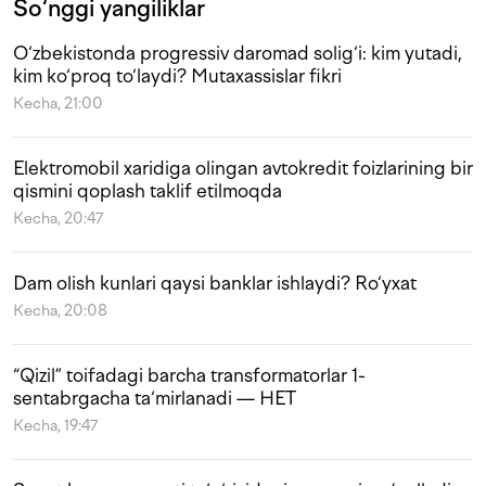
So‘nggi yangiliklar
O‘zbekistonda progressiv daromad solig‘i: kim yutadi,
kim ko‘proq to‘laydi? Mutaxassislar fikri
Kecha, 21:00
Elektromobil xaridiga olingan avtokredit foizlarining bir
qismini qoplash taklif etilmoqda
Kecha, 20:47
Dam olish kunlari qaysi banklar ishlaydi? Ro‘yxat
Kecha, 20:08
“Qizil” toifadagi barcha transformatorlar 1-
sentabrgacha ta‘mirlanadi — HET
Kecha, 19:47