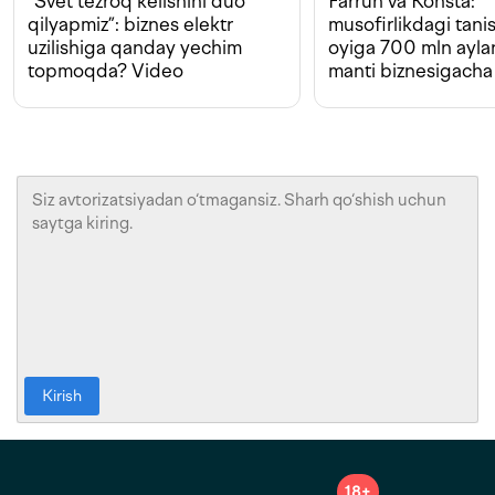
“Svet tezroq kelishini duo
Farruh va Konsta:
qilyapmiz”: biznes elektr
musofirlikdagi tan
uzilishiga qanday yechim
oyiga 700 mln ayla
topmoqda? Video
manti biznesigacha
Kirish
18+