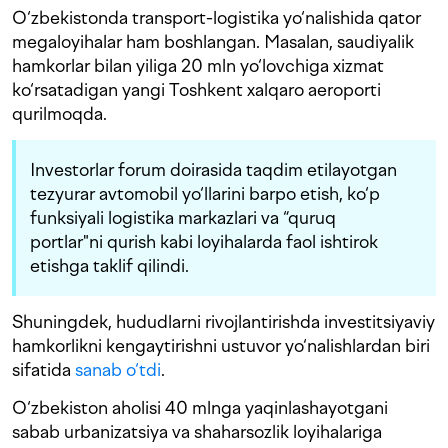
O‘zbekistonda transport-logistika yo‘nalishida qator
megaloyihalar ham boshlangan. Masalan, saudiyalik
hamkorlar bilan yiliga 20 mln yo‘lovchiga xizmat
ko‘rsatadigan yangi Toshkent xalqaro aeroporti
qurilmoqda.
Investorlar forum doirasida taqdim etilayotgan
tezyurar avtomobil yo‘llarini barpo etish, ko‘p
funksiyali logistika markazlari va “quruq
portlar"ni qurish kabi loyihalarda faol ishtirok
etishga taklif qilindi.
Shuningdek, hududlarni rivojlantirishda investitsiyaviy
hamkorlikni kengaytirishni ustuvor yo‘nalishlardan biri
sifatida
sanab o‘tdi
.
O‘zbekiston aholisi 40 mlnga yaqinlashayotgani
sabab urbanizatsiya va shaharsozlik loyihalariga