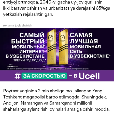
ehtiyoj ortmoqda. 2040-yilgacha uy-joy qurilishini
ikki baravar oshirish va urbanizatsiya darajasini 65%ga
yetkazish rejalashtirilgan.
reklama joylashtirish
Poytaxt yaqinida 2 mln aholiga mo‘ljallangan Yangi
Toshkent megapolisi barpo etilmoqda. Shuningdek,
Andijon, Namangan va Samarqandni millionli
shaharlarga aylantirish loyihalari amalga oshirilmoqda.