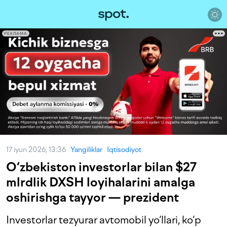
РЕКЛАМА
17 iyun 2026, 13:36
Yangiliklar
Iqtisodiyot
O‘zbekiston investorlar bilan $27
mlrdlik DXSH loyihalarini amalga
oshirishga tayyor — prezident
Investorlar tezyurar avtomobil yo‘llari, ko‘p