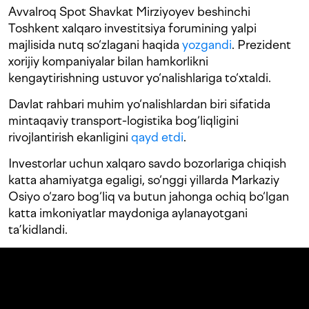
Avvalroq Spot Shavkat Mirziyoyev beshinchi
Toshkent xalqaro investitsiya forumining yalpi
majlisida nutq so‘zlagani haqida
yozgandi
. Prezident
xorijiy kompaniyalar bilan hamkorlikni
kengaytirishning ustuvor yo‘nalishlariga to‘xtaldi.
Davlat rahbari muhim yo‘nalishlardan biri sifatida
mintaqaviy transport-logistika bog‘liqligini
rivojlantirish ekanligini
qayd etdi
.
Investorlar uchun xalqaro savdo bozorlariga chiqish
katta ahamiyatga egaligi, so‘nggi yillarda Markaziy
Osiyo o‘zaro bog‘liq va butun jahonga ochiq bo‘lgan
katta imkoniyatlar maydoniga aylanayotgani
ta’kidlandi.