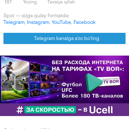
187
Yozing
Tavsiya qilish
Spot — sizga qulay formatda:
Telegram
,
Instagram
,
YouTube
,
Facebook
Telegram kanalga a'zo bo‘ling