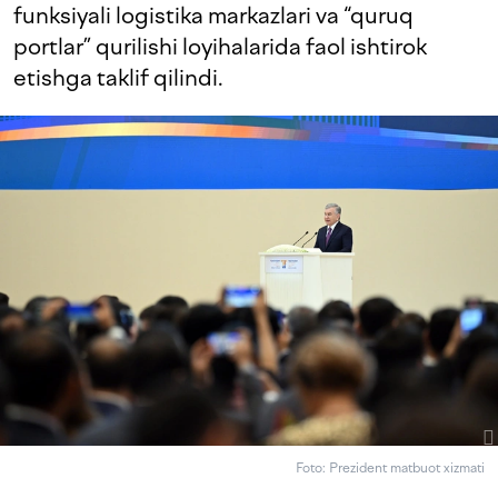
funksiyali logistika markazlari va “quruq
portlar” qurilishi loyihalarida faol ishtirok
etishga taklif qilindi.
Foto: Prezident matbuot xizmati