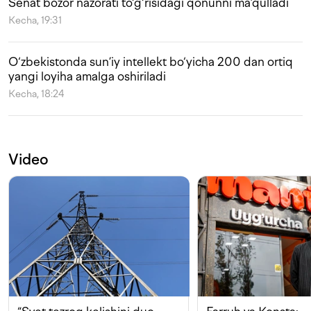
Senat bozor nazorati to‘g‘risidagi qonunni ma’qulladi
Kecha, 19:31
O‘zbekistonda sun’iy intellekt bo‘yicha 200 dan ortiq
yangi loyiha amalga oshiriladi
Kecha, 18:24
Video