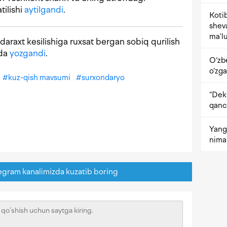
tilishi
aytilgandi
.
Kotib
shev
ma’lu
daraxt kesilishiga ruxsat bergan sobiq qurilish
ida
yozgandi
.
O‘zb
o‘zga
#
kuz-qish mavsumi
#
surxondaryo
“Dekr
qanc
Yangi
nima 
egram kanalimizda kuzatib boring