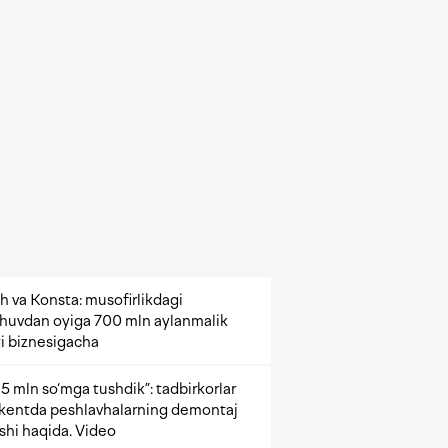
h va Konsta: musofirlikdagi
shuvdan oyiga 700 mln aylanmalik
i biznesigacha
5 mln so‘mga tushdik”: tadbirkorlar
kentda peshlavhalarning demontaj
ishi haqida. Video