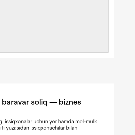
 baravar soliq — biznes
gi issiqxonalar uchun yer hamda mol-mulk
lifi yuzasidan issiqxonachilar bilan