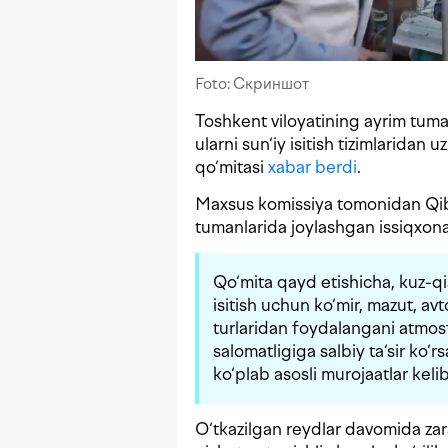
Foto: Скриншот
Toshkent viloyatining ayrim tuma
ularni sun‘iy isitish tizimlaridan
qo‘mitasi
xabar berdi
.
Maxsus komissiya tomonidan Qibr
tumanlarida joylashgan issiqxona
Qo‘mita qayd etishicha, kuz-qi
isitish uchun ko‘mir, mazut, avt
turlaridan foydalangani atmosf
salomatligiga salbiy ta‘sir ko
ko‘plab asosli murojaatlar keli
O‘tkazilgan reydlar davomida zar