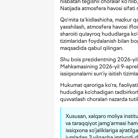
nisbatan tegishli choralar ko‘rilib
Natijada atmosfera havosi sifati 
Qo‘mita ta‘kidlashicha, mazkur qa
yaxshilash, atmosfera havosi iflos
sharoiti qulayroq hududlarga ko‘
tizimlaridan foydalanish bilan bog
maqsadida qabul qilingan.
Shu bois prezidentning 2026-yi
Mahkamasining 2026-yil 9-apre
issiqxonalarni sun‘iy isitish tiziml
Hukumat qaroriga ko‘ra, faoliyati
hududiga ko‘chadigan tadbirkorli
quvvatlash choralari nazarda tuti
Xususan, xalqaro moliya institu
va taraqqiyot jamg‘armasi hamd
issiqxona xo‘jaliklariga ajratil
jumladan 3 yilgacha imtiyozli da