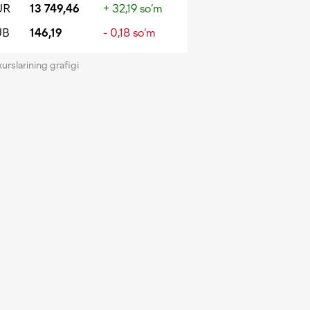
UR
13 749,46
+ 32,19 so‘m
UB
146,19
- 0,18 so‘m
kurslarining grafigi