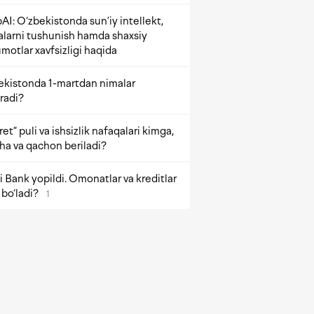
AI: O‘zbekistonda sun’iy intellekt,
alarni tushunish hamda shaxsiy
motlar xavfsizligi haqida
ekistonda 1-martdan nimalar
radi?
et” puli va ishsizlik nafaqalari kimga,
ha va qachon beriladi?
 Bank yopildi. Omonatlar va kreditlar
bo‘ladi?
1