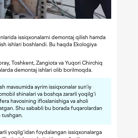
nlarida issiqxonalarni demontaj qilish hamda
 uzish ishlari boshlandi. Bu haqda Ekologiya
ay, Toshkent, Zangiota va Yuqori Chirchiq
larda demontaj ishlari olib borilmoqda.
sh mavsumida ayrim issiqxonalar sun‘iy
omobil shinalari va boshqa zararli yoqilg‘i
era havosining ifloslanishiga va aholi
‘rsatgan. Shu sababli bu borada fuqarolardan
b tushgan.
arli yoqilg‘idan foydalangan issiqxonalarga