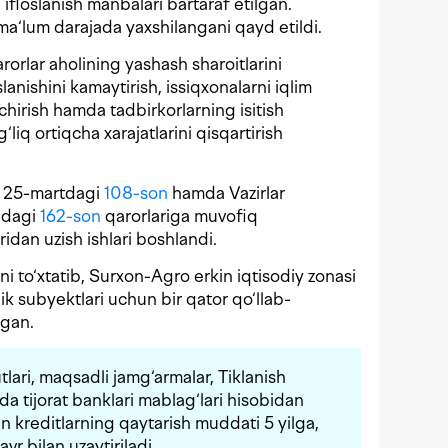
, ifloslanish manbalari bartaraf etilgan.
ma‘lum darajada yaxshilangani qayd etildi.
rorlar aholining yashash sharoitlarini
lanishini kamaytirish, issiqxonalarni iqlim
chirish hamda tadbirkorlarning isitish
‘liq ortiqcha xarajatlarini qisqartirish
l 25-martdagi
108-son
hamda Vazirlar
ldagi
162-son
qarorlariga muvofiq
aridan uzish ishlari boshlandi.
ni to‘xtatib, Surxon-Agro erkin iqtisodiy zonasi
k subyektlari uchun bir qator qo‘llab-
lgan.
tlari, maqsadli jamg‘armalar, Tiklanish
a tijorat banklari mablag‘lari hisobidan
gan kreditlarning qaytarish muddati 5 yilga,
vr bilan uzaytiriladi.