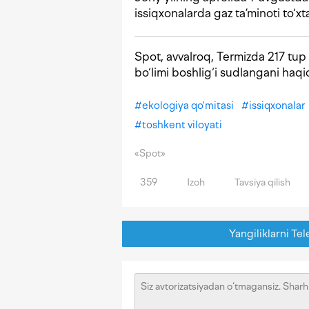
issiqxonalarda gaz ta’minoti to‘xta
Spot, avvalroq, Termizda 217 tup 
bo‘limi boshlig‘i sudlangani haq
#
ekologiya qo'mitasi
#
issiqxonalar
#
toshkent viloyati
«Spot»
359
Izoh
Tavsiya qilish
Yangiliklarni Tel