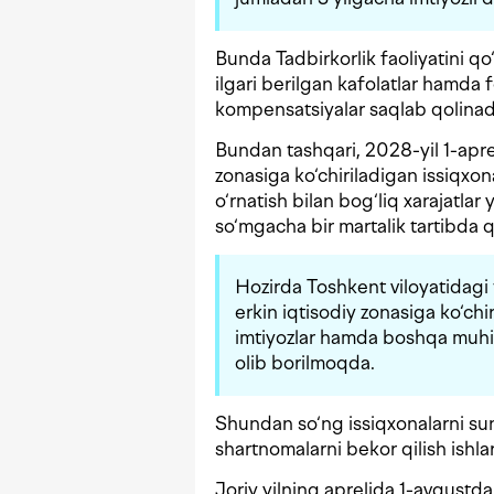
Bunda Tadbirkorlik faoliyatini q
ilgari berilgan kafolatlar hamda 
kompensatsiyalar saqlab qolinad
Bundan tashqari, 2028-yil 1-apr
zonasiga ko‘chiriladigan issiqxon
o‘rnatish bilan bog‘liq xarajatla
so‘mgacha bir martalik tartibda q
Hozirda Toshkent viloyatidagi
erkin iqtisodiy zonasiga ko‘chir
imtiyozlar hamda boshqa muhim
olib borilmoqda.
Shundan so‘ng issiqxonalarni sun‘
shartnomalarni bekor qilish ishlar
Joriy yilning aprelida 1-avgustd