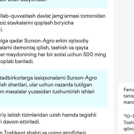
o‘llab-quvvatlash davlat jamg‘armasi tomonidan
foiz stavkalarini qoplash bo‘yicha
i.
elga qadar Surxon-Agro erkin iqtisodiy
alarni demontaj qilish, tashish va qayta
r yer maydonining har bir sotixi uchun 500 ming
oplab beriladi.
 tadbirkorlarga issiqxonalarni Surxon-Agro
ish shartlari, ular uchun nazarda tutilgan
Farru
 masalalar yuzasidan tushuntirish ishlari
tani
mant
iy isitish tizimlaridan uzish hamda tegishli
“10−1
i davom ettiriladi.
Tosh
qilin
an Toshkent shahri va uning atrofidagi