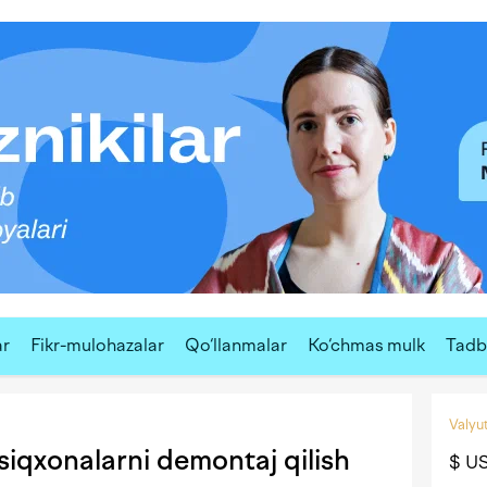
ar
Fikr-mulohazalar
Qo‘llanmalar
Ko‘chmas mulk
Tadbi
Valyut
siqxonalarni demontaj qilish
$ U