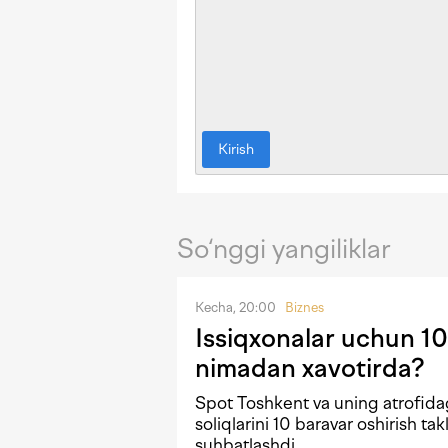
Kirish
So‘nggi yangiliklar
Kecha, 20:00
Biznes
Issiqxonalar uchun 10
nimadan xavotirda?
Spot Toshkent va uning atrofida
soliqlarini 10 baravar oshirish tak
suhbatlashdi.