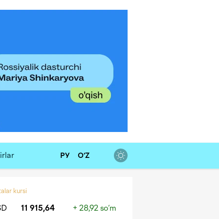
rlar
РУ
O‘Z
alar kursi
SD
11 915,64
+ 28,92 so‘m