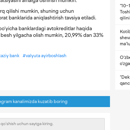
atsiyasini amalga oshirish mumkin.
“10−1
farq qilishi mumkin, shuning uchun
Tosh
jorat banklarida aniqlashtirish tavsiya etiladi.
qilin
bo‘yicha banklardagi avtokreditlar haqida
Kotib
dan besh yilgacha olish mumkin, 20,99% dan 33%
shev
ma’lu
aziy bank
#
valyuta ayirboshlash
O‘zb
o‘zga
“Dekr
qanc
egram kanalimizda kuzatib boring