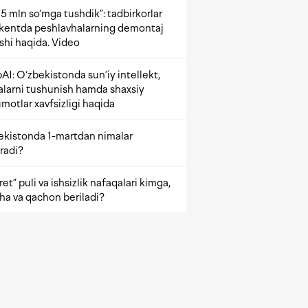
5 mln so‘mga tushdik”: tadbirkorlar
kentda peshlavhalarning demontaj
ishi haqida. Video
AI: O‘zbekistonda sun’iy intellekt,
alarni tushunish hamda shaxsiy
motlar xavfsizligi haqida
ekistonda 1-martdan nimalar
radi?
et” puli va ishsizlik nafaqalari kimga,
ha va qachon beriladi?