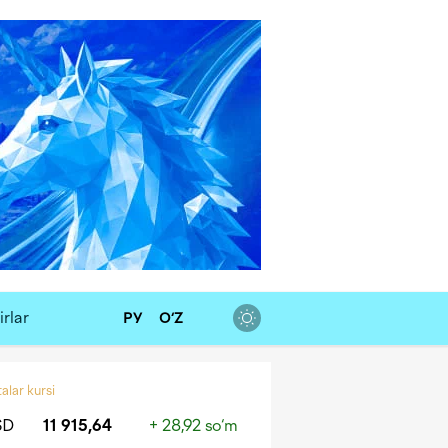
rlar
РУ
O‘Z
alar kursi
SD
11 915,64
+ 28,92 so‘m