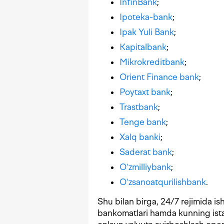
InfinBank
;
Ipoteka-bank
;
Ipak Yuli Bank
;
Kapitalbank
;
Mikrokreditbank
;
Orient Finance bank
;
Poytaxt bank
;
Trastbank
;
Tenge bank
;
Xalq banki
;
Saderat bank
;
O‘zmilliybank
;
O‘zsanoatqurilishbank
.
Shu bilan birga, 24/7 rejimida is
bankomatlari hamda kunning istal