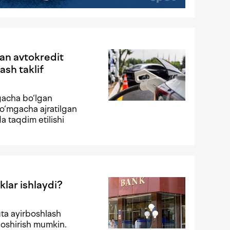
gan avtokredit
ash taklif
gacha bo‘lgan
o‘mgacha ajratilgan
da taqdim etilishi
klar ishlaydi?
ta ayirboshlash
 oshirish mumkin.