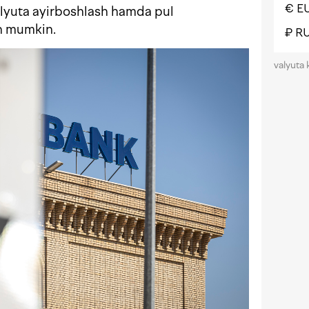
€ E
lyuta ayirboshlash hamda pul
sh mumkin.
₽ R
valyuta 