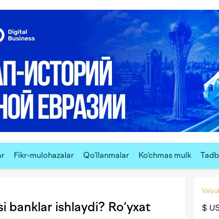
ar
Fikr-mulohazalar
Qo‘llanmalar
Ko‘chmas mulk
Tadbi
Valyut
i banklar ishlaydi? Ro‘yxat
$ U