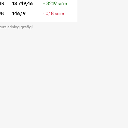
UR
13 749,46
+ 32,19 so‘m
UB
146,19
- 0,18 so‘m
kurslarining grafigi