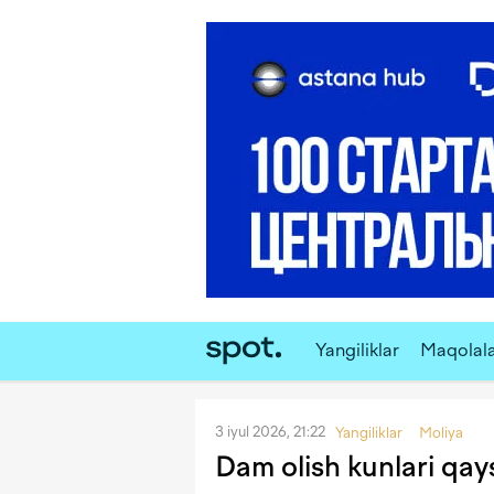
Yangiliklar
Maqolal
3 iyul 2026, 21:22
Yangiliklar
Moliya
Dam olish kunlari qays