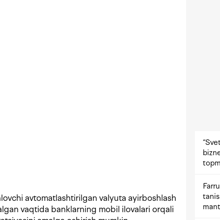
“Svet
bizne
topm
Farru
tani
hlovchi avtomatlashtirilgan valyuta ayirboshlash
mant
gan vaqtida banklarning mobil ilovalari orqali