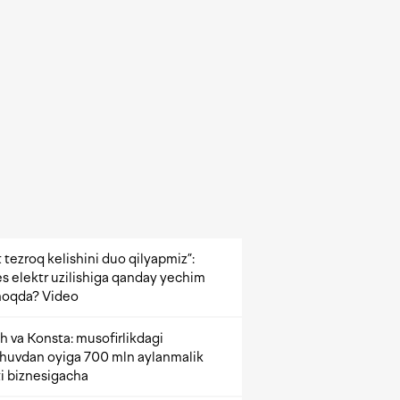
 tezroq kelishini duo qilyapmiz”:
s elektr uzilishiga qanday yechim
oqda? Video
h va Konsta: musofirlikdagi
shuvdan oyiga 700 mln aylanmalik
i biznesigacha