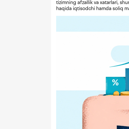
tizimning afzallik va xatarlari, shu
haqida iqtisodchi hamda soliq mas