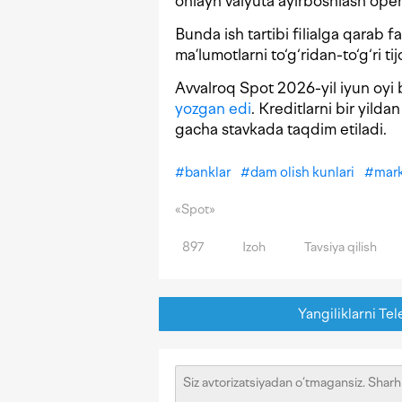
onlayn valyuta ayirboshlash oper
Bunda ish tartibi filialga qarab 
ma’lumotlarni to‘g‘ridan-to‘g‘ri ti
Avvalroq Spot 2026-yil iyun oyi 
yozgan edi
. Kreditlarni bir yil
gacha stavkada taqdim etiladi.
#
banklar
#
dam olish kunlari
#
mark
«Spot»
897
Izoh
Tavsiya qilish
Yangiliklarni Tel