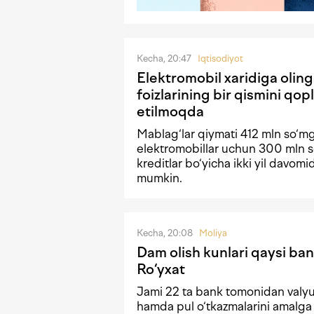
Kecha, 20:47
Iqtisodiyot
Elektromobil xaridiga olin
foizlarining bir qismini qopl
etilmoqda
Mablag‘lar qiymati 412 mln so‘m
elektromobillar uchun 300 mln s
kreditlar bo‘yicha ikki yil davomi
mumkin.
Kecha, 20:08
Moliya
Dam olish kunlari qaysi ban
Ro‘yxat
Jami 22 ta bank tomonidan valyu
hamda pul o‘tkazmalarini amalga