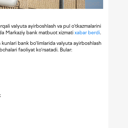
rqali valyuta ayirboshlash va pul o‘tkazmalarini
da Markaziy bank matbuot xizmati
xabar berdi
.
unlari bank bo‘limlarida valyuta ayirboshlash
chalari faoliyat ko‘rsatadi. Bular:
;