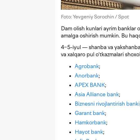
Foto: Yevgeniy Sorochin / Spot
Dam olish kunlari ayrim banklar o
amalga oshirish mumkin. Bu haq
4−5-iyul — shanba va yakshanba k
va xalqaro pul o‘tkazmalari shoxob
Agrobank
;
Anorbank
;
APEX BANK
;
Asia Alliance bank
;
Biznesni rivojlantirish banki
Garant bank
;
Hamkorbank
;
Hayot bank
;