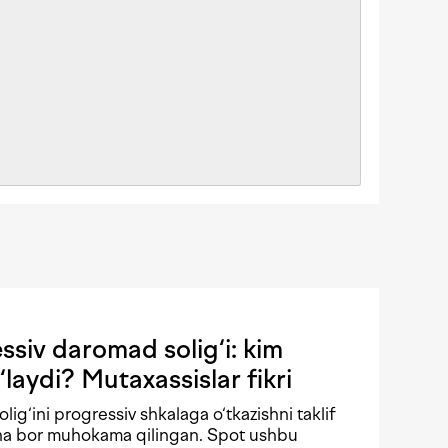
siv daromad solig‘i: kim
‘laydi? Mutaxassislar fikri
solig‘ini progressiv shkalaga o‘tkazishni taklif
echa bor muhokama qilingan. Spot ushbu