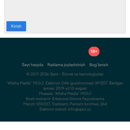
Kirish
18+
Sayt haqida
Reklama joylashtirish
Bog‘lanish
© 2017-2026 Spot – Biznes va texnologiyalar.
“Afisha Media” MChJ. Elektron OAV guvohnomasi: №1207. Berilgan
sanasi: 2019-yil 13-avgust
Muassis: “Afisha Media” MChJ
Bosh muharrir: Erkenova Dinora Fayzulloevna
Manzil: 100007, Toshkent, Parkent ko‘chasi, 26A
Elektron manzil: info@spot.uz