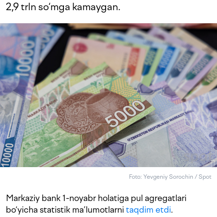
2,9 trln so‘mga kamaygan.
Foto: Yevgeniy Sorochin / Spot
Markaziy bank 1-noyabr holatiga pul agregatlari
bo‘yicha statistik ma’lumotlarni
taqdim etdi
.