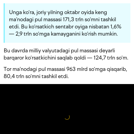
Unga ko‘ra, joriy yilning oktabr oyida keng
ma’nodagi pul massasi 171,3 trln so‘mni tashkil
etdi. Bu ko‘rsatkich sentabr oyiga nisbatan 1,6%
— 2,9 trln so‘mga kamayganini ko‘rish mumkin.
Bu davrda milliy valyutadagi pul massasi deyarli
barqaror ko‘rsatkichini saqlab qoldi — 124,7 trln so‘m.
Tor ma’nodagi pul massasi 963 mlrd so‘mga qisqarib,
80,4 trln so‘mni tashkil etdi.