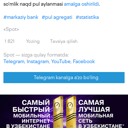
so‘mlik naqd pul aylanmasi
amalga oshirildi
.
#
markaziy bank
#
pul agregati
#
statistika
«Spot»
1 821
Yozing
Tavsiya qilish
Spot — sizga qulay formatda:
Telegram
,
Instagram
,
YouTube
,
Facebook
Telegram kanalga a'zo bo‘ling