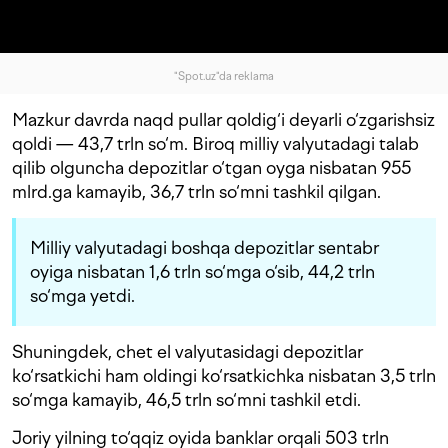
"Spot.uz"da reklama
Mazkur davrda naqd pullar qoldig‘i deyarli o‘zgarishsiz
qoldi — 43,7 trln so‘m. Biroq milliy valyutadagi talab
qilib olguncha depozitlar o‘tgan oyga nisbatan 955
mlrd.ga kamayib, 36,7 trln so‘mni tashkil qilgan.
Milliy valyutadagi boshqa depozitlar sentabr
oyiga nisbatan 1,6 trln so‘mga o‘sib, 44,2 trln
so‘mga yetdi.
Shuningdek, chet el valyutasidagi depozitlar
ko‘rsatkichi ham oldingi ko‘rsatkichka nisbatan 3,5 trln
so‘mga kamayib, 46,5 trln so‘mni tashkil etdi.
Joriy yilning to‘qqiz oyida banklar orqali 503 trln