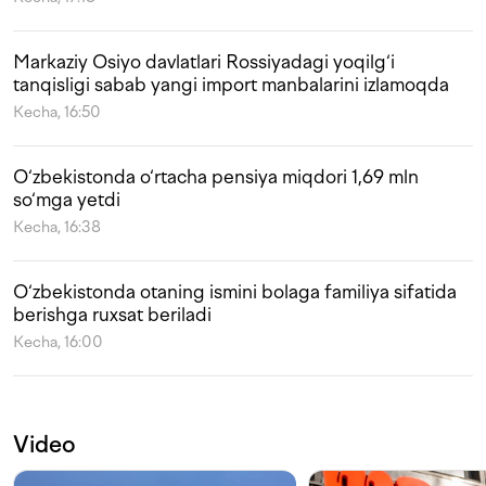
Markaziy Osiyo davlatlari Rossiyadagi yoqilg‘i
tanqisligi sabab yangi import manbalarini izlamoqda
Kecha, 16:50
O‘zbekistonda o‘rtacha pensiya miqdori 1,69 mln
so‘mga yetdi
Kecha, 16:38
O‘zbekistonda otaning ismini bolaga familiya sifatida
berishga ruxsat beriladi
Kecha, 16:00
Video