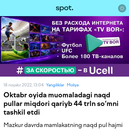
18 noyabr 2022, 13:04
Yangiliklar
Moliya
Oktabr oyida muomaladagi naqd
pullar miqdori qariyb 44 trln so‘mni
tashkil etdi
Mazkur davrda mamlakatning naqd pul hajmi