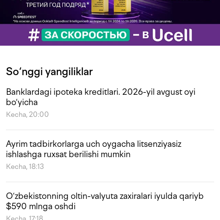
So‘nggi yangiliklar
Banklardagi ipoteka kreditlari. 2026-yil avgust oyi
bo‘yicha
Kecha, 20:00
Ayrim tadbirkorlarga uch oygacha litsenziyasiz
ishlashga ruxsat berilishi mumkin
Kecha, 18:13
O‘zbekistonning oltin-valyuta zaxiralari iyulda qariyb
$590 mlnga oshdi
Kecha, 17:18