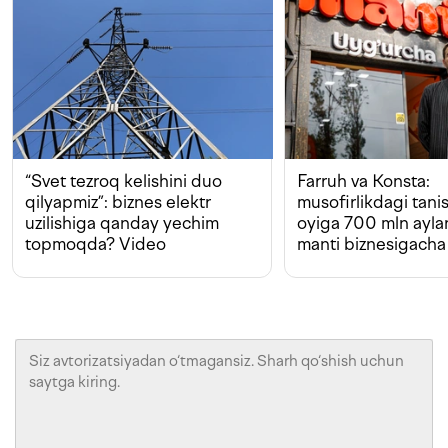
“Svet tezroq kelishini duo
Farruh va Konsta:
qilyapmiz”: biznes elektr
musofirlikdagi tan
uzilishiga qanday yechim
oyiga 700 mln ayla
topmoqda? Video
manti biznesigacha