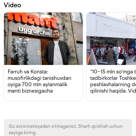
Video
Farruh va Konsta:
“10−15 mln so‘mga t
musofirlikdagi tanishuvdan
tadbirkorlar Toshk
oyiga 700 mln aylanmalik
peshlavhalarning 
manti biznesigacha
qilinishi haqida. Vi