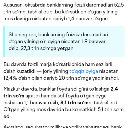
Xususan, oktabrda banklarning foizli daromadlari 52,5
trln so‘mni tashkil etib, bu ko‘rsatkich o‘tgan yilning
mos davriga nisbatan qariyb 1,4 baravar o‘sgan.
Shuningdek, banklarning foizsiz daromadlari
o‘tgan yilning o‘n oyiga nisbatan 1,9 baravar
o‘sib, 27,3 trln so‘mga yetgan.
Bu davrda foizli marja ko‘rsatkichida ham sezilarli
o‘sish kuzatildi — joriy yilning
to‘qqiz oyiga
nisbatan
12,4% o‘sish bilan qariyb 20 trln so‘mga yaqinlashdi.
Mazkur davrda, banklar foyda solig‘ini to‘lashga
2,4
trln so‘m
ajratdi hamda sof foyda o‘tgan oyga
nisbatan 1,1 baravar o‘sib,
8,1 trln so‘m
ni tashkil etdi.
O‘tgan yilning mos davrida bu ko‘rsatkich 5,1 trln so‘m
edi.
Avvalroq, regulyator milliy va xorijiy valyutadagi bank