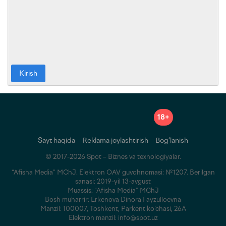
Kirish
18+
Sayt haqida
Reklama joylashtirish
Bog‘lanish
© 2017-2026 Spot – Biznes va texnologiyalar.
“Afisha Media” MChJ. Elektron OAV guvohnomasi: №1207. Berilgan
sanasi: 2019-yil 13-avgust
Muassis: “Afisha Media” MChJ
Bosh muharrir: Erkenova Dinora Fayzulloevna
Manzil: 100007, Toshkent, Parkent ko‘chasi, 26A
Elektron manzil: info@spot.uz