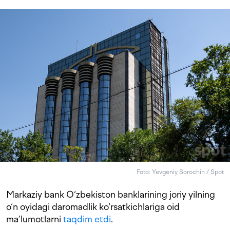
Foto: Yevgeniy Sorochin / Spot
Markaziy bank O‘zbekiston banklarining joriy yilning
o‘n oyidagi daromadlik ko‘rsatkichlariga oid
ma’lumotlarni
taqdim etdi
.