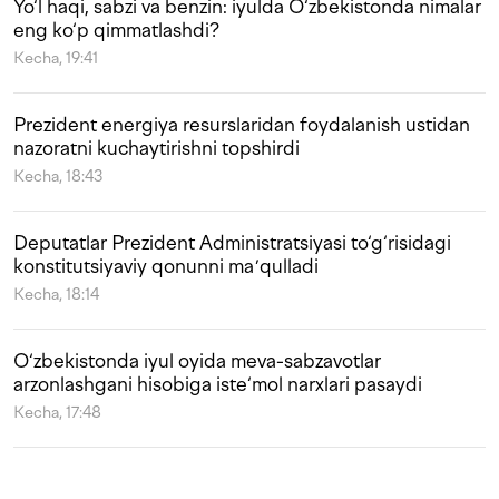
Yo‘l haqi, sabzi va benzin: iyulda O‘zbekistonda nimalar
eng ko‘p qimmatlashdi?
Kecha, 19:41
Prezident energiya resurslaridan foydalanish ustidan
nazoratni kuchaytirishni topshirdi
Kecha, 18:43
Deputatlar Prezident Administratsiyasi to‘g‘risidagi
konstitutsiyaviy qonunni maʼqulladi
Kecha, 18:14
O‘zbekistonda iyul oyida meva-sabzavotlar
arzonlashgani hisobiga iste‘mol narxlari pasaydi
Kecha, 17:48