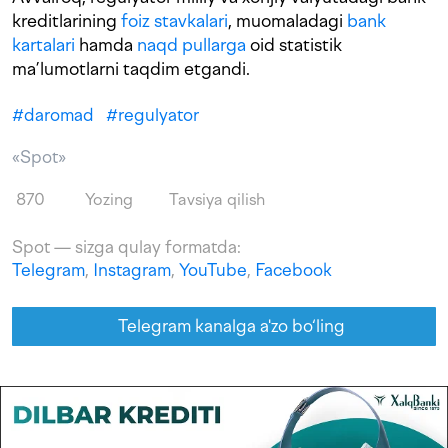
kreditlarining
foiz stavkalari
, muomaladagi
bank
kartalari
hamda
naqd pullarga
oid statistik
ma’lumotlarni taqdim etgandi.
#
daromad
#
regulyator
«Spot»
870
Yozing
Tavsiya qilish
Spot — sizga qulay formatda:
Telegram
,
Instagram
,
YouTube
,
Facebook
Telegram kanalga a'zo bo‘ling