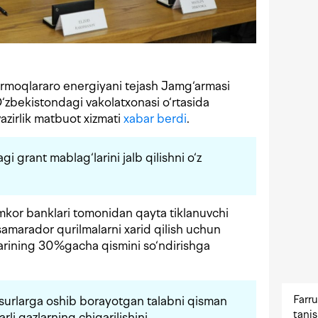
Tarmoqlararo energiyani tejash Jamg‘armasi
‘zbekistondagi vakolatxonasi o‘rtasida
azirlik matbuot xizmati
xabar berdi
.
i grant mablag‘larini jalb qilishni o‘z
kor banklari tomonidan qayta tiklanuvchi
amarador qurilmalarni xarid qilish uchun
t"larining 30%gacha qismini so‘ndirishga
Farru
esurlarga oshib borayotgan talabni qisman
tani
rli gazlarning chiqarilishini