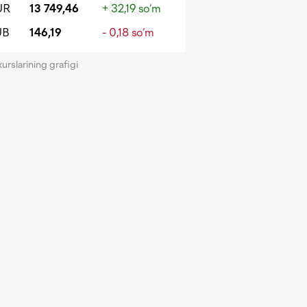
UR
13 749,46
+ 32,19 so‘m
UB
146,19
- 0,18 so‘m
kurslarining grafigi