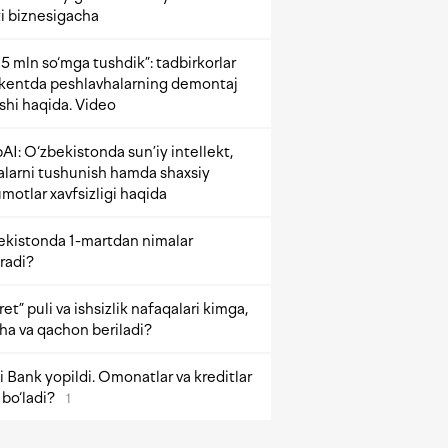
i biznesigacha
5 mln so‘mga tushdik”: tadbirkorlar
kentda peshlavhalarning demontaj
ishi haqida. Video
AI: O‘zbekistonda sun’iy intellekt,
alarni tushunish hamda shaxsiy
motlar xavfsizligi haqida
ekistonda 1-martdan nimalar
radi?
et” puli va ishsizlik nafaqalari kimga,
ha va qachon beriladi?
 Bank yopildi. Omonatlar va kreditlar
bo‘ladi?
1