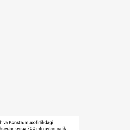
h va Konsta: musofirlikdagi
shuvdan oyiga 700 mln aylanmalik