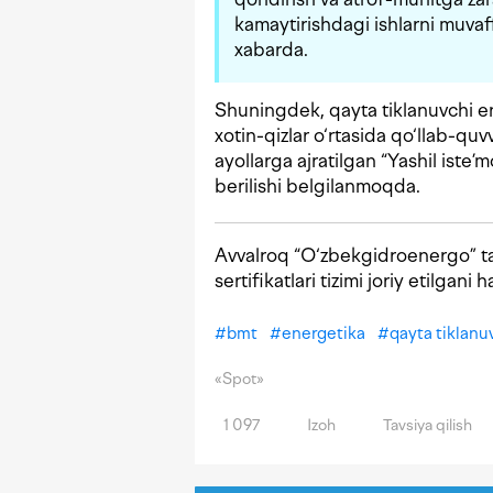
kamaytirishdagi ishlarni muvaffa
xabarda.
Shuningdek, qayta tiklanuvchi ene
xotin-qizlar o‘rtasida qo‘llab-q
ayollarga ajratilgan “Yashil iste
berilishi belgilanmoqda.
Avvalroq “O‘zbekgidroenergo” ta
sertifikatlari tizimi joriy etilgani
#
bmt
#
energetika
#
qayta tiklanu
«Spot»
1 097
Izoh
Tavsiya qilish