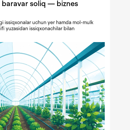
 baravar soliq — biznes
gi issiqxonalar uchun yer hamda mol-mulk
lifi yuzasidan issiqxonachilar bilan