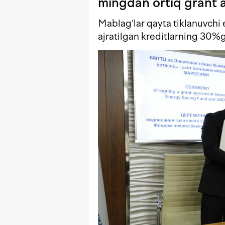
mingdan ortiq grant a
Mablag‘lar qayta tiklanuvchi 
ajratilgan kreditlarning 30%ga