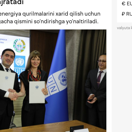
jratadi
€ E
energiya qurilmalarini xarid qilish uchun
₽ R
cha qismini so‘ndirishga yo‘naltiriladi.
valyuta 