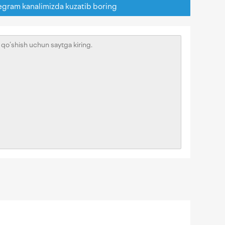
egram kanalimizda kuzatib boring