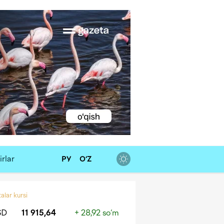
rlar
РУ
O‘Z
alar kursi
SD
11 915,64
+ 28,92 so‘m