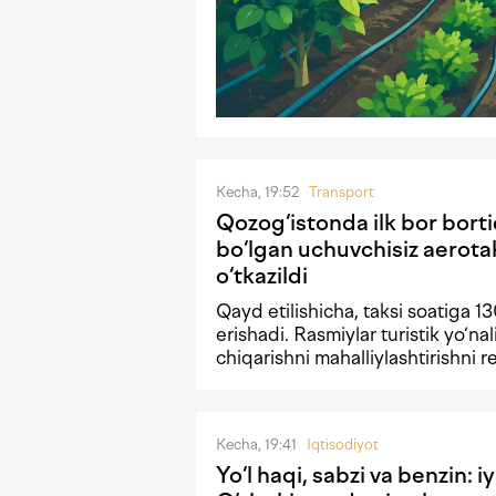
Kecha, 19:52
Transport
Qozog‘istonda ilk bor borti
bo‘lgan uchuvchisiz aerota
o‘tkazildi
Qayd etilishicha, taksi soatiga 1
erishadi. Rasmiylar turistik yo‘nal
chiqarishni mahalliylashtirishni 
Kecha, 19:41
Iqtisodiyot
Yo‘l haqi, sabzi va benzin: i