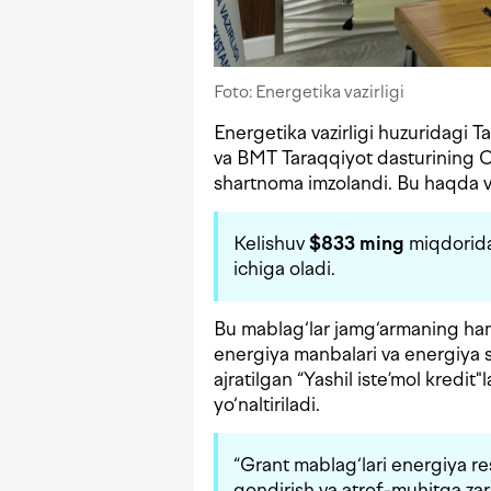
Foto: Energetika vazirligi
Energetika vazirligi huzuridagi 
va BMT Taraqqiyot dasturining O
shartnoma imzolandi. Bu haqda v
Kelishuv
$833 ming
miqdoridag
ichiga oladi.
Bu mablag‘lar jamg‘armaning ham
energiya manbalari va energiya s
ajratilgan “Yashil iste’mol kredi
yo‘naltiriladi.
“Grant mablag‘lari energiya r
qondirish va atrof-muhitga zara