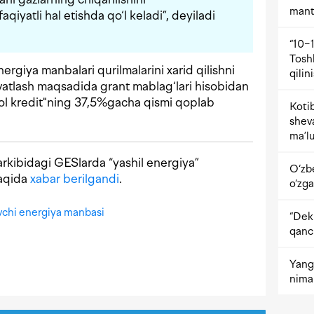
mant
qiyatli hal etishda qo‘l keladi”, deyiladi
“10−1
Tosh
rgiya manbalari qurilmalarini xarid qilishni
qilin
uvvatlash maqsadida grant mablag‘lari hisobidan
’mol kredit"ning 37,5%gacha qismi qoplab
Kotib
shev
ma’lu
rkibidagi GESlarda “yashil energiya”
O‘zb
 haqida
xabar berilgandi
.
o‘zga
vchi energiya manbasi
“Dekr
qanc
Yangi
nima 