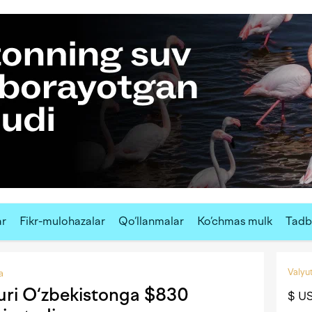
ar
Fikr-mulohazalar
Qo‘llanmalar
Ko‘chmas mulk
Tadbi
Valyut
a
uri O‘zbekistonga $830
$ U