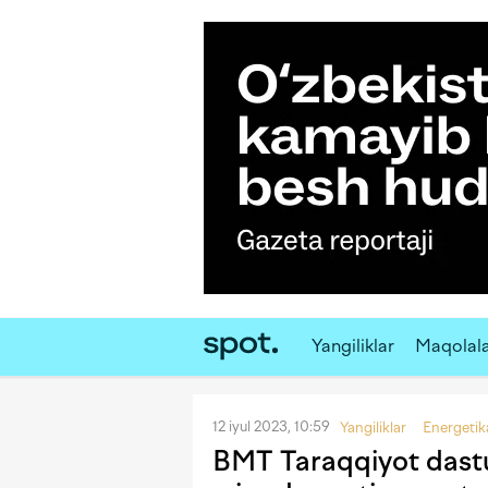
Yangiliklar
Maqolal
12 iyul 2023, 10:59
Yangiliklar
Energetik
BMT Taraqqiyot dast