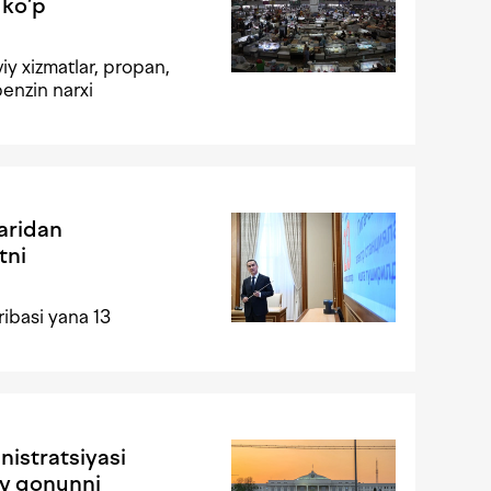
 ko‘p
iy xizmatlar, propan,
benzin narxi
aridan
tni
ribasi yana 13
istratsiyasi
viy qonunni