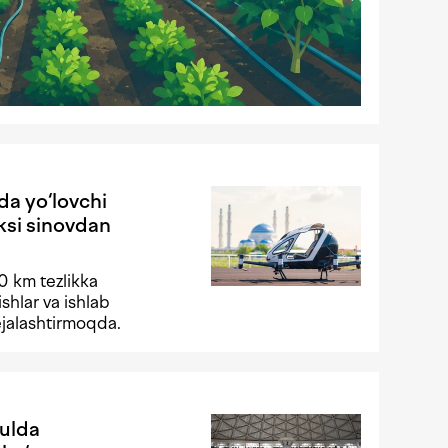
da yo‘lovchi
ksi sinovdan
30 km tezlikka
ishlar va ishlab
rejalashtirmoqda.
yulda