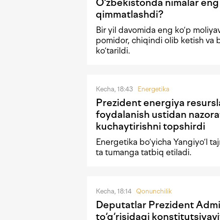
O‘zbekistonda nimalar eng
qimmatlashdi?
Bir yil davomida eng ko‘p moliyav
pomidor, chiqindi olib ketish va 
ko‘tarildi.
Kecha, 18:43
Energetika
Prezident energiya resursl
foydalanish ustidan nazora
kuchaytirishni topshirdi
Energetika bo‘yicha Yangiyo‘l taj
ta tumanga tatbiq etiladi.
Kecha, 18:14
Qonunchilik
Deputatlar Prezident Admin
to‘g‘risidagi konstitutsiya