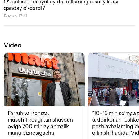
O‘zbekistonda iyul oyida dollarning rasmiy kursi
qanday o‘zgardi?
Bugun, 17:41
Video
Farruh va Konsta:
“10−15 mln so‘mga t
musofirlikdagi tanishuvdan
tadbirkorlar Toshk
oyiga 700 mln aylanmalik
peshlavhalarning 
manti biznesigacha
qilinishi haqida. Vi