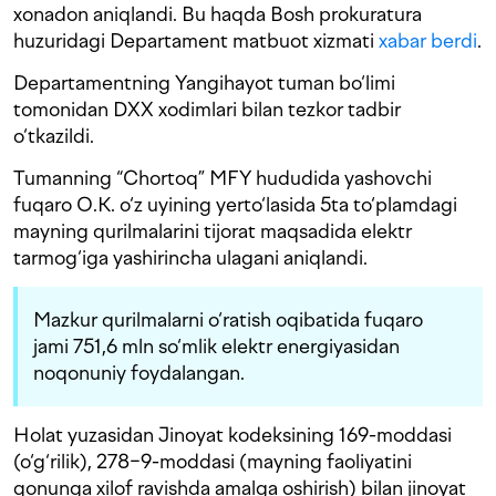
xonadon aniqlandi. Bu haqda Bosh prokuratura
huzuridagi Departament matbuot xizmati
xabar berdi
.
Departamentning Yangihayot tuman bo‘limi
tomonidan DXX xodimlari bilan tezkor tadbir
o‘tkazildi.
Tumanning “Chortoq” MFY hududida yashovchi
fuqaro O.K. o‘z uyining yerto‘lasida 5ta to‘plamdagi
mayning qurilmalarini tijorat maqsadida elektr
tarmog‘iga yashirincha ulagani aniqlandi.
Mazkur qurilmalarni o‘ratish oqibatida fuqaro
jami 751,6 mln so‘mlik elektr energiyasidan
noqonuniy foydalangan.
Holat yuzasidan Jinoyat kodeksining 169-moddasi
(o‘g‘rilik), 278−9-moddasi (mayning faoliyatini
qonunga xilof ravishda amalga oshirish) bilan jinoyat