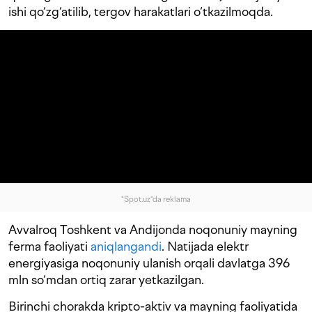
ishi qo‘zg‘atilib, tergov harakatlari o‘tkazilmoqda.
"Spot.uz"da reklama
Avvalroq Toshkent va Andijonda noqonuniy mayning
ferma faoliyati
aniqlangandi
. Natijada elektr
energiyasiga noqonuniy ulanish orqali davlatga 396
mln so‘mdan ortiq zarar yetkazilgan.
Birinchi chorakda kripto-aktiv va mayning faoliyatida