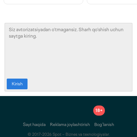
Kirish
18+
Sayt haqida
Reklama joylashtirish
Bog‘lanish
© 2017-2026 Spot – Biznes va texnologiyalar.