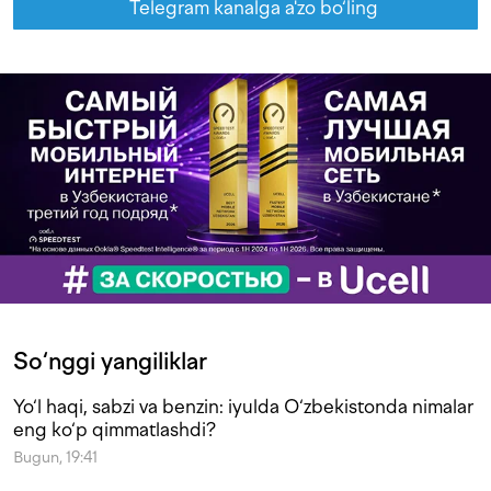
Telegram kanalga a'zo bo‘ling
So‘nggi yangiliklar
Yo‘l haqi, sabzi va benzin: iyulda O‘zbekistonda nimalar
eng ko‘p qimmatlashdi?
Bugun, 19:41