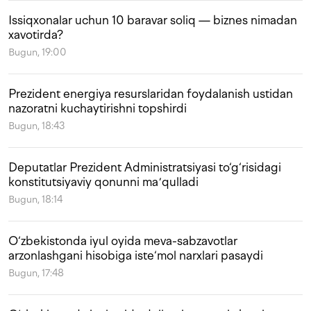
Issiqxonalar uchun 10 baravar soliq — biznes nimadan
xavotirda?
Bugun, 19:00
Prezident energiya resurslaridan foydalanish ustidan
nazoratni kuchaytirishni topshirdi
Bugun, 18:43
Deputatlar Prezident Administratsiyasi to‘g‘risidagi
konstitutsiyaviy qonunni maʼqulladi
Bugun, 18:14
O‘zbekistonda iyul oyida meva-sabzavotlar
arzonlashgani hisobiga iste‘mol narxlari pasaydi
Bugun, 17:48