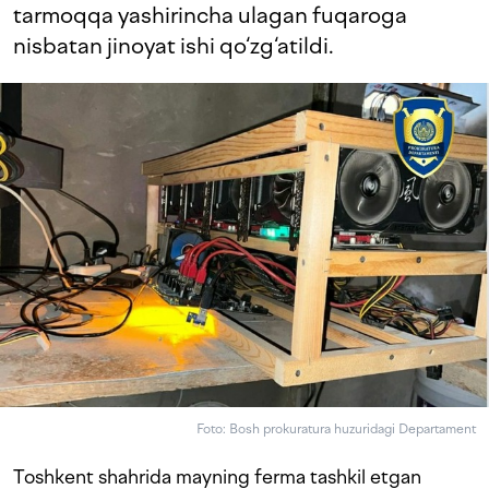
tarmoqqa yashirincha ulagan fuqaroga
nisbatan jinoyat ishi qo‘zg‘atildi.
Foto: Bosh prokuratura huzuridagi Departament
Toshkent shahrida mayning ferma tashkil etgan