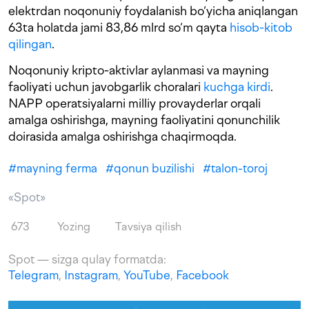
elektrdan noqonuniy foydalanish bo‘yicha aniqlangan
63ta holatda jami 83,86 mlrd so‘m qayta
hisob-kitob
qilingan
.
Noqonuniy kripto-aktivlar aylanmasi va mayning
faoliyati uchun javobgarlik choralari
kuchga kirdi
.
NAPP operatsiyalarni milliy provayderlar orqali
amalga oshirishga, mayning faoliyatini qonunchilik
doirasida amalga oshirishga chaqirmoqda.
#
mayning ferma
#
qonun buzilishi
#
talon-toroj
«Spot»
673
Yozing
Tavsiya qilish
Spot — sizga qulay formatda:
Telegram
,
Instagram
,
YouTube
,
Facebook