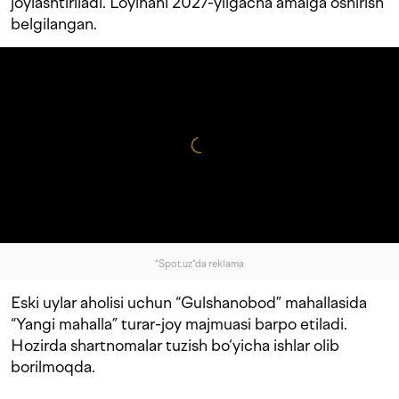
joylashtiriladi. Loyihani 2027-yilgacha amalga oshirish
belgilangan.
"Spot.uz"da reklama
Eski uylar aholisi uchun “Gulshanobod” mahallasida
“Yangi mahalla” turar-joy majmuasi barpo etiladi.
Hozirda shartnomalar tuzish bo‘yicha ishlar olib
borilmoqda.