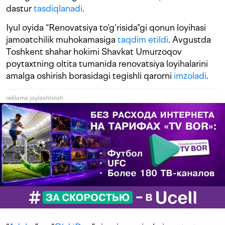
dastur
tasdiqlanadi
.
Iyul oyida “Renovatsiya to‘g‘risida"gi qonun loyihasi
jamoatchilik muhokamasiga
taqdim etildi
. Avgustda
Toshkent shahar hokimi Shavkat Umurzoqov
poytaxtning oltita tumanida renovatsiya loyihalarini
amalga oshirish borasidagi tegishli qarorni
imzoladi
.
reklama joylashtirish