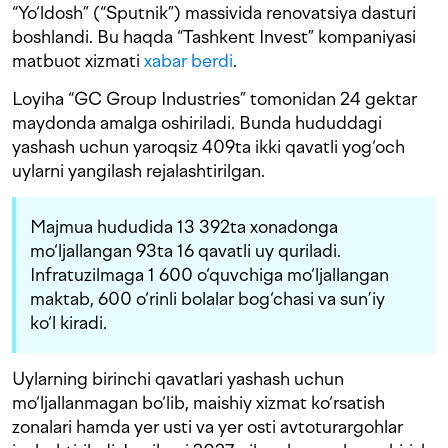
“Yo‘ldosh” (“Sputnik”) massivida renovatsiya dasturi
boshlandi. Bu haqda “Tashkent Invest” kompaniyasi
matbuot xizmati
xabar berdi
.
Loyiha “GC Group Industries” tomonidan 24 gektar
maydonda amalga oshiriladi. Bunda hududdagi
yashash uchun yaroqsiz 409ta ikki qavatli yog‘och
uylarni yangilash rejalashtirilgan.
Majmua hududida 13 392ta xonadonga
mo‘ljallangan 93ta 16 qavatli uy quriladi.
Infratuzilmaga 1 600 o‘quvchiga mo‘ljallangan
maktab, 600 o‘rinli bolalar bog‘chasi va sun’iy
ko‘l kiradi.
Uylarning birinchi qavatlari yashash uchun
mo‘ljallanmagan bo‘lib, maishiy xizmat ko‘rsatish
zonalari hamda yer usti va yer osti avtoturargohlar