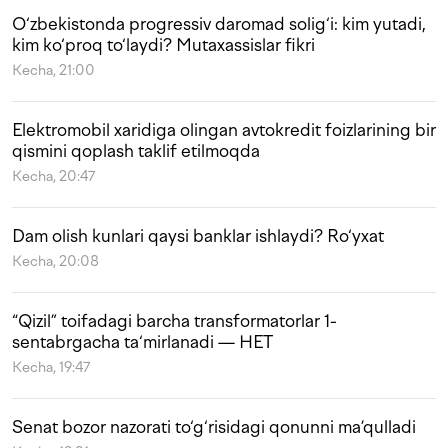
O‘zbekistonda progressiv daromad solig‘i: kim yutadi,
kim ko‘proq to‘laydi? Mutaxassislar fikri
Kecha, 21:00
Elektromobil xaridiga olingan avtokredit foizlarining bir
qismini qoplash taklif etilmoqda
Kecha, 20:47
Dam olish kunlari qaysi banklar ishlaydi? Ro‘yxat
Kecha, 20:08
“Qizil” toifadagi barcha transformatorlar 1-
sentabrgacha ta‘mirlanadi — HET
Kecha, 19:47
Senat bozor nazorati to‘g‘risidagi qonunni ma’qulladi