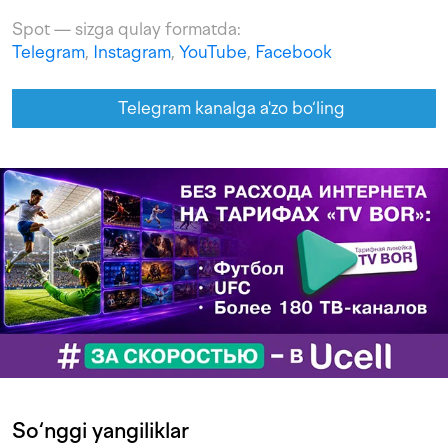
Spot — sizga qulay formatda:
Telegram
,
Instagram
,
YouTube
,
Facebook
Telegram kanalga a'zo bo‘ling
So‘nggi yangiliklar