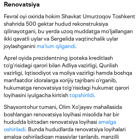
Renovatsiya
Fevral oyi oxirida hokim Shavkat Umurzoqov Toshkent
shahrida 500 gektar hudud rekonstruksiya
qilinayotgani, bu yerda uzoq muddatga mo‘ljallangan
ikki qavatli uylar va Sergelida vaqtinchalik uylar
joylashganini
ma’lum qilgandi
.
Aprel oyida prezidentning ipoteka kreditlash
to‘g‘risidagi qarori bilan Adliya vazirligi, Qurilish
vazirligi, Iqtisodiyot va moliya vazirligi hamda boshqa
manfaatdor idoralarga xorijiy tajribani o‘rganib,
hukumatga renovatsiya to‘g‘risidagi hukumat qarori
loyihasini iyulgacha kiritish
topshirildi
.
Shayxontohur tumani, Olim Xo‘jayev mahallasida
boshlangan renovatsiya loyihasi misolida har bir
hududda bittadan renovatsiya loyihasi
amalga
oshiriladi
. Bunda hududlarda renovatsiya loyihalari
amalga oshiriladigan massivlar tanlanib, manzilli