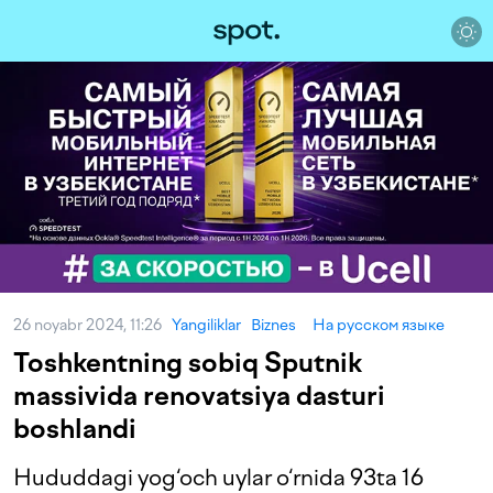
26 noyabr 2024, 11:26
Yangiliklar
Biznes
На русском языке
Toshkentning sobiq Sputnik
massivida renovatsiya dasturi
boshlandi
Hududdagi yog‘och uylar o‘rnida 93ta 16