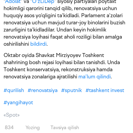
“
Adolat
” va “
O‘zLiDep
” siyosiy partiyalari poytaxt
hokimligi qarorini tanqid qilib, renovatsiya uchun
huquqiy asos yo‘qligini ta’kidladi. Parlament a’zolari
renovatsiya uchun mavjud turar-joy binolarini buzish
zarurligini ta’kidladilar. Undan keyin hokimlik
renovatsiya loyihasi faqat aholi roziligi bilan amalga
oshirilishini
bildirdi
.
Oktabr oyida Shavkat Mirziyoyev Toshkent
shahrining bosh rejasi loyihasi bilan tanishdi. Unda
Toshkent konservatsiya, rekonstruksiya hamda
renovatsiya zonalariga ajratilishi
ma’lum qilindi
.
#
qurilish
#
renovatsiya
#
sputnik
#
tashkent invest
#
yangihayot
«Spot»
834
Yozing
Tavsiya qilish