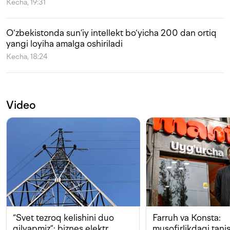
Kecha, 19:31
O‘zbekistonda sun’iy intellekt bo‘yicha 200 dan ortiq
yangi loyiha amalga oshiriladi
Kecha, 18:24
Video
“Svet tezroq kelishini duo
Farruh va Konsta:
qilyapmiz”: biznes elektr
musofirlikdagi tan