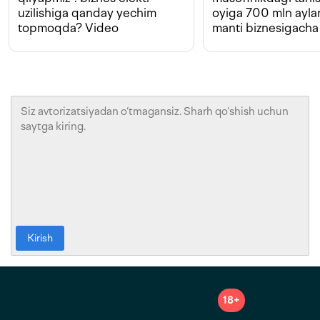
uzilishiga qanday yechim
oyiga 700 mln ayla
topmoqda? Video
manti biznesigacha
Kirish
18+