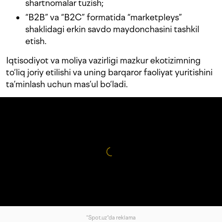
shartnomalar tuzish;
“B2B” va “B2C” formatida “marketpleys”
shaklidagi erkin savdo maydonchasini tashkil
etish.
Iqtisodiyot va moliya vazirligi mazkur ekotizimning
to‘liq joriy etilishi va uning barqaror faoliyat yuritishini
ta’minlash uchun mas’ul bo‘ladi.
"Spot.uz"da reklama