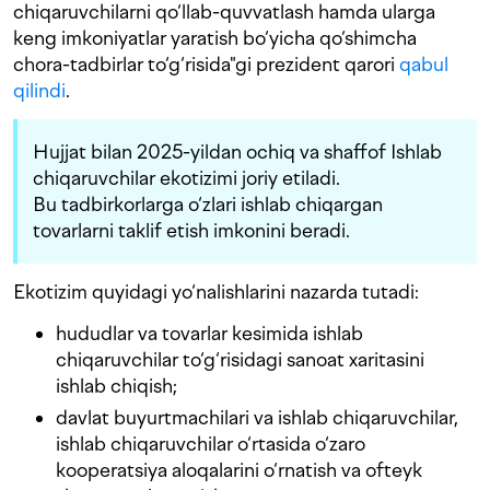
chiqaruvchilarni qo‘llab-quvvatlash hamda ularga
keng imkoniyatlar yaratish bo‘yicha qo‘shimcha
chora-tadbirlar to‘g‘risida"gi prezident qarori
qabul
qilindi
.
Hujjat bilan 2025-yildan ochiq va shaffof Ishlab
chiqaruvchilar ekotizimi joriy etiladi.
Bu tadbirkorlarga o‘zlari ishlab chiqargan
tovarlarni taklif etish imkonini beradi.
Ekotizim quyidagi yo‘nalishlarini nazarda tutadi:
hududlar va tovarlar kesimida ishlab
chiqaruvchilar to‘g‘risidagi sanoat xaritasini
ishlab chiqish;
davlat buyurtmachilari va ishlab chiqaruvchilar,
ishlab chiqaruvchilar o‘rtasida o‘zaro
kooperatsiya aloqalarini o‘rnatish va ofteyk