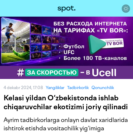
4 dekabr 2024, 17:08
Yangiliklar
Tadbirkorlik
Qonunchilik
Kelasi yildan O‘zbekistonda ishlab
chiqaruvchilar ekotizimi joriy qilinadi
Ayrim tadbirkorlarga onlayn davlat xaridlarida
ishtirok etishda vositachilik yig‘imiga