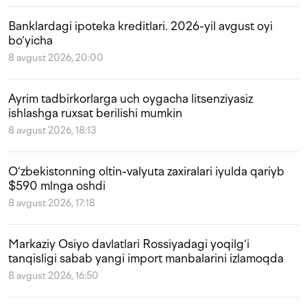
Banklardagi ipoteka kreditlari. 2026-yil avgust oyi
bo‘yicha
8 avgust 2026, 20:00
Ayrim tadbirkorlarga uch oygacha litsenziyasiz
ishlashga ruxsat berilishi mumkin
8 avgust 2026, 18:13
O‘zbekistonning oltin-valyuta zaxiralari iyulda qariyb
$590 mlnga oshdi
8 avgust 2026, 17:18
Markaziy Osiyo davlatlari Rossiyadagi yoqilg‘i
tanqisligi sabab yangi import manbalarini izlamoqda
8 avgust 2026, 16:50