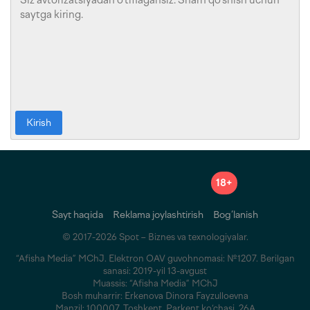
Kirish
18+
Sayt haqida
Reklama joylashtirish
Bog‘lanish
© 2017-2026 Spot – Biznes va texnologiyalar.
“Afisha Media” MChJ. Elektron OAV guvohnomasi: №1207. Berilgan
sanasi: 2019-yil 13-avgust
Muassis: “Afisha Media” MChJ
Bosh muharrir: Erkenova Dinora Fayzulloevna
Manzil: 100007, Toshkent, Parkent ko‘chasi, 26A