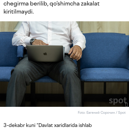
chegirma berilib, qo‘shimcha zakalat
kiritilmaydi.
Foto: Евгений Сорочин / Spot
3-dekabr kuni “Davlat xaridlarida ishlab