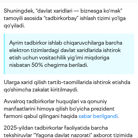
Shuningdek, “davlat xaridlari — biznesga ko‘mak”
tamoyili asosida “tadbirkorbay” ishlash tizimi yo‘lga
qo‘yiladi.
Ayrim tadbirkor ishlab chiqaruvchilarga barcha
elektron tizimlardagi davlat xaridlarida ishtirok
etish uchun vositachilik yig‘imi miqdoriga
nisbatan 50% chegirma beriladi.
Ularga xarid qilish tartib-taomillarida ishtirok etishda
qo‘shimcha zakalat kiritilmaydi.
Avvalroq tadbirkorlar huquqlari va qonuniy
manfaatlarini himoya qilish bo‘yicha prezident
farmoni qabul qilingani haqida
xabar berilgandi
.
2025-yildan tadbirkorlar faoliyatida barcha
tekshiruvlar “Yagona davlat nazorati” axborot tizimida