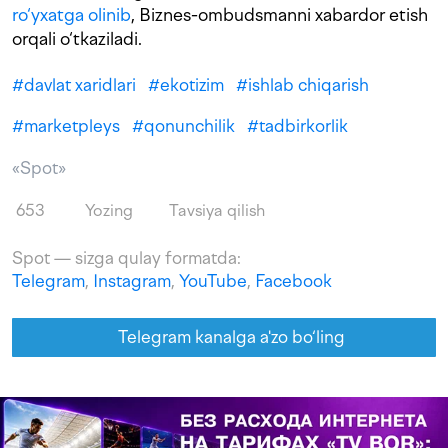
ro‘yxatga olinib
, Biznes-ombudsmanni xabardor etish
orqali o‘tkaziladi.
#
davlat xaridlari
#
ekotizim
#
ishlab chiqarish
#
marketpleys
#
qonunchilik
#
tadbirkorlik
«Spot»
653
Yozing
Tavsiya qilish
Spot — sizga qulay formatda:
Telegram
,
Instagram
,
YouTube
,
Facebook
Telegram kanalga a'zo bo‘ling