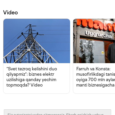
Video
“Svet tezroq kelishini duo
Farruh va Konsta:
qilyapmiz”: biznes elektr
musofirlikdagi tan
uzilishiga qanday yechim
oyiga 700 mln ayla
topmoqda? Video
manti biznesigacha