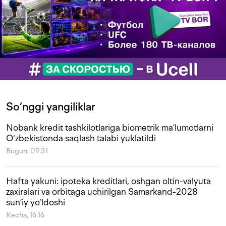
So‘nggi yangiliklar
Nobank kredit tashkilotlariga biometrik ma’lumotlarni
O‘zbekistonda saqlash talabi yuklatildi
Bugun, 09:31
Hafta yakuni: ipoteka kreditlari, oshgan oltin-valyuta
zaxiralari va orbitaga uchirilgan Samarkand-2028
sun’iy yo‘ldoshi
Kecha, 16:16